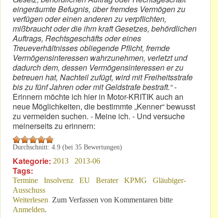
eingeräumte Befugnis, über fremdes Vermögen zu
verfügen oder einen anderen zu verpflichten,
mißbraucht oder die ihm kraft Gesetzes, behördlichen
Auftrags, Rechtsgeschäfts oder eines
Treueverhältnisses obliegende Pflicht, fremde
Vermögensinteressen wahrzunehmen, verletzt und
dadurch dem, dessen Vermögensinteressen er zu
betreuen hat, Nachteil zufügt, wird mit Freiheitsstrafe
bis zu fünf Jahren oder mit Geldstrafe bestraft.“
-
Erinnern möchte ich hier in Motor-KRITIK auch an
neue Möglichkeiten, die bestimmte „Kenner“ bewusst
zu vermeiden suchen. - Meine ich. - Und versuche
meinerseits zu erinnern:
Durchschnitt:
4.9
(bei
35
Bewertungen)
Kategorie:
2013
2013-06
Tags:
Termine
Insolvenz
EU
Berater
KPMG
Gläubiger-
Ausschuss
Weiterlesen
über § 266 StGB: Nicht vergessen!
Zum Verfassen von Kommentaren bitte
Anmelden
.