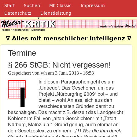
Navigation
Direkt zum Inhalt
Start
Suchen
MK-Classic
Impressum
Datenschutz
Dienstleistung
Motor-Kritik.de
∇ Alles mit menschlicher Intelligenz ∇
Termine
§ 266 StGB: Nicht vergessen!
Gespeichert von
wh
am
3 Juni, 2013 - 16:53
In diesem Paragraphen geht es um
„Untreue“. Das Geschehen um das
Projekt „Nürburgring 2009“ bot – und
bietet – wohl Anlass, sich aus den
verschiedensten Gründen damit zu
beschäftigen. Das macht z.B. derzeit das Landgericht
Koblenz im Fall von „alten Geschichten“ mit „Tatort
Nürburg, Mainz u.a.“. Grund genug, auch einmal an
den Gesetzestext zu erinnern:
„(1) Wer die ihm durch
Gesetz, behördlichen Auftrag oder Rechtsgeschäft