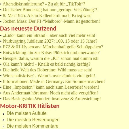
•
Altersdiskriminierung? - Zu alt für „TikTok“?
•
Deutscher Bundestag hat nur „geringe Verspätung“!
•
8. Mai 1945: Als in Kallenhardt noch Krieg war!
•
Jochen Mass: Der F1-“Malboro“-Mann ist gestorben!
Das neueste Dutzend
•
„Lido“ kann ein Strand – aber auch viel mehr sein!
•
Nürburgring Jubiläum 2027: 100, 15 oder 13 Jahre?
•
P72 & 01 Hypercars: Märchenhaft geile Schnäppchen?
•
Entwicklung hin zur Krise: Plötzlich und unerwartet?
•
Beispiel dafür, warum die „KI“ schon mal dumm ist!
•
Ola kann’s nicht! - Knallt es bald richtig kräftig?
•
Die heile Welt des Robertino: Wild muss sie sein!
•
Wirtschaftskrise? - Wenn Unverständnis viral geht!
•
Informationen Made in Germany: Ein Sommermärchen!
•
Eine „Implosion“ kann auch zum Leserbrief werden!
•
Aus Andermatt hört man: Noch nicht alle vergriffen!
•
Das Basingstoke-Wunder: Insolvenz & Auferstehung!
Motor-KRITIK Hitlisten
Die meisten Aufrufe
Die meisten Bewertungen
Die meisten Kommentare