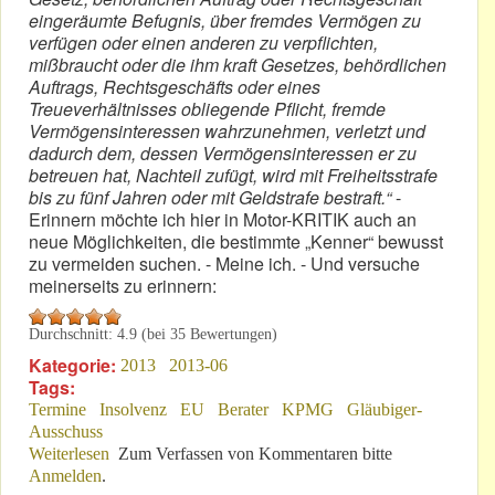
eingeräumte Befugnis, über fremdes Vermögen zu
verfügen oder einen anderen zu verpflichten,
mißbraucht oder die ihm kraft Gesetzes, behördlichen
Auftrags, Rechtsgeschäfts oder eines
Treueverhältnisses obliegende Pflicht, fremde
Vermögensinteressen wahrzunehmen, verletzt und
dadurch dem, dessen Vermögensinteressen er zu
betreuen hat, Nachteil zufügt, wird mit Freiheitsstrafe
bis zu fünf Jahren oder mit Geldstrafe bestraft.“
-
Erinnern möchte ich hier in Motor-KRITIK auch an
neue Möglichkeiten, die bestimmte „Kenner“ bewusst
zu vermeiden suchen. - Meine ich. - Und versuche
meinerseits zu erinnern:
Durchschnitt:
4.9
(bei
35
Bewertungen)
Kategorie:
2013
2013-06
Tags:
Termine
Insolvenz
EU
Berater
KPMG
Gläubiger-
Ausschuss
Weiterlesen
über § 266 StGB: Nicht vergessen!
Zum Verfassen von Kommentaren bitte
Anmelden
.