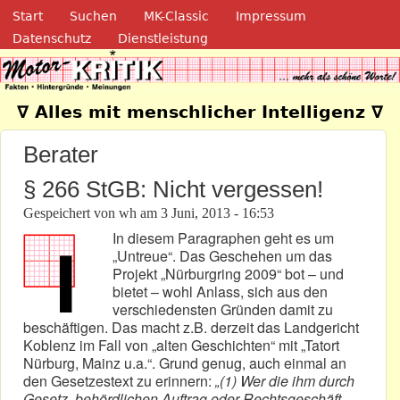
Navigation
Direkt zum Inhalt
Start
Suchen
MK-Classic
Impressum
Datenschutz
Dienstleistung
Motor-Kritik.de
∇ Alles mit menschlicher Intelligenz ∇
Berater
§ 266 StGB: Nicht vergessen!
Gespeichert von
wh
am
3 Juni, 2013 - 16:53
In diesem Paragraphen geht es um
„Untreue“. Das Geschehen um das
Projekt „Nürburgring 2009“ bot – und
bietet – wohl Anlass, sich aus den
verschiedensten Gründen damit zu
beschäftigen. Das macht z.B. derzeit das Landgericht
Koblenz im Fall von „alten Geschichten“ mit „Tatort
Nürburg, Mainz u.a.“. Grund genug, auch einmal an
den Gesetzestext zu erinnern:
„(1) Wer die ihm durch
Gesetz, behördlichen Auftrag oder Rechtsgeschäft