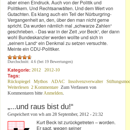
aber einen Eindruck. Auch von der Politik und
Politikern. Und Rechtsanwälten. Und dem Wert von
Gutachten. Es klang auch ein Teil der Nürburgring-
Vergangenheit an, den, über den man nicht gerne
spricht. Da wurden nämlich mal „schwarze Zahlen“
geschrieben. - Das war in der Zeit „vor Beck“, der dann
wohl Bundeskanzler werden wollte und sich in
„seinem Land“ ein Denkmal zu setzen versuchte.
Meinte ein CDU-Politiker.
Durchschnitt:
4.6
(bei
19
Bewertungen)
Kategorie:
2012
2012-10
Tags:
Rückspiegel
Mythos
ADAC
Insolvenzverwalter
Stiftungsmod
Weiterlesen
über Rückschau DLF-Sendung: 10.10. - 10:10
2 Kommentare
Zum Verfassen von
Kommentaren bitte
Anmelden
.
„...und raus bist du!“
Gespeichert von
wh
am
28 September, 2012 - 21:32
Kurt Beck ist zurückgetreten – worden.
Er sagt, wegen seiner