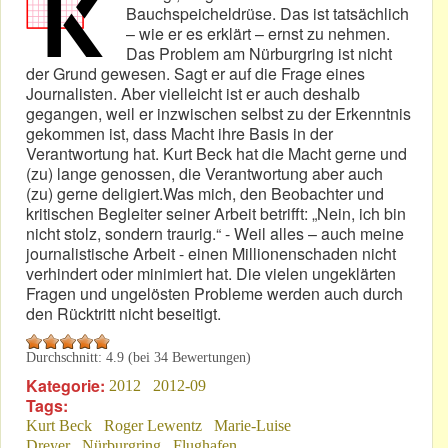
Bauchspeicheldrüse. Das ist tatsächlich
– wie er es erklärt – ernst zu nehmen.
Das Problem am Nürburgring ist nicht
der Grund gewesen. Sagt er auf die Frage eines
Journalisten. Aber vielleicht ist er auch deshalb
gegangen, weil er inzwischen selbst zu der Erkenntnis
gekommen ist, dass Macht ihre Basis in der
Verantwortung hat. Kurt Beck hat die Macht gerne und
(zu) lange genossen, die Verantwortung aber auch
(zu) gerne deligiert.Was mich, den Beobachter und
kritischen Begleiter seiner Arbeit betrifft: „Nein, ich bin
nicht stolz, sondern traurig.“ - Weil alles – auch meine
journalistische Arbeit - einen Millionenschaden nicht
verhindert oder minimiert hat. Die vielen ungeklärten
Fragen und ungelösten Probleme werden auch durch
den Rücktritt nicht beseitigt.
Durchschnitt:
4.9
(bei
34
Bewertungen)
Kategorie:
2012
2012-09
Tags:
Kurt Beck
Roger Lewentz
Marie-Luise
Dreyer
Nürburgring
Flughafen