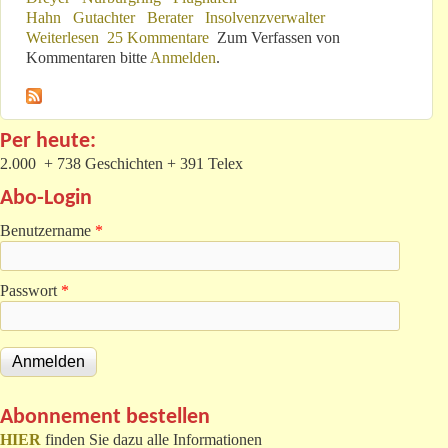
Hahn
Gutachter
Berater
Insolvenzverwalter
Weiterlesen
über „...und raus bist du!“
25 Kommentare
Zum Verfassen von
Kommentaren bitte
Anmelden
.
Per heute:
2.000 + 738 Geschichten + 391 Telex
Abo-Login
Benutzername
*
Passwort
*
Abonnement bestellen
HIER
finden Sie dazu alle Informationen