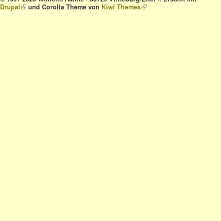
Drupal
(link is external)
und Corolla Theme von
Kiwi Themes
(link is external)