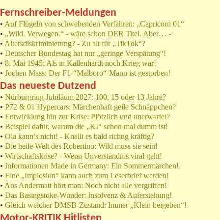
Fernschreiber-Meldungen
•
Auf Flügeln von schwebenden Verfahren: „Capricorn 01“
•
„Wild. Verwegen.“ - wäre schon DER Titel. Aber… -
•
Altersdiskriminierung? - Zu alt für „TikTok“?
•
Deutscher Bundestag hat nur „geringe Verspätung“!
•
8. Mai 1945: Als in Kallenhardt noch Krieg war!
•
Jochen Mass: Der F1-“Malboro“-Mann ist gestorben!
Das neueste Dutzend
•
Nürburgring Jubiläum 2027: 100, 15 oder 13 Jahre?
•
P72 & 01 Hypercars: Märchenhaft geile Schnäppchen?
•
Entwicklung hin zur Krise: Plötzlich und unerwartet?
•
Beispiel dafür, warum die „KI“ schon mal dumm ist!
•
Ola kann’s nicht! - Knallt es bald richtig kräftig?
•
Die heile Welt des Robertino: Wild muss sie sein!
•
Wirtschaftskrise? - Wenn Unverständnis viral geht!
•
Informationen Made in Germany: Ein Sommermärchen!
•
Eine „Implosion“ kann auch zum Leserbrief werden!
•
Aus Andermatt hört man: Noch nicht alle vergriffen!
•
Das Basingstoke-Wunder: Insolvenz & Auferstehung!
•
Gleich welcher DMSB-Zustand: Immer „Klein beigeben“!
Motor-KRITIK Hitlisten