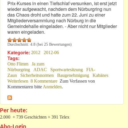
Prix-Kurses in einen Tiefschlaf versunken, ist erst jetzt
wieder aufgewacht, nachdem dem Nürburgring nun
das Chaos droht und hatte zum 22. Juni zu einer
Mitgliederversammlung nach Nürburg in die
Gemeindehalle eingeladen. - Aber nicht nur Mitglieder
waren eingeladen.
Durchschnitt:
4.8
(bei
25
Bewertungen)
Kategorie:
2012
2012-06
Tags:
Otto Flimm
Ja zum
Nürburgring
ADAC
Sportwartesitzung
FIA-
Zaun
Sicherheitsnormen
Baugenehmigung
Kabänes
Weiterlesen
über Flimm-“erkiste“: Manchmal unscharf
8 Kommentare
Zum Verfassen von
Kommentaren bitte
Anmelden
.
Per heute:
2.000 + 739 Geschichten + 391 Telex
Abo-Login