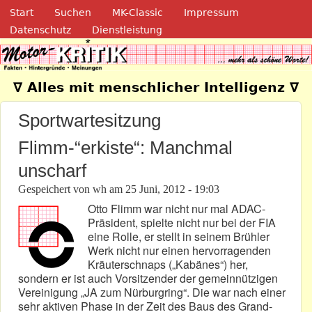
Navigation
Direkt zum Inhalt
Start
Suchen
MK-Classic
Impressum
Datenschutz
Dienstleistung
Motor-Kritik.de
∇ Alles mit menschlicher Intelligenz ∇
Sportwartesitzung
Flimm-“erkiste“: Manchmal
unscharf
Gespeichert von
wh
am
25 Juni, 2012 - 19:03
Otto Flimm war nicht nur mal ADAC-
Präsident, spielte nicht nur bei der FIA
eine Rolle, er stellt in seinem Brühler
Werk nicht nur einen hervorragenden
Kräuterschnaps („Kabänes“) her,
sondern er ist auch Vorsitzender der gemeinnützigen
Vereinigung „JA zum Nürburgring“. Die war nach einer
sehr aktiven Phase in der Zeit des Baus des Grand-