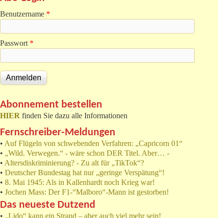
Benutzername
*
Passwort
*
Abonnement bestellen
HIER
finden Sie dazu alle Informationen
Fernschreiber-Meldungen
•
Auf Flügeln von schwebenden Verfahren: „Capricorn 01“
•
„Wild. Verwegen.“ - wäre schon DER Titel. Aber… -
•
Altersdiskriminierung? - Zu alt für „TikTok“?
•
Deutscher Bundestag hat nur „geringe Verspätung“!
•
8. Mai 1945: Als in Kallenhardt noch Krieg war!
•
Jochen Mass: Der F1-“Malboro“-Mann ist gestorben!
Das neueste Dutzend
•
„Lido“ kann ein Strand – aber auch viel mehr sein!