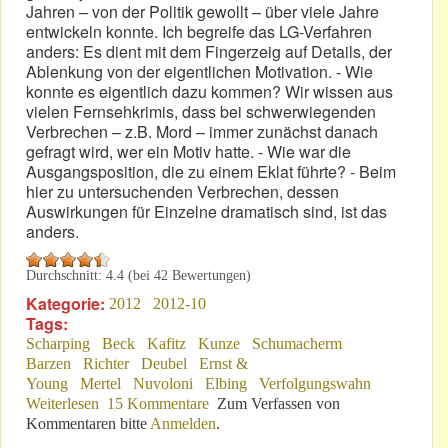
Jahren – von der Politik gewollt – über viele Jahre
entwickeln konnte. Ich begreife das LG-Verfahren
anders: Es dient mit dem Fingerzeig auf Details, der
Ablenkung von der eigentlichen Motivation. - Wie
konnte es eigentlich dazu kommen? Wir wissen aus
vielen Fernsehkrimis, dass bei schwerwiegenden
Verbrechen – z.B. Mord – immer zunächst danach
gefragt wird, wer ein Motiv hatte. - Wie war die
Ausgangsposition, die zu einem Eklat führte? - Beim
hier zu untersuchenden Verbrechen, dessen
Auswirkungen für Einzelne dramatisch sind, ist das
anders.
Durchschnitt:
4.4
(bei
42
Bewertungen)
Kategorie:
2012
2012-10
Tags:
Scharping
Beck
Kafitz
Kunze
Schumacherm
Barzen
Richter
Deubel
Ernst &
Young
Mertel
Nuvoloni
Elbing
Verfolgungswahn
Weiterlesen
über Nürburgring-Affäre: Wer sucht nach dem Motiv?
15 Kommentare
Zum Verfassen von
Kommentaren bitte
Anmelden
.