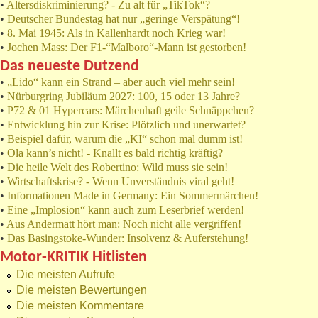
•
Altersdiskriminierung? - Zu alt für „TikTok“?
•
Deutscher Bundestag hat nur „geringe Verspätung“!
•
8. Mai 1945: Als in Kallenhardt noch Krieg war!
•
Jochen Mass: Der F1-“Malboro“-Mann ist gestorben!
Das neueste Dutzend
•
„Lido“ kann ein Strand – aber auch viel mehr sein!
•
Nürburgring Jubiläum 2027: 100, 15 oder 13 Jahre?
•
P72 & 01 Hypercars: Märchenhaft geile Schnäppchen?
•
Entwicklung hin zur Krise: Plötzlich und unerwartet?
•
Beispiel dafür, warum die „KI“ schon mal dumm ist!
•
Ola kann’s nicht! - Knallt es bald richtig kräftig?
•
Die heile Welt des Robertino: Wild muss sie sein!
•
Wirtschaftskrise? - Wenn Unverständnis viral geht!
•
Informationen Made in Germany: Ein Sommermärchen!
•
Eine „Implosion“ kann auch zum Leserbrief werden!
•
Aus Andermatt hört man: Noch nicht alle vergriffen!
•
Das Basingstoke-Wunder: Insolvenz & Auferstehung!
Motor-KRITIK Hitlisten
Die meisten Aufrufe
Die meisten Bewertungen
Die meisten Kommentare