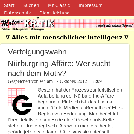
Navigation
Direkt zum Inhalt
Start
Suchen
MK-Classic
Impressum
Datenschutz
Dienstleistung
Motor-Kritik.de
∇ Alles mit menschlicher Intelligenz ∇
Verfolgungswahn
Nürburgring-Affäre: Wer sucht
nach dem Motiv?
Gespeichert von
wh
am
17 Oktober, 2012 - 18:09
Gestern hat der Prozess zur juristischen
Aufarbeitung der Nürburgring-Affäre
begonnen. Plötzlich ist das Thema
auch für die Medien außerhalb der Eifel-
Region von Bedeutung. Man berichtet
über Details, die am Ende einer Geschehnis-Kette
stehen. Und erregt sich. Als wenn man erst heute,
gerade jetzt erst erkannt hätte, was sich hier seit