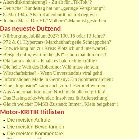
•
Altersdiskriminierung? - Zu alt für „TikTok“?
•
Deutscher Bundestag hat nur „geringe Verspätung“!
•
8. Mai 1945: Als in Kallenhardt noch Krieg war!
•
Jochen Mass: Der F1-“Malboro“-Mann ist gestorben!
Das neueste Dutzend
•
Nürburgring Jubiläum 2027: 100, 15 oder 13 Jahre?
•
P72 & 01 Hypercars: Märchenhaft geile Schnäppchen?
•
Entwicklung hin zur Krise: Plötzlich und unerwartet?
•
Beispiel dafür, warum die „KI“ schon mal dumm ist!
•
Ola kann’s nicht! - Knallt es bald richtig kräftig?
•
Die heile Welt des Robertino: Wild muss sie sein!
•
Wirtschaftskrise? - Wenn Unverständnis viral geht!
•
Informationen Made in Germany: Ein Sommermärchen!
•
Eine „Implosion“ kann auch zum Leserbrief werden!
•
Aus Andermatt hört man: Noch nicht alle vergriffen!
•
Das Basingstoke-Wunder: Insolvenz & Auferstehung!
•
Gleich welcher DMSB-Zustand: Immer „Klein beigeben“!
Motor-KRITIK Hitlisten
Die meisten Aufrufe
Die meisten Bewertungen
Die meisten Kommentare