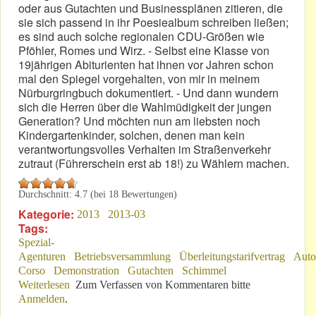
oder aus Gutachten und Businessplänen zitieren, die
sie sich passend in ihr Poesiealbum schreiben ließen;
es sind auch solche regionalen CDU-Größen wie
Pföhler, Romes und Wirz. - Selbst eine Klasse von
19jährigen Abiturienten hat ihnen vor Jahren schon
mal den Spiegel vorgehalten, von mir in meinem
Nürburgringbuch dokumentiert. - Und dann wundern
sich die Herren über die Wahlmüdigkeit der jungen
Generation? Und möchten nun am liebsten noch
Kindergartenkinder, solchen, denen man kein
verantwortungsvolles Verhalten im Straßenverkehr
zutraut (Führerschein erst ab 18!) zu Wählern machen.
Durchschnitt:
4.7
(bei
18
Bewertungen)
Kategorie:
2013
2013-03
Tags:
Spezial-
Agenturen
Betriebsversammlung
Überleitungstarifvertrag
Auto
Corso
Demonstration
Gutachten
Schimmel
Weiterlesen
über Politiker – Schauspieler – Schnäppchenjäger
Zum Verfassen von Kommentaren bitte
Anmelden
.