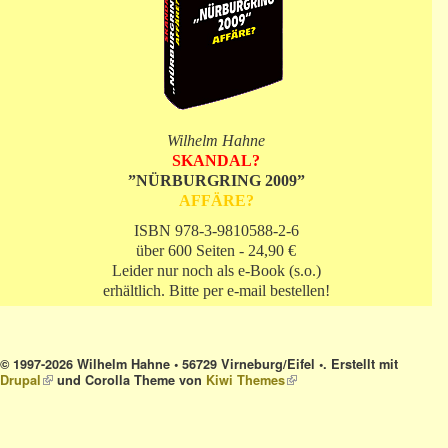
Wilhelm Hahne
SKANDAL?
”NÜRBURGRING 2009”
AFFÄRE?
ISBN 978-3-9810588-2-6
über 600 Seiten - 24,90 €
Leider nur noch als e-Book (s.o.)
erhältlich. Bitte per e-mail bestellen!
© 1997-2026 Wilhelm Hahne • 56729 Virneburg/Eifel •. Erstellt mit
Drupal
(link is external)
und Corolla Theme von
Kiwi Themes
(link is external)