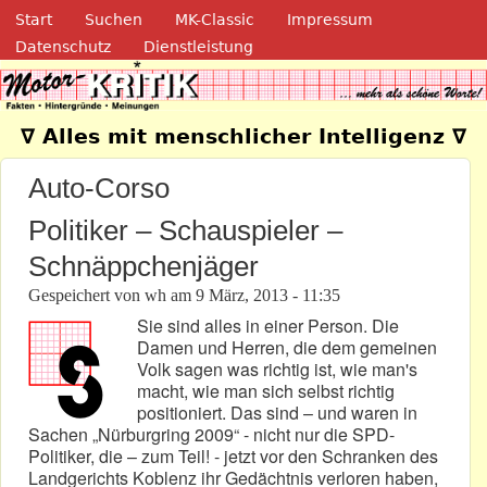
Navigation
Direkt zum Inhalt
Start
Suchen
MK-Classic
Impressum
Datenschutz
Dienstleistung
Motor-Kritik.de
∇ Alles mit menschlicher Intelligenz ∇
Auto-Corso
Politiker – Schauspieler –
Schnäppchenjäger
Gespeichert von
wh
am
9 März, 2013 - 11:35
Sie sind alles in einer Person. Die
Damen und Herren, die dem gemeinen
Volk sagen was richtig ist, wie man's
macht, wie man sich selbst richtig
positioniert. Das sind – und waren in
Sachen „Nürburgring 2009“ - nicht nur die SPD-
Politiker, die – zum Teil! - jetzt vor den Schranken des
Landgerichts Koblenz ihr Gedächtnis verloren haben,