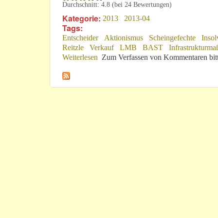
Durchschnitt:
4.8
(bei
24
Bewertungen)
Kategorie:
2013
2013-04
Tags:
Entscheider
Aktionismus
Scheingefechte
Insol
Reitzle
Verkauf
LMB
BAST
Infrastrukturm
Weiterlesen
über „Fragen Sie bitte Herrn Prof. Dr. 
Zum Verfassen von Kommentaren bit