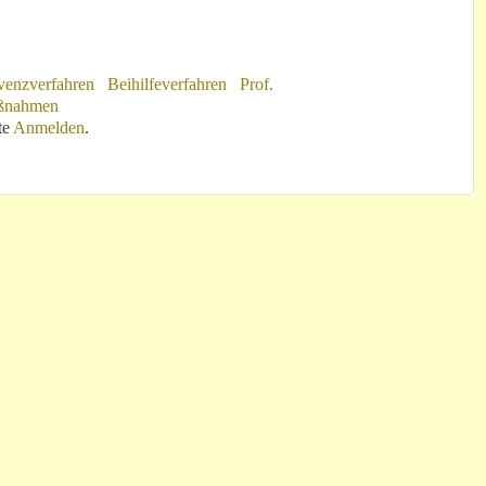
venzverfahren
Beihilfeverfahren
Prof.
aßnahmen
Reitzle!“
te
Anmelden
.