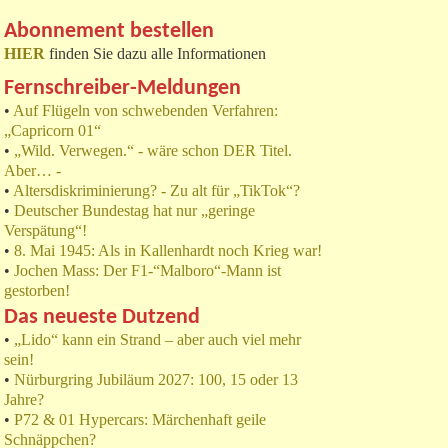
Abonnement bestellen
HIER
finden Sie dazu alle Informationen
Fernschreiber-Meldungen
•
Auf Flügeln von schwebenden Verfahren:
„Capricorn 01“
•
„Wild. Verwegen.“ - wäre schon DER Titel.
Aber… -
•
Altersdiskriminierung? - Zu alt für „TikTok“?
•
Deutscher Bundestag hat nur „geringe
Verspätung“!
•
8. Mai 1945: Als in Kallenhardt noch Krieg war!
•
Jochen Mass: Der F1-“Malboro“-Mann ist
gestorben!
Das neueste Dutzend
•
„Lido“ kann ein Strand – aber auch viel mehr
sein!
•
Nürburgring Jubiläum 2027: 100, 15 oder 13
Jahre?
•
P72 & 01 Hypercars: Märchenhaft geile
Schnäppchen?