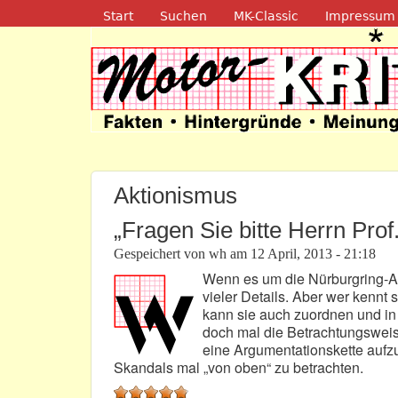
Navigation
Start
Suchen
MK-Classic
Impressum
Motor-Kritik.d
Aktionismus
„Fragen Sie bitte Herrn Prof.
Gespeichert von
wh
am
12 April, 2013 - 21:18
Wenn es um die Nürburgring-Af
vieler Details. Aber wer kennt
kann sie auch zuordnen und in 
doch mal die Betrachtungsweis
eine Argumentationskette aufzu
Skandals mal „von oben“ zu betrachten.