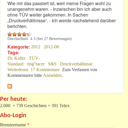
Wie mir das passiert ist, weil meine Fragen wohl zu
unangenehm waren. - Inzwischen bin ich aber auch
ohne TÜV weiter gekommen. In Sachen
„Druckverhältnisse“. - Ich werde nachstehend darüber
berichten.
Durchschnitt:
4.3
(bei
27
Bewertungen)
Kategorie:
2012
2012-08
Tags:
Dr. Kafitz
TÜV-
Standard
ring°racer
S&S
Druckverhältnisse
Weiterlesen
über Über „Druckverhältnisse“ am Nürburgring!
17 Kommentare
Zum Verfassen von
Kommentaren bitte
Anmelden
.
Per heute:
2.000 + 739 Geschichten + 391 Telex
Abo-Login
Benutzername
*