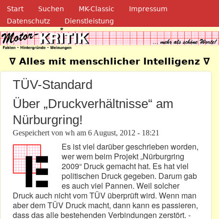
Navigation
Direkt zum Inhalt
Start
Suchen
MK-Classic
Impressum
Datenschutz
Dienstleistung
Motor-Kritik.de
∇ Alles mit menschlicher Intelligenz ∇
TÜV-Standard
Über „Druckverhältnisse“ am
Nürburgring!
Gespeichert von
wh
am
6 August, 2012 - 18:21
Es ist viel darüber geschrieben worden,
wer wem beim Projekt „Nürburgring
2009“ Druck gemacht hat. Es hat viel
politischen Druck gegeben. Darum gab
es auch viel Pannen. Weil solcher
Druck auch nicht vom TÜV überprüft wird. Wenn man
aber dem TÜV Druck macht, dann kann es passieren,
dass das alle bestehenden Verbindungen zerstört. -