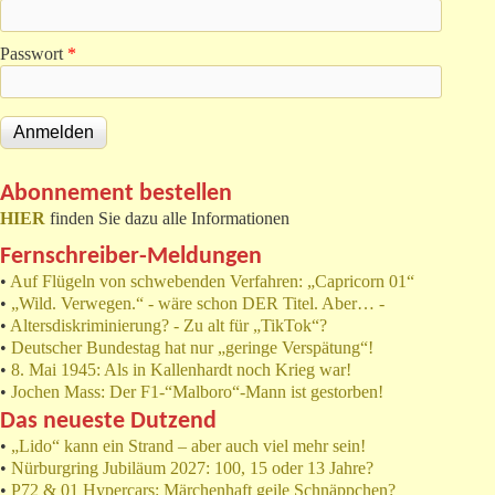
Passwort
*
Abonnement bestellen
HIER
finden Sie dazu alle Informationen
Fernschreiber-Meldungen
•
Auf Flügeln von schwebenden Verfahren: „Capricorn 01“
•
„Wild. Verwegen.“ - wäre schon DER Titel. Aber… -
•
Altersdiskriminierung? - Zu alt für „TikTok“?
•
Deutscher Bundestag hat nur „geringe Verspätung“!
•
8. Mai 1945: Als in Kallenhardt noch Krieg war!
•
Jochen Mass: Der F1-“Malboro“-Mann ist gestorben!
Das neueste Dutzend
•
„Lido“ kann ein Strand – aber auch viel mehr sein!
•
Nürburgring Jubiläum 2027: 100, 15 oder 13 Jahre?
•
P72 & 01 Hypercars: Märchenhaft geile Schnäppchen?