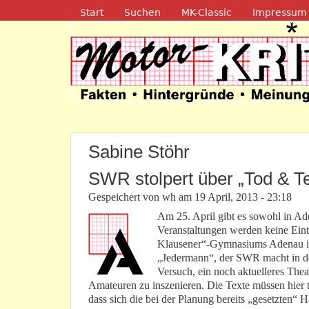
Navigation
Start
Suchen
MK-Classic
Impressum
Motor-Kritik.d
Sabine Stöhr
SWR stolpert über „Tod & Te
Gespeichert von
wh
am
19 April, 2013 - 23:18
Am 25. April gibt es sowohl in Ad
Veranstaltungen werden keine Eintr
Klausener“-Gymnasiums Adenau in 
„Jedermann“, der SWR macht in der
Versuch, ein noch aktuelleres Thea
Amateuren zu inszenieren. Die Texte müssen hier t
dass sich die bei der Planung bereits „gesetzten