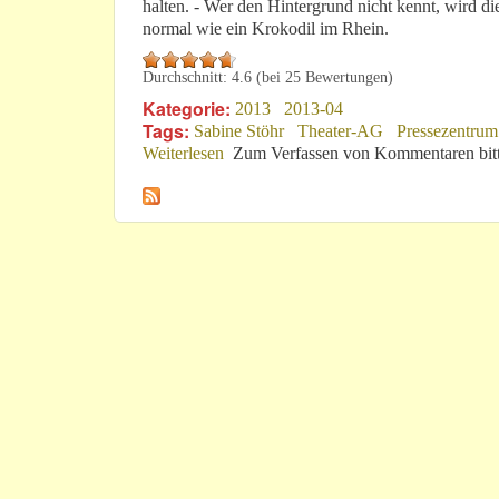
halten. - Wer den Hintergrund nicht kennt, wird di
normal wie ein Krokodil im Rhein.
Durchschnitt:
4.6
(bei
25
Bewertungen)
Kategorie:
2013
2013-04
Tags:
Sabine Stöhr
Theater-AG
Pressezentrum
Weiterlesen
über SWR stolpert über „Tod & Teufel
Zum Verfassen von Kommentaren bit