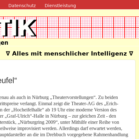
Direkt zum Inhalt
Datenschutz
Dienstleistung
e
∇ Alles mit menschlicher Intelligenz ∇
ufel“
enau als auch in Nürburg „Theatervorstellungen“. Zu beiden
ittspreise verlangt. Einmal zeigt die Theater-AG des „Erich-
der „Hocheifelhalle“ ab 19 Uhr eine moderne Version des
 „Graf-Ulrich“-Halle in Nürburg – zur gleichen Zeit - den
terstück, „Nürburgring 2009“, unter Mithilfe einer Reihe von
eilweise improvisiert werden. Allerdings darf erwartet werden,
“ Hauptdarsteller an die im Drehbuch vorgegebene Rahmenhandlung