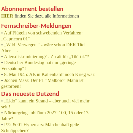
Abonnement bestellen
HIER
finden Sie dazu alle Informationen
Fernschreiber-Meldungen
•
Auf Flügeln von schwebenden Verfahren:
„Capricorn 01“
•
„Wild. Verwegen.“ - wäre schon DER Titel.
Aber… -
•
Altersdiskriminierung? - Zu alt für „TikTok“?
•
Deutscher Bundestag hat nur „geringe
Verspätung“!
•
8. Mai 1945: Als in Kallenhardt noch Krieg war!
•
Jochen Mass: Der F1-“Malboro“-Mann ist
gestorben!
Das neueste Dutzend
•
„Lido“ kann ein Strand – aber auch viel mehr
sein!
•
Nürburgring Jubiläum 2027: 100, 15 oder 13
Jahre?
•
P72 & 01 Hypercars: Märchenhaft geile
Schnäppchen?