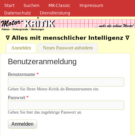
Navigation
Direkt zum Inhalt
Start
Suchen
MK-Classic
Impressum
Datenschutz
Dienstleistung
Motor-Kritik.de
∇ Alles mit menschlicher Intelligenz ∇
Anmelden
(aktiver Reiter)
Neues Passwort anfordern
Benutzeranmeldung
Benutzername
*
Geben Sie Ihren Motor-Kritik.de-Benutzernamen ein.
Passwort
*
Geben Sie hier das zugehörige Passwort an.