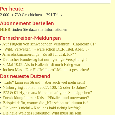
Per heute:
2.000 + 739 Geschichten + 391 Telex
Abonnement bestellen
HIER
finden Sie dazu alle Informationen
Fernschreiber-Meldungen
•
Auf Flügeln von schwebenden Verfahren: „Capricorn 01“
•
„Wild. Verwegen.“ - wäre schon DER Titel. Aber… -
•
Altersdiskriminierung? - Zu alt für „TikTok“?
•
Deutscher Bundestag hat nur „geringe Verspätung“!
•
8. Mai 1945: Als in Kallenhardt noch Krieg war!
•
Jochen Mass: Der F1-“Malboro“-Mann ist gestorben!
Das neueste Dutzend
•
„Lido“ kann ein Strand – aber auch viel mehr sein!
•
Nürburgring Jubiläum 2027: 100, 15 oder 13 Jahre?
•
P72 & 01 Hypercars: Märchenhaft geile Schnäppchen?
•
Entwicklung hin zur Krise: Plötzlich und unerwartet?
•
Beispiel dafür, warum die „KI“ schon mal dumm ist!
•
Ola kann’s nicht! - Knallt es bald richtig kräftig?
•
Die heile Welt des Robertino: Wild muss sie sein!