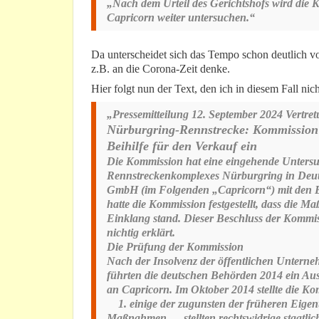
„Nach dem Urteil des Gerichtshofs wird die
Capricorn weiter untersuchen.“
Da unterscheidet sich das Tempo schon deutlich vo
z.B. an die Corona-Zeit denke.
Hier folgt nun der Text, den ich in diesem Fall ni
„Pressemitteilung 12. September 2024 Vertre
Nürburgring-Rennstrecke: Kommission 
Beihilfe für den Verkauf ein
Die Kommission hat eine eingehende Untersuc
Rennstreckenkomplexes Nürburgring in Deuts
GmbH (im Folgenden „Capricorn“) mit den EU
hatte die Kommission festgestellt, dass die M
Einklang stand. Dieser Beschluss der Kommi
nichtig erklärt.
Die Prüfung der Kommission
Nach der Insolvenz der öffentlichen Untern
führten die deutschen Behörden 2014 ein Au
an Capricorn. Im Oktober 2014 stellte die Ko
1. einige der zugunsten der früheren Eigen
Maßnahmen stellten rechtswidrige staatlich