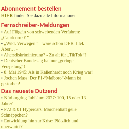
Abonnement bestellen
HIER
finden Sie dazu alle Informationen
Fernschreiber-Meldungen
•
Auf Flügeln von schwebenden Verfahren:
„Capricorn 01“
•
„Wild. Verwegen.“ - wäre schon DER Titel.
Aber… -
•
Altersdiskriminierung? - Zu alt für „TikTok“?
•
Deutscher Bundestag hat nur „geringe
Verspätung“!
•
8. Mai 1945: Als in Kallenhardt noch Krieg war!
•
Jochen Mass: Der F1-“Malboro“-Mann ist
gestorben!
Das neueste Dutzend
•
Nürburgring Jubiläum 2027: 100, 15 oder 13
Jahre?
•
P72 & 01 Hypercars: Märchenhaft geile
Schnäppchen?
•
Entwicklung hin zur Krise: Plötzlich und
unerwartet?