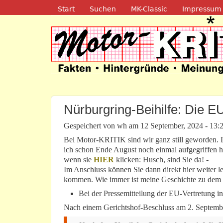
Navigation
Start
Suchen
MK-Classic
Impressum
Motor-Kritik.d
Nürburgring-Beihilfe: Die 
Gespeichert von
wh
am
12 September, 2024 - 13:
Bei Motor-KRITIK sind wir ganz still geworden.
ich schon Ende August noch einmal aufgegriffen h
wenn sie
HIER
klicken: Husch, sind Sie da! -
Im Anschluss können Sie dann direkt hier weiter l
kommen. Wie immer ist meine Geschichte zu dem T
Bei der Pressemitteilung der EU-Vertretung i
Nach einem Gerichtshof-Beschluss am 2. Septembe