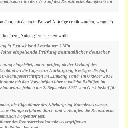
 Kommission nun den Verkauf des Rennstreckenkomplexes an
n dem, mit denen in Brüssel Aufträge erteilt wurden, wenn ich
cht in einen „Anhang“ verstecken wollte:
tung in Deutschland Lesedauer: 2 Min
leitet eingehende Prüfung mutmaßlicher deutscher
hung eingeleitet, um zu prüfen, ob der Verkauf des
chland an die Capricorn Nürburgring Besitzgesellschaft
-Beihilfevorschriften im Einklang stand. Im Oktober 2014
aßnahme mit den Vorschriften über staatliche Beihilfen im
ssion wurde jedoch am 2. September 2021 vom Gerichtshof für
ehmen, die Eigentümer des Nürburgring-Komplexes waren,
sschreibungsverfahren durch und verkauften die Rennstrecke
mmission Folgendes fest:
tümer des Rennstreckenkomplexes ergriffenen
e Beihilfen dar, und