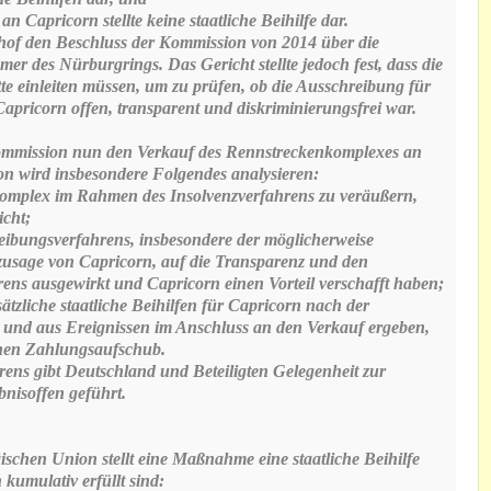
Capricorn stellte keine staatliche Beihilfe dar.
shof den Beschluss der Kommission von 2014 über die
 des Nürburgrings. Das Gericht stellte jedoch fest, dass die
te einleiten müssen, um zu prüfen, ob die Ausschreibung für
pricorn offen, transparent und diskriminierungsfrei war.
Kommission nun den Verkauf des Rennstreckenkomplexes an
n wird insbesondere Folgendes analysieren:
mplex im Rahmen des Insolvenzverfahrens zu veräußern,
icht;
eibungsverfahrens, insbesondere der möglicherweise
zusage von Capricorn, auf die Transparenz und den
ens ausgewirkt und Capricorn einen Vorteil verschafft haben;
liche staatliche Beihilfen für Capricorn nach der
 und aus Ereignissen im Anschluss an den Verkauf ergeben,
inen Zahlungsaufschub.
ens gibt Deutschland und Beteiligten Gelegenheit zur
nisoffen geführt.
ischen Union stellt eine Maßnahme eine staatliche Beihilfe
kumulativ erfüllt sind: