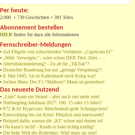
Per heute:
2.000 + 739 Geschichten + 391 Telex
Abonnement bestellen
HIER
finden Sie dazu alle Informationen
Fernschreiber-Meldungen
•
Auf Flügeln von schwebenden Verfahren: „Capricorn 01“
•
„Wild. Verwegen.“ - wäre schon DER Titel. Aber… -
•
Altersdiskriminierung? - Zu alt für „TikTok“?
•
Deutscher Bundestag hat nur „geringe Verspätung“!
•
8. Mai 1945: Als in Kallenhardt noch Krieg war!
•
Jochen Mass: Der F1-“Malboro“-Mann ist gestorben!
Das neueste Dutzend
•
„Lido“ kann ein Strand – aber auch viel mehr sein!
•
Nürburgring Jubiläum 2027: 100, 15 oder 13 Jahre?
•
P72 & 01 Hypercars: Märchenhaft geile Schnäppchen?
•
Entwicklung hin zur Krise: Plötzlich und unerwartet?
•
Beispiel dafür, warum die „KI“ schon mal dumm ist!
•
Ola kann’s nicht! - Knallt es bald richtig kräftig?
•
Die heile Welt des Robertino: Wild muss sie sein!