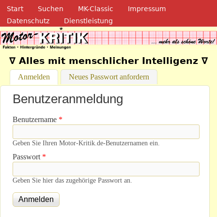
Navigation
Direkt zum Inhalt
Start
Suchen
MK-Classic
Impressum
Datenschutz
Dienstleistung
Motor-Kritik.de
∇ Alles mit menschlicher Intelligenz ∇
Anmelden
(aktiver Reiter)
Neues Passwort anfordern
Benutzeranmeldung
Benutzername
*
Geben Sie Ihren Motor-Kritik.de-Benutzernamen ein.
Passwort
*
Geben Sie hier das zugehörige Passwort an.