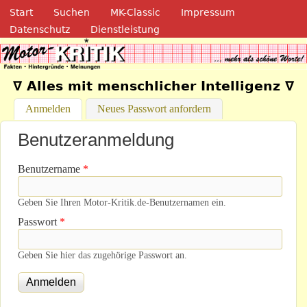
Navigation
Direkt zum Inhalt
Start
Suchen
MK-Classic
Impressum
Datenschutz
Dienstleistung
Motor-Kritik.de
∇ Alles mit menschlicher Intelligenz ∇
Anmelden
(aktiver Reiter)
Neues Passwort anfordern
Benutzeranmeldung
Benutzername
*
Geben Sie Ihren Motor-Kritik.de-Benutzernamen ein.
Passwort
*
Geben Sie hier das zugehörige Passwort an.