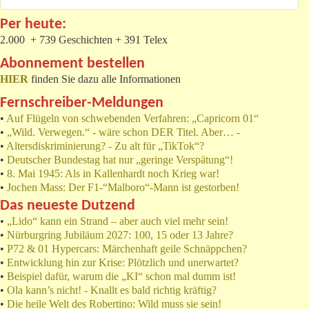
Per heute:
2.000 + 739 Geschichten + 391 Telex
Abonnement bestellen
HIER
finden Sie dazu alle Informationen
Fernschreiber-Meldungen
•
Auf Flügeln von schwebenden Verfahren: „Capricorn 01“
•
„Wild. Verwegen.“ - wäre schon DER Titel. Aber… -
•
Altersdiskriminierung? - Zu alt für „TikTok“?
•
Deutscher Bundestag hat nur „geringe Verspätung“!
•
8. Mai 1945: Als in Kallenhardt noch Krieg war!
•
Jochen Mass: Der F1-“Malboro“-Mann ist gestorben!
Das neueste Dutzend
•
„Lido“ kann ein Strand – aber auch viel mehr sein!
•
Nürburgring Jubiläum 2027: 100, 15 oder 13 Jahre?
•
P72 & 01 Hypercars: Märchenhaft geile Schnäppchen?
•
Entwicklung hin zur Krise: Plötzlich und unerwartet?
•
Beispiel dafür, warum die „KI“ schon mal dumm ist!
•
Ola kann’s nicht! - Knallt es bald richtig kräftig?
•
Die heile Welt des Robertino: Wild muss sie sein!