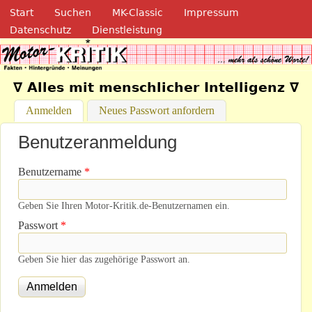
Navigation
Direkt zum Inhalt
Start
Suchen
MK-Classic
Impressum
Datenschutz
Dienstleistung
Motor-Kritik.de
∇ Alles mit menschlicher Intelligenz ∇
Anmelden
(aktiver Reiter)
Neues Passwort anfordern
Benutzeranmeldung
Benutzername
*
Geben Sie Ihren Motor-Kritik.de-Benutzernamen ein.
Passwort
*
Geben Sie hier das zugehörige Passwort an.