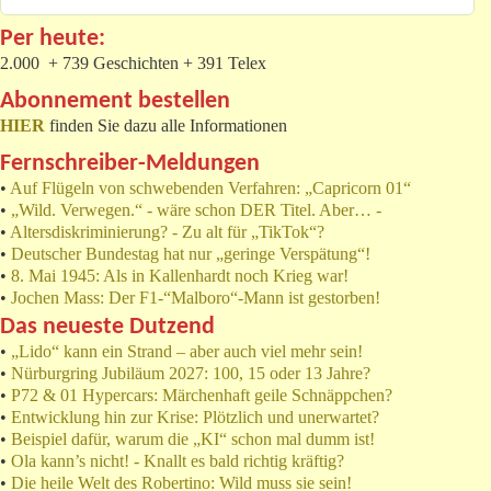
Per heute:
2.000 + 739 Geschichten + 391 Telex
Abonnement bestellen
HIER
finden Sie dazu alle Informationen
Fernschreiber-Meldungen
•
Auf Flügeln von schwebenden Verfahren: „Capricorn 01“
•
„Wild. Verwegen.“ - wäre schon DER Titel. Aber… -
•
Altersdiskriminierung? - Zu alt für „TikTok“?
•
Deutscher Bundestag hat nur „geringe Verspätung“!
•
8. Mai 1945: Als in Kallenhardt noch Krieg war!
•
Jochen Mass: Der F1-“Malboro“-Mann ist gestorben!
Das neueste Dutzend
•
„Lido“ kann ein Strand – aber auch viel mehr sein!
•
Nürburgring Jubiläum 2027: 100, 15 oder 13 Jahre?
•
P72 & 01 Hypercars: Märchenhaft geile Schnäppchen?
•
Entwicklung hin zur Krise: Plötzlich und unerwartet?
•
Beispiel dafür, warum die „KI“ schon mal dumm ist!
•
Ola kann’s nicht! - Knallt es bald richtig kräftig?
•
Die heile Welt des Robertino: Wild muss sie sein!