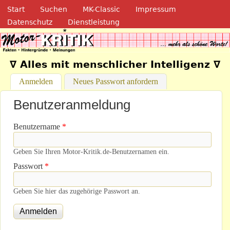
Navigation
Direkt zum Inhalt
Start
Suchen
MK-Classic
Impressum
Datenschutz
Dienstleistung
Motor-Kritik.de
∇ Alles mit menschlicher Intelligenz ∇
Anmelden
(aktiver Reiter)
Neues Passwort anfordern
Benutzeranmeldung
Benutzername
*
Geben Sie Ihren Motor-Kritik.de-Benutzernamen ein.
Passwort
*
Geben Sie hier das zugehörige Passwort an.