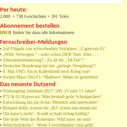
Per heute:
2.000 + 738 Geschichten + 391 Telex
Abonnement bestellen
HIER
finden Sie dazu alle Informationen
Fernschreiber-Meldungen
•
Auf Flügeln von schwebenden Verfahren: „Capricorn 01“
•
„Wild. Verwegen.“ - wäre schon DER Titel. Aber… -
•
Altersdiskriminierung? - Zu alt für „TikTok“?
•
Deutscher Bundestag hat nur „geringe Verspätung“!
•
8. Mai 1945: Als in Kallenhardt noch Krieg war!
•
Jochen Mass: Der F1-“Malboro“-Mann ist gestorben!
Das neueste Dutzend
•
Nürburgring Jubiläum 2027: 100, 15 oder 13 Jahre?
•
P72 & 01 Hypercars: Märchenhaft geile Schnäppchen?
•
Entwicklung hin zur Krise: Plötzlich und unerwartet?
•
Beispiel dafür, warum die „KI“ schon mal dumm ist!
•
Ola kann’s nicht! - Knallt es bald richtig kräftig?
•
Die heile Welt des Robertino: Wild muss sie sein!
•
Wirtschaftskrise? - Wenn Unverständnis viral geht!