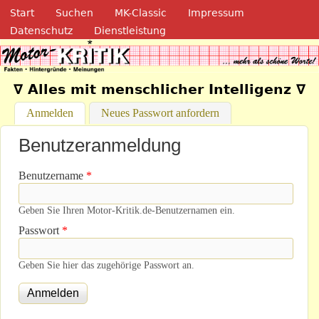
Navigation
Direkt zum Inhalt
Start
Suchen
MK-Classic
Impressum
Datenschutz
Dienstleistung
Motor-Kritik.de
∇ Alles mit menschlicher Intelligenz ∇
Anmelden
(aktiver Reiter)
Neues Passwort anfordern
Benutzeranmeldung
Benutzername
*
Geben Sie Ihren Motor-Kritik.de-Benutzernamen ein.
Passwort
*
Geben Sie hier das zugehörige Passwort an.