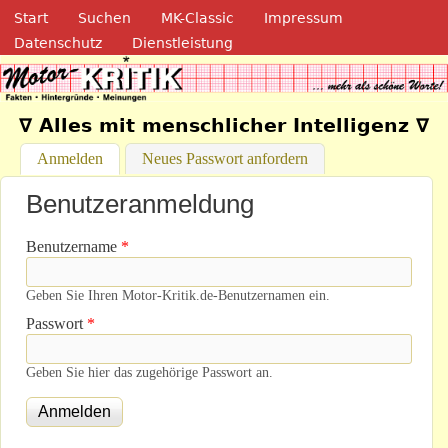
Navigation
Direkt zum Inhalt
Start
Suchen
MK-Classic
Impressum
Datenschutz
Dienstleistung
Motor-Kritik.de
∇ Alles mit menschlicher Intelligenz ∇
Anmelden
(aktiver Reiter)
Neues Passwort anfordern
Benutzeranmeldung
Benutzername
*
Geben Sie Ihren Motor-Kritik.de-Benutzernamen ein.
Passwort
*
Geben Sie hier das zugehörige Passwort an.