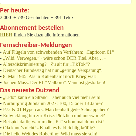
Per heute:
2.000 + 739 Geschichten + 391 Telex
Abonnement bestellen
HIER
finden Sie dazu alle Informationen
Fernschreiber-Meldungen
•
Auf Flügeln von schwebenden Verfahren: „Capricorn 01“
•
„Wild. Verwegen.“ - wäre schon DER Titel. Aber… -
•
Altersdiskriminierung? - Zu alt für „TikTok“?
•
Deutscher Bundestag hat nur „geringe Verspätung“!
•
8. Mai 1945: Als in Kallenhardt noch Krieg war!
•
Jochen Mass: Der F1-“Malboro“-Mann ist gestorben!
Das neueste Dutzend
•
„Lido“ kann ein Strand – aber auch viel mehr sein!
•
Nürburgring Jubiläum 2027: 100, 15 oder 13 Jahre?
•
P72 & 01 Hypercars: Märchenhaft geile Schnäppchen?
•
Entwicklung hin zur Krise: Plötzlich und unerwartet?
•
Beispiel dafür, warum die „KI“ schon mal dumm ist!
•
Ola kann’s nicht! - Knallt es bald richtig kräftig?
•
Die heile Welt des Robertino: Wild muss sie sein!