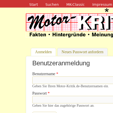
Navigation
Start
Suchen
MK-Classic
Impressum
Motor-Kritik.d
Anmelden
(aktiver Reiter)
Neues Passwort anfordern
Benutzeranmeldung
Benutzername
*
Geben Sie Ihren Motor-Kritik.de-Benutzernamen ein.
Passwort
*
Geben Sie hier das zugehörige Passwort an.