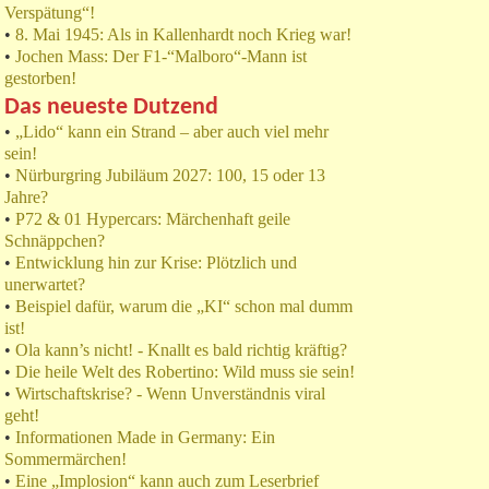
Verspätung“!
•
8. Mai 1945: Als in Kallenhardt noch Krieg war!
•
Jochen Mass: Der F1-“Malboro“-Mann ist
gestorben!
Das neueste Dutzend
•
„Lido“ kann ein Strand – aber auch viel mehr
sein!
•
Nürburgring Jubiläum 2027: 100, 15 oder 13
Jahre?
•
P72 & 01 Hypercars: Märchenhaft geile
Schnäppchen?
•
Entwicklung hin zur Krise: Plötzlich und
unerwartet?
•
Beispiel dafür, warum die „KI“ schon mal dumm
ist!
•
Ola kann’s nicht! - Knallt es bald richtig kräftig?
•
Die heile Welt des Robertino: Wild muss sie sein!
•
Wirtschaftskrise? - Wenn Unverständnis viral
geht!
•
Informationen Made in Germany: Ein
Sommermärchen!
•
Eine „Implosion“ kann auch zum Leserbrief