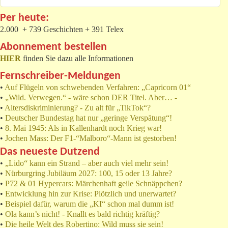
Per heute:
2.000 + 739 Geschichten + 391 Telex
Abonnement bestellen
HIER
finden Sie dazu alle Informationen
Fernschreiber-Meldungen
•
Auf Flügeln von schwebenden Verfahren: „Capricorn 01“
•
„Wild. Verwegen.“ - wäre schon DER Titel. Aber… -
•
Altersdiskriminierung? - Zu alt für „TikTok“?
•
Deutscher Bundestag hat nur „geringe Verspätung“!
•
8. Mai 1945: Als in Kallenhardt noch Krieg war!
•
Jochen Mass: Der F1-“Malboro“-Mann ist gestorben!
Das neueste Dutzend
•
„Lido“ kann ein Strand – aber auch viel mehr sein!
•
Nürburgring Jubiläum 2027: 100, 15 oder 13 Jahre?
•
P72 & 01 Hypercars: Märchenhaft geile Schnäppchen?
•
Entwicklung hin zur Krise: Plötzlich und unerwartet?
•
Beispiel dafür, warum die „KI“ schon mal dumm ist!
•
Ola kann’s nicht! - Knallt es bald richtig kräftig?
•
Die heile Welt des Robertino: Wild muss sie sein!