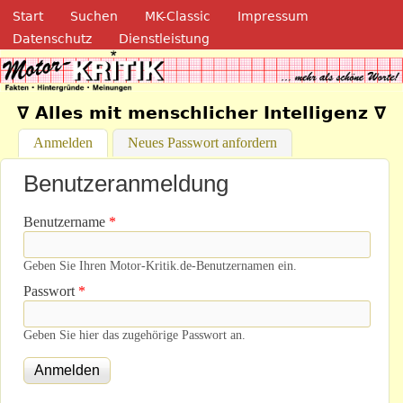
Navigation
Direkt zum Inhalt
Start
Suchen
MK-Classic
Impressum
Datenschutz
Dienstleistung
Motor-Kritik.de
∇ Alles mit menschlicher Intelligenz ∇
Anmelden
(aktiver Reiter)
Neues Passwort anfordern
Benutzeranmeldung
Benutzername
*
Geben Sie Ihren Motor-Kritik.de-Benutzernamen ein.
Passwort
*
Geben Sie hier das zugehörige Passwort an.