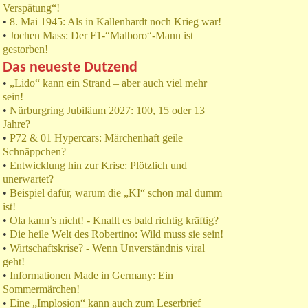
Verspätung“!
•
8. Mai 1945: Als in Kallenhardt noch Krieg war!
•
Jochen Mass: Der F1-“Malboro“-Mann ist
gestorben!
Das neueste Dutzend
•
„Lido“ kann ein Strand – aber auch viel mehr
sein!
•
Nürburgring Jubiläum 2027: 100, 15 oder 13
Jahre?
•
P72 & 01 Hypercars: Märchenhaft geile
Schnäppchen?
•
Entwicklung hin zur Krise: Plötzlich und
unerwartet?
•
Beispiel dafür, warum die „KI“ schon mal dumm
ist!
•
Ola kann’s nicht! - Knallt es bald richtig kräftig?
•
Die heile Welt des Robertino: Wild muss sie sein!
•
Wirtschaftskrise? - Wenn Unverständnis viral
geht!
•
Informationen Made in Germany: Ein
Sommermärchen!
•
Eine „Implosion“ kann auch zum Leserbrief