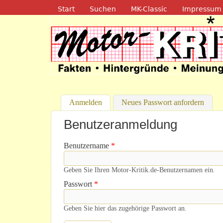
Navigation
Start
Suchen
MK-Classic
Impressum
Motor-Kritik.d
Anmelden
(aktiver Reiter)
Neues Passwort anfordern
Benutzeranmeldung
Benutzername
*
Geben Sie Ihren Motor-Kritik.de-Benutzernamen ein.
Passwort
*
Geben Sie hier das zugehörige Passwort an.