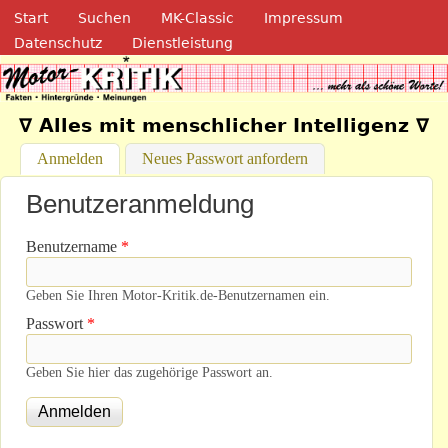
Navigation
Direkt zum Inhalt
Start
Suchen
MK-Classic
Impressum
Datenschutz
Dienstleistung
Motor-Kritik.de
∇ Alles mit menschlicher Intelligenz ∇
Anmelden
(aktiver Reiter)
Neues Passwort anfordern
Benutzeranmeldung
Benutzername
*
Geben Sie Ihren Motor-Kritik.de-Benutzernamen ein.
Passwort
*
Geben Sie hier das zugehörige Passwort an.