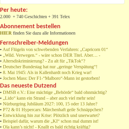
Per heute:
2.000 + 740 Geschichten + 391 Telex
Abonnement bestellen
HIER
finden Sie dazu alle Informationen
Fernschreiber-Meldungen
•
Auf Flügeln von schwebenden Verfahren: „Capricorn 01“
•
„Wild. Verwegen.“ - wäre schon DER Titel. Aber… -
•
Altersdiskriminierung? - Zu alt für „TikTok“?
•
Deutscher Bundestag hat nur „geringe Verspätung“!
•
8. Mai 1945: Als in Kallenhardt noch Krieg war!
•
Jochen Mass: Der F1-“Malboro“-Mann ist gestorben!
Das neueste Dutzend
•
DMSB e.V.: Eine mächtige „Behörde“ bald ohnmächtig?
•
„Lido“ kann ein Strand – aber auch viel mehr sein!
•
Nürburgring Jubiläum 2027: 100, 15 oder 13 Jahre?
•
P72 & 01 Hypercars: Märchenhaft geile Schnäppchen?
•
Entwicklung hin zur Krise: Plötzlich und unerwartet?
•
Beispiel dafür, warum die „KI“ schon mal dumm ist!
•
Ola kann’s nicht! - Knallt es bald richtig kräftig?