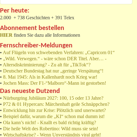
Per heute:
2.000 + 738 Geschichten + 391 Telex
Abonnement bestellen
HIER
finden Sie dazu alle Informationen
Fernschreiber-Meldungen
•
Auf Flügeln von schwebenden Verfahren: „Capricorn 01“
•
„Wild. Verwegen.“ - wäre schon DER Titel. Aber… -
•
Altersdiskriminierung? - Zu alt für „TikTok“?
•
Deutscher Bundestag hat nur „geringe Verspätung“!
•
8. Mai 1945: Als in Kallenhardt noch Krieg war!
•
Jochen Mass: Der F1-“Malboro“-Mann ist gestorben!
Das neueste Dutzend
•
Nürburgring Jubiläum 2027: 100, 15 oder 13 Jahre?
•
P72 & 01 Hypercars: Märchenhaft geile Schnäppchen?
•
Entwicklung hin zur Krise: Plötzlich und unerwartet?
•
Beispiel dafür, warum die „KI“ schon mal dumm ist!
•
Ola kann’s nicht! - Knallt es bald richtig kräftig?
•
Die heile Welt des Robertino: Wild muss sie sein!
•
Wirtschaftskrise? - Wenn Unverständnis viral geht!