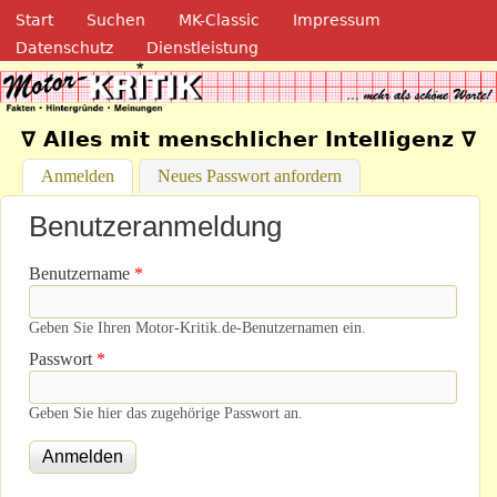
Navigation
Direkt zum Inhalt
Start
Suchen
MK-Classic
Impressum
Datenschutz
Dienstleistung
Motor-Kritik.de
∇ Alles mit menschlicher Intelligenz ∇
Anmelden
(aktiver Reiter)
Neues Passwort anfordern
Benutzeranmeldung
Benutzername
*
Geben Sie Ihren Motor-Kritik.de-Benutzernamen ein.
Passwort
*
Geben Sie hier das zugehörige Passwort an.