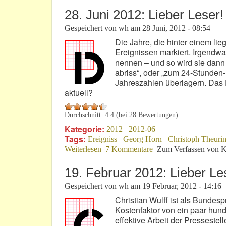
28. Juni 2012: Lieber Leser!
Gespeichert von
wh
am
28 Juni, 2012 - 08:54
Die Jahre, die hinter einem li
Ereignissen markiert. Irgendw
nennen – und so wird sie dann
abriss“, oder „zum 24-Stunden
Jahreszahlen überlagern. Das 
aktuell?
Durchschnitt:
4.4
(bei
28
Bewertungen)
Kategorie:
2012
2012-06
Tags:
Ereigniss
Georg Horn
Christoph Theuri
Weiterlesen
über 28. Juni 2012: Lieber Leser!
7 Kommentare
Zum Verfassen von K
19. Februar 2012: Lieber Le
Gespeichert von
wh
am
19 Februar, 2012 - 14:16
Christian Wulff ist als Bundes
Kostenfaktor von ein paar hund
effektive Arbeit der Presseste