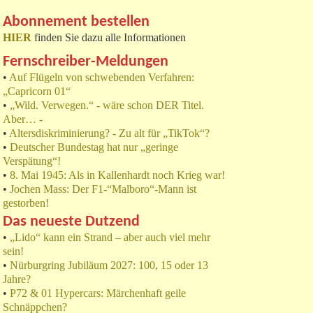
Abonnement bestellen
HIER
finden Sie dazu alle Informationen
Fernschreiber-Meldungen
•
Auf Flügeln von schwebenden Verfahren:
„Capricorn 01“
•
„Wild. Verwegen.“ - wäre schon DER Titel.
Aber… -
•
Altersdiskriminierung? - Zu alt für „TikTok“?
•
Deutscher Bundestag hat nur „geringe
Verspätung“!
•
8. Mai 1945: Als in Kallenhardt noch Krieg war!
•
Jochen Mass: Der F1-“Malboro“-Mann ist
gestorben!
Das neueste Dutzend
•
„Lido“ kann ein Strand – aber auch viel mehr
sein!
•
Nürburgring Jubiläum 2027: 100, 15 oder 13
Jahre?
•
P72 & 01 Hypercars: Märchenhaft geile
Schnäppchen?