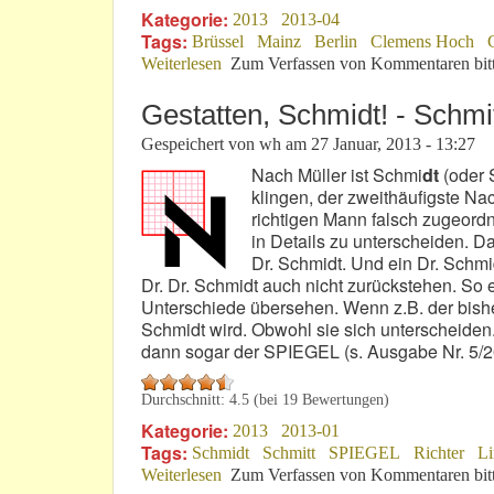
Kategorie:
2013
2013-04
Tags:
Brüssel
Mainz
Berlin
Clemens Hoch
Weiterlesen
über „Hoch“-Zeit im Ring-Tief
Zum Verfassen von Kommentaren bit
Gestatten, Schmidt! - Schmit
Gespeichert von
wh
am
27 Januar, 2013 - 13:27
Nach Müller ist Schmi
dt
(oder 
klingen, der zweithäufigste N
richtigen Mann falsch zugeordn
in Details zu unterscheiden. D
Dr. Schmidt. Und ein Dr. Schmid
Dr. Dr. Schmidt auch nicht zurückstehen. So 
Unterschiede übersehen. Wenn z.B. der bishe
Schmidt wird. Obwohl sie sich unterscheide
dann sogar der SPIEGEL (s. Ausgabe Nr. 5/20
Durchschnitt:
4.5
(bei
19
Bewertungen)
Kategorie:
2013
2013-01
Tags:
Schmidt
Schmitt
SPIEGEL
Richter
Li
Weiterlesen
über Gestatten, Schmidt! - Schmitt? - B
Zum Verfassen von Kommentaren bit