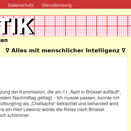
Direkt zum Inhalt
Datenschutz
Dienstleistung
e
∇ Alles mit menschlicher Intelligenz ∇
ng der Kommission, die am 11. April in Brüssel aufläuft“,
estern Nachmittag gefragt. - Ich musste passen, konnte mir
Nürburgring als „Chefsache“ betrachtet und behandelt wird
tens ein Herr Lewentz würde die Reise nach Brüssel
noch schlimmer.