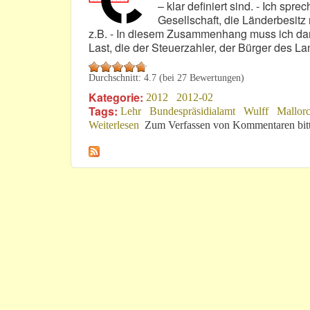
– klar definiert sind. - Ich sp
Gesellschaft, die Länderbesitz
z.B. - In diesem Zusammenhang muss ich dan
Last, die der Steuerzahler, der Bürger des La
Durchschnitt:
4.7
(bei
27
Bewertungen)
Kategorie:
2012
2012-02
Tags:
Lehr
Bundespräsidialamt
Wulff
Mallor
Weiterlesen
über 19. Februar 2012: Lieber Leser!
Zum Verfassen von Kommentaren bit