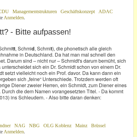
CDU
Managementstrukturen
Geschäftskonzept
ADAC
te
Anmelden
.
t? - Bitte aufpassen!
Schmi
tt
, Schmi
d
, Schmi
t
), die phonetisch alle gleich
achnahme in Deutschland. Da hat man mal schnell den
et. Darum sind – nicht nur – Schmidt's darum bemüht, sich
a unterscheidet sich ein Dr. Schmidt schon von einem Dr.
t setzt vielleicht noch ein Prof. davor. Da kann dann ein
ergeben sich „feine“ Unterschiede. Trotzdem werden oft
rige Diener zweier Herren, ein Schmidt, zum Diener eines
n. Durch die dem Namen vorangesetzten Titel. - Da kommt
13) ins Schleudern. - Also bitte daran denken:
ndner
NAG
NBG
OLG Koblenz
Mainz
Brüssel
itte aufpassen!
te
Anmelden
.