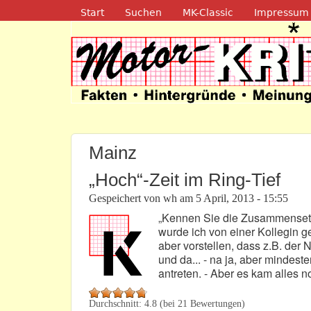
Navigation
Start
Suchen
MK-Classic
Impressum
Motor-Kritik.d
Mainz
„Hoch“-Zeit im Ring-Tief
Gespeichert von
wh
am
5 April, 2013 - 15:55
„Kennen Sie die Zusammensetzu
wurde ich von einer Kollegin g
aber vorstellen, dass z.B. der 
und da... - na ja, aber mindes
antreten. - Aber es kam alles 
Durchschnitt:
4.8
(bei
21
Bewertungen)