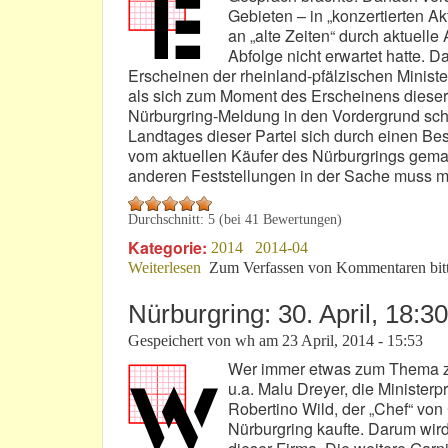
Gebieten – in „konzertierten A
an „alte Zeiten“ durch aktuelle
Abfolge nicht erwartet hatte. 
Erscheinen der rheinland-pfälzischen Ministe
als sich zum Moment des Erscheinens dies
Nürburgring-Meldung in den Vordergrund scho
Landtages dieser Partei sich durch einen Bes
vom aktuellen Käufer des Nürburgrings gemach
anderen Feststellungen in der Sache muss 
Durchschnitt:
5
(bei
41
Bewertungen)
Kategorie:
2014
2014-04
Weiterlesen
über Malu Dreyer: Jetzt wird’s langsam
Zum Verfassen von Kommentaren bit
Nürburgring: 30. April, 18:3
Gespeichert von
wh
am
23 April, 2014 - 15:53
Wer immer etwas zum Thema zu 
u.a. Malu Dreyer, die Minister
Robertino Wild, der „Chef“ vo
Nürburgring kaufte. Darum wird