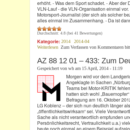
erhöht. - Was dem Sport schadet. - Aber der D
VLN-Lauf - die VLN-Organisation einmal vor. - 
Motorsport-Journalist (der sich als solcher b
alles einmal im Zusammenhang. - Da ist dann
Durchschnitt:
4.8
(bei
41
Bewertungen)
Kategorie:
2014
2014-04
Weiterlesen
über VLN-Lauf 2: Rote Flagge – Sch
Zum Verfassen von Kommentaren bit
AZ 88 12 01 – 433: Zum Deu
Gespeichert von
wh
am
15 April, 2014 - 11:19
Morgen wird vor dem Landgeric
Angeklagte in Sachen „Nürbur
Teams bei Motor-KRITIK fehlen 
hatten sich wohl „Bauernopfer“
Befragung am 16. Oktober 2012
LG Koblenz – der sich nun deutlich länger als 
„öffentlichkeitswirksam“ sei. Viele Verantwor
Sache als nicht verantwortlich empfunden un
Persönlichkeitsrecht, Vertraulichkeit u.a.) 
heute noch einmal an einem Beispiel aufzeige