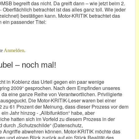
MSB begreift das nicht. Da greift dann – wie jetzt beim 2.
Oberflächlich betrachtet ist das alles ganz toll. Wie jeder
ezeichnet) bestätigen kann. Motor-KRITIK betrachtet das
 ein passender Titel:
warzer Schimmel
te
Anmelden
.
bel – noch mal!
ht in Koblenz das Urteil gegen ein paar wenige
gring 2009“ gesprochen. Nach dem Empfinden unseres
da eine ganze Reihe von Verantwortlichen. Priviligierte
 ausgeguckt. Die Motor-KRITIK-Leser waren bei einer
 zu 61 Prozent der Meinung, dass dieser Prozess vor dem
ein Jahr hinzog - „Alibifunktion“ habe, aber
tliche hatten sich im Vorfeld zu diesem Prozess in der
d durch „Schutzschilde“ (Datenschutz,
viele Angriffe abwehren können. Motor-KRITIK möchte das
n und einen Blick zurück auf ein Stück Realität des