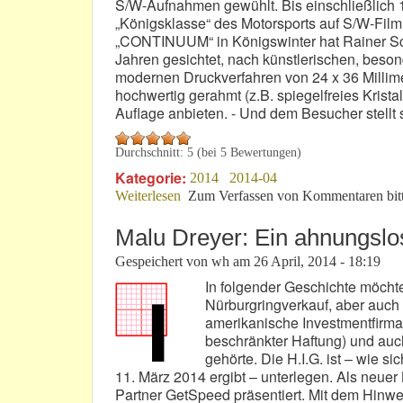
S/W-Aufnahmen gewühlt. Bis einschließlich 1
„Königsklasse“ des Motorsports auf S/W-Fil
„CONTINUUM“ in Königswinter hat Rainer Sc
Jahren gesichtet, nach künstlerischen, bes
modernen Druckverfahren von 24 x 36 Millim
hochwertig gerahmt (z.B. spiegelfreies Kristall
Auflage anbieten. - Und dem Besucher stellt 
Durchschnitt:
5
(bei
5
Bewertungen)
Kategorie:
2014
2014-04
Weiterlesen
über Formel 1: Besser in S/W oder in 
Zum Verfassen von Kommentaren bit
Malu Dreyer: Ein ahnungslo
Gespeichert von
wh
am
26 April, 2014 - 18:19
In folgender Geschichte möcht
Nürburgringverkauf, aber auch H
amerikanische Investmentfirma,
beschränkter Haftung) und auc
gehörte. Die H.I.G. ist – wie 
11. März 2014 ergibt – unterlegen. Als neue
Partner GetSpeed präsentiert. Mit dem Hinweis