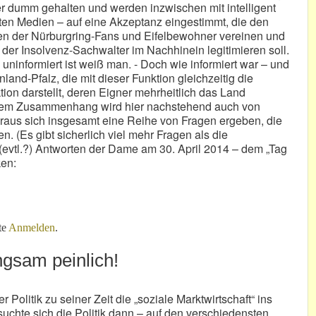
r dumm gehalten und werden inzwischen mit intelligent
ten Medien – auf eine Akzeptanz eingestimmt, die den
en der Nürburgring-Fans und Eifelbewohner vereinen und
der Insolvenz-Sachwalter im Nachhinein legitimieren soll.
. uninformiert ist weiß man. - Doch wie informiert war – und
land-Pfalz, die mit dieser Funktion gleichzeitig die
ion darstellt, deren Eigner mehrheitlich das Land
iesem Zusammenhang wird hier nachstehend auch von
raus sich insgesamt eine Reihe von Fragen ergeben, die
en. (Es gibt sicherlich viel mehr Fragen als die
n (evtl.?) Antworten der Dame am 30. April 2014 – dem „Tag
ken:
ngel?
te
Anmelden
.
ngsam peinlich!
 Politik zu seiner Zeit die „soziale Marktwirtschaft“ ins
chte sich die Politik dann – auf den verschiedensten