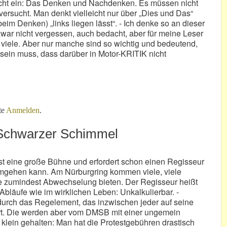
icht ein: Das Denken und Nachdenken. Es müssen nicht
ersucht. Man denkt vielleicht nur über „Dies und Das“
im Denken) „links liegen lässt“. - Ich denke so an dieser
zwar nicht vergessen, auch bedacht, aber für meine Leser
h viele. Aber nur manche sind so wichtig und bedeutend,
n sein muss, dass darüber in Motor-KRITIK nicht
te
Anmelden
.
 Schwarzer Schimmel
st eine große Bühne und erfordert schon einen Regisseur
gehen kann. Am Nürburgring kommen viele, viele
die zumindest Abwechselung bieten. Der Regisseur heißt
e Abläufe wie im wirklichen Leben: Unkalkulierbar. -
 durch das Regelement, das inzwischen jeder auf seine
ert. Die werden aber vom DMSB mit einer ungemein
klein gehalten: Man hat die Protestgebühren drastisch