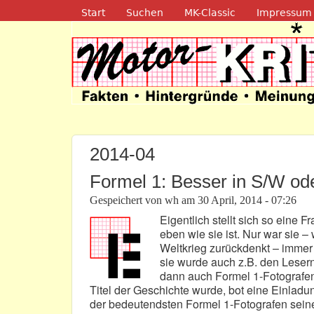
Navigation
Start
Suchen
MK-Classic
Impressum
Motor-Kritik.d
2014-04
Formel 1: Besser in S/W od
Gespeichert von
wh
am
30 April, 2014 - 07:26
Eigentlich stellt sich so eine 
eben wie sie ist. Nur war sie 
Weltkrieg zurückdenkt – immer
sie wurde auch z.B. den Leser
dann auch Formel 1-Fotografen
Titel der Geschichte wurde, bot eine Einladu
der bedeutendsten Formel 1-Fotografen seiner