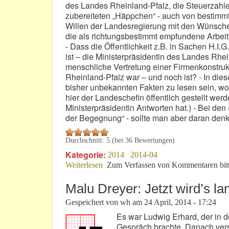
des Landes Rheinland-Pfalz, die Steuerzahle
zubereiteten „Häppchen“ - auch von bestimm
Willen der Landesregierung mit den Wünsch
die als richtungsbestimmt empfundene Arbeit 
- Dass die Öffentlichkeit z.B. in Sachen H.I.G
ist – die Ministerpräsidentin des Landes Rhein
menschliche Vertretung einer Firmenkonstrukt
Rheinland-Pfalz war – und noch ist? - In d
bisher unbekannten Fakten zu lesen sein, wo
hier der Landeschefin öffentlich gestellt werd
Ministerpräsidentin Antworten hat.) - Bei de
der Begegnung“ - sollte man aber daran den
Durchschnitt:
5
(bei
36
Bewertungen)
Kategorie:
2014
2014-04
Weiterlesen
über Malu Dreyer: Ein ahnungsloser E
Zum Verfassen von Kommentaren bit
Malu Dreyer: Jetzt wird’s la
Gespeichert von
wh
am
24 April, 2014 - 17:24
Es war Ludwig Erhard, der in der
Gespräch brachte. Danach versu