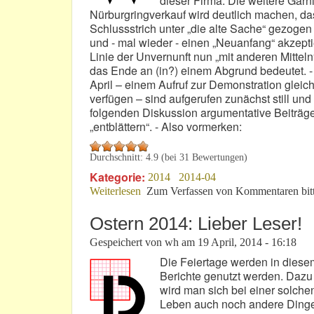
dieser Firma. Die weitere Gar
Nürburgringverkauf wird deutlich machen, das
Schlussstrich unter „die alte Sache“ gezogen 
und - mal wieder - einen „Neuanfang“ akzeptie
Linie der Unvernunft nun „mit anderen Mitte
das Ende an (in?) einem Abgrund bedeutet. -
April – einem Aufruf zur Demonstration glei
verfügen – sind aufgerufen zunächst still un
folgenden Diskussion argumentative Beiträge
„entblättern“. - Also vormerken:
Durchschnitt:
4.9
(bei
31
Bewertungen)
Kategorie:
2014
2014-04
Weiterlesen
über Nürburgring: 30. April, 18:30 Uh
Zum Verfassen von Kommentaren bit
Ostern 2014: Lieber Leser!
Gespeichert von
wh
am
19 April, 2014 - 16:18
Die Feiertage werden in diese
Berichte genutzt werden. Dazu
wird man sich bei einer solche
Leben auch noch andere Dinge 