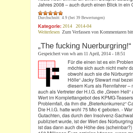
Jahres 2008 – auch durch einen Blick in ein 
Durchschnitt:
4.9
(bei
39
Bewertungen)
Kategorie:
2014
2014-04
Weiterlesen
über AZ 88 12 01 – 433: Zum Deubel 
Zum Verfassen von Kommentaren bit
„The fucking Nuerburgring!“
Gespeichert von
wh
am
11 April, 2014 - 18:51
Für die einen ist es ein Proble
möchte sich auch nicht mehr da
obwohl auch sie die Nürburgrin
Hölle“ Jacky Stewart mal bezeic
diesem Kurs als Rennfahrer – m
auch als Vertreter der H.I.G. die „Green He
Wert im Komplettangebot des KPMG-Teasers 
Problemfall, da ihm die „Bieterkonkurrenz“
Die H.I.G. hatte wohl 75 Mio € geboten. - War
Gutachten, das durch den Insolvenz-Sachwalt
publiziert wurde, ist der Wert des Nürburgrin
ist das dann auch die Höhe des (scheinbar?) 