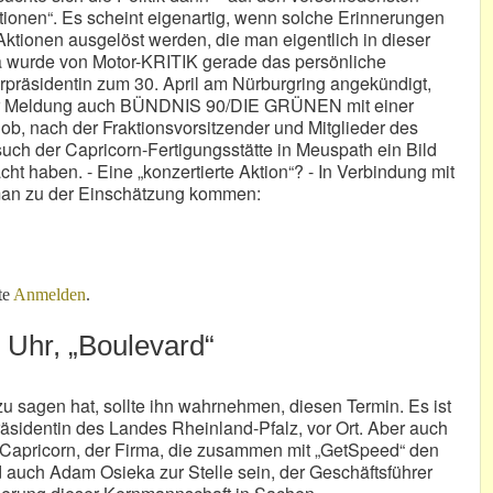
ktionen“. Es scheint eigenartig, wenn solche Erinnerungen
 Aktionen ausgelöst werden, die man eigentlich in dieser
Da wurde von Motor-KRITIK gerade das persönliche
rpräsidentin zum 30. April am Nürburgring angekündigt,
er Meldung auch BÜNDNIS 90/DIE GRÜNEN mit einer
b, nach der Fraktionsvorsitzender und Mitglieder des
uch der Capricorn-Fertigungsstätte in Meuspath ein Bild
t haben. - Eine „konzertierte Aktion“? - In Verbindung mit
man zu der Einschätzung kommen:
 peinlich!
te
Anmelden
.
0 Uhr, „Boulevard“
sagen hat, sollte ihn wahrnehmen, diesen Termin. Es ist
präsidentin des Landes Rheinland-Pfalz, vor Ort. Aber auch
n Capricorn, der Firma, die zusammen mit „GetSpeed“ den
 auch Adam Osieka zur Stelle sein, der Geschäftsführer