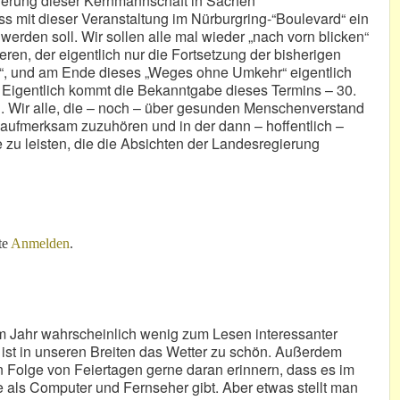
nierung dieser Kernmannschaft in Sachen
s mit dieser Veranstaltung im Nürburgring-“Boulevard“ ein
werden soll. Wir sollen alle mal wieder „nach vorn blicken“
ren, der eigentlich nur die Fortsetzung der bisherigen
ln“, und am Ende dieses „Weges ohne Umkehr“ eigentlich
 Eigentlich kommt die Bekanntgabe dieses Termins – 30.
ch. Wir alle, die – noch – über gesunden Menschenverstand
d aufmerksam zuzuhören und in der dann – hoffentlich –
 zu leisten, die die Absichten der Landesregierung
r, „Boulevard“
te
Anmelden
.
m Jahr wahrscheinlich wenig zum Lesen interessanter
 ist in unseren Breiten das Wetter zu schön. Außerdem
n Folge von Feiertagen gerne daran erinnern, dass es im
als Computer und Fernseher gibt. Aber etwas stellt man