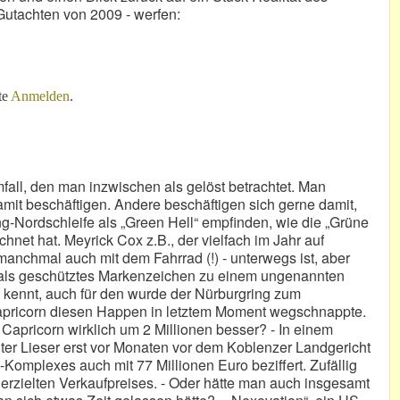
Gutachten von 2009 - werfen:
– noch mal!
te
Anmelden
.
mfall, den man inzwischen als gelöst betrachtet. Man
mit beschäftigen. Andere beschäftigen sich gerne damit,
g-Nordschleife als „Green Hell“ empfinden, wie die „Grüne
hnet hat. Meyrick Cox z.B., der vielfach im Jahr auf
anchmal auch mit dem Fahrrad (!) - unterwegs ist, aber
ll“ als geschütztes Markenzeichen zu einem ungenannten
kennt, auch für den wurde der Nürburgring zum
 Capricorn diesen Happen in letztem Moment wegschnappte.
 Capricorn wirklich um 2 Millionen besser? - In einem
er Lieser erst vor Monaten vor dem Koblenzer Landgericht
g-Komplexes auch mit 77 Millionen Euro beziffert. Zufällig
erzielten Verkaufpreises. - Oder hätte man auch insgesamt