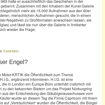
969 hatte er ausschließlich das Geschehen in der
m gebannt. Zusammen mit den Inhabern der Kunst-Galerie
hlegelmilch mehr als 15.000 Aufnahmen aus den 60er
onderen, menschlichen Aufnahmen gesucht, die in einem
eter-Negativen zu Großformaten anwachsen lassen, sie
glas) und lässt sie nun über die Galerie in limitierter
sich wieder die Frage:
Farbe?
te
Anmelden
.
ser Engel?
e Motor-KRTIK die Öffentlichkeit zum Thema
.I.G., ergänzend informieren. H.I.G. ist eine
 die in London ein Europa-Büro unterhält (natürlich mit
h zu den bekannten Bietern um das Projekt Nürburgring
sich aus der Entscheidung des Gläubigerausschusses vom
r Käufer wurde an diesem Tag die Firma Capricorn mit ihrem
 auf „Vertraulichkeit“ wurden die Öffentlichkeit, die Bürger