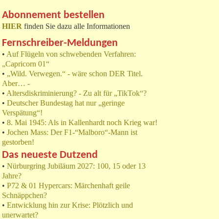
Abonnement bestellen
HIER
finden Sie dazu alle Informationen
Fernschreiber-Meldungen
•
Auf Flügeln von schwebenden Verfahren:
„Capricorn 01“
•
„Wild. Verwegen.“ - wäre schon DER Titel.
Aber… -
•
Altersdiskriminierung? - Zu alt für „TikTok“?
•
Deutscher Bundestag hat nur „geringe
Verspätung“!
•
8. Mai 1945: Als in Kallenhardt noch Krieg war!
•
Jochen Mass: Der F1-“Malboro“-Mann ist
gestorben!
Das neueste Dutzend
•
Nürburgring Jubiläum 2027: 100, 15 oder 13
Jahre?
•
P72 & 01 Hypercars: Märchenhaft geile
Schnäppchen?
•
Entwicklung hin zur Krise: Plötzlich und
unerwartet?