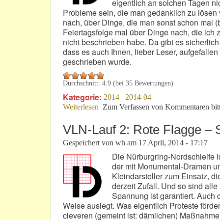
eigentlich an solchen Tagen n
Probleme sein, die man gedanklich zu lösen v
nach, über Dinge, die man sonst schon mal (be
Feiertagsfolge mal über Dinge nach, die ich 
nicht beschrieben habe. Da gibt es sicherlic
dass es auch Ihnen, lieber Leser, aufgefalle
geschrieben wurde.
Durchschnitt:
4.9
(bei
35
Bewertungen)
Kategorie:
2014
2014-04
Weiterlesen
über Ostern 2014: Lieber Leser!
Zum Verfassen von Kommentaren bit
VLN-Lauf 2: Rote Flagge –
Gespeichert von
wh
am
17 April, 2014 - 17:17
Die Nürburgring-Nordschleife i
der mit Monumental-Dramen um
Kleindarsteller zum Einsatz, 
derzeit Zufall. Und so sind all
Spannung ist garantiert. Auch
Weise auslegt. Was eigentlich Proteste förd
cleveren (gemeint ist: dämlichen) Maßnahme 