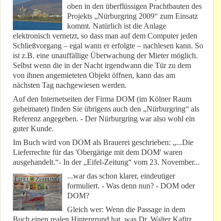
oben in den überflüssigen Prachtbauten des
Projekts „Nürburgring 2009“ zum Einsatz
kommt. Natürlich ist die Anlage
elektronisch vernetzt, so dass man auf dem Computer jeden
Schließvorgang – egal wann er erfolgte – nachlesen kann. So
ist z.B. eine unauffällige Überwachung der Mieter möglich.
Selbst wenn die in der Nacht irgendwann die Tür zu dem
von ihnen angemieteten Objekt öffnen, kann das am
nächsten Tag nachgewiesen werden.
Auf den Internetseiten der Firma DOM (im Kölner Raum
geheimatet) finden Sie übrigens auch den „Nürburgring“ als
Referenz angegeben. - Der Nürburgring war also wohl ein
guter Kunde.
Im Buch wird von DOM als Brauerei geschrieben: „...Die
Lieferrechte für das 'Obergärige mit dem DOM' waren
ausgehandelt.“- In der „Eifel-Zeitung“ vom 23. November...
...war das schon klarer, eindeutiger
formuliert. - Was denn nun? - DOM oder
DOM?
Gleich wer: Wenn die Passage in dem
Buch einen realen Hintergrund hat, was Dr. Walter Kafitz