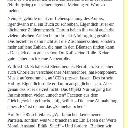
(Nürburgring) mit seiner eigenen Meinung zu Wort zu
melden.
Nein, es gehörte nicht zur Lebensplanung des Autors,
irgendwann mal ein Buch zu schreiben. Eigentlich ist er ein
nüchterner Zahlenmensch. Darum haben ihn wohl auch die
vielen falschen Zahlen beim Projekt Nürburgring gestört.
Das bezieht er dann nicht auf die Zuschauerzahlen, sondern
mehr auf jene Zahlen, die man in den Bilanzen finden kann.
- Da spielt dann auch schon Dr. Kafitz eine Rolle. Keine
gute – aber auch keine Nebenrolle.
Wilfried P.J. Schäfer ist Steuerberater. Beruflich. Er ist aber
auch Chorleiter verschiedener Männerchöre, hat komponiert,
Musik aufgenommen, auf CD's pressen lassen. Das ist sein
Hobby. Eigentlich sollte er darum ausgeglichen sein. Aber
genau das ist er derzeit nicht. Das Objekt Nürburgring hat
ihn mit seinen vielen „unechten“ Facetten aus dem
Gleichgewicht gebracht, aufgewühlt. - Die neue Abmahnung
eines „Ex“ ist da nur das „Sahnehäubchen“.
Auf Seite 85 schreibt er: „Wir brauchen keine neuen
Parteien, sondern was wir brauchen ist: Ein Leben der Werte
Moral, Anstand, Ethik, Sitte!“ - Und fordert: „Bleiben wir