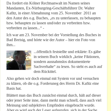
Da fordert ein Kölner Rechtsanwalt im Namen seines
Mandanten, Ex-Nürburgring-Geschäftsführer Dr. Walter
Kafitz, in einer Abmahnung vom 25. November 2011 an
den Autor des o.g. Buches, „es zu unterlassen, zu behaupten
bzw. behaupten zu lassen und/oder zu verbreiten bzw.
verbreiten zu lassen...“ -
Ich war am 23. November bei der Vorstellung des Buches in
Bad Breisig, und hörte wie der Autor – hier ein Foto von
ihm...
...öffentlich feststellte und erklärte: Es gäbe
in seinem Buch wirklich „keine Fiktionen,
sondern ausnahmslos dokumentierte
Sachverhalte“ zu lesen. So steht es auch auf
dem Rücktitel.
Also gehen wir doch einmal mit System vor und versuchen
zu klären, ob die o.g. Forderuneg des Herrn Dr. Kafitz eine
Basis hat.
Blättert man das Buch zunächst einmal durch, hält auf dieser
oder jener Seite inne, dann merkt man schnell, dass auch viel
Meinung und subjektives Empfinden eingebracht wurde.
Aber es wird auch der Leser aufgerufen, sich in der Sache