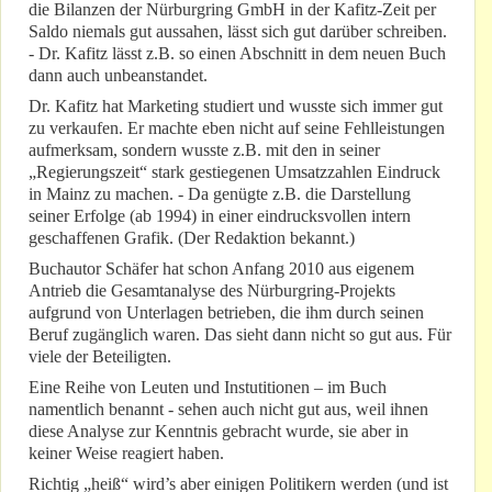
die Bilanzen der Nürburgring GmbH in der Kafitz-Zeit per
Saldo niemals gut aussahen, lässt sich gut darüber schreiben.
- Dr. Kafitz lässt z.B. so einen Abschnitt in dem neuen Buch
dann auch unbeanstandet.
Dr. Kafitz hat Marketing studiert und wusste sich immer gut
zu verkaufen. Er machte eben nicht auf seine Fehlleistungen
aufmerksam, sondern wusste z.B. mit den in seiner
„Regierungszeit“ stark gestiegenen Umsatzzahlen Eindruck
in Mainz zu machen. - Da genügte z.B. die Darstellung
seiner Erfolge (ab 1994) in einer eindrucksvollen intern
geschaffenen Grafik. (Der Redaktion bekannt.)
Buchautor Schäfer hat schon Anfang 2010 aus eigenem
Antrieb die Gesamtanalyse des Nürburgring-Projekts
aufgrund von Unterlagen betrieben, die ihm durch seinen
Beruf zugänglich waren. Das sieht dann nicht so gut aus. Für
viele der Beteiligten.
Eine Reihe von Leuten und Instutitionen – im Buch
namentlich benannt - sehen auch nicht gut aus, weil ihnen
diese Analyse zur Kenntnis gebracht wurde, sie aber in
keiner Weise reagiert haben.
Richtig „heiß“ wird’s aber einigen Politikern werden (und ist