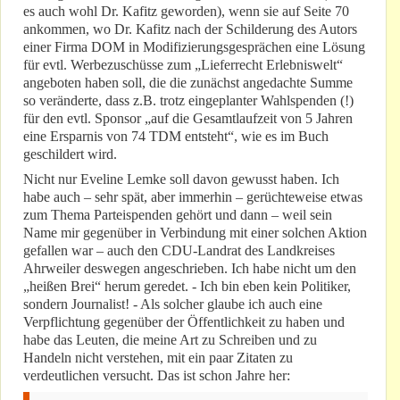
es auch wohl Dr. Kafitz geworden), wenn sie auf Seite 70
ankommen, wo Dr. Kafitz nach der Schilderung des Autors
einer Firma DOM in Modifizierungsgesprächen eine Lösung
für evtl. Werbezuschüsse zum „Lieferrecht Erlebniswelt“
angeboten haben soll, die die zunächst angedachte Summe
so veränderte, dass z.B. trotz eingeplanter Wahlspenden (!)
für den evtl. Sponsor „auf die Gesamtlaufzeit von 5 Jahren
eine Ersparnis von 74 TDM entsteht“, wie es im Buch
geschildert wird.
Nicht nur Eveline Lemke soll davon gewusst haben. Ich
habe auch – sehr spät, aber immerhin – gerüchteweise etwas
zum Thema Parteispenden gehört und dann – weil sein
Name mir gegenüber in Verbindung mit einer solchen Aktion
gefallen war – auch den CDU-Landrat des Landkreises
Ahrweiler deswegen angeschrieben. Ich habe nicht um den
„heißen Brei“ herum geredet. - Ich bin eben kein Politiker,
sondern Journalist! - Als solcher glaube ich auch eine
Verpflichtung gegenüber der Öffentlichkeit zu haben und
habe das Leuten, die meine Art zu Schreiben und zu
Handeln nicht verstehen, mit ein paar Zitaten zu
verdeutlichen versucht. Das ist schon Jahre her: