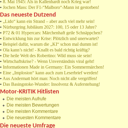
•
8. Mai 1945: Als in Kallenhardt noch Krieg war!
•
Jochen Mass: Der F1-“Malboro“-Mann ist gestorben!
Das neueste Dutzend
•
„Lido“ kann ein Strand – aber auch viel mehr sein!
•
Nürburgring Jubiläum 2027: 100, 15 oder 13 Jahre?
•
P72 & 01 Hypercars: Märchenhaft geile Schnäppchen?
•
Entwicklung hin zur Krise: Plötzlich und unerwartet?
•
Beispiel dafür, warum die „KI“ schon mal dumm ist!
•
Ola kann’s nicht! - Knallt es bald richtig kräftig?
•
Die heile Welt des Robertino: Wild muss sie sein!
•
Wirtschaftskrise? - Wenn Unverständnis viral geht!
•
Informationen Made in Germany: Ein Sommermärchen!
•
Eine „Implosion“ kann auch zum Leserbrief werden!
•
Aus Andermatt hört man: Noch nicht alle vergriffen!
•
Das Basingstoke-Wunder: Insolvenz & Auferstehung!
Motor-KRITIK Hitlisten
Die meisten Aufrufe
Die meisten Bewertungen
Die meisten Kommentare
Die neuesten Kommentare
Die neueste Umfrage