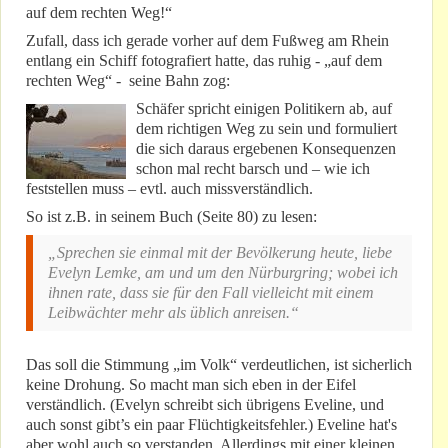
auf dem rechten Weg!“
Zufall, dass ich gerade vorher auf dem Fußweg am Rhein
entlang ein Schiff fotografiert hatte, das ruhig - „auf dem
rechten Weg“ - seine Bahn zog:
Schäfer spricht einigen Politikern ab, auf
dem richtigen Weg zu sein und formuliert
die sich daraus ergebenen Konsequenzen
schon mal recht barsch und – wie ich
feststellen muss – evtl. auch missverständlich.
So ist z.B. in seinem Buch (Seite 80) zu lesen:
„Sprechen sie einmal mit der Bevölkerung heute, liebe
Evelyn Lemke, am und um den Nürburgring; wobei ich
ihnen rate, dass sie für den Fall vielleicht mit einem
Leibwächter mehr als üblich anreisen.“
Das soll die Stimmung „im Volk“ verdeutlichen, ist sicherlich
keine Drohung. So macht man sich eben in der Eifel
verständlich. (Evelyn schreibt sich übrigens Eveline, und
auch sonst gibt’s ein paar Flüchtigkeitsfehler.) Eveline hat's
aber wohl auch so verstanden. Allerdings mit einer kleinen