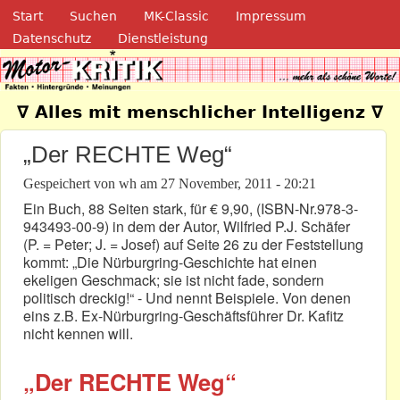
Navigation
Direkt zum Inhalt
Start
Suchen
MK-Classic
Impressum
Datenschutz
Dienstleistung
Motor-Kritik.de
∇ Alles mit menschlicher Intelligenz ∇
„Der RECHTE Weg“
Gespeichert von
wh
am
27 November, 2011 - 20:21
Ein Buch, 88 Seiten stark, für € 9,90, (ISBN-Nr.978-3-
943493-00-9) in dem der Autor, Wilfried P.J. Schäfer
(P. = Peter; J. = Josef) auf Seite 26 zu der Feststellung
kommt: „Die Nürburgring-Geschichte hat einen
ekeligen Geschmack; sie ist nicht fade, sondern
politisch dreckig!“ - Und nennt Beispiele. Von denen
eins z.B. Ex-Nürburgring-Geschäftsführer Dr. Kafitz
nicht kennen will.
„Der RECHTE Weg“