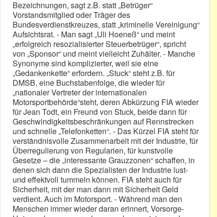
Bezeichnungen, sagt z.B. statt „Betrüger“
Vorstandsmitglied oder Träger des
Bundesverdienstkreuzes, statt „kriminelle Vereinigung“
Aufsichtsrat. - Man sagt „Uli Hoeneß“ und meint
„erfolgreich resozialisierter Steuerbetrüger“, spricht
von „Sponsor“ und meint vielleicht Zuhälter. - Manche
Synonyme sind komplizierter, weil sie eine
„Gedankenkette“ erfordern. „Stuck“ steht z.B. für
DMSB, eine Buchstabenfolge, die wieder für
„nationaler Vertreter der internationalen
Motorsportbehörde“steht, deren Abkürzung FIA wieder
für Jean Todt, ein Freund von Stuck, beide dann für
Geschwindigkeitsbeschränkungen auf Rennstrecken
und schnelle „Telefonketten“. - Das Kürzel FIA steht für
verständnisvolle Zusammenarbeit mit der Industrie, für
Überregulierung von Regularien, für kunstvolle
Gesetze – die „interessante Grauzzonen“ schaffen, in
denen sich dann die Spezialisten der Industrie lust-
und effektvoll tummeln können. FIA steht auch für
Sicherheit, mit der man dann mit Sicherheit Geld
verdient. Auch im Motorsport. - Während man den
Menschen immer wieder daran erinnert, Vorsorge-