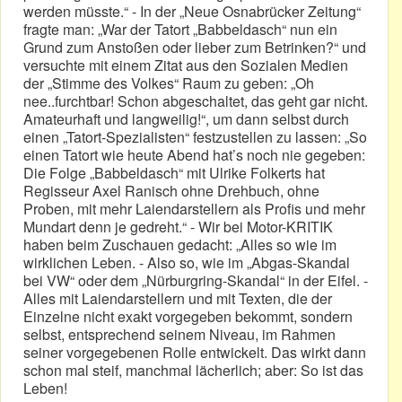
werden müsste.“ - In der „Neue Osnabrücker Zeitung“
fragte man: „War der Tatort „Babbeldasch“ nun ein
Grund zum Anstoßen oder lieber zum Betrinken?“ und
versuchte mit einem Zitat aus den Sozialen Medien
der „Stimme des Volkes“ Raum zu geben: „Oh
nee..furchtbar! Schon abgeschaltet, das geht gar nicht.
Amateurhaft und langweilig!“, um dann selbst durch
einen „Tatort-Spezialisten“ festzustellen zu lassen: „So
einen Tatort wie heute Abend hat’s noch nie gegeben:
Die Folge „Babbeldasch“ mit Ulrike Folkerts hat
Regisseur Axel Ranisch ohne Drehbuch, ohne
Proben, mit mehr Laiendarstellern als Profis und mehr
Mundart denn je gedreht.“ - Wir bei Motor-KRITIK
haben beim Zuschauen gedacht: „Alles so wie im
wirklichen Leben. - Also so, wie im „Abgas-Skandal
bei VW“ oder dem „Nürburgring-Skandal“ in der Eifel. -
Alles mit Laiendarstellern und mit Texten, die der
Einzelne nicht exakt vorgegeben bekommt, sondern
selbst, entsprechend seinem Niveau, im Rahmen
seiner vorgegebenen Rolle entwickelt. Das wirkt dann
schon mal steif, manchmal lächerlich; aber: So ist das
Leben!