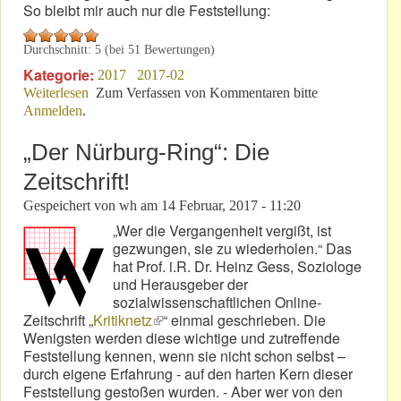
So bleibt mir auch nur die Feststellung:
Durchschnitt:
5
(bei
51
Bewertungen)
Kategorie:
2017
2017-02
Weiterlesen
über Karl, blond, langhaarig, sucht Urteil!
Zum Verfassen von Kommentaren bitte
Anmelden
.
„Der Nürburg-Ring“: Die
Zeitschrift!
Gespeichert von
wh
am
14 Februar, 2017 - 11:20
„Wer die Vergangenheit vergißt, ist
gezwungen, sie zu wiederholen.“ Das
hat Prof. i.R. Dr. Heinz Gess, Soziologe
und Herausgeber der
sozialwissenschaftlichen Online-
Zeitschrift „
Kritiknetz
(link is external)
“ einmal geschrieben. Die
Wenigsten werden diese wichtige und zutreffende
Feststellung kennen, wenn sie nicht schon selbst –
durch eigene Erfahrung - auf den harten Kern dieser
Feststellung gestoßen wurden. - Aber wer von den