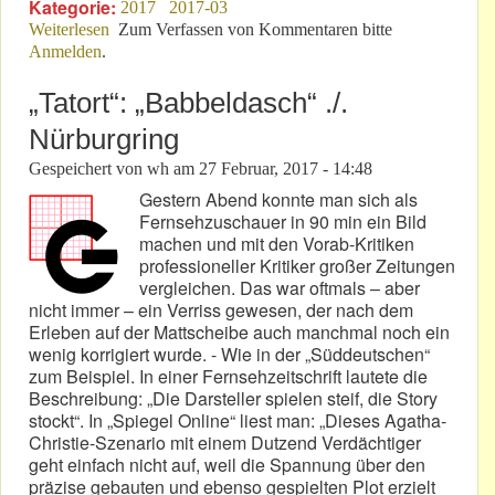
Kategorie:
2017
2017-03
Weiterlesen
über FIA & DMSB reiten „ein totes Pferd“!
Zum Verfassen von Kommentaren bitte
Anmelden
.
„Tatort“: „Babbeldasch“ ./.
Nürburgring
Gespeichert von
wh
am
27 Februar, 2017 - 14:48
Gestern Abend konnte man sich als
Fernsehzuschauer in 90 min ein Bild
machen und mit den Vorab-Kritiken
professioneller Kritiker großer Zeitungen
vergleichen. Das war oftmals – aber
nicht immer – ein Verriss gewesen, der nach dem
Erleben auf der Mattscheibe auch manchmal noch ein
wenig korrigiert wurde. - Wie in der „Süddeutschen“
zum Beispiel. In einer Fernsehzeitschrift lautete die
Beschreibung: „Die Darsteller spielen steif, die Story
stockt“. In „Spiegel Online“ liest man: „Dieses Agatha-
Christie-Szenario mit einem Dutzend Verdächtiger
geht einfach nicht auf, weil die Spannung über den
präzise gebauten und ebenso gespielten Plot erzielt