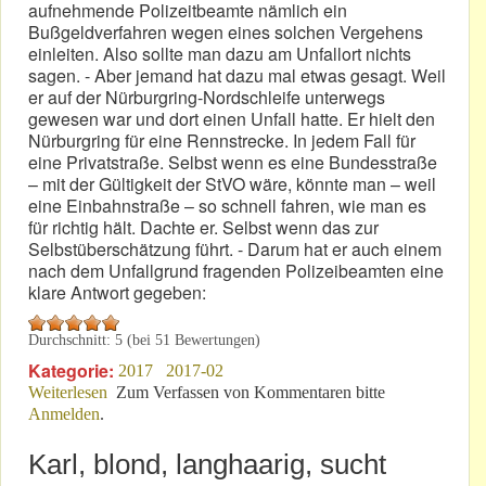
aufnehmende Polizeitbeamte nämlich ein
Bußgeldverfahren wegen eines solchen Vergehens
einleiten. Also sollte man dazu am Unfallort nichts
sagen. - Aber jemand hat dazu mal etwas gesagt. Weil
er auf der Nürburgring-Nordschleife unterwegs
gewesen war und dort einen Unfall hatte. Er hielt den
Nürburgring für eine Rennstrecke. In jedem Fall für
eine Privatstraße. Selbst wenn es eine Bundesstraße
– mit der Gültigkeit der StVO wäre, könnte man – weil
eine Einbahnstraße – so schnell fahren, wie man es
für richtig hält. Dachte er. Selbst wenn das zur
Selbstüberschätzung führt. - Darum hat er auch einem
nach dem Unfallgrund fragenden Polizeibeamten eine
klare Antwort gegeben:
Durchschnitt:
5
(bei
51
Bewertungen)
Kategorie:
2017
2017-02
Weiterlesen
über „Nicht angepasste Geschwindigkeit“!
Zum Verfassen von Kommentaren bitte
Anmelden
.
Karl, blond, langhaarig, sucht