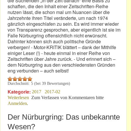
die Suchenden „in der Zeit danach“ eine Basis zu
schaffen, die den Inhalt einer Zeitschriften-Reihe
nutzen lässt, die schon mal um Nuancen über die
Jahrzehnte ihren Titel veränderte, um nach 1974
gänzlich eingeschlafen zu sein. Es wird immer wieder
von Transparenz gesprochen, aber eigentlich ist sie im
Falle Nürburgring offensichtlich nicht erwünscht.
Dahinter können sich auch politische Gründe
verbergen! - Motor-KRITIK blättert – dank der Mithilfe
einiger Leser (!) - heute einmal in einer Reihe von
Zeitschriften über Jahre zurück. - Und erinnert sich –
dem Nürburgring aus den verschiedensten Gründen
eng verbunden – auch selbst!
Durchschnitt:
5
(bei
39
Bewertungen)
Kategorie:
2017
2017-02
Weiterlesen
über „Der Nürburg-Ring“: Die Zeitschrift!
Zum Verfassen von Kommentaren bitte
Anmelden
.
Der Nürburgring: Das unbekannte
Wesen?