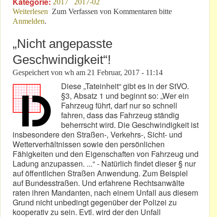
Kategorie:
2017
2017-02
Weiterlesen
über Trackdays: Eine „vertrackte“ Sache!
Zum Verfassen von Kommentaren bitte
Anmelden
.
„Nicht angepasste
Geschwindigkeit“!
Gespeichert von
wh
am
21 Februar, 2017 - 11:14
Diese „Tateinheit“ gibt es in der StVO.
§3, Absatz 1 und beginnt so: „Wer ein
Fahrzeug führt, darf nur so schnell
fahren, dass das Fahrzeug ständig
beherrscht wird. Die Geschwindigkeit ist
insbesondere den Straßen-, Verkehrs-, Sicht- und
Wetterverhältnissen sowie den persönlichen
Fähigkeiten und den Eigenschaften von Fahrzeug und
Ladung anzupassen. ...“ - Natürlich findet dieser § nur
auf öffentlichen Straßen Anwendung. Zum Beispiel
auf Bundesstraßen. Und erfahrene Rechtsanwälte
raten ihren Mandanten, nach einem Unfall aus diesem
Grund nicht unbedingt gegenüber der Polizei zu
kooperativ zu sein. Evtl. wird der den Unfall