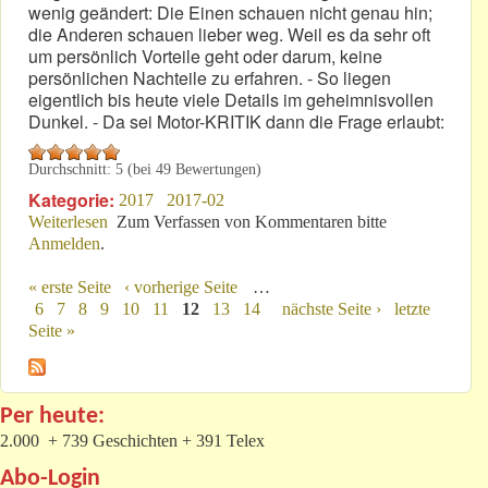
wenig geändert: Die Einen schauen nicht genau hin;
die Anderen schauen lieber weg. Weil es da sehr oft
um persönlich Vorteile geht oder darum, keine
persönlichen Nachteile zu erfahren. - So liegen
eigentlich bis heute viele Details im geheimnisvollen
Dunkel. - Da sei Motor-KRITIK dann die Frage erlaubt:
Durchschnitt:
5
(bei
49
Bewertungen)
Kategorie:
2017
2017-02
Weiterlesen
über Der Nürburgring: Das unbekannte Wesen?
Zum Verfassen von Kommentaren bitte
Anmelden
.
« erste Seite
‹ vorherige Seite
…
Seiten
6
7
8
9
10
11
12
13
14
nächste Seite ›
letzte
Seite »
Per heute:
2.000 + 739 Geschichten + 391 Telex
Abo-Login