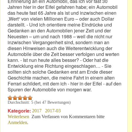
Erinnerung an ein Automobil, das ich vor fast 30
Jahren hier in der Eifel gefahren habe; ein Automobil
das heute fast 65 Jahre als ist und inzwischen einen
„Wert“ von vielen Millionen Euro – oder auch Dollar
darstellt. - Und ich orientiere meine Eindrücke und
Gedanken an den Automobilen jener Zeit und der
Neuesten – um und nach 1988 – weil die nicht nur
inzwischen Vergangenheit sind, sondern man an
diesen Hinweisen auch die Weiterentwicklung der
Automobile über die Zeit besser verfolgen und werten
kann. - Ist nun heute alles besser? - Oder hat die
Entwicklung eine Richtung eingeschlagen… - Sie
sollten sich solche Gedanken erst am Ende dieser
Geschichte machen, die meine Fahrt in einem alten
Ferrari schildert, mit dem ich - hier in der Eifel - auf den
Spuren der Automobile von morgen war.
Durchschnitt:
5
(bei
47
Bewertungen)
Kategorie:
2017
2017-03
Weiterlesen
über MM 166: Ein „Gedankenbericht“ aus 1988!
Zum Verfassen von Kommentaren bitte
Anmelden
.