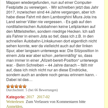
Mappen wiedergefunden, nun auf einer Computer-
Festplatte zu verewigen. - Wir schreiben jetzt das Jahr
2017, inzwischen sind 44 Jahre vergangen, aber ich
habe diese Fahrt mit dem Lamborghini Miura Jota ins
Land seiner Väter nie vergessen. - Es gab auf den
norditalienischen Autobahnen keine Leitplanken auf
den Mittelstreifen, sondern niedrige Hecken. Ich saß
als Fahrer in einem Jota so tief, dass ich z.B. in den
schnellen Autobahn-Linkskurven dort eigentlich nicht
sehen konnte, wer da vielleicht auch auf der linken
Spur, aber langsam unterwegs war. Die Sitzposition in
einem Jota war aber schon „serienmäßig“ so, dass
man immer in einer „Allzeit-bereit-Position“ unterwegs
war. - Beim Schreiben – 44 Jahre danach – fällt mir
auf, dass ich mich nicht nur an diese Eindrücke,
sondern auch an andere noch genau erinnern kann. -
Dabei ist das…
Durchschnitt:
5
(bei
66
Bewertungen)
Kategorie:
2017
2017-02
Weiterlesen
über „Verdamp lang her“
Zum Verfassen von Kommentaren bitte
Anmelden
.