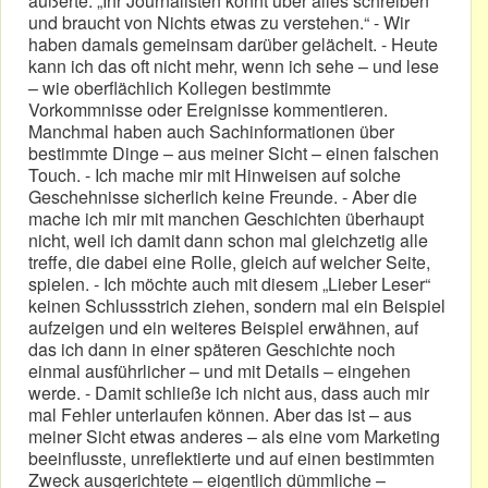
äußerte: „Ihr Journalisten könnt über alles schreiben
und braucht von Nichts etwas zu verstehen.“ - Wir
haben damals gemeinsam darüber gelächelt. - Heute
kann ich das oft nicht mehr, wenn ich sehe – und lese
– wie oberflächlich Kollegen bestimmte
Vorkommnisse oder Ereignisse kommentieren.
Manchmal haben auch Sachinformationen über
bestimmte Dinge – aus meiner Sicht – einen falschen
Touch. - Ich mache mir mit Hinweisen auf solche
Geschehnisse sicherlich keine Freunde. - Aber die
mache ich mir mit manchen Geschichten überhaupt
nicht, weil ich damit dann schon mal gleichzetig alle
treffe, die dabei eine Rolle, gleich auf welcher Seite,
spielen. - Ich möchte auch mit diesem „Lieber Leser“
keinen Schlussstrich ziehen, sondern mal ein Beispiel
aufzeigen und ein weiteres Beispiel erwähnen, auf
das ich dann in einer späteren Geschichte noch
einmal ausführlicher – und mit Details – eingehen
werde. - Damit schließe ich nicht aus, dass auch mir
mal Fehler unterlaufen können. Aber das ist – aus
meiner Sicht etwas anderes – als eine vom Marketing
beeinflusste, unreflektierte und auf einen bestimmten
Zweck ausgerichtete – eigentlich dümmliche –