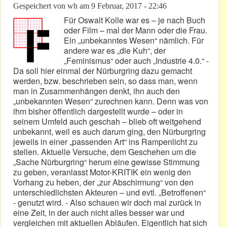
Gespeichert von
wh
am
9 Februar, 2017 - 22:46
Für Oswalt Kolle war es – je nach Buch
oder Film – mal der Mann oder die Frau.
Ein „unbekanntes Wesen“ nämlich. Für
andere war es „die Kuh“, der
„Feminismus“ oder auch „Industrie 4.0.“ -
Da soll hier einmal der Nürburgring dazu gemacht
werden, bzw. beschrieben sein, so dass man, wenn
man in Zusammenhängen denkt, ihn auch den
„unbekannten Wesen“ zurechnen kann. Denn was von
ihm bisher öffentlich dargestellt wurde – oder in
seinem Umfeld auch geschah – blieb oft weitgehend
unbekannt, weil es auch darum ging, den Nürburgring
jeweils in einer „passenden Art“ ins Rampenlicht zu
stellen. Aktuelle Versuche, dem Geschehen um die
„Sache Nürburgring“ herum eine gewisse Stimmung
zu geben, veranlasst Motor-KRITIK ein wenig den
Vorhang zu heben, der „zur Abschirmung“ von den
unterschiedlichsten Akteuren – und evtl. „Betroffenen“
- genutzt wird. - Also schauen wir doch mal zurück in
eine Zeit, in der auch nicht alles besser war und
vergleichen mit aktuellen Abläufen. Eigentlich hat sich