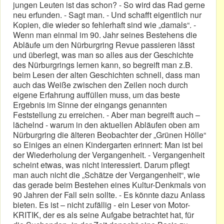
jungen Leuten ist das schon? - So wird das Rad gerne
neu erfunden. - Sagt man. - Und schafft eigentlich nur
Kopien, die wieder so fehlerhaft sind wie „damals“. -
Wenn man einmal im 90. Jahr seines Bestehens die
Abläufe um den Nürburgring Revue passieren lässt
und überlegt, was man so alles aus der Geschichte
des Nürburgrings lernen kann, so begreift man z.B.
beim Lesen der alten Geschichten schnell, dass man
auch das Weiße zwischen den Zeilen noch durch
eigene Erfahrung auffüllen muss, um das beste
Ergebnis im Sinne der eingangs genannten
Feststellung zu erreichen. - Aber man begreift auch –
lächelnd - warum in den aktuellen Abläufen oben am
Nürburgring die älteren Beobachter der „Grünen Hölle“
so Einiges an einen Kindergarten erinnert: Man ist bei
der Wiederholung der Vergangenheit. - Vergangenheit
scheint etwas, was nicht interessiert. Darum pflegt
man auch nicht die „Schätze der Vergangenheit“, wie
das gerade beim Bestehen eines Kultur-Denkmals von
90 Jahren der Fall sein sollte. - Es könnte dazu Anlass
bieten. Es ist – nicht zufällig - ein Leser von Motor-
KRITIK, der es als seine Aufgabe betrachtet hat, für