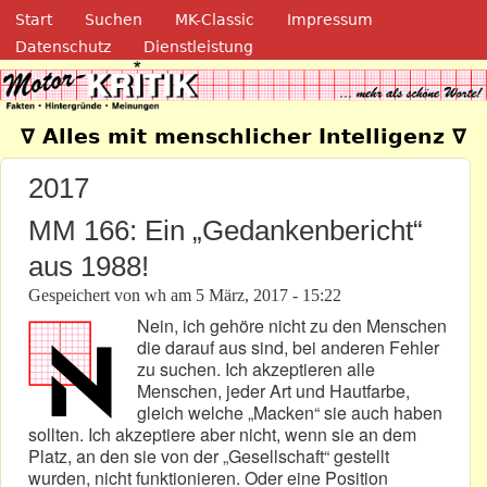
Navigation
Direkt zum Inhalt
Start
Suchen
MK-Classic
Impressum
Datenschutz
Dienstleistung
Motor-Kritik.de
∇ Alles mit menschlicher Intelligenz ∇
2017
MM 166: Ein „Gedankenbericht“
aus 1988!
Gespeichert von
wh
am
5 März, 2017 - 15:22
Nein, ich gehöre nicht zu den Menschen
die darauf aus sind, bei anderen Fehler
zu suchen. Ich akzeptieren alle
Menschen, jeder Art und Hautfarbe,
gleich welche „Macken“ sie auch haben
sollten. Ich akzeptiere aber nicht, wenn sie an dem
Platz, an den sie von der „Gesellschaft“ gestellt
wurden, nicht funktionieren. Oder eine Position