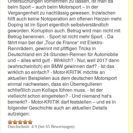
Untersuchungen vornehmen zu lassen, ist man da
beim Sport – auch beim Motorsport – in der
Vergangenheit zu nachlässig gewesen. Inzwischen
hilft auch keine Notoperation am offenen Herzen mehr.
Doping ist im Sport eigentlich selbstverständlich
geworden. Korruption auch. Betrug wird man nicht mit
Betrug benennen. - Sport ist nicht mehr Sport. - Da
fährt man bei der „Tour de France“ mit Elektro-
Rennrädern, gewinnt mit pfiffigen Tricks in
Deutschland ein 24-Stunden-Rennen für Automobile
und – alles wird gut! - Wirklich? - Nur, weil 2017 dann
(wahrscheinlich) ein BMW gewinnen darf? - Ist das
wirklich so einfach? - Motor-KRITIK möchte an
aktuellen Beispielen aus dem deutschen Motorsport
einmal nachweisen, dass ein Überregulieren
schließlich zum Kollaps führen muss. - Ist der
vielleicht schon eingetreten? - Und niemand hat‘s
bemerkt? - Motor-KRITIK darf feststellen – und es in
folgender Geschichte auch an aktuellen Details
aufzeigen:
Durchschnitt:
4.9
(bei
65
Bewertungen)