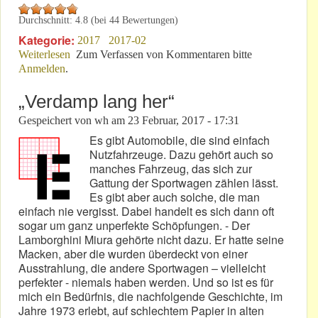
Durchschnitt:
4.8
(bei
44
Bewertungen)
Kategorie:
2017
2017-02
Weiterlesen
über „Tatort“: „Babbeldasch“ ./. Nürburgring
Zum Verfassen von Kommentaren bitte
Anmelden
.
„Verdamp lang her“
Gespeichert von
wh
am
23 Februar, 2017 - 17:31
Es gibt Automobile, die sind einfach
Nutzfahrzeuge. Dazu gehört auch so
manches Fahrzeug, das sich zur
Gattung der Sportwagen zählen lässt.
Es gibt aber auch solche, die man
einfach nie vergisst. Dabei handelt es sich dann oft
sogar um ganz unperfekte Schöpfungen. - Der
Lamborghini Miura gehörte nicht dazu. Er hatte seine
Macken, aber die wurden überdeckt von einer
Ausstrahlung, die andere Sportwagen – vielleicht
perfekter - niemals haben werden. Und so ist es für
mich ein Bedürfnis, die nachfolgende Geschichte, im
Jahre 1973 erlebt, auf schlechtem Papier in alten