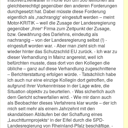
gleichberechtigt gegenüber den anderen Forderungen
durchgesetzt hat. Dabei müsste diese Forderung
eigentlich als „nachrangig“ eingestuft werden – meint
Motor-KRITIK – weil die Zusage der Landesregierung
gegenüber „ihrer“ Firma zum Zeitpunkt der Zusage,
bzw. Gewährung des Darlehns, eindeutig als
nachrangig – von der Landesregierung selbst (!) -
eingestuft worden war. - Aber man zieht sich mal
wieder hinter das Schutzschild EU zurück. - Ich war zu
dieser Verhandlung in Mainz angereist, weil ich
befürchten musste, dass dort von den Kollegen die
übliche – ganz auf diese Verhandlung zugeschnittene
– Berichterstattung erfolgen würde. - Tatsächlich habe
ich auch nur eine einzige Kollegin dort getroffen, die
aufgrund ihrer Vorkenntnisse in der Lage wäre, die
Situation objektiv zu beurteilen. - Was sicherlich auch
dem Gericht schwerfallen wird. - Wie mir dann auch
als Beobachter dieses Verfahrens klar wurde – der ich
mich seit mehr als einem Jahrzehnt mit den
skandalösen Abläufen bei der Schaffung eines
„Leuchtturmprojekts“ in der Eifel durch die SPD-
Landesregierung von Rheinland-Pfalz beschäftige. -