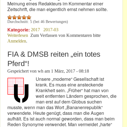
Meinung eines Redakteurs im Kommentar einer
Zeitschrift, die man eigentlich ernst nehmen sollte.
Durchschnitt:
5
(bei
46
Bewertungen)
Kategorie:
2017
2017-03
Weiterlesen
über 3. März 2017: Lieber Leser!
Zum Verfassen von Kommentaren bitte
Anmelden
.
FIA & DMSB reiten „ein totes
Pferd“!
Gespeichert von
wh
am
1 März, 2017 - 08:18
Unsere „moderne“ Gesellschaft ist
krank. Es muss eine ansteckende
Krankheit sein. „Früher“ hat man von
weit entfernten Ländern gesprochen, die
man erst auf dem Globus suchen
musste, wenn man das Wort „Bananenrepublik“
verwendete. Heute genügt, dass man die Augen
aufhält. Es ist auch normal geworden, dass man beim
Reden Synonyme verwendet. Man vermeidet „harte“