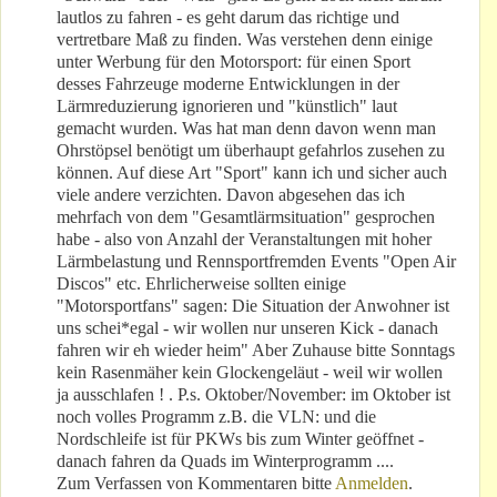
lautlos zu fahren - es geht darum das richtige und
vertretbare Maß zu finden. Was verstehen denn einige
unter Werbung für den Motorsport: für einen Sport
desses Fahrzeuge moderne Entwicklungen in der
Lärmreduzierung ignorieren und "künstlich" laut
gemacht wurden. Was hat man denn davon wenn man
Ohrstöpsel benötigt um überhaupt gefahrlos zusehen zu
können. Auf diese Art "Sport" kann ich und sicher auch
viele andere verzichten. Davon abgesehen das ich
mehrfach von dem "Gesamtlärmsituation" gesprochen
habe - also von Anzahl der Veranstaltungen mit hoher
Lärmbelastung und Rennsportfremden Events "Open Air
Discos" etc. Ehrlicherweise sollten einige
"Motorsportfans" sagen: Die Situation der Anwohner ist
uns schei*egal - wir wollen nur unseren Kick - danach
fahren wir eh wieder heim" Aber Zuhause bitte Sonntags
kein Rasenmäher kein Glockengeläut - weil wir wollen
ja ausschlafen ! . P.s. Oktober/November: im Oktober ist
noch volles Programm z.B. die VLN: und die
Nordschleife ist für PKWs bis zum Winter geöffnet -
danach fahren da Quads im Winterprogramm ....
Zum Verfassen von Kommentaren bitte
Anmelden
.