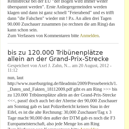
Rennstrecke bei der EU "der Bogen wird immer weiter
überspannt werden". Erste Anliegergemeinden werden
klagen und dann ist ganz schnell "Feierabend" und es trifft
dann "die Falschen" wieder mit ! P.s. An allen drei Tagen
90.000 Zuschauer zusammen (so rechnen die am Ring) das
kann schon sein.
Zum Verfassen von Kommentaren bitte
Anmelden
.
bis zu 120.000 Tribünenplätze
allein an der Grand-Prix-Strecke
Gespeichert von
Axel J. Zahn, N...
am
20 August, 2012 -
11:12
nun, laut
http://www.nuerburgring.de/fileadmin/2009/Pressebereich/1.
_Daten_und_Fakten_18112009.pdf gibt es am Ring >>> bis
zu 120.000 Tribünenplätze allein an der Grand-Prix-Strecke
<<<, passt! doch auch bei der Abreise der 90,000 Zuschauer
am Sonntag gab es laut Polizeibericht keinen Stau in der
Eifel, es ist die alte Rechnung: 30,000 Zuschauer/Tag x 3
Tage macht 90,000 den außer der DTM gab es noch die F3
Europameisterschaft, also jede Menge los am Ring