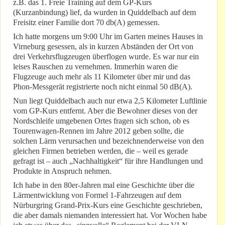
z.B. das 1. Freie Training auf dem GP-Kurs
(Kurzanbindung) lief, da wurden in Quiddelbach auf dem
Freisitz einer Familie dort 70 db(A) gemessen.
Ich hatte morgens um 9:00 Uhr im Garten meines Hauses in
Virneburg gesessen, als in kurzen Abständen der Ort von
drei Verkehrsflugzeugen überflogen wurde. Es war nur ein
leises Rauschen zu vernehmen. Immerhin waren die
Flugzeuge auch mehr als 11 Kilometer über mir und das
Phon-Messgerät registrierte noch nicht einmal 50 dB(A).
Nun liegt Quiddelbach auch nur etwa 2,5 Kilometer Luftlinie
vom GP-Kurs entfernt. Aber die Bewohner dieses von der
Nordschleife umgebenen Ortes fragen sich schon, ob es
Tourenwagen-Rennen im Jahre 2012 geben sollte, die
solchen Lärm verursachen und bezeichnenderweise von den
gleichen Firmen betrieben werden, die – weil es gerade
gefragt ist – auch „Nachhaltigkeit“ für ihre Handlungen und
Produkte in Anspruch nehmen.
Ich habe in den 80er-Jahren mal eine Geschichte über die
Lärmentwicklung von Formel 1-Fahrzeugen auf dem
Nürburgring Grand-Prix-Kurs eine Geschichte geschrieben,
die aber damals niemanden interessiert hat. Vor Wochen habe