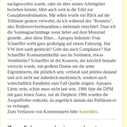
nachgeworfen wurde, oder sie über seinen Arbeitgeber
beziehen könnte, fährt auch weit in die Eifel zur
Ganzjahresdestination. Mir selbst wurde ein Blick auf die
Tribünne gestern verwehrt, da ich während des "Rennens",
also Reifenwechselmarathon,s mehrmals einschlief. Dass ich
die Sonntagnachmittage sonst lieber auf dem Motorrad
genieße...aber diese Hitze... Apropos Industrie: Frau
Schaeffler wirbt ganz großzügig auf einem Fahrzeug. Hat
VW dort sanft gedrückt? Geht das nach Compliance? Hat
Schaeffler Komsumartikelfür uns im Sortiment, etwas
Ventiltriebe? Schaeffler ist der Konzern, der kürzlich beinahe
verzockt wurde, mit großem Drama um die arme
Eigentümerin, die plötzlich arm, verheult und pelzlos dastand
und sich nicht nur ästhetisch-medizinisch, sondern auch
wirtschaftlich Parallelen zum Fall Quelle zeigten. Apropos
Lärm: nein, schön muss nicht laut sein. 1986 fuhr die DPM
mit ganz leisen Autos, nur ab Diepholz 1986 wurden die
Auspuffrohre entkorkt, da angeblich damals das Publikum es
so verlangte.
Zum Verfassen von Kommentaren bitte
Anmelden
.