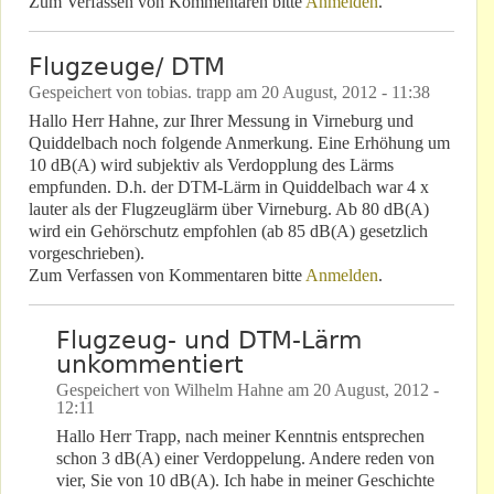
Zum Verfassen von Kommentaren bitte
Anmelden
.
Flugzeuge/ DTM
Gespeichert von
tobias. trapp
am
20 August, 2012 - 11:38
Hallo Herr Hahne, zur Ihrer Messung in Virneburg und
Quiddelbach noch folgende Anmerkung. Eine Erhöhung um
10 dB(A) wird subjektiv als Verdopplung des Lärms
empfunden. D.h. der DTM-Lärm in Quiddelbach war 4 x
lauter als der Flugzeuglärm über Virneburg. Ab 80 dB(A)
wird ein Gehörschutz empfohlen (ab 85 dB(A) gesetzlich
vorgeschrieben).
Zum Verfassen von Kommentaren bitte
Anmelden
.
Flugzeug- und DTM-Lärm
unkommentiert
Gespeichert von
Wilhelm Hahne
am
20 August, 2012 -
12:11
Hallo Herr Trapp, nach meiner Kenntnis entsprechen
schon 3 dB(A) einer Verdoppelung. Andere reden von
vier, Sie von 10 dB(A). Ich habe in meiner Geschichte