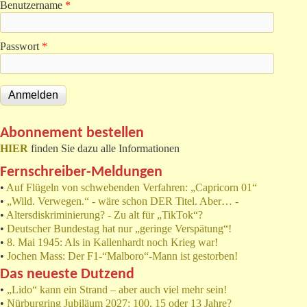
Benutzername
*
Passwort
*
Abonnement bestellen
HIER
finden Sie dazu alle Informationen
Fernschreiber-Meldungen
•
Auf Flügeln von schwebenden Verfahren: „Capricorn 01“
•
„Wild. Verwegen.“ - wäre schon DER Titel. Aber… -
•
Altersdiskriminierung? - Zu alt für „TikTok“?
•
Deutscher Bundestag hat nur „geringe Verspätung“!
•
8. Mai 1945: Als in Kallenhardt noch Krieg war!
•
Jochen Mass: Der F1-“Malboro“-Mann ist gestorben!
Das neueste Dutzend
•
„Lido“ kann ein Strand – aber auch viel mehr sein!
•
Nürburgring Jubiläum 2027: 100, 15 oder 13 Jahre?