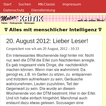
Navigation
Direkt zum Inhalt
Start
Suchen
MK-Classic
Impressum
Datenschutz
Dienstleistung
Motor-Kritik.de
∇ Alles mit menschlicher Intelligenz ∇
20. August 2012: Lieber Leser!
Gespeichert von
wh
am
20 August, 2012 - 10:33
Ein interessantes Wochenende liegt hinter mir. Nicht
nur, weil die DTM die Eifel zum Nachdenken anregte.
Es gab insgesamt viele Dinge, die nachdenklich
machen können. Wenn man sie wahrnimmt. Da
genügt es, z.B. im Garten zu sitzen, zu entspannen
und trotzdem aufmerksam zu sein, Geräusche
wahrzunehmen, Leuten zuzuhören, Teil der
Gegenwart zu sein. Die wurde an diesem
Wochenende von der DTM bestimmt. Hier in der Eifel.
Und ich habe einfach hingehört. Manchmal auch
erstaunt dazu etwas gelesen. Sozusagen eine