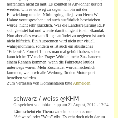
hoffentlich nicht zu laut! Es könnten ja Anwohner gestört
werden. Um es vorweg zu sagen, ich bin mit der
Entwicklung um den Nürburgring, die ja von Herrn W.
Hahne vorausgesehen und auch ausführlich beschrieben
wurde, nicht sehr glücklich. Was die Landesregierung RLP
sich geleistet hat und wie sie damit umgeht ist ein Skandal.
Nun aber alles was am Ring stattfindet zu negieren ist auch
nicht hilfreich. Ein Autorennen wird nicht nur visuell
wahrgenommen, sondern es ist auch ein akustisches
"Erlebnis". Formel 1 muss man mal gehört haben; sehen
kann ich im TV mehr. Frage: Würden mehr Zuschauer zu
einem Rennen kommen, wenn die Fahrzeuge lautlos
unterwegs wären. Mehr Zuschauer würden sicherlich
kommen, wenn wir alle Werbung für den Motorsport
betreiben würden....
Zum Verfassen von Kommentaren bitte
Anmelden
.
schwarz / weiss @KHM
Gespeichert von
tobias trapp
am
21 August, 2012 - 13:24
Lärm scheint ein Thema zu sein bei dem es nur
"Schwarz" oder "Weis" gibt. Es geht doch nicht darum