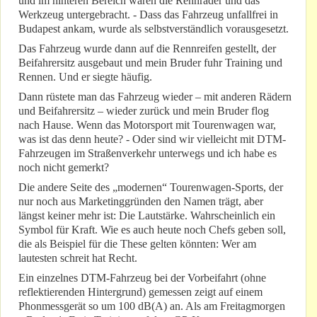
und im hinteren Bereich waren die Rennräder und das
Werkzeug untergebracht. - Dass das Fahrzeug unfallfrei in
Budapest ankam, wurde als selbstverständlich vorausgesetzt.
Das Fahrzeug wurde dann auf die Rennreifen gestellt, der
Beifahrersitz ausgebaut und mein Bruder fuhr Training und
Rennen. Und er siegte häufig.
Dann rüstete man das Fahrzeug wieder – mit anderen Rädern
und Beifahrersitz – wieder zurück und mein Bruder flog
nach Hause. Wenn das Motorsport mit Tourenwagen war,
was ist das denn heute? - Oder sind wir vielleicht mit DTM-
Fahrzeugen im Straßenverkehr unterwegs und ich habe es
noch nicht gemerkt?
Die andere Seite des „modernen“ Tourenwagen-Sports, der
nur noch aus Marketinggründen den Namen trägt, aber
längst keiner mehr ist: Die Lautstärke. Wahrscheinlich ein
Symbol für Kraft. Wie es auch heute noch Chefs geben soll,
die als Beispiel für die These gelten könnten: Wer am
lautesten schreit hat Recht.
Ein einzelnes DTM-Fahrzeug bei der Vorbeifahrt (ohne
reflektierenden Hintergrund) gemessen zeigt auf einem
Phonmessgerät so um 100 dB(A) an. Als am Freitagmorgen