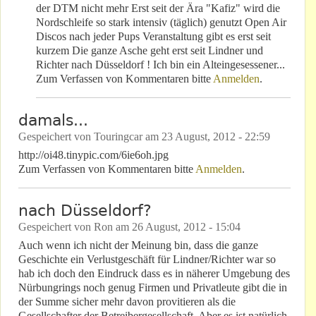
der DTM nicht mehr Erst seit der Ära "Kafiz" wird die
Nordschleife so stark intensiv (täglich) genutzt Open Air
Discos nach jeder Pups Veranstaltung gibt es erst seit
kurzem Die ganze Asche geht erst seit Lindner und
Richter nach Düsseldorf ! Ich bin ein Alteingesessener...
Zum Verfassen von Kommentaren bitte
Anmelden
.
damals...
Gespeichert von
Touringcar
am
23 August, 2012 - 22:59
http://oi48.tinypic.com/6ie6oh.jpg
Zum Verfassen von Kommentaren bitte
Anmelden
.
nach Düsseldorf?
Gespeichert von
Ron
am
26 August, 2012 - 15:04
Auch wenn ich nicht der Meinung bin, dass die ganze
Geschichte ein Verlustgeschäft für Lindner/Richter war so
hab ich doch den Eindruck dass es in näherer Umgebung des
Nürbungrings noch genug Firmen und Privatleute gibt die in
der Summe sicher mehr davon provitieren als die
Gesellschafter der Betreibergesellschaft. Aber es ist natürlich