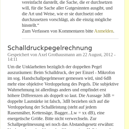
vereinfacht darstellt, die Sache, die er durchsetzen
will, für die Sache aller Gutgesinnten ausgibt, und
die Art und Weise, wie er sie durchsetzt oder
durchzusetzen vorschlägt, als die einzig mögliche
hinstellt.“
Zum Verfassen von Kommentaren bitte
Anmelden
.
Schalldruckpegelrechnung
Gespeichert von
Axel Grothausmann
am
22 August, 2012 -
14:11
Um die Unklarheiten bezüglich der doppelten Pegel
auszuräumen: Beim Schalldruck, der per Einzel - Mikrofon
im sog. Handschallpegelmesser gemessen wird, sind 6dB
mehr eine objektive Verdoppelung des Pegels. Die subjektive
Wahrnehmung ist allerdings anders und empfindet erst
höhere Differenzen als doppelt so laut. Die Aussage 3dB =
doppelte Lautstärke ist falsch, 3dB beziehen sich auf die
Verdoppelung der Schallleistung (steht auf jedem
Rasenmäher, Kettensäge, Bagger...Lw = xx dB), eine
energetische Größe. Bitte nicht verwechseln. Zur
Schallpegelmessung sei noch das Abstandsgesetz erwähnt: