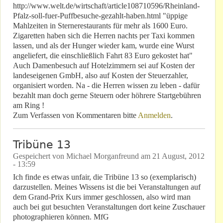
http://www.welt.de/wirtschaft/article108710596/Rheinland-
Pfalz-soll-fuer-Puffbesuche-gezahlt-haben.html "üppige
Mahlzeiten in Sternerestaurants für mehr als 1600 Euro.
Zigaretten haben sich die Herren nachts per Taxi kommen
lassen, und als der Hunger wieder kam, wurde eine Wurst
angeliefert, die einschließlich Fahrt 83 Euro gekostet hat"
Auch Damenbesuch auf Hotelzimmern sei auf Kosten der
landeseigenen GmbH, also auf Kosten der Steuerzahler,
organisiert worden. Na - die Herren wissen zu leben - dafür
bezahlt man doch gerne Steuern oder höhrere Startgebühren
am Ring !
Zum Verfassen von Kommentaren bitte
Anmelden
.
Tribüne 13
Gespeichert von
Michael Morganfreund
am
21 August, 2012
- 13:59
Ich finde es etwas unfair, die Tribüne 13 so (exemplarisch)
darzustellen. Meines Wissens ist die bei Veranstaltungen auf
dem Grand-Prix Kurs immer geschlossen, also wird man
auch bei gut besuchten Veranstaltungen dort keine Zuschauer
photographieren können. MfG