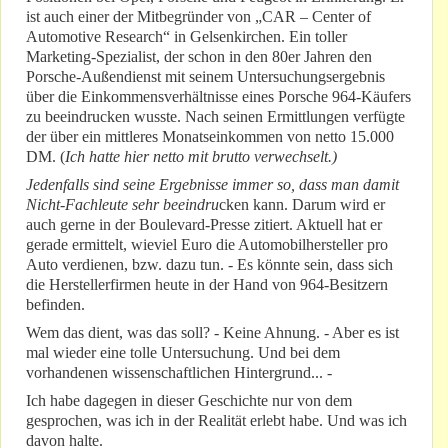
ist auch einer der Mitbegründer von „CAR – Center of
Automotive Research“ in Gelsenkirchen. Ein toller
Marketing-Spezialist, der schon in den 80er Jahren den
Porsche-Außendienst mit seinem Untersuchungsergebnis
über die Einkommensverhältnisse eines Porsche 964-Käufers
zu beeindrucken wusste. Nach seinen Ermittlungen verfügte
der über ein mittleres Monatseinkommen von netto 15.000
DM. (
Ich hatte hier netto mit brutto verwechselt.)
Jedenfalls sind seine Ergebnisse immer so, dass man damit
Nicht-Fachleute sehr
beeindru
cken kann. Darum wird er
auch gerne in der Boulevard-Presse zitiert. Aktuell hat er
gerade ermittelt, wieviel Euro die Automobilhersteller pro
Auto verdienen, bzw. dazu tun. - Es könnte sein, dass sich
die Herstellerfirmen heute in der Hand von 964-Besitzern
befinden.
Wem das dient, was das soll? - Keine Ahnung. - Aber es ist
mal wieder eine tolle Untersuchung. Und bei dem
vorhandenen wissenschaftlichen Hintergrund... -
Ich habe dagegen in dieser Geschichte nur von dem
gesprochen, was ich in der Realität erlebt habe. Und was ich
davon halte.