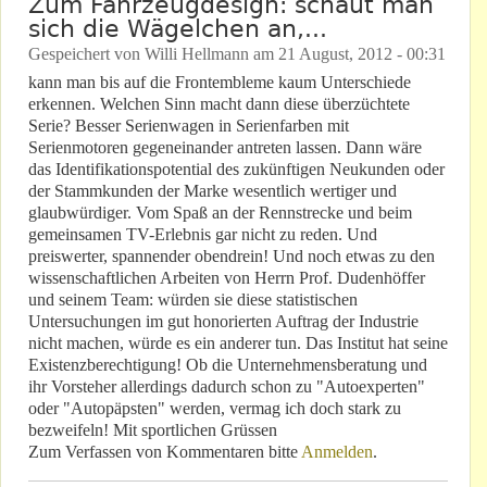
Zum Fahrzeugdesign: schaut man
sich die Wägelchen an,...
Gespeichert von
Willi Hellmann
am
21 August, 2012 - 00:31
kann man bis auf die Frontembleme kaum Unterschiede
erkennen. Welchen Sinn macht dann diese überzüchtete
Serie? Besser Serienwagen in Serienfarben mit
Serienmotoren gegeneinander antreten lassen. Dann wäre
das Identifikationspotential des zukünftigen Neukunden oder
der Stammkunden der Marke wesentlich wertiger und
glaubwürdiger. Vom Spaß an der Rennstrecke und beim
gemeinsamen TV-Erlebnis gar nicht zu reden. Und
preiswerter, spannender obendrein! Und noch etwas zu den
wissenschaftlichen Arbeiten von Herrn Prof. Dudenhöffer
und seinem Team: würden sie diese statistischen
Untersuchungen im gut honorierten Auftrag der Industrie
nicht machen, würde es ein anderer tun. Das Institut hat seine
Existenzberechtigung! Ob die Unternehmensberatung und
ihr Vorsteher allerdings dadurch schon zu "Autoexperten"
oder "Autopäpsten" werden, vermag ich doch stark zu
bezweifeln! Mit sportlichen Grüssen
Zum Verfassen von Kommentaren bitte
Anmelden
.