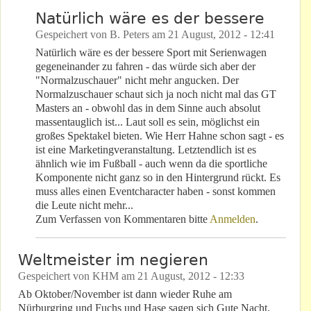
Natürlich wäre es der bessere
Gespeichert von
B. Peters
am
21 August, 2012 - 12:41
Natürlich wäre es der bessere Sport mit Serienwagen
gegeneinander zu fahren - das würde sich aber der
"Normalzuschauer" nicht mehr angucken. Der
Normalzuschauer schaut sich ja noch nicht mal das GT
Masters an - obwohl das in dem Sinne auch absolut
massentauglich ist... Laut soll es sein, möglichst ein
großes Spektakel bieten. Wie Herr Hahne schon sagt - es
ist eine Marketingveranstaltung. Letztendlich ist es
ähnlich wie im Fußball - auch wenn da die sportliche
Komponente nicht ganz so in den Hintergrund rückt. Es
muss alles einen Eventcharacter haben - sonst kommen
die Leute nicht mehr...
Zum Verfassen von Kommentaren bitte
Anmelden
.
Weltmeister im negieren
Gespeichert von
KHM
am
21 August, 2012 - 12:33
Ab Oktober/November ist dann wieder Ruhe am
Nürburgring und Fuchs und Hase sagen sich Gute Nacht,