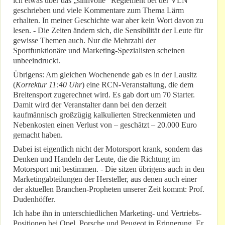
ich etwas über das „sinnvolle“ Reglement bei der VLN
geschrieben und viele Kommentare zum Thema Lärm
erhalten. In meiner Geschichte war aber kein Wort davon zu
lesen. - Die Zeiten ändern sich, die Sensibilität der Leute für
gewisse Themen auch. Nur die Mehrzahl der
Sportfunktionäre und Marketing-Spezialisten scheinen
unbeeindruckt.
Übrigens: Am gleichen Wochenende gab es in der Lausitz
(
Korrektur 11:40 Uhr
) eine RCN-Veranstaltung, die dem
Breitensport zugerechnet wird. Es gab dort um 70 Starter.
Damit wird der Veranstalter dann bei den derzeit
kaufmännisch großzügig kalkulierten Streckenmieten und
Nebenkosten einen Verlust von – geschätzt – 20.000 Euro
gemacht haben.
Dabei ist eigentlich nicht der Motorsport krank, sondern das
Denken und Handeln der Leute, die die Richtung im
Motorsport mit bestimmen. - Die sitzen übrigens auch in den
Marketingabteilungen der Hersteller, aus denen auch einer
der aktuellen Branchen-Propheten unserer Zeit kommt: Prof.
Dudenhöffer.
Ich habe ihn in unterschiedlichen Marketing- und Vertriebs-
Positionen bei Opel, Porsche und Peugeot in Erinnerung. Er