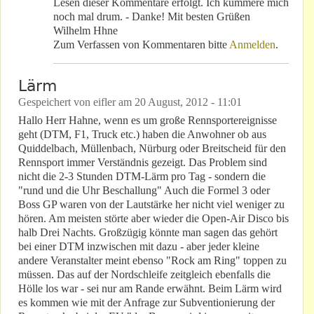
Lesen dieser Kommentare erfolgt. Ich kümmere mich
noch mal drum. - Danke! Mit besten Grüßen
Wilhelm Hhne
Zum Verfassen von Kommentaren bitte
Anmelden
.
Lärm
Gespeichert von
eifler
am
20 August, 2012 - 11:01
Hallo Herr Hahne, wenn es um große Rennsportereignisse
geht (DTM, F1, Truck etc.) haben die Anwohner ob aus
Quiddelbach, Müllenbach, Nürburg oder Breitscheid für den
Rennsport immer Verständnis gezeigt. Das Problem sind
nicht die 2-3 Stunden DTM-Lärm pro Tag - sondern die
"rund und die Uhr Beschallung" Auch die Formel 3 oder
Boss GP waren von der Lautstärke her nicht viel weniger zu
hören. Am meisten störte aber wieder die Open-Air Disco bis
halb Drei Nachts. Großzügig könnte man sagen das gehört
bei einer DTM inzwischen mit dazu - aber jeder kleine
andere Veranstalter meint ebenso "Rock am Ring" toppen zu
müssen. Das auf der Nordschleife zeitgleich ebenfalls die
Hölle los war - sei nur am Rande erwähnt. Beim Lärm wird
es kommen wie mit der Anfrage zur Subventionierung der