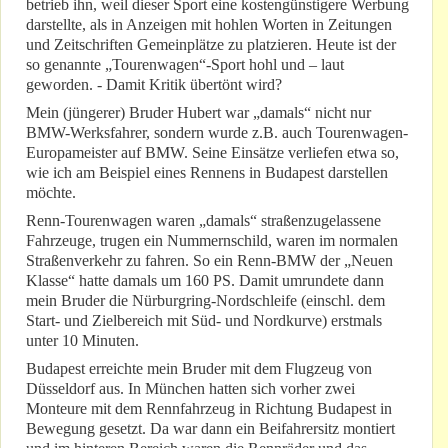
betrieb ihn, weil dieser Sport eine kostengünstigere Werbung
darstellte, als in Anzeigen mit hohlen Worten in Zeitungen
und Zeitschriften Gemeinplätze zu platzieren. Heute ist der
so genannte „Tourenwagen“-Sport hohl und – laut
geworden. - Damit Kritik übertönt wird?
Mein (jüngerer) Bruder Hubert war „damals“ nicht nur
BMW-Werksfahrer, sondern wurde z.B. auch Tourenwagen-
Europameister auf BMW. Seine Einsätze verliefen etwa so,
wie ich am Beispiel eines Rennens in Budapest darstellen
möchte.
Renn-Tourenwagen waren „damals“ straßenzugelassene
Fahrzeuge, trugen ein Nummernschild, waren im normalen
Straßenverkehr zu fahren. So ein Renn-BMW der „Neuen
Klasse“ hatte damals um 160 PS. Damit umrundete dann
mein Bruder die Nürburgring-Nordschleife (einschl. dem
Start- und Zielbereich mit Süd- und Nordkurve) erstmals
unter 10 Minuten.
Budapest erreichte mein Bruder mit dem Flugzeug von
Düsseldorf aus. In München hatten sich vorher zwei
Monteure mit dem Rennfahrzeug in Richtung Budapest in
Bewegung gesetzt. Da war dann ein Beifahrersitz montiert