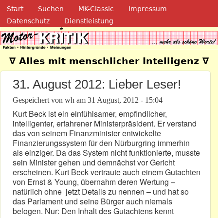
Navigation
Direkt zum Inhalt
Start
Suchen
MK-Classic
Impressum
Datenschutz
Dienstleistung
Motor-Kritik.de
∇ Alles mit menschlicher Intelligenz ∇
31. August 2012: Lieber Leser!
Gespeichert von
wh
am
31 August, 2012 - 15:04
Kurt Beck ist ein einfühlsamer, empfindlicher,
intelligenter, erfahrener Ministerpräsident. Er verstand
das von seinem Finanzminister entwickelte
Finanzierungssystem für den Nürburgring immerhin
als einziger. Da das System nicht funktionierte, musste
sein Minister gehen und demnächst vor Gericht
erscheinen. Kurt Beck vertraute auch einem Gutachten
von Ernst & Young, übernahm deren Wertung –
natürlich ohne jetzt Details zu nennen – und hat so
das Parlament und seine Bürger auch niemals
belogen. Nur: Den Inhalt des Gutachtens kennt