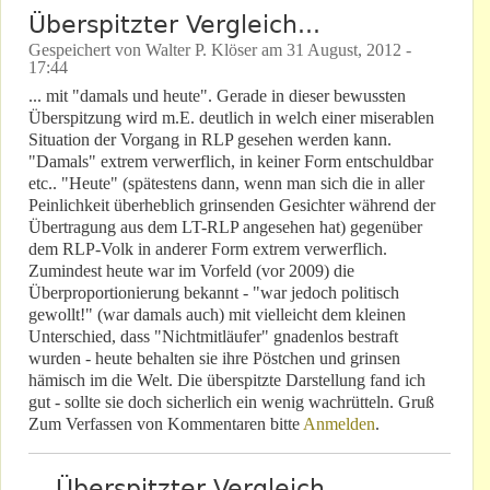
Überspitzter Vergleich...
Gespeichert von
Walter P. Klöser
am
31 August, 2012 -
17:44
... mit "damals und heute". Gerade in dieser bewussten
Überspitzung wird m.E. deutlich in welch einer miserablen
Situation der Vorgang in RLP gesehen werden kann.
"Damals" extrem verwerflich, in keiner Form entschuldbar
etc.. "Heute" (spätestens dann, wenn man sich die in aller
Peinlichkeit überheblich grinsenden Gesichter während der
Übertragung aus dem LT-RLP angesehen hat) gegenüber
dem RLP-Volk in anderer Form extrem verwerflich.
Zumindest heute war im Vorfeld (vor 2009) die
Überproportionierung bekannt - "war jedoch politisch
gewollt!" (war damals auch) mit vielleicht dem kleinen
Unterschied, dass "Nichtmitläufer" gnadenlos bestraft
wurden - heute behalten sie ihre Pöstchen und grinsen
hämisch im die Welt. Die überspitzte Darstellung fand ich
gut - sollte sie doch sicherlich ein wenig wachrütteln. Gruß
Zum Verfassen von Kommentaren bitte
Anmelden
.
Überspitzter Vergleich..