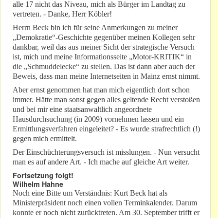
alle 17 nicht das Niveau, mich als Bürger im Landtag zu
vertreten. - Danke, Herr Köbler!
Herrn Beck bin ich für seine Anmerkungen zu meiner
„Demokratie“-Geschichte gegenüber meinen Kollegen sehr
dankbar, weil das aus meiner Sicht der strategische Versuch
ist, mich und meine Informationsseite „Motor-KRITIK“ in
die „Schmuddelecke“ zu stellen. Das ist dann aber auch der
Beweis, dass man meine Internetseiten in Mainz ernst nimmt.
Aber ernst genommen hat man mich eigentlich dort schon
immer. Hätte man sonst gegen alles geltende Recht verstoßen
und bei mir eine staatsanwaltlich angeordnete
Hausdurchsuchung (in 2009) vornehmen lassen und ein
Ermittlungsverfahren eingeleitet? - Es wurde strafrechtlich (!)
gegen mich ermittelt.
Der Einschüchterungsversuch ist misslungen. - Nun versucht
man es auf andere Art. - Ich mache auf gleiche Art weiter.
Fortsetzung folgt!
Wilhelm Hahne
Noch eine Bitte um Verständnis: Kurt Beck hat als
Ministerpräsident noch einen vollen Terminkalender. Darum
konnte er noch nicht zurücktreten. Am 30. September trifft er