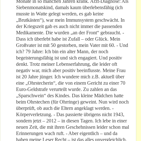
Monate in so manchen Jahren krank. Arzt-Diagnose: Als
Siebenmonatskind, damals kaum überlebensfähig (ich
musste in Watte gelegt werden, es gab keine
„Brutkästen“), war mein Immunsystem geschwächt. In
der Kriegszeit gab es auch nicht immer die passenden
Medikamente. Die wurden „an der Front“ gebraucht. -
Dass ich überlebt habe ist Zufall – oder Glück. Mein
Großvater ist mit 50 gestorben, mein Vater mit 60. - Und
ich? 79 Jahre: Ich bin ein alter Mann, der noch
begeisterungsfähig ist und sich engagiert. Und positiv
denkt. Trotz meiner Lebenserfahrung, die leider oft
negativ war, mich aber positiv beeinflusste. Meine Frau
ist 20 Jahre jünger. Ich wundere mich z.B. aktuell über
eine „Ohrstecherin“, die von einem Gericht zu einer 70
Euro-Geldstrafe verurteilt wurde. Zu zahlen an das
„Sparschwein“ des Kindes. Das kleine Mädchen hatte
beim Ohrstechen (für Ohrringe) geweint. Nun wird noch
überprüft, ob auch die Eltern angeklagt werden. -
Körperverletzung. - Das passierte übrigens nicht 1943,
sondern jetzt – 2012 – in diesen Tagen. Ich lebe in einer
neuen Zeit, die mit ihren Geschehnissen leider schon mal
Erinnerungen wach ruft. - Aber eigentlich – und da
haben meine Leser Recht – ist das alles unvergleichlich.