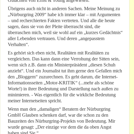
Gutachten von Ernst & Young angewiesen.
Übrigens auch nicht in anderen Sachen. Meine Meinung zu
„Nürburgring 2009“ habe ich immer klar – mit Argumenten
– und recherchierten Fakten vertreten. Und alle die heute
sagen, dass sie von der Pleite überrascht sind, die
überraschen mich, weil sie wohl auf ein „kurzes Gedächtnis“
aller Lebenden vertrauen. Und deren „angepasstem
Verhalten“.
Es gehört sich eben nicht, Realitäten mit Realitäten zu
vergleichen. Das kann dann eine Verrohung der Sitten sein,
wenn sich z.B. dann ein Ministerpräsident „diesen Schuh
anzieht“. Und ein Journalist tut ihm gerne den Gefallen mich
den „Bloggern“ zuzurechnen. Es geht darum, die Internet-
Informationsseiten „Motor-KRITIK“ (...mehr als schöne
Worte!) in ihrer Bedeutung und Darstellung nach außen zu
minimieren. - Was eigentlich für die wirkliche Bedeutung
meiner Internetseiten spricht.
Wenn man den „damaligen“ Beratern der Nürburgring
GmbH Glauben schenken darf, war die schon zu den
Bauzeiten des Nürburgring-Projekts von Bedeutung. Mir
wurde gesagt: „Der einzige vor dem die da oben Angst
haben sind Sie.“