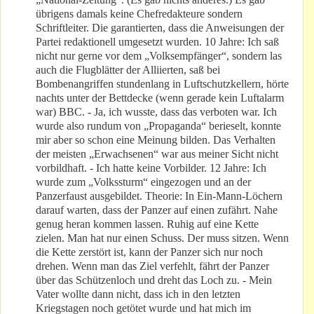
übrigens damals keine Chefredakteure sondern
Schriftleiter. Die garantierten, dass die Anweisungen der
Partei redaktionell umgesetzt wurden. 10 Jahre: Ich saß
nicht nur gerne vor dem „Volksempfänger“, sondern las
auch die Flugblätter der Alliierten, saß bei
Bombenangriffen stundenlang in Luftschutzkellern, hörte
nachts unter der Bettdecke (wenn gerade kein Luftalarm
war) BBC. - Ja, ich wusste, dass das verboten war. Ich
wurde also rundum von „Propaganda“ berieselt, konnte
mir aber so schon eine Meinung bilden. Das Verhalten
der meisten „Erwachsenen“ war aus meiner Sicht nicht
vorbildhaft. - Ich hatte keine Vorbilder. 12 Jahre: Ich
wurde zum „Volkssturm“ eingezogen und an der
Panzerfaust ausgebildet. Theorie: In Ein-Mann-Löchern
darauf warten, dass der Panzer auf einen zufährt. Nahe
genug heran kommen lassen. Ruhig auf eine Kette
zielen. Man hat nur einen Schuss. Der muss sitzen. Wenn
die Kette zerstört ist, kann der Panzer sich nur noch
drehen. Wenn man das Ziel verfehlt, fährt der Panzer
über das Schützenloch und dreht das Loch zu. - Mein
Vater wollte dann nicht, dass ich in den letzten
Kriegstagen noch getötet wurde und hat mich im