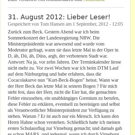
31. August 2012: Lieber Leser!
Gespeichert von
Tom Hansen
am
1 September, 2012 - 12:05
Zurück zum Beck. Gestern Abend war ich beim
Sommerkonzert der Landesregierung NRW. Die
Ministerpräsidentin war anwesend und wurde vom
Moderator gefragt, wann sie dass letzte Mal in der Oper in
D, äh, Dü, äh, Düss, argh, der verbotenen Stadt war.
Antwort: Na ja, vor zehn Jahren. Der Terminkalender liesse
nicht mehr zu. Vor zwei Wochen war ich beim DTM Lauf
auf dem Nürburgring und habe erfahren, dass die
Cocacolakurve nun "Kurt-Beck-Bogen" heisst. Wann war
der Herr Beck das letzte Mal in seinem Bogen ? Für mich
steht fest, dass der Herr, nicht die Eier hat, die gemachten
Fehler einzusehen, ein unabhängiges Gremium zu berufen,
diese Fehler zu erklären, eventuell zu bereinigen und selbst
als Verantwortlicher Ministerpräsident zur Verfügung zu
stehen. Warum ? Er ist auch nur ein Mensch. Ich kann den
Herrn Hahne schon verstehen. Schließlich hatte ich meinen
ersten Schulausflug zur Virneburg gemacht; und damals gab
es schon MARS, und jedesmal, wenn ich durch Virneburg