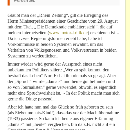
worden sei.“
Glaubt man der „Rhein-Zeitung“, gilt die Erregung des
Herrn Ministerpräsidenten einer Geschichte vom 29. August
mit dem Titel, „ Die Demokratie entblättert sich!“, die auf
meinen Internetseiten (
www.motor-kritik.de
) erschienen ist. -
Da ich zwei Regierungsformen erlebt habe, habe ich
Vorkommnisse in beiden Systemen erwähnt, um das
Verhalten von Volksgenossen und Volksvertretern in beiden
Systemen zu verdeutlichen.
Immer wieder wird gerne der Ausspruch eines nicht
unbekannten Politikers zitiert: „Wer zu spät kommt, den
bestraft das Leben“ Nur: Er hat ihn niemals so gesagt. Aber
der „Spruch“ wurde „damals“ und heute gut befunden und
so von Journalisten“ gerne verwendet, obwohl es eigentlich
mehr eine Spruchweisheit ist. - In der Politik macht man sich
gerne die Dinge passend.
Aber ich hatte nun mal das Glück so früh geboren zu sein
(als Siebenmonats-Kind!), dass das vor der Machtübernahme
(1933) passierte. So kann ich heute aus eigener Erfahrung
„damals“ mit „heute“ vergleichen, bin da z.B. nicht auf ein