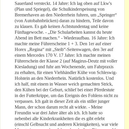
Sauerland versteckt. 14 Jahre: Ich lag oben auf Lkw's
(Plan und Spriegel), die Schulkinderspeisung von
Bremerhaven an den Niederrhein fuhren, um „Springer“
(von Autobahnbrücken) daran zu hindern, Teile davon
zu klauen. Es gab keinen Achtstundentag und keine
Fünftagewoche. - „Die Schularbeiten kannst du heute
Abend im Bett machen.“ - Wiederaufbau. 16 Jahre: Ich
machte meine Führerscheine 1 + 3. Den 1er auf einer
Horex „Regina“ mit „Steib“-Seitenwagen, den 3er auf
einem Mercedes 170 V. 17 Jahre: Ich machte meinen
Führerschein der Klasse 2 (auf Magirus-Deutz mit voller
Kiesladung) und fuhr am Wochenende, um Fahrpraxis
zu erhalten, für einen Viehhändler Kühe von Schleswig-
Holstein an den Niederrhein. Natürlich kostenlos. Und
ich half, mit einem in Wasser weich gemachten Strick,
den Kühen bei der Geburt, schlief bei einer Pferdestute
in der Futterkrippe, um das Ereignis des Fohlens nicht zu
verpassen. Ich galt in dieser Zeit als ein stiller junger
Mann, der schon darum recht alt wirkte. - Meine
Freundin war drei Jahre älter als ich. Ich hatte so
nebenbei alle Kinderkrankheiten die es gibt erlebt
(einschl Gelbsucht und anderen Kleinigkeiten), war viele