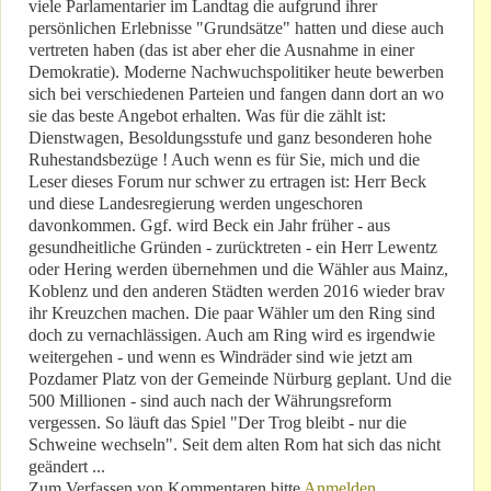
viele Parlamentarier im Landtag die aufgrund ihrer
persönlichen Erlebnisse "Grundsätze" hatten und diese auch
vertreten haben (das ist aber eher die Ausnahme in einer
Demokratie). Moderne Nachwuchspolitiker heute bewerben
sich bei verschiedenen Parteien und fangen dann dort an wo
sie das beste Angebot erhalten. Was für die zählt ist:
Dienstwagen, Besoldungsstufe und ganz besonderen hohe
Ruhestandsbezüge ! Auch wenn es für Sie, mich und die
Leser dieses Forum nur schwer zu ertragen ist: Herr Beck
und diese Landesregierung werden ungeschoren
davonkommen. Ggf. wird Beck ein Jahr früher - aus
gesundheitliche Gründen - zurücktreten - ein Herr Lewentz
oder Hering werden übernehmen und die Wähler aus Mainz,
Koblenz und den anderen Städten werden 2016 wieder brav
ihr Kreuzchen machen. Die paar Wähler um den Ring sind
doch zu vernachlässigen. Auch am Ring wird es irgendwie
weitergehen - und wenn es Windräder sind wie jetzt am
Pozdamer Platz von der Gemeinde Nürburg geplant. Und die
500 Millionen - sind auch nach der Währungsreform
vergessen. So läuft das Spiel "Der Trog bleibt - nur die
Schweine wechseln". Seit dem alten Rom hat sich das nicht
geändert ...
Zum Verfassen von Kommentaren bitte
Anmelden
.