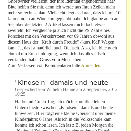
Ghostwriter vielleicht, der Ihre Identität angenommen hat?
Bitte helfen Sie mir, denn ich werde aus Ihren Zeilen nicht
mehr so recht schlau. Vielleicht liegt es daran, dass ich mit 10
Jahren noch an Winnetou geglaubt habe. Ich glaube auch an
Sie, aber die letzten 2 Artikel lassen mich doch etwas
zweifeln. Ich vergleiche ja auch nicht die PS Zahl eines
Porsches mit den Verkehrstoten vor 69 Jahren obwohl aus
diesem Haus der "Kraft durch Freude" / kurz KdF Wagen
kam. Ja, das ist natürlich auch Quatsch. Also, ich bitte noch
einmal um Entschuldigung, wenn ich das alles falsch
verstanden habe. Gruss vom Möselchen
Zum Verfassen von Kommentaren bitte
Anmelden
.
"Kindsein" damals und heute
Gespeichert von
Wilhelm Hahne
am
2 September, 2012 -
10:25
Hallo und Guten Tag, ich möchte auf die kleinen
Unterschiede zwischen „Kindsein“ damals und heute
hinweisen. Hier folgt eine kleine Übersicht über meine
Kinderjahre: 6 Jahre: Als ich in die Volksschule kam,
konnte ich schon lesen. Ich las z.B. jeden Morgen die
„National-Zeitung“. (Es gab nichts anderes.) Es gab