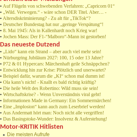
•
Auf Flügeln von schwebenden Verfahren: „Capricorn 01“
•
„Wild. Verwegen.“ - wäre schon DER Titel. Aber… -
•
Altersdiskriminierung? - Zu alt für „TikTok“?
•
Deutscher Bundestag hat nur „geringe Verspätung“!
•
8. Mai 1945: Als in Kallenhardt noch Krieg war!
•
Jochen Mass: Der F1-“Malboro“-Mann ist gestorben!
Das neueste Dutzend
•
„Lido“ kann ein Strand – aber auch viel mehr sein!
•
Nürburgring Jubiläum 2027: 100, 15 oder 13 Jahre?
•
P72 & 01 Hypercars: Märchenhaft geile Schnäppchen?
•
Entwicklung hin zur Krise: Plötzlich und unerwartet?
•
Beispiel dafür, warum die „KI“ schon mal dumm ist!
•
Ola kann’s nicht! - Knallt es bald richtig kräftig?
•
Die heile Welt des Robertino: Wild muss sie sein!
•
Wirtschaftskrise? - Wenn Unverständnis viral geht!
•
Informationen Made in Germany: Ein Sommermärchen!
•
Eine „Implosion“ kann auch zum Leserbrief werden!
•
Aus Andermatt hört man: Noch nicht alle vergriffen!
•
Das Basingstoke-Wunder: Insolvenz & Auferstehung!
Motor-KRITIK Hitlisten
Die meisten Aufrufe