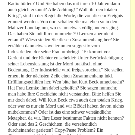
Radio hörten? Und Sie haben das mit ihren 10 Jahren dann
auch gleich erkannt? Alle Achtung! "Wollt ihr den totalen
Krieg", sind in der Regel die Worte, die von diesem Ereignis
erinnert werden. Von dort schalten Sie mal eben so in den
Mainzer Landtag um, wo es um etwas völlig anderes ging.
Das haben Sie mit Ihren nunmehr 79 Lenzen aber nicht
erkannt? Wieso stellen Sie diesen Zusammenhang her? Sie
erzählen dann etwas weiter unten suggestiv vom
Industriellen, der seine Frau umbringt. "Er kommt vor
Gericht und der Richter entscheidet: Unter Berücksichtigung
seiner Lebensleistung ist der Mord praktisch ohne
Bedeutung. Der Industrielle wird freigesprochen." Sie stellen
erneut in der nächsten Zeile einen Zusammenhang inkl.
Erfüllungsgehilfen her. Wen bitte hat Kurt Beck umgebracht?
Hat Frau Lemke ihm dabei geholfen? Sie sagen nunmehr,
man habe Ihre Geschichte nicht verstanden. Bitte helfen Sie
mir doch dabei. Will Kurt Beck etwa auch den totalen Krieg,
oder war es nur ein Mord und wir Blödel haben davon nichts
mitbekommen? Oder ist das eine schwer verständliche
Metapher, da wir, Ihre Leser bestimmte Fakten nicht kennen?
Oder sind das 2 Geschichten, die versehentlich
durcheinander gerieten? Copy/Paste Problem? Ein