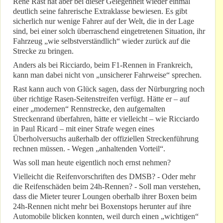
René Rast hat aber bei dieser Gelegenheit wieder einmal
deutlich seine fahrerische Extraklasse bewiesen. Es gibt
sicherlich nur wenige Fahrer auf der Welt, die in der Lage
sind, bei einer solch überraschend eingetretenen Situation, ihr
Fahrzeug „wie selbstverständlich“ wieder zurück auf die
Strecke zu bringen.
Anders als bei Ricciardo, beim F1-Rennen in Frankreich,
kann man dabei nicht von „unsicherer Fahrweise“ sprechen.
Rast kann auch von Glück sagen, dass der Nürburgring noch
über richtige Rasen-Seitenstreifen verfügt. Hätte er – auf
einer „modernen“ Rennstrecke, den aufgemalten
Streckenrand überfahren, hätte er vielleicht – wie Ricciardo
in Paul Ricard – mit einer Strafe wegen eines
Überholversuchs außerhalb der offiziellen Streckenführung
rechnen müssen. - Wegen „anhaltenden Vorteil“.
Was soll man heute eigentlich noch ernst nehmen?
Vielleicht die Reifenvorschriften des DMSB? - Oder mehr
die Reifenschäden beim 24h-Rennen? - Soll man verstehen,
dass die Mieter teurer Loungen oberhalb ihrer Boxen beim
24h-Rennen nicht mehr bei Boxenstops herunter auf ihre
Automobile blicken konnten, weil durch einen „wichtigen“