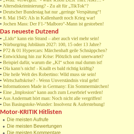
•
Altersdiskriminierung? - Zu alt für „TikTok“?
•
Deutscher Bundestag hat nur „geringe Verspätung“!
•
8. Mai 1945: Als in Kallenhardt noch Krieg war!
•
Jochen Mass: Der F1-“Malboro“-Mann ist gestorben!
Das neueste Dutzend
•
„Lido“ kann ein Strand – aber auch viel mehr sein!
•
Nürburgring Jubiläum 2027: 100, 15 oder 13 Jahre?
•
P72 & 01 Hypercars: Märchenhaft geile Schnäppchen?
•
Entwicklung hin zur Krise: Plötzlich und unerwartet?
•
Beispiel dafür, warum die „KI“ schon mal dumm ist!
•
Ola kann’s nicht! - Knallt es bald richtig kräftig?
•
Die heile Welt des Robertino: Wild muss sie sein!
•
Wirtschaftskrise? - Wenn Unverständnis viral geht!
•
Informationen Made in Germany: Ein Sommermärchen!
•
Eine „Implosion“ kann auch zum Leserbrief werden!
•
Aus Andermatt hört man: Noch nicht alle vergriffen!
•
Das Basingstoke-Wunder: Insolvenz & Auferstehung!
Motor-KRITIK Hitlisten
Die meisten Aufrufe
Die meisten Bewertungen
Die meisten Kommentare