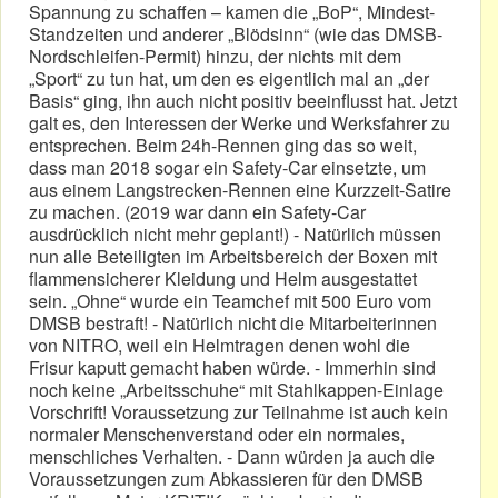
Spannung zu schaffen – kamen die „BoP“, Mindest-
Standzeiten und anderer „Blödsinn“ (wie das DMSB-
Nordschleifen-Permit) hinzu, der nichts mit dem
„Sport“ zu tun hat, um den es eigentlich mal an „der
Basis“ ging, ihn auch nicht positiv beeinflusst hat. Jetzt
galt es, den Interessen der Werke und Werksfahrer zu
entsprechen. Beim 24h-Rennen ging das so weit,
dass man 2018 sogar ein Safety-Car einsetzte, um
aus einem Langstrecken-Rennen eine Kurzzeit-Satire
zu machen. (2019 war dann ein Safety-Car
ausdrücklich nicht mehr geplant!) - Natürlich müssen
nun alle Beteiligten im Arbeitsbereich der Boxen mit
flammensicherer Kleidung und Helm ausgestattet
sein. „Ohne“ wurde ein Teamchef mit 500 Euro vom
DMSB bestraft! - Natürlich nicht die Mitarbeiterinnen
von NITRO, weil ein Helmtragen denen wohl die
Frisur kaputt gemacht haben würde. - Immerhin sind
noch keine „Arbeitsschuhe“ mit Stahlkappen-Einlage
Vorschrift! Voraussetzung zur Teilnahme ist auch kein
normaler Menschenverstand oder ein normales,
menschliches Verhalten. - Dann würden ja auch die
Voraussetzungen zum Abkassieren für den DMSB