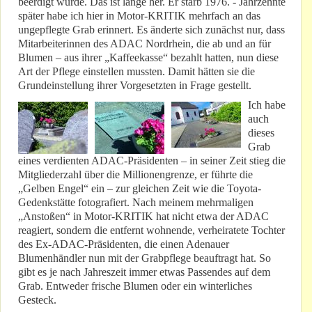
beerdigt wurde. Das ist lange her. Er starb 1976. - Jahrzehnte
später habe ich hier in Motor-KRITIK mehrfach an das
ungepflegte Grab erinnert. Es änderte sich zunächst nur, dass
Mitarbeiterinnen des ADAC Nordrhein, die ab und an für
Blumen – aus ihrer „Kaffeekasse“ bezahlt hatten, nun diese
Art der Pflege einstellen mussten. Damit hätten sie die
Grundeinstellung ihrer Vorgesetzten in Frage gestellt.
Ich habe
auch
dieses
Grab
eines verdienten ADAC-Präsidenten – in seiner Zeit stieg die
Mitgliederzahl über die Millionengrenze, er führte die
„Gelben Engel“ ein – zur gleichen Zeit wie die Toyota-
Gedenkstätte fotografiert. Nach meinem mehrmaligen
„Anstoßen“ in Motor-KRITIK hat nicht etwa der ADAC
reagiert, sondern die entfernt wohnende, verheiratete Tochter
des Ex-ADAC-Präsidenten, die einen Adenauer
Blumenhändler nun mit der Grabpflege beauftragt hat. So
gibt es je nach Jahreszeit immer etwas Passendes auf dem
Grab. Entweder frische Blumen oder ein winterliches
Gesteck.