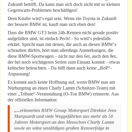
Zukunft betrifft. Da kann man sich doch nicht mit so kleinen
Gegenwarts-Problemen beschäftigen!
Dem Käufer wird‘s egal sein. Wenn ein Toyota in Zukunft
der bessere BMW ist, kauft man sich eben den!
Dass die BMW GT3 beim 24h-Rennen nicht gerade positiv
aufgefallen sind, ist einfach Pech! - So wird‘s jedenfalls
erklärt. Spricht man mit denen, die auch an diesen BMW‘s
schrauben dürfen, hört man allerdings Anmerkungen, die
diese BMW-Sportwagen – nicht nur den 6er, auch den 8er,
der bei noch wichtigeren Serien zum Einsatz kommt – etwas
kritischer beleuchten. - Da hilft dann auch keine „BoP“-
Anpassung!
Es kommt auch keine Hoffnung auf, wenn BMW nun am
Nürburgring an einen Charly Lamm (Schnitzer-Team) mit
einer „Tribute“-Veranstaltung (O-Ton BMW) erinnerte. Aus
der offiziellen Information:
„...erinnerten BMW Group Motorsport Direktor Jens
Marquardt und viele Weggefährten aus mehr als 50
Jahren Motorsport an den Menschen Charly Lamm
sowie an seine unzähligen großen Rennerfolge in