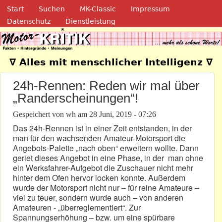
Navigation
Direkt zum Inhalt
Start
Suchen
MK-Classic
Impressum
Datenschutz
Dienstleistung
Motor-Kritik.de
∇ Alles mit menschlicher Intelligenz ∇
24h-Rennen: Reden wir mal über
„Randerscheinungen“!
Gespeichert von
wh
am
28 Juni, 2019 - 07:26
Das 24h-Rennen ist in einer Zeit entstanden, in der
man für den wachsenden Amateur-Motorsport die
Angebots-Palette „nach oben“ erweitern wollte. Dann
geriet dieses Angebot in eine Phase, in der man ohne
ein Werksfahrer-Aufgebot die Zuschauer nicht mehr
hinter dem Ofen hervor locken konnte. Außerdem
wurde der Motorsport nicht nur – für reine Amateure –
viel zu teuer, sondern wurde auch – von anderen
Amateuren - „überreglementiert“. Zur
Spannungserhöhung – bzw. um eine spürbare