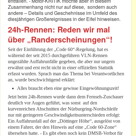
entfallen. - Motor-KRITIK möchte aber in diesem
Zusammenhang nicht nur auf diese, sondern auch
andere – Details und Geschehnisse im Umfeld des
diesjährigen Großereignisses in der Eifel hinweisen.
24h-Rennen: Reden wir mal
über „Randerscheinungen“!
Seit der Einführung der „Code 60“-Regelung, hat es
während der seit 2015 durchgeführen VLN-Rennen
ungezählte Auffahrunfälle gegeben, die aber nur ungern
erwähnt und erst recht nicht in einer offiziellen Statistik
erfasst wurden. Sprach man das Thema bei Verantwortlichen
an, wurde beschwichtigend erklärt:
Alles braucht eben eine gewisse Eingewöhnungszeit!
Jetzt beim 24h-Rennen wurde dann dem Fernseh-Zuschauer
deutlich vor Augen geführt, was sonst auf den
kurvenreichen Abschnitten der Nürburgring-Nordschleife
nur mit geringeren Geschwindigkeitsunterschieden erfolgt:
Ein Auffahrunfall auf der „Döttinger Höhe“, ausgelöst von
einem Fahrer, der den Hinweis auf eine „Code 60-Zone“
übersehen hatte. - Es gibt eben noch kein DMSB-Verbot für