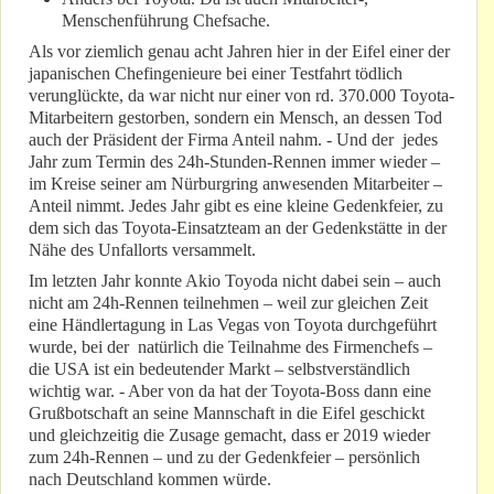
Menschenführung Chefsache.
Als vor ziemlich genau acht Jahren hier in der Eifel einer der
japanischen Chefingenieure bei einer Testfahrt tödlich
verunglückte, da war nicht nur einer von rd. 370.000 Toyota-
Mitarbeitern gestorben, sondern ein Mensch, an dessen Tod
auch der Präsident der Firma Anteil nahm. - Und der jedes
Jahr zum Termin des 24h-Stunden-Rennen immer wieder –
im Kreise seiner am Nürburgring anwesenden Mitarbeiter –
Anteil nimmt. Jedes Jahr gibt es eine kleine Gedenkfeier, zu
dem sich das Toyota-Einsatzteam an der Gedenkstätte in der
Nähe des Unfallorts versammelt.
Im letzten Jahr konnte Akio Toyoda nicht dabei sein – auch
nicht am 24h-Rennen teilnehmen – weil zur gleichen Zeit
eine Händlertagung in Las Vegas von Toyota durchgeführt
wurde, bei der natürlich die Teilnahme des Firmenchefs –
die USA ist ein bedeutender Markt – selbstverständlich
wichtig war. - Aber von da hat der Toyota-Boss dann eine
Grußbotschaft an seine Mannschaft in die Eifel geschickt
und gleichzeitig die Zusage gemacht, dass er 2019 wieder
zum 24h-Rennen – und zu der Gedenkfeier – persönlich
nach Deutschland kommen würde.