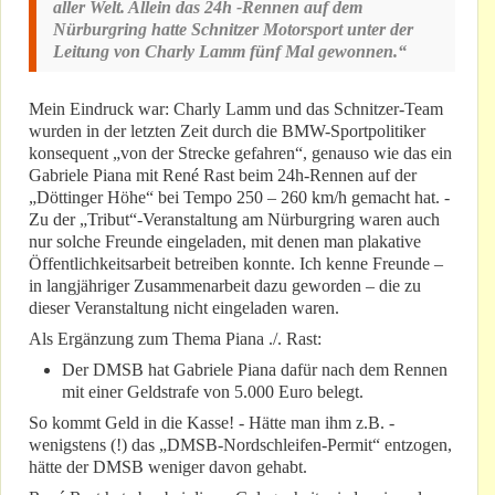
aller Welt. Allein das 24h -Rennen auf dem
Nürburgring hatte Schnitzer Motorsport unter der
Leitung von Charly Lamm fünf Mal gewonnen.“
Mein Eindruck war: Charly Lamm und das Schnitzer-Team
wurden in der letzten Zeit durch die BMW-Sportpolitiker
konsequent „von der Strecke gefahren“, genauso wie das ein
Gabriele Piana mit René Rast beim 24h-Rennen auf der
„Döttinger Höhe“ bei Tempo 250 – 260 km/h gemacht hat. -
Zu der „Tribut“-Veranstaltung am Nürburgring waren auch
nur solche Freunde eingeladen, mit denen man plakative
Öffentlichkeitsarbeit betreiben konnte. Ich kenne Freunde –
in langjähriger Zusammenarbeit dazu geworden – die zu
dieser Veranstaltung nicht eingeladen waren.
Als Ergänzung zum Thema Piana ./. Rast:
Der DMSB hat Gabriele Piana dafür nach dem Rennen
mit einer Geldstrafe von 5.000 Euro belegt.
So kommt Geld in die Kasse! - Hätte man ihm z.B. -
wenigstens (!) das „DMSB-Nordschleifen-Permit“ entzogen,
hätte der DMSB weniger davon gehabt.