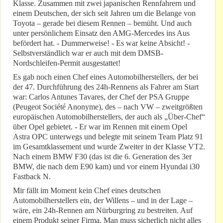
Klasse. Zusammen mit zwei japanischen Rennfahrern und
einem Deutschen, der sich seit Jahren um die Belange von
Toyota – gerade bei diesem Rennen – bemüht. Und auch
unter persönlichem Einsatz den AMG-Mercedes ins Aus
befördert hat. - Dummerweise! - Es war keine Absicht! -
Selbstverständlich war er auch mit dem DMSB-
Nordschleifen-Permit ausgestattet!
Es gab noch einen Chef eines Automobilherstellers, der bei
der 47. Durchführung des 24h-Rennens als Fahrer am Start
war: Carlos Antunes Tavares, der Chef der PSA Gruppe
(Peugeot Société Anonyme), des – nach VW – zweitgrößten
europäischen Automobilherstellers, der auch als „Über-Chef“
über Opel gebietet. - Er war im Rennen mit einem Opel
Astra OPC unterwegs und belegte mit seinem Team Platz 91
im Gesamtklassement und wurde Zweiter in der Klasse VT2.
Nach einem BMW F30 (das ist die 6. Generation des 3er
BMW, die nach dem E90 kam) und vor einem Hyundai i30
Fastback N.
Mir fällt im Moment kein Chef eines deutschen
Automobilherstellers ein, der Willens – und in der Lage –
wäre, ein 24h-Rennen am Nürburgring zu bestreiten. Auf
einem Produkt seiner Firma. Man muss sicherlich nicht alles