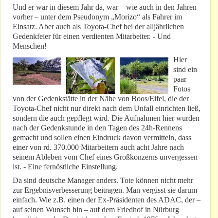
Und er war in diesem Jahr da, war – wie auch in den Jahren
vorher – unter dem Pseudonym „Morizo“ als Fahrer im
Einsatz. Aber auch als Toyota-Chef bei der alljährlichen
Gedenkfeier für einen verdienten Mitarbeiter. - Und
Menschen!
Hier
sind ein
paar
Fotos
von der Gedenkstätte in der Nähe von Boos/Eifel, die der
Toyota-Chef nicht nur direkt nach dem Unfall einrichten ließ,
sondern die auch gepflegt wird. Die Aufnahmen hier wurden
nach der Gedenkstunde in den Tagen des 24h-Rennens
gemacht und sollen einen Eindruck davon vermitteln, dass
einer von rd. 370.000 Mitarbeitern auch acht Jahre nach
seinem Ableben vom Chef eines Großkonzerns unvergessen
ist. - Eine fernöstliche Einstellung.
Da sind deutsche Manager anders. Tote können nicht mehr
zur Ergebnisverbesserung beitragen. Man vergisst sie darum
einfach. Wie z.B. einen der Ex-Präsidenten des ADAC, der –
auf seinen Wunsch hin – auf dem Friedhof in Nürburg