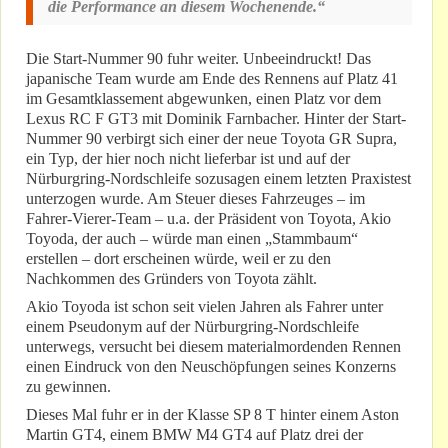
die Performance an diesem Wochenende.“
Die Start-Nummer 90 fuhr weiter. Unbeeindruckt! Das
japanische Team wurde am Ende des Rennens auf Platz 41
im Gesamtklassement abgewunken, einen Platz vor dem
Lexus RC F GT3 mit Dominik Farnbacher. Hinter der Start-
Nummer 90 verbirgt sich einer der neue Toyota GR Supra,
ein Typ, der hier noch nicht lieferbar ist und auf der
Nürburgring-Nordschleife sozusagen einem letzten Praxistest
unterzogen wurde. Am Steuer dieses Fahrzeuges – im
Fahrer-Vierer-Team – u.a. der Präsident von Toyota, Akio
Toyoda, der auch – würde man einen „Stammbaum“
erstellen – dort erscheinen würde, weil er zu den
Nachkommen des Gründers von Toyota zählt.
Akio Toyoda ist schon seit vielen Jahren als Fahrer unter
einem Pseudonym auf der Nürburgring-Nordschleife
unterwegs, versucht bei diesem materialmordenden Rennen
einen Eindruck von den Neuschöpfungen seines Konzerns
zu gewinnen.
Dieses Mal fuhr er in der Klasse SP 8 T hinter einem Aston
Martin GT4, einem BMW M4 GT4 auf Platz drei der