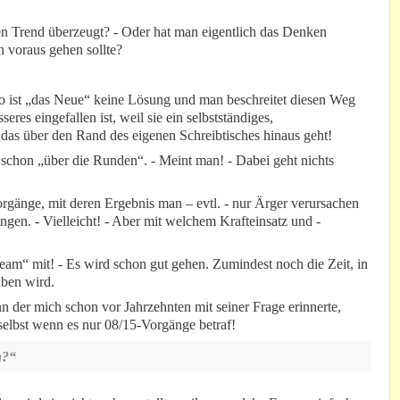
en Trend überzeugt? - Oder hat man eigentlich das Denken
n voraus gehen sollte?
fo ist „das Neue“ keine Lösung und man beschreitet diesen Weg
eres eingefallen ist, weil sie ein selbstständiges,
das über den Rand des eigenen Schreibtisches hinaus geht!
chon „über die Runden“. - Meint man! - Dabei geht nichts
rgänge, mit deren Ergebnis man – evtl. - nur Ärger verursachen
ngen. - Vielleicht! - Aber mit welchem Krafteinsatz und -
am“ mit! - Es wird schon gut gehen. Zumindest noch die Zeit, in
aben wird.
n der mich schon vor Jahrzehnten mit seiner Frage erinnerte,
selbst wenn es nur 08/15-Vorgänge betraf!
n?“