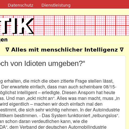
Direkt zum Inhalt
Datenschutz
Dienstleistung
e
∇ Alles mit menschlicher Intelligenz ∇
noch von Idioten umgeben?“
 erhalten, die mich die oben zitierte Frage stellen lässt,
. Der erwartete einfach, dass man auch scheinbare 08/15-
glichst intelligent – erledigte. Diesen Ansporn hat heute
. Und man „eckt nicht an“. Alles was man macht, muss „in
 wird eigentlich – machen wir doch einfach mal den
estimmt, die sich sehr wichtig nehmen. In der Autoindustrie
itikern bestimmen. - Das System funktioniert „reibungslos“.
an schon daran verdeutlichen kann, wie die
 VDA“, dem Verband der deutschen Automobilindustrie