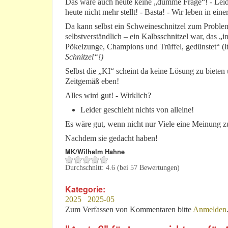
Das wäre auch heute keine „dumme Frage“! - Leider
heute nicht mehr stellt! - Basta! - Wir leben in eine
Da kann selbst ein Schweineschnitzel zum Problem
selbstverständlich – ein Kalbsschnitzel war, das „
Pökelzunge, Champions und Trüffel, gedünstet“ (
Schnitzel“!)
Selbst die „KI“ scheint da keine Lösung zu bieten u
Zeitgemäß eben!
Alles wird gut! - Wirklich?
Leider geschieht nichts von alleine!
Es wäre gut, wenn nicht nur Viele eine Meinung z
Nachdem sie gedacht haben!
MK/Wilhelm Hahne
Durchschnitt:
4.6
(bei
57
Bewertungen)
Kategorie:
2025
2025-05
Zum Verfassen von Kommentaren bitte
Anmelden