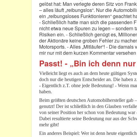
gelöst hat: Man verlegte deren Sitz von Frank
– alles läuft „reibungslos“. Nur die Automobi
ein „reibungsloses Funktionieren“ geachtet h
- Schließlich hatte man sich die passenden F
nicht etwa neue Spuren zu legen – sondern ta
Risiken ein. - Schließlich genügt es, Million
der Aktionäre keine groben Fehler zu mache
Motorsports. - Alles „Mitläufer“! - Die dama
mir nur mit dem kurzen Kommentar versehen
Passt! - „Bin ich denn n
Vielleicht liegt es auch an dem heute gültigen Sys
doch nur die heutigen Entscheider an. Die haben z.
- Eigentlich z.T. ohne jede Bedeutung! - Wenn man 
haben.
Beim größten deutschen Automobilhersteller gab – 
genutzt! Der ist schließlich in den Glauben verfal
von seiner Position her schon von Bedeutung war –
Dabei resultierte seine Bedeutung nur aus der Sc
mehr gibt!
Ein anderes Beispiel: Wer ist denn heute eigentli