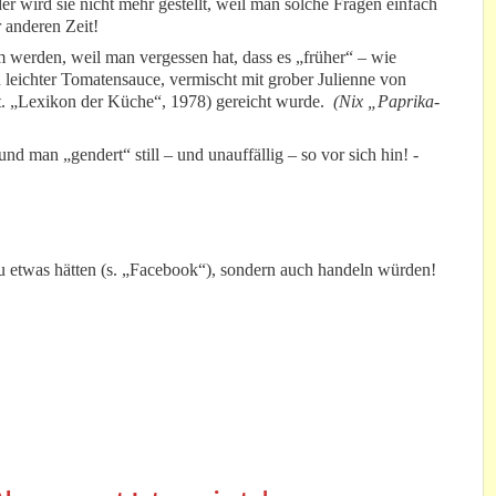
 wird sie nicht mehr gestellt, weil man solche Fragen einfach
r anderen Zeit!
 werden, weil man vergessen hat, dass es „früher“ – wie
in leichter Tomatensauce, vermischt mit grober Julienne von
lt. „Lexikon der Küche“, 1978) gereicht wurde.
(Nix „Paprika-
nd man „gendert“ still – und unauffällig – so vor sich hin! -
u etwas hätten (s. „Facebook“), sondern auch handeln würden!
.