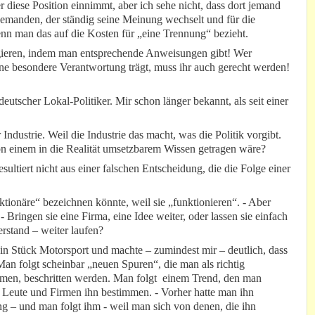
er diese Position einnimmt, aber ich sehe nicht, dass dort jemand
jemanden, der ständig seine Meinung wechselt und für die
nn man das auf die Kosten für „eine Trennung“ bezieht.
egieren, indem man entsprechende Anweisungen gibt! Wer
ine besondere Verantwortung trägt, muss ihr auch gerecht werden!
deutscher Lokal-Politiker. Mir schon länger bekannt, als seit einer
 Industrie. Weil die Industrie das macht, was die Politik vorgibt.
n einem in die Realität umsetzbarem Wissen getragen wäre?
sultiert nicht aus einer falschen Entscheidung, die die Folge einer
nktionäre“ bezeichnen könnte, weil sie „funktionieren“. - Aber
 Bringen sie eine Firma, eine Idee weiter, oder lassen sie einfach
rstand – weiter laufen?
ein Stück Motorsport und machte – zumindest mir – deutlich, dass
 Man folgt scheinbar „neuen Spuren“, die man als richtig
irmen, beschritten werden. Man folgt einem Trend, den man
e“ Leute und Firmen ihn bestimmen. - Vorher hatte man ihn
ng – und man folgt ihm - weil man sich von denen, die ihn