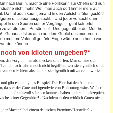
furt nach Berlin, machte eine Politikerin zur Chefin und nun
lindustrie nicht mehr. Weil man auch dort immer mehr auf
at. Da hat auch kaum jemand in den Aufsichtsräten gestört!
iguren oft selber ausgesucht. - Und jeder versucht dann –
ppt in den Spuren seiner Vorgänger – geht keinerlei
en zu verdienen. - Persönlich! - Und gegenüber der Mehrheit
n! - Genauso ist es auch auf dem Gebiet des modernen
ls von meinem Vater oft gehörte Frage würde auch heute von
 werden können:
ur noch von Idioten umgeben?“
tem, das vorgibt, niemals anecken zu dürfen. Man schaue sich
T. auch nach Jahren noch nicht begriffen, wer sie eigentlich sind.
von den Fehlern absieht, die sie eigentlich mit zu verantworten
und gibt es - ein gutes Beispiel. Der Eine hat den Anderen
len, dass er der Gute und irgendwie von Bedeutung wäre. Weil er
 und eindrucksvoll schreien konnte - haben andere ihn akzeptiert.
hwäche seiner Gegenüber! - Nachdem es den wirklich Guten nicht
ch „der Macher“ bei einem deutschen Premium-Hersteller? -