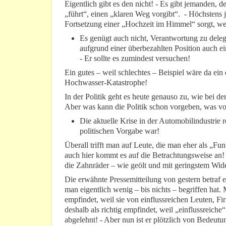
Eigentlich gibt es den nicht! - Es gibt jemanden, d
„führt“, einen „klaren Weg vorgibt“. - Höchstens 
Fortsetzung einer „Hochzeit im Himmel“ sorgt, we
Es genügt auch nicht, Verantwortung zu del
aufgrund einer überbezahlten Position auch e
- Er sollte es zumindest versuchen!
Ein gutes – weil schlechtes – Beispiel wäre da ein 
Hochwasser-Katastrophe!
In der Politik geht es heute genauso zu, wie bei der
Aber was kann die Politik schon vorgeben, was vo
Die aktuelle Krise in der Automobilindustrie re
politischen Vorgabe war!
Überall trifft man auf Leute, die man eher als „Fu
auch hier kommt es auf die Betrachtungsweise an! -
die Zahnräder – wie geölt und mit geringstem Wide
Die erwähnte Pressemitteilung von gestern betraf 
man eigentlich wenig – bis nichts – begriffen hat.
empfindet, weil sie von einflussreichen Leuten, F
deshalb als richtig empfindet, weil „einflussreich
abgelehnt! - Aber nun ist er plötzlich von Bedeutu