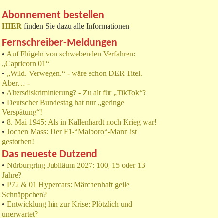
Abonnement bestellen
HIER
finden Sie dazu alle Informationen
Fernschreiber-Meldungen
•
Auf Flügeln von schwebenden Verfahren:
„Capricorn 01“
•
„Wild. Verwegen.“ - wäre schon DER Titel.
Aber… -
•
Altersdiskriminierung? - Zu alt für „TikTok“?
•
Deutscher Bundestag hat nur „geringe
Verspätung“!
•
8. Mai 1945: Als in Kallenhardt noch Krieg war!
•
Jochen Mass: Der F1-“Malboro“-Mann ist
gestorben!
Das neueste Dutzend
•
Nürburgring Jubiläum 2027: 100, 15 oder 13
Jahre?
•
P72 & 01 Hypercars: Märchenhaft geile
Schnäppchen?
•
Entwicklung hin zur Krise: Plötzlich und
unerwartet?