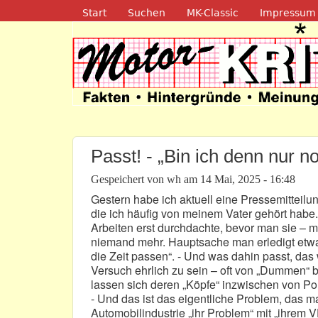
Navigation
Start
Suchen
MK-Classic
Impressum
Motor-Kritik.d
Passt! - „Bin ich denn nur 
Gespeichert von
wh
am
14 Mai, 2025 - 16:48
Gestern habe ich aktuell eine Pressemitteilung
die ich häufig von meinem Vater gehört habe
Arbeiten erst durchdachte, bevor man sie – mö
niemand mehr. Hauptsache man erledigt etwas
die Zeit passen“. - Und was dahin passt, das
Versuch ehrlich zu sein – oft von „Dummen“ b
lassen sich deren „Köpfe“ inzwischen von Pol
- Und das ist das eigentliche Problem, das m
Automobilindustrie „ihr Problem“ mit „ihrem