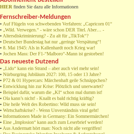
Abonnement bestellen
HIER
finden Sie dazu alle Informationen
Fernschreiber-Meldungen
•
Auf Flügeln von schwebenden Verfahren: „Capricorn 01“
•
„Wild. Verwegen.“ - wäre schon DER Titel. Aber… -
•
Altersdiskriminierung? - Zu alt für „TikTok“?
•
Deutscher Bundestag hat nur „geringe Verspätung“!
•
8. Mai 1945: Als in Kallenhardt noch Krieg war!
•
Jochen Mass: Der F1-“Malboro“-Mann ist gestorben!
Das neueste Dutzend
•
„Lido“ kann ein Strand – aber auch viel mehr sein!
•
Nürburgring Jubiläum 2027: 100, 15 oder 13 Jahre?
•
P72 & 01 Hypercars: Märchenhaft geile Schnäppchen?
•
Entwicklung hin zur Krise: Plötzlich und unerwartet?
•
Beispiel dafür, warum die „KI“ schon mal dumm ist!
•
Ola kann’s nicht! - Knallt es bald richtig kräftig?
•
Die heile Welt des Robertino: Wild muss sie sein!
•
Wirtschaftskrise? - Wenn Unverständnis viral geht!
•
Informationen Made in Germany: Ein Sommermärchen!
•
Eine „Implosion“ kann auch zum Leserbrief werden!
•
Aus Andermatt hört man: Noch nicht alle vergriffen!