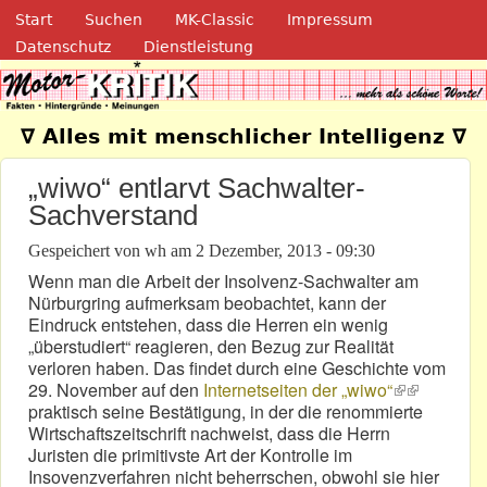
Navigation
Direkt zum Inhalt
Start
Suchen
MK-Classic
Impressum
Datenschutz
Dienstleistung
Motor-Kritik.de
∇ Alles mit menschlicher Intelligenz ∇
„wiwo“ entlarvt Sachwalter-
Sachverstand
Gespeichert von
wh
am
2 Dezember, 2013 - 09:30
Wenn man die Arbeit der Insolvenz-Sachwalter am
Nürburgring aufmerksam beobachtet, kann der
Eindruck entstehen, dass die Herren ein wenig
„überstudiert“ reagieren, den Bezug zur Realität
verloren haben. Das findet durch eine Geschichte vom
29. November auf den
Internetseiten der „wiwo“
(link is
(link is
praktisch seine Bestätigung, in der die renommierte
external)
external)
Wirtschaftszeitschrift nachweist, dass die Herrn
Juristen die primitivste Art der Kontrolle im
Insovenzverfahren nicht beherrschen, obwohl sie hier