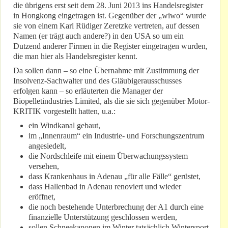
die übrigens erst seit dem 28. Juni 2013 ins Handelsregister
in Hongkong eingetragen ist. Gegenüber der „wiwo“ wurde
sie von einem Karl Rüdiger Zeretzke vertreten, auf dessen
Namen (er trägt auch andere?) in den USA so um ein
Dutzend anderer Firmen in die Register eingetragen wurden,
die man hier als Handelsregister kennt.
Da sollen dann – so eine Übernahme mit Zustimmung der
Insolvenz-Sachwalter und des Gläubigerausschusses
erfolgen kann – so erläuterten die Manager der
Biopelletindustries Limited, als die sie sich gegenüber Motor-
KRITIK vorgestellt hatten, u.a.:
ein Windkanal gebaut,
im „Innenraum“ ein Industrie- und Forschungszentrum
angesiedelt,
die Nordschleife mit einem Überwachungssystem
versehen,
dass Krankenhaus in Adenau „für alle Fälle“ gerüstet,
dass Hallenbad in Adenau renoviert und wieder
eröffnet,
die noch bestehende Unterbrechung der A1 durch eine
finanzielle Unterstützung geschlossen werden,
sollen Schneekanonen im Winter tatsächlich Wintersport