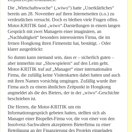
Die „Wirtschaftswoche“ („wiwo“) hatte „Unerklärliches“
bereits am 28. November auf ihren Internetseiten (s.o.) zu
verdeutlichen versucht. Doch es bleiben viele Fragen offen.
Motor-KRITIK fand „wiwo“-Darstellungen in einem langen
Gespräch mit zwei Managern einer imaginären, an
„Nachhaltigkeit“ besonders interessierten Firma, die im
fernen Hongkong ihren Firmensitz hat, bestätigt. - Oder
klarer ausgedrückt:
So dumm kann niemand sein, dass er – sicherlich guten –
aber immerhin nur „Showspielern“ auf den Leim geht.
Motor-KRITIK traf auf „Manager“ einer internationalen
Firma, die zufällig keine Visitenkarten dabei hatten und auch
mit ihren Namen vorsichtig umgingen. Zufällig wurde ihre
Firma auch zu einem ähnlichen Zeitpunkt in Hongkong
angmeldet als die des Bieters, der in der „wiwo“-Geschichte
beschrieben ist.
Die Herren, die Motor-KRITIK um ein
Informationsgespräch gebeten hatten, stellten sich als
Manager einer Biopellet-Firma vor, die von einer von den
Insolvenz-Sachwaltern akzeptieren Bieterfirma zu einer
Beteiligung an der Finanzierung des Projekts eingeladen