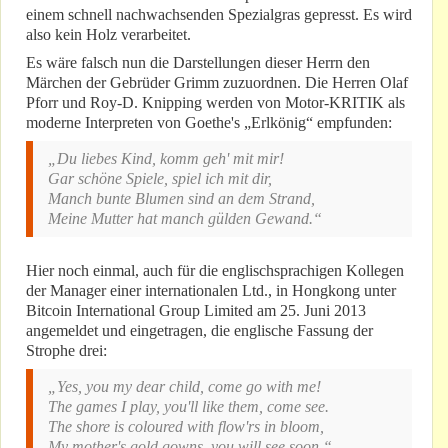
einem schnell nachwachsenden Spezialgras gepresst. Es wird
also kein Holz verarbeitet.
Es wäre falsch nun die Darstellungen dieser Herrn den
Märchen der Gebrüder Grimm zuzuordnen. Die Herren Olaf
Pforr und Roy-D. Knipping werden von Motor-KRITIK als
moderne Interpreten von Goethe's „Erlkönig“ empfunden:
„Du liebes Kind, komm geh' mit mir!
Gar schöne Spiele, spiel ich mit dir,
Manch bunte Blumen sind an dem Strand,
Meine Mutter hat manch gülden Gewand.“
Hier noch einmal, auch für die englischsprachigen Kollegen
der Manager einer internationalen Ltd., in Hongkong unter
Bitcoin International Group Limited am 25. Juni 2013
angemeldet und eingetragen, die englische Fassung der
Strophe drei:
„Yes, you my dear child, come go with me!
The games I play, you'll like them, come see.
The shore is coloured with flow'rs in bloom,
My mother's gold gowns, you will see soon.“