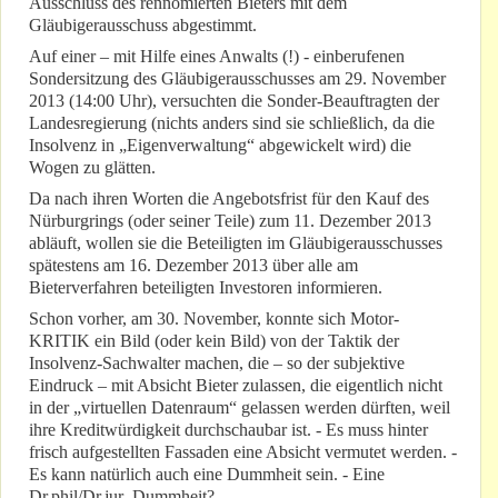
Ausschluss des rennomierten Bieters mit dem
Gläubigerausschuss abgestimmt.
Auf einer – mit Hilfe eines Anwalts (!) - einberufenen
Sondersitzung des Gläubigerausschusses am 29. November
2013 (14:00 Uhr), versuchten die Sonder-Beauftragten der
Landesregierung (nichts anders sind sie schließlich, da die
Insolvenz in „Eigenverwaltung“ abgewickelt wird) die
Wogen zu glätten.
Da nach ihren Worten die Angebotsfrist für den Kauf des
Nürburgrings (oder seiner Teile) zum 11. Dezember 2013
abläuft, wollen sie die Beteiligten im Gläubigerausschusses
spätestens am 16. Dezember 2013 über alle am
Bieterverfahren beteiligten Investoren informieren.
Schon vorher, am 30. November, konnte sich Motor-
KRITIK ein Bild (oder kein Bild) von der Taktik der
Insolvenz-Sachwalter machen, die – so der subjektive
Eindruck – mit Absicht Bieter zulassen, die eigentlich nicht
in der „virtuellen Datenraum“ gelassen werden dürften, weil
ihre Kreditwürdigkeit durchschaubar ist. - Es muss hinter
frisch aufgestellten Fassaden eine Absicht vermutet werden. -
Es kann natürlich auch eine Dummheit sein. - Eine
Dr.phil/Dr.jur.-Dummheit?