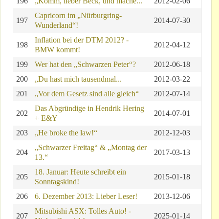
196
„Komm, lieber Beck, und mache...
2012-02-06
Capricorn im „Nürburgring-
197
2014-07-30
Wunderland“!
Inflation bei der DTM 2012? -
198
2012-04-12
BMW kommt!
199
Wer hat den „Schwarzen Peter“?
2012-06-18
200
„Du hast mich tausendmal...
2012-03-22
201
„Vor dem Gesetz sind alle gleich“
2012-07-14
Das Abgründige in Hendrik Hering
202
2014-07-01
+ E&Y
203
„He broke the law!“
2012-12-03
„Schwarzer Freitag“ & „Montag der
204
2017-03-13
13.“
18. Januar: Heute schreibt ein
205
2015-01-18
Sonntagskind!
206
6. Dezember 2013: Lieber Leser!
2013-12-06
Mitsubishi ASX: Tolles Auto! -
207
2025-01-14