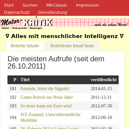
Navigation
Direkt zum Inhalt
Start
Suchen
MK-Classic
Impressum
Datenschutz
Dienstleistung
Motor-Kritik.de
∇ Alles mit menschlicher Intelligenz ∇
Beliebte Inhalte
(aktiver Reiter)
Beliebtester Inhalt heute
Die meisten Aufrufe (seit dem
26.10.2011)
P
Titel
veröffentlicht
181
Freunde, höret die Signale!
2014-01-15
182
Guten Rutsch ins Neue Jahr!
2011-12-31
183
So teuer kann ein Euro sein!
2012-07-30
IST-Zustand: Umweltfreundliche
184
2012-06-18
Mobilität
185
29. Februar 2012: Lieber Leser!
2012-02-29