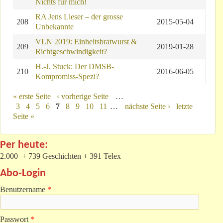
Nichts für mich!
RA Jens Lieser – der grosse
208
2015-05-04
Unbekannte
VLN 2019: Einheitsbratwurst &
209
2019-01-28
Richtgeschwindigkeit?
H.-J. Stuck: Der DMSB-
210
2016-06-05
Kompromiss-Spezi?
Seiten
« erste Seite
‹ vorherige Seite
…
3
4
5
6
7
8
9
10
11
…
nächste Seite ›
letzte
Seite »
Per heute:
2.000 + 739 Geschichten + 391 Telex
Abo-Login
Benutzername
*
Passwort
*