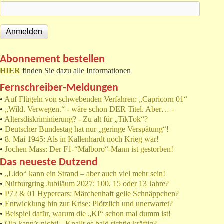
Abonnement bestellen
HIER
finden Sie dazu alle Informationen
Fernschreiber-Meldungen
•
Auf Flügeln von schwebenden Verfahren: „Capricorn 01“
•
„Wild. Verwegen.“ - wäre schon DER Titel. Aber… -
•
Altersdiskriminierung? - Zu alt für „TikTok“?
•
Deutscher Bundestag hat nur „geringe Verspätung“!
•
8. Mai 1945: Als in Kallenhardt noch Krieg war!
•
Jochen Mass: Der F1-“Malboro“-Mann ist gestorben!
Das neueste Dutzend
•
„Lido“ kann ein Strand – aber auch viel mehr sein!
•
Nürburgring Jubiläum 2027: 100, 15 oder 13 Jahre?
•
P72 & 01 Hypercars: Märchenhaft geile Schnäppchen?
•
Entwicklung hin zur Krise: Plötzlich und unerwartet?
•
Beispiel dafür, warum die „KI“ schon mal dumm ist!
•
Ola kann’s nicht! - Knallt es bald richtig kräftig?