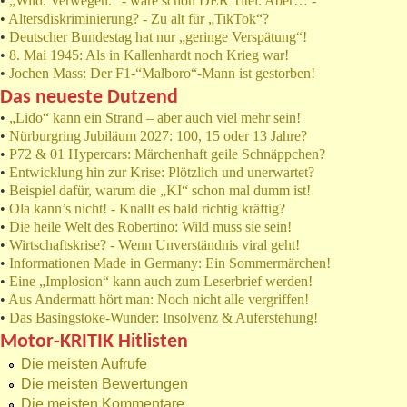
•
„Wild. Verwegen.“ - wäre schon DER Titel. Aber… -
•
Altersdiskriminierung? - Zu alt für „TikTok“?
•
Deutscher Bundestag hat nur „geringe Verspätung“!
•
8. Mai 1945: Als in Kallenhardt noch Krieg war!
•
Jochen Mass: Der F1-“Malboro“-Mann ist gestorben!
Das neueste Dutzend
•
„Lido“ kann ein Strand – aber auch viel mehr sein!
•
Nürburgring Jubiläum 2027: 100, 15 oder 13 Jahre?
•
P72 & 01 Hypercars: Märchenhaft geile Schnäppchen?
•
Entwicklung hin zur Krise: Plötzlich und unerwartet?
•
Beispiel dafür, warum die „KI“ schon mal dumm ist!
•
Ola kann’s nicht! - Knallt es bald richtig kräftig?
•
Die heile Welt des Robertino: Wild muss sie sein!
•
Wirtschaftskrise? - Wenn Unverständnis viral geht!
•
Informationen Made in Germany: Ein Sommermärchen!
•
Eine „Implosion“ kann auch zum Leserbrief werden!
•
Aus Andermatt hört man: Noch nicht alle vergriffen!
•
Das Basingstoke-Wunder: Insolvenz & Auferstehung!
Motor-KRITIK Hitlisten
Die meisten Aufrufe
Die meisten Bewertungen
Die meisten Kommentare