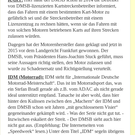
von DMSB-lizenzierten Kartstreckenbetreiber informiert,
dass das Fahren mit einem bestimmten Kart-Motor zu
gefährlich sei und die Streckenbetreiber mit einem
Lizenzentzug zu rechnen hätten, wenn sie das Fahren mit
von solchen Motoren betriebenen Karts auf ihren Strecken
zulassen würden.
Dagegen hat der Motorenhersteller dann geklagt und jetzt in
2015 vor dem Landgericht Frankfurt gewonnen. Der
DMSB, vom Präsidenten Hans-Joachim Stuck geführt, muss
seine Aussagen richtig stellen, den Motor zulassen und
wurde zu Schadenersatz und Richtigstellung verurteilt.
IDM (Motorrad):
IDM steht für „Internationale Deutsche
Motorrad-Meisterschaft“. Das ist im Motorradsport das, was
ein Stefan Bradl gerade als z.B. vom ADAC als nicht gerade
ideal unterstützt empfand. Tatsache ist aber wohl, dass hier
hinter den Kulissen zwischen den „Machern“ der IDM und
dem DMSB schon seit Jahren „mit geschlossenem Visier“
gegeneinander gekämpft wird. - Was der Serie nicht gut tut. -
Inzwischen eskaliert der Streit. - Der DMSB sieht auch hier
nicht gut aus. (Empfehlung: Die Internetseiten von
„Speedweek“ lesen.) Unter dem Titel „IDM“ segeln übrigens