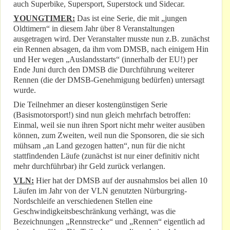
auch Superbike, Supersport, Superstock und Sidecar.
YOUNGTIMER:
Das ist eine Serie, die mit „jungen
Oldtimern“ in diesem Jahr über 8 Veranstaltungen
ausgetragen wird. Der Veranstalter musste nun z.B. zunächst
ein Rennen absagen, da ihm vom DMSB, nach einigem Hin
und Her wegen „Auslandsstarts“ (innerhalb der EU!) per
Ende Juni durch den DMSB die Durchführung weiterer
Rennen (die der DMSB-Genehmigung bedürfen) untersagt
wurde.
Die Teilnehmer an dieser kostengünstigen Serie
(Basismotorsport!) sind nun gleich mehrfach betroffen:
Einmal, weil sie nun ihren Sport nicht mehr weiter ausüben
können, zum Zweiten, weil nun die Sponsoren, die sie sich
mühsam „an Land gezogen hatten“, nun für die nicht
stattfindenden Läufe (zunächst ist nur einer definitiv nicht
mehr durchführbar) ihr Geld zurück verlangen.
VLN:
Hier hat der DMSB auf der ausnahmslos bei allen 10
Läufen im Jahr von der VLN genutzten Nürburgring-
Nordschleife an verschiedenen Stellen eine
Geschwindigkeitsbeschränkung verhängt, was die
Bezeichnungen „Rennstrecke“ und „Rennen“ eigentlich ad