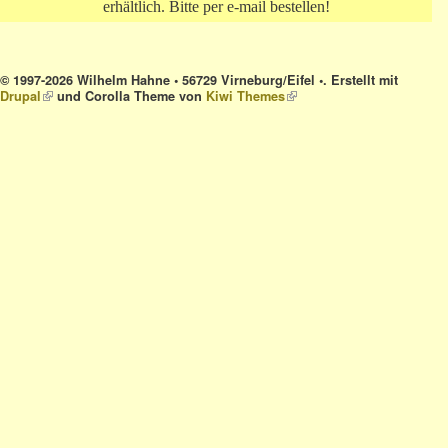
erhältlich. Bitte per e-mail bestellen!
© 1997-2026 Wilhelm Hahne • 56729 Virneburg/Eifel •. Erstellt mit
Drupal
(link is external)
und Corolla Theme von
Kiwi Themes
(link is external)