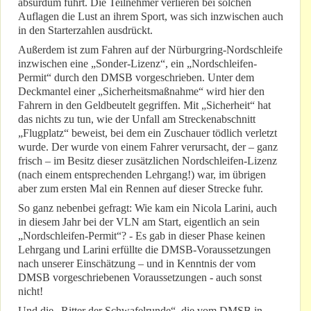
absurdum führt. Die Teilnehmer verlieren bei solchen
Auflagen die Lust an ihrem Sport, was sich inzwischen auch
in den Starterzahlen ausdrückt.
Außerdem ist zum Fahren auf der Nürburgring-Nordschleife
inzwischen eine „Sonder-Lizenz“, ein „Nordschleifen-
Permit“ durch den DMSB vorgeschrieben. Unter dem
Deckmantel einer „Sicherheitsmaßnahme“ wird hier den
Fahrern in den Geldbeutelt gegriffen. Mit „Sicherheit“ hat
das nichts zu tun, wie der Unfall am Streckenabschnitt
„Flugplatz“ beweist, bei dem ein Zuschauer tödlich verletzt
wurde. Der wurde von einem Fahrer verursacht, der – ganz
frisch – im Besitz dieser zusätzlichen Nordschleifen-Lizenz
(nach einem entsprechenden Lehrgang!) war, im übrigen
aber zum ersten Mal ein Rennen auf dieser Strecke fuhr.
So ganz nebenbei gefragt: Wie kam ein Nicola Larini, auch
in diesem Jahr bei der VLN am Start, eigentlich an sein
„Nordschleifen-Permit“? - Es gab in dieser Phase keinen
Lehrgang und Larini erfüllte die DMSB-Voraussetzungen
nach unserer Einschätzung – und in Kenntnis der vom
DMSB vorgeschriebenen Voraussetzungen - auch sonst
nicht!
Und die „Ritter der Schwafelrunde“, die vom DMSB in