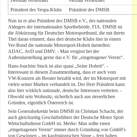
zweimal verheiratet
viermal verheiratet
Präsident des Vespa-Klubs
Präsident des DMSB
Nun ist er also Präsident des DMSB e.V., des nationalen
Ablegers der internationalen Sportbehörde, FIA. DMSB ist
die Abkürzung für Deutscher Motorsportbund, die mit ihrem
Titel daran erinnert, dass drei deutsche Klubs hier in einem
Ver-Bund die nationale Motorsport-Hoheit darstellen:
ADAC, AvD und DMV. - Man vergisst bei der
Außendarstellung gerne das e.V. für „eingetragener Verein“.
Hans-Joachim Stuck ist also quasi „Seine Hoheit“. -
Interessant in diesem Zusammenhang, dass er auch vom
VW-Konzern als Berater bezahlt wird, der im Motorsport mit
vielen seiner Marken verbandelt ist. Der Herr Präsident kann
also hier wirklich nationale, deutsche Interessen vertreten. -
Obwohl sein Wohnsitz, sicherlich auch aus steuerlichen
Gründen, eigentlich Österreich ist.
Sein Generalsekretär beim DMSB ist Christian Schacht, der
auch gleichzeitig Geschäftsführer der Deutsche Motor Sport
Wirtschaftsdienst GmbH ist. Merke: Man sollte einen
„eingetragenen Verein“ immer durch Gründung von GmbH's
von Gewinnen – im kaufmännischen Sinne – fern halten,