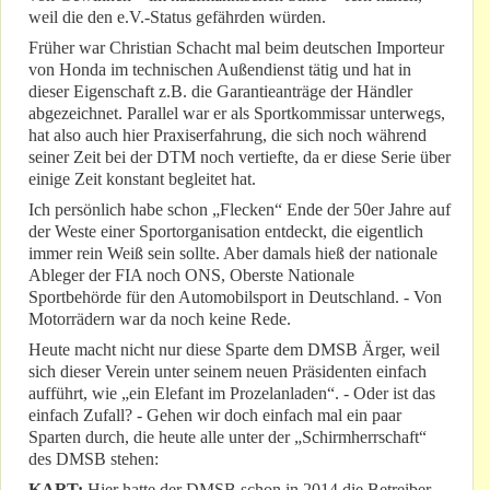
weil die den e.V.-Status gefährden würden.
Früher war Christian Schacht mal beim deutschen Importeur
von Honda im technischen Außendienst tätig und hat in
dieser Eigenschaft z.B. die Garantieanträge der Händler
abgezeichnet. Parallel war er als Sportkommissar unterwegs,
hat also auch hier Praxiserfahrung, die sich noch während
seiner Zeit bei der DTM noch vertiefte, da er diese Serie über
einige Zeit konstant begleitet hat.
Ich persönlich habe schon „Flecken“ Ende der 50er Jahre auf
der Weste einer Sportorganisation entdeckt, die eigentlich
immer rein Weiß sein sollte. Aber damals hieß der nationale
Ableger der FIA noch ONS, Oberste Nationale
Sportbehörde für den Automobilsport in Deutschland. - Von
Motorrädern war da noch keine Rede.
Heute macht nicht nur diese Sparte dem DMSB Ärger, weil
sich dieser Verein unter seinem neuen Präsidenten einfach
aufführt, wie „ein Elefant im Prozelanladen“. - Oder ist das
einfach Zufall? - Gehen wir doch einfach mal ein paar
Sparten durch, die heute alle unter der „Schirmherrschaft“
des DMSB stehen:
KART:
Hier hatte der DMSB schon in 2014 die Betreiber