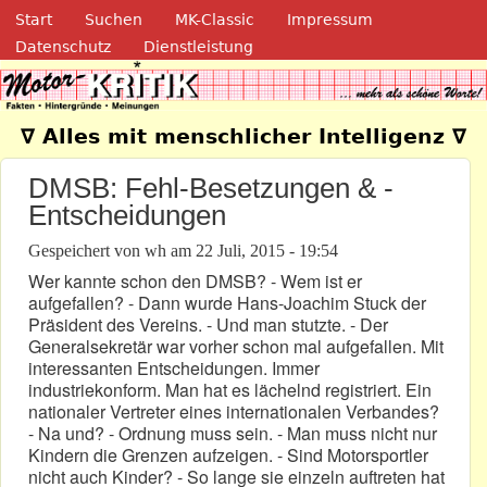
Navigation
Direkt zum Inhalt
Start
Suchen
MK-Classic
Impressum
Datenschutz
Dienstleistung
Motor-Kritik.de
∇ Alles mit menschlicher Intelligenz ∇
DMSB: Fehl-Besetzungen & -
Entscheidungen
Gespeichert von
wh
am
22 Juli, 2015 - 19:54
Wer kannte schon den DMSB? - Wem ist er
aufgefallen? - Dann wurde Hans-Joachim Stuck der
Präsident des Vereins. - Und man stutzte. - Der
Generalsekretär war vorher schon mal aufgefallen. Mit
interessanten Entscheidungen. Immer
industriekonform. Man hat es lächelnd registriert. Ein
nationaler Vertreter eines internationalen Verbandes?
- Na und? - Ordnung muss sein. - Man muss nicht nur
Kindern die Grenzen aufzeigen. - Sind Motorsportler
nicht auch Kinder? - So lange sie einzeln auftreten hat