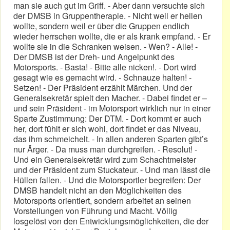
man sie auch gut im Griff. - Aber dann versuchte sich
der DMSB in Gruppentherapie. - Nicht weil er heilen
wollte, sondern weil er über die Gruppen endlich
wieder herrschen wollte, die er als krank empfand. - Er
wollte sie in die Schranken weisen. - Wen? - Alle! -
Der DMSB ist der Dreh- und Angelpunkt des
Motorsports. - Basta! - Bitte alle nicken!. - Dort wird
gesagt wie es gemacht wird. - Schnauze halten! -
Setzen! - Der Präsident erzählt Märchen. Und der
Generalsekretär spielt den Macher. - Dabei findet er –
und sein Präsident - im Motorsport wirklich nur in einer
Sparte Zustimmung: Der DTM. - Dort kommt er auch
her, dort fühlt er sich wohl, dort findet er das Niveau,
das ihm schmeichelt. - In allen anderen Sparten gibt’s
nur Ärger. - Da muss man durchgreifen. - Resolut! -
Und ein Generalsekretär wird zum Schachtmeister
und der Präsident zum Stuckateur. - Und man lässt die
Hüllen fallen. - Und die Motorsportler begreifen: Der
DMSB handelt nicht an den Möglichkeiten des
Motorsports orientiert, sondern arbeitet an seinen
Vorstellungen von Führung und Macht. Völlig
losgelöst von den Entwicklungsmöglichkeiten, die der