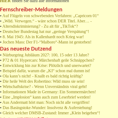
HIER
finden Sie dazu alle Informationen
Fernschreiber-Meldungen
•
Auf Flügeln von schwebenden Verfahren: „Capricorn 01“
•
„Wild. Verwegen.“ - wäre schon DER Titel. Aber… -
•
Altersdiskriminierung? - Zu alt für „TikTok“?
•
Deutscher Bundestag hat nur „geringe Verspätung“!
•
8. Mai 1945: Als in Kallenhardt noch Krieg war!
•
Jochen Mass: Der F1-“Malboro“-Mann ist gestorben!
Das neueste Dutzend
•
Nürburgring Jubiläum 2027: 100, 15 oder 13 Jahre?
•
P72 & 01 Hypercars: Märchenhaft geile Schnäppchen?
•
Entwicklung hin zur Krise: Plötzlich und unerwartet?
•
Beispiel dafür, warum die „KI“ schon mal dumm ist!
•
Ola kann’s nicht! - Knallt es bald richtig kräftig?
•
Die heile Welt des Robertino: Wild muss sie sein!
•
Wirtschaftskrise? - Wenn Unverständnis viral geht!
•
Informationen Made in Germany: Ein Sommermärchen!
•
Eine „Implosion“ kann auch zum Leserbrief werden!
•
Aus Andermatt hört man: Noch nicht alle vergriffen!
•
Das Basingstoke-Wunder: Insolvenz & Auferstehung!
•
Gleich welcher DMSB-Zustand: Immer „Klein beigeben“!