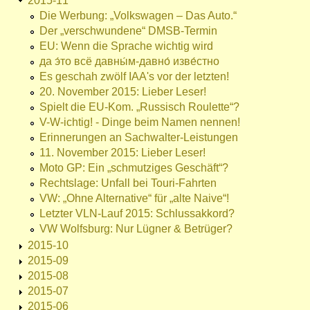
2015-11
Die Werbung: „Volkswagen – Das Auto.“
Der „verschwundene“ DMSB-Termin
EU: Wenn die Sprache wichtig wird
да э́то всё давны́м-давно́ изве́стно
Es geschah zwölf IAA's vor der letzten!
20. November 2015: Lieber Leser!
Spielt die EU-Kom. „Russisch Roulette“?
V-W-ichtig! - Dinge beim Namen nennen!
Erinnerungen an Sachwalter-Leistungen
11. November 2015: Lieber Leser!
Moto GP: Ein „schmutziges Geschäft“?
Rechtslage: Unfall bei Touri-Fahrten
VW: „Ohne Alternative“ für „alte Naive“!
Letzter VLN-Lauf 2015: Schlussakkord?
VW Wolfsburg: Nur Lügner & Betrüger?
2015-10
2015-09
2015-08
2015-07
2015-06