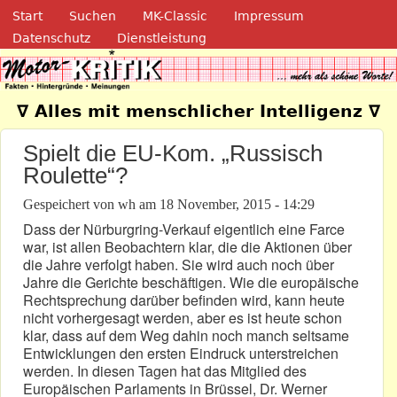
Navigation
Direkt zum Inhalt
Start
Suchen
MK-Classic
Impressum
Datenschutz
Dienstleistung
Motor-Kritik.de
∇ Alles mit menschlicher Intelligenz ∇
Spielt die EU-Kom. „Russisch
Roulette“?
Gespeichert von
wh
am
18 November, 2015 - 14:29
Dass der Nürburgring-Verkauf eigentlich eine Farce
war, ist allen Beobachtern klar, die die Aktionen über
die Jahre verfolgt haben. Sie wird auch noch über
Jahre die Gerichte beschäftigen. Wie die europäische
Rechtsprechung darüber befinden wird, kann heute
nicht vorhergesagt werden, aber es ist heute schon
klar, dass auf dem Weg dahin noch manch seltsame
Entwicklungen den ersten Eindruck unterstreichen
werden. In diesen Tagen hat das Mitglied des
Europäischen Parlaments in Brüssel, Dr. Werner