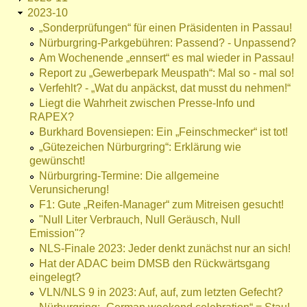
2023-10
„Sonderprüfungen“ für einen Präsidenten in Passau!
Nürburgring-Parkgebühren: Passend? - Unpassend?
Am Wochenende „ennsert“ es mal wieder in Passau!
Report zu „Gewerbepark Meuspath“: Mal so - mal so!
Verfehlt? - „Wat du anpäckst, dat musst du nehmen!“
Liegt die Wahrheit zwischen Presse-Info und
RAPEX?
Burkhard Bovensiepen: Ein „Feinschmecker“ ist tot!
„Gütezeichen Nürburgring“: Erklärung wie
gewünscht!
Nürburgring-Termine: Die allgemeine
Verunsicherung!
F1: Gute „Reifen-Manager“ zum Mitreisen gesucht!
"Null Liter Verbrauch, Null Geräusch, Null
Emission"?
NLS-Finale 2023: Jeder denkt zunächst nur an sich!
Hat der ADAC beim DMSB den Rückwärtsgang
eingelegt?
VLN/NLS 9 in 2023: Auf, auf, zum letzten Gefecht?