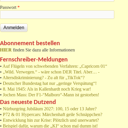
Passwort
*
Abonnement bestellen
HIER
finden Sie dazu alle Informationen
Fernschreiber-Meldungen
•
Auf Flügeln von schwebenden Verfahren: „Capricorn 01“
•
„Wild. Verwegen.“ - wäre schon DER Titel. Aber… -
•
Altersdiskriminierung? - Zu alt für „TikTok“?
•
Deutscher Bundestag hat nur „geringe Verspätung“!
•
8. Mai 1945: Als in Kallenhardt noch Krieg war!
•
Jochen Mass: Der F1-“Malboro“-Mann ist gestorben!
Das neueste Dutzend
•
Nürburgring Jubiläum 2027: 100, 15 oder 13 Jahre?
•
P72 & 01 Hypercars: Märchenhaft geile Schnäppchen?
•
Entwicklung hin zur Krise: Plötzlich und unerwartet?
•
Beispiel dafür, warum die „KI“ schon mal dumm ist!