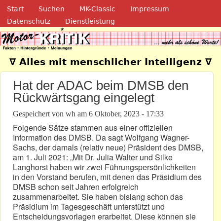
Navigation
Direkt zum Inhalt
Start
Suchen
MK-Classic
Impressum
Datenschutz
Dienstleistung
Motor-Kritik.de
∇ Alles mit menschlicher Intelligenz ∇
Hat der ADAC beim DMSB den
Rückwärtsgang eingelegt
Gespeichert von
wh
am
6 Oktober, 2023 - 17:33
Folgende Sätze stammen aus einer offiziellen
Information des DMSB. Da sagt Wolfgang Wagner-
Sachs, der damals (relativ neue) Präsident des DMSB,
am 1. Juli 2021: „Mit Dr. Julia Walter und Silke
Langhorst haben wir zwei Führungspersönlichkeiten
in den Vorstand berufen, mit denen das Präsidium des
DMSB schon seit Jahren erfolgreich
zusammenarbeitet. Sie haben bislang schon das
Präsidium im Tagesgeschäft unterstützt und
Entscheidungsvorlagen erarbeitet. Diese können sie