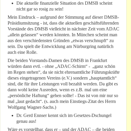
Die aktuelle finanzielle Situation des DMSB scheint
nicht gar so rosig zu sein!
Mein Eindruck – aufgrund der Stimmung auf dieser DMSB-
Präsidiumsitzung - ist, dass die aktuellen geschäftsführenden
Vorstände des DMSB vielleicht in nächster Zeit vom ADAC
„allein gelassen“ werden könnten. In München scheint man
aus den verschiedensten Gründen „etwas verschnupft“ zu
sein. Da spielt die Entwicklung am Nürburgring natürlich
auch eine Rolle.
Die beiden Vorstands-Damen des DMSB in Frankfurt
würden dann evtl. - ohne „ADAC-Schirm“ - „ganz schön
im Regen stehen“, da sie nicht ehrenamtliche Führungskräfte
dieses eingetragenen Vereins (e.V.) sondern „hauptamtlich“
sind, die für ihre Leistungen voll bezahlt werden. Da gibt es
dann wohl keine Ausreden, wenn es z.B. mal um eine
„persönliche Haftung“ gehen sollte! - Das ist von mir nur so
mal „laut gedacht“. (s. auch mein Einstiegs-Zitat des Herrn
Wolfgang Wagner-Sachs.)
Dr. Gerd Ennser kennt sich im Gesetzes-Dschungel
genau aus!
Wäre es vorstellbar, dass er – und der ADAC – die beiden