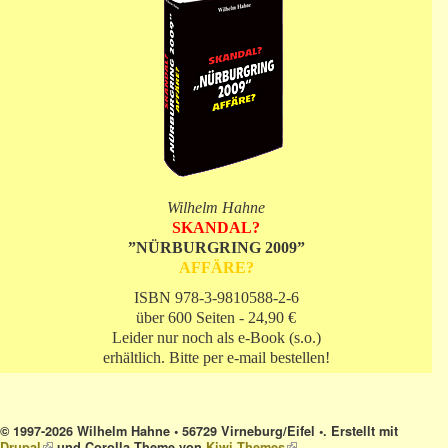
Wilhelm Hahne
SKANDAL?
”NÜRBURGRING 2009”
AFFÄRE?
ISBN 978-3-9810588-2-6
über 600 Seiten - 24,90 €
Leider nur noch als e-Book (s.o.)
erhältlich. Bitte per e-mail bestellen!
© 1997-2026 Wilhelm Hahne • 56729 Virneburg/Eifel •. Erstellt mit
Drupal
(link is external)
und Corolla Theme von
Kiwi Themes
(link is external)