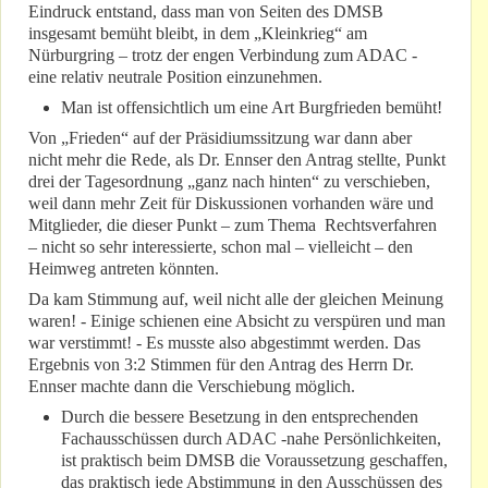
Eindruck entstand, dass man von Seiten des DMSB
insgesamt bemüht bleibt, in dem „Kleinkrieg“ am
Nürburgring – trotz der engen Verbindung zum ADAC -
eine relativ neutrale Position einzunehmen.
Man ist offensichtlich um eine Art Burgfrieden bemüht!
Von „Frieden“ auf der Präsidiumssitzung war dann aber
nicht mehr die Rede, als Dr. Ennser den Antrag stellte, Punkt
drei der Tagesordnung „ganz nach hinten“ zu verschieben,
weil dann mehr Zeit für Diskussionen vorhanden wäre und
Mitglieder, die dieser Punkt – zum Thema Rechtsverfahren
– nicht so sehr interessierte, schon mal – vielleicht – den
Heimweg antreten könnten.
Da kam Stimmung auf, weil nicht alle der gleichen Meinung
waren! - Einige schienen eine Absicht zu verspüren und man
war verstimmt! - Es musste also abgestimmt werden. Das
Ergebnis von 3:2 Stimmen für den Antrag des Herrn Dr.
Ennser machte dann die Verschiebung möglich.
Durch die bessere Besetzung in den entsprechenden
Fachausschüssen durch ADAC -nahe Persönlichkeiten,
ist praktisch beim DMSB die Voraussetzung geschaffen,
das praktisch jede Abstimmung in den Ausschüssen des