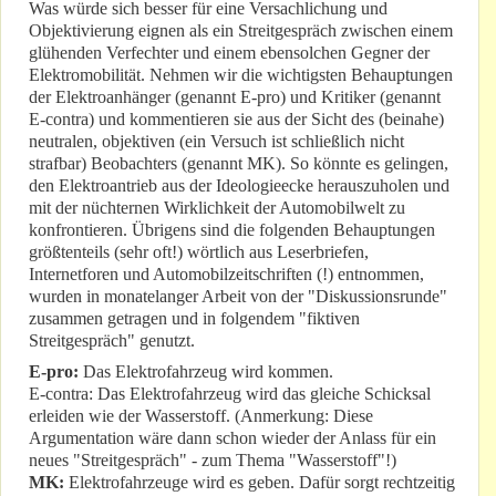
Was würde sich besser für eine Versachlichung und
Objektivierung eignen als ein Streitgespräch zwischen einem
glühenden Verfechter und einem ebensolchen Gegner der
Elektromobilität. Nehmen wir die wichtigsten Behauptungen
der Elektroanhänger (genannt E-pro) und Kritiker (genannt
E-contra) und kommentieren sie aus der Sicht des (beinahe)
neutralen, objektiven (ein Versuch ist schließlich nicht
strafbar) Beobachters (genannt MK). So könnte es gelingen,
den Elektroantrieb aus der Ideologieecke herauszuholen und
mit der nüchternen Wirklichkeit der Automobilwelt zu
konfrontieren. Übrigens sind die folgenden Behauptungen
größtenteils (sehr oft!) wörtlich aus Leserbriefen,
Internetforen und Automobilzeitschriften (!) entnommen,
wurden in monatelanger Arbeit von der "Diskussionsrunde"
zusammen getragen und in folgendem "fiktiven
Streitgespräch" genutzt.
E-pro:
Das Elektrofahrzeug wird kommen.
E-contra: Das Elektrofahrzeug wird das gleiche Schicksal
erleiden wie der Wasserstoff. (Anmerkung: Diese
Argumentation wäre dann schon wieder der Anlass für ein
neues "Streitgespräch" - zum Thema "Wasserstoff"!)
MK:
Elektrofahrzeuge wird es geben. Dafür sorgt rechtzeitig