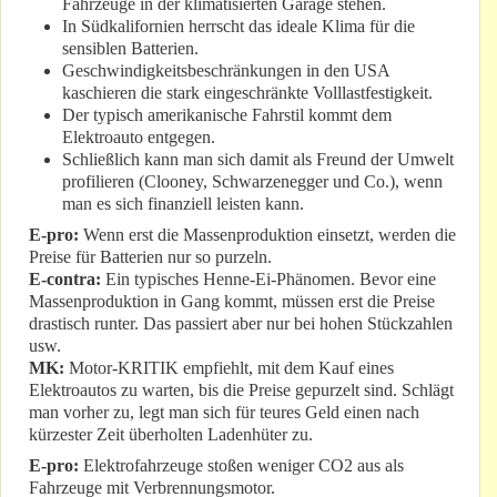
Fahrzeuge in der klimatisierten Garage stehen.
In Südkalifornien herrscht das ideale Klima für die
sensiblen Batterien.
Geschwindigkeitsbeschränkungen in den USA
kaschieren die stark eingeschränkte Volllastfestigkeit.
Der typisch amerikanische Fahrstil kommt dem
Elektroauto entgegen.
Schließlich kann man sich damit als Freund der Umwelt
profilieren (Clooney, Schwarzenegger und Co.), wenn
man es sich finanziell leisten kann.
E-pro:
Wenn erst die Massenproduktion einsetzt, werden die
Preise für Batterien nur so purzeln.
E-contra:
Ein typisches Henne-Ei-Phänomen. Bevor eine
Massenproduktion in Gang kommt, müssen erst die Preise
drastisch runter. Das passiert aber nur bei hohen Stückzahlen
usw.
MK:
Motor-KRITIK empfiehlt, mit dem Kauf eines
Elektroautos zu warten, bis die Preise gepurzelt sind. Schlägt
man vorher zu, legt man sich für teures Geld einen nach
kürzester Zeit überholten Ladenhüter zu.
E-pro:
Elektrofahrzeuge stoßen weniger CO2 aus als
Fahrzeuge mit Verbrennungsmotor.