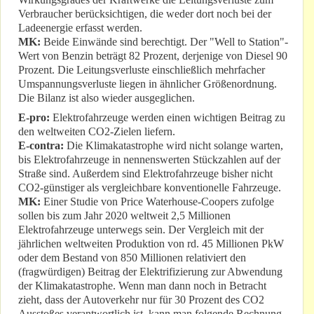
Verbraucher berücksichtigen, die weder dort noch bei der
Ladeenergie erfasst werden.
MK:
Beide Einwände sind berechtigt. Der "Well to Station"-
Wert von Benzin beträgt 82 Prozent, derjenige von Diesel 90
Prozent. Die Leitungsverluste einschließlich mehrfacher
Umspannungsverluste liegen in ähnlicher Größenordnung.
Die Bilanz ist also wieder ausgeglichen.
E-pro:
Elektrofahrzeuge werden einen wichtigen Beitrag zu
den weltweiten CO2-Zielen liefern.
E-contra:
Die Klimakatastrophe wird nicht solange warten,
bis Elektrofahrzeuge in nennenswerten Stückzahlen auf der
Straße sind. Außerdem sind Elektrofahrzeuge bisher nicht
CO2-günstiger als vergleichbare konventionelle Fahrzeuge.
MK:
Einer Studie von Price Waterhouse-Coopers zufolge
sollen bis zum Jahr 2020 weltweit 2,5 Millionen
Elektrofahrzeuge unterwegs sein. Der Vergleich mit der
jährlichen weltweiten Produktion von rd. 45 Millionen PkW
oder dem Bestand von 850 Millionen relativiert den
(fragwürdigen) Beitrag der Elektrifizierung zur Abwendung
der Klimakatastrophe. Wenn man dann noch in Betracht
zieht, dass der Autoverkehr nur für 30 Prozent des CO2
Ausstoßes verantwortlich ist, kann man folgende Rechnung