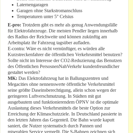
Laternengaragen
Garagen ohne Starkstromanschluss
Temperaturen unter 5° Celsius
E-pro:
Trotzdem gibt es mehr als genug Anwendungsfälle
für Elektrofahrzeuge. Die meisten Pendler liegen innerhalb
des Radius der Reichweite und können zukünftig am
Arbeitsplatz ihr Fahrzeug tagsüber aufladen.
E-contra: Wäre es nicht vernünftiger, es würden alle
Kurzstreckenfahrer die öffentlichen Verkehrsmittel benutzen?
Sollte nicht im Interesse der CO2-Reduzierung das Benutzen
des Öffentlichen PersosnenNahVerkehr kundenfreundlicher
gestaltet werden?
MK:
Das Elektrofahrzeug hat in Ballungszentren und
Megacities ohne nennenswerte öffentliche Verkehrsmittel
seine größte Daseinsberechtigung, allein schon wegen der
geringeren Luftverschmutzung. In Städten mit gut
ausgebautem und funktionierendem ÖPNV ist die optimale
Auslastung dieses Verkehrsmittels die beste Option zur
Erreichung der Klimaschutzziele. In Deutschland passierte in
den letzten Jahren das Gegenteil. Die Bahn wurde kaputt
saniert, die Nutzer systematisch durch Pannen und
miserablen Service verprellt. Die S-Bahnen zeichnen sich