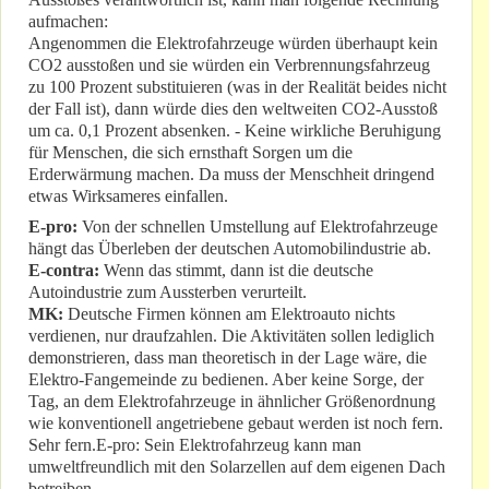
aufmachen:
Angenommen die Elektrofahrzeuge würden überhaupt kein
CO2 ausstoßen und sie würden ein Verbrennungsfahrzeug
zu 100 Prozent substituieren (was in der Realität beides nicht
der Fall ist), dann würde dies den weltweiten CO2-Ausstoß
um ca. 0,1 Prozent absenken. - Keine wirkliche Beruhigung
für Menschen, die sich ernsthaft Sorgen um die
Erderwärmung machen. Da muss der Menschheit dringend
etwas Wirksameres einfallen.
E-pro:
Von der schnellen Umstellung auf Elektrofahrzeuge
hängt das Überleben der deutschen Automobilindustrie ab.
E-contra:
Wenn das stimmt, dann ist die deutsche
Autoindustrie zum Aussterben verurteilt.
MK:
Deutsche Firmen können am Elektroauto nichts
verdienen, nur draufzahlen. Die Aktivitäten sollen lediglich
demonstrieren, dass man theoretisch in der Lage wäre, die
Elektro-Fangemeinde zu bedienen. Aber keine Sorge, der
Tag, an dem Elektrofahrzeuge in ähnlicher Größenordnung
wie konventionell angetriebene gebaut werden ist noch fern.
Sehr fern.E-pro: Sein Elektrofahrzeug kann man
umweltfreundlich mit den Solarzellen auf dem eigenen Dach
betreiben.