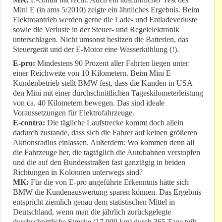
Mini E (in ams 5/2010) zeigte ein ähnliches Ergebnis. Beim
Elektroantrieb werden gerne die Lade- und Entladeverluste
sowie die Verluste in der Steuer- und Regelelektronik
unterschlagen. Nicht umsonst besitzen die Batterien, das
Steuergerät und der E-Motor eine Wasserkühlung (!).
E-pro:
Mindestens 90 Prozent aller Fahrten liegen unter
einer Reichweite von 10 Kilometern. Beim Mini E
Kundenbetrieb stellt BMW fest, dass die Kunden in USA
den Mini mit einer durchschnittlichen Tageskilometerleistung
von ca. 40 Kilometern bewegen. Das sind ideale
Voraussetzungen für Elektrofahrzeuge.
E-contra:
Die tägliche Laufstrecke kommt doch allein
dadurch zustande, dass sich die Fahrer auf keinen größeren
Aktionsradius einlassen. Außerdem: Wo kommen denn all
die Fahrzeuge her, die tagtäglich die Autobahnen verstopfen
und die auf den Bundesstraßen fast ganztägig in beiden
Richtungen in Kolonnen unterwegs sind?
MK:
Für die von E-pro angeführte Erkenntnis hätte sich
BMW die Kundenauswertung sparen können. Das Ergebnis
entspricht ziemlich genau dem statistischen Mittel in
Deutschland, wenn man die jährlich zurückgelegte
durchschnittliche Strecke (17.000 km) durch 365 Tage teilt.