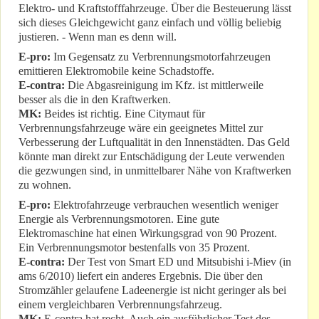
Elektro- und Kraftstofffahrzeuge. Über die Besteuerung lässt
sich dieses Gleichgewicht ganz einfach und völlig beliebig
justieren. - Wenn man es denn will.
E-pro:
Im Gegensatz zu Verbrennungsmotorfahrzeugen
emittieren Elektromobile keine Schadstoffe.
E-contra:
Die Abgasreinigung im Kfz. ist mittlerweile
besser als die in den Kraftwerken.
MK:
Beides ist richtig. Eine Citymaut für
Verbrennungsfahrzeuge wäre ein geeignetes Mittel zur
Verbesserung der Luftqualität in den Innenstädten. Das Geld
könnte man direkt zur Entschädigung der Leute verwenden
die gezwungen sind, in unmittelbarer Nähe von Kraftwerken
zu wohnen.
E-pro:
Elektrofahrzeuge verbrauchen wesentlich weniger
Energie als Verbrennungsmotoren. Eine gute
Elektromaschine hat einen Wirkungsgrad von 90 Prozent.
Ein Verbrennungsmotor bestenfalls von 35 Prozent.
E-contra:
Der Test von Smart ED und Mitsubishi i-Miev (in
ams 6/2010) liefert ein anderes Ergebnis. Die über den
Stromzähler gelaufene Ladeenergie ist nicht geringer als bei
einem vergleichbaren Verbrennungsfahrzeug.
MK:
E-contra hat recht. Auch ein ausführlicher Test des