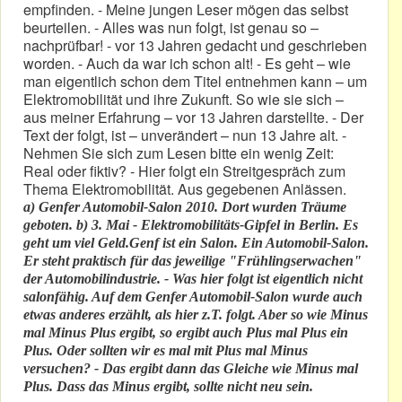
empfinden. - Meine jungen Leser mögen das selbst
beurteilen. - Alles was nun folgt, ist genau so –
nachprüfbar! - vor 13 Jahren gedacht und geschrieben
worden. - Auch da war ich schon alt! - Es geht – wie
man eigentlich schon dem Titel entnehmen kann – um
Elektromobilität und ihre Zukunft. So wie sie sich –
aus meiner Erfahrung – vor 13 Jahren darstellte. - Der
Text der folgt, ist – unverändert – nun 13 Jahre alt. -
Nehmen Sie sich zum Lesen bitte ein wenig Zeit:
Real oder fiktiv? - Hier folgt ein Streitgespräch zum
Thema Elektromobilität. Aus gegebenen Anlässen.
a) Genfer Automobil-Salon 2010. Dort wurden Träume
geboten. b) 3. Mai - Elektromobilitäts-Gipfel in Berlin. Es
geht um viel Geld.Genf ist ein Salon. Ein Automobil-Salon.
Er steht praktisch für das jeweilige "Frühlingserwachen"
der Automobilindustrie. - Was hier folgt ist eigentlich nicht
salonfähig. Auf dem Genfer Automobil-Salon wurde auch
etwas anderes erzählt, als hier z.T. folgt. Aber so wie Minus
mal Minus Plus ergibt, so ergibt auch Plus mal Plus ein
Plus. Oder sollten wir es mal mit Plus mal Minus
versuchen? - Das ergibt dann das Gleiche wie Minus mal
Plus. Dass das Minus ergibt, sollte nicht neu sein.