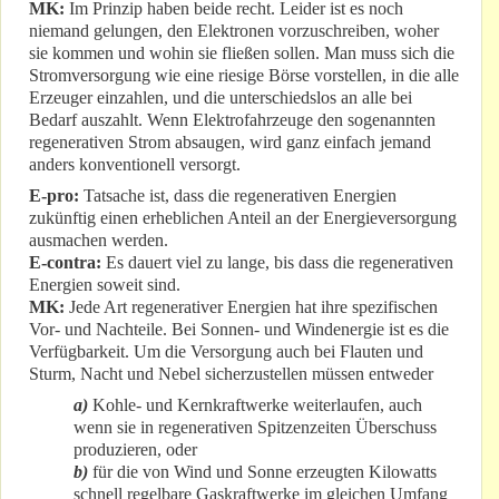
MK:
Im Prinzip haben beide recht. Leider ist es noch
niemand gelungen, den Elektronen vorzuschreiben, woher
sie kommen und wohin sie fließen sollen. Man muss sich die
Stromversorgung wie eine riesige Börse vorstellen, in die alle
Erzeuger einzahlen, und die unterschiedslos an alle bei
Bedarf auszahlt. Wenn Elektrofahrzeuge den sogenannten
regenerativen Strom absaugen, wird ganz einfach jemand
anders konventionell versorgt.
E-pro:
Tatsache ist, dass die regenerativen Energien
zukünftig einen erheblichen Anteil an der Energieversorgung
ausmachen werden.
E-contra:
Es dauert viel zu lange, bis dass die regenerativen
Energien soweit sind.
MK:
Jede Art regenerativer Energien hat ihre spezifischen
Vor- und Nachteile. Bei Sonnen- und Windenergie ist es die
Verfügbarkeit. Um die Versorgung auch bei Flauten und
Sturm, Nacht und Nebel sicherzustellen müssen entweder
a)
Kohle- und Kernkraftwerke weiterlaufen, auch
wenn sie in regenerativen Spitzenzeiten Überschuss
produzieren, oder
b)
für die von Wind und Sonne erzeugten Kilowatts
schnell regelbare Gaskraftwerke im gleichen Umfang