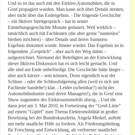
Und so ist das auch mit den Elektro-Automobilen, die in
Genf propagiert wurden. Man kann sich über Details streiten,
aber nicht über das Endergebnis. - Die folgende Geschichte
– ein fiktives Streitgespräch – hat in seiner
Entstehungsgeschichte Monate gedauert. Weil wirklich –
tatsächlich auch mit Fachleuten (die aber gerne "namenlos"
bleiben möchten) – über Details und deren Summen-
Ergebnis diskutiert wurde. Immer wieder. Das Ergebnis ist in
folgendem „Gespräch“ - aber auch der Weg dahin –
aufgezeichnet. Niemand der Beteiligten an der Entwicklung
dieser fiktiven Diskussion hat es sich leicht gemacht. Und
alle sind am Ende unbefriedigt. Die Geschichte hätte länger –
aber auch kürzer – sein können. Denn eigentlich war der
Schluss – oder die Schlussfolgerung allen (weil es sich um
Fachleute handelte!) klar. - Leider (scheinbar?) nicht der
Automobilindustrie (und deren Managern!), die in Genf eine
Show zugunsten des Elektroautomobils abzog. - Und die
dann jetzt am 3. Mai 2010, in Fortsetzung der "Genf-Linie"
auf einem "Gipfel" zum Thema Elektromobilität in großer
Besetzung bei der Bundeskanzlerin, Angela Merkel, auftritt
um mehr staatliche Hilfe zu fordern. Als Förderungsbeitrag
für Forschung und Entwicklung, als verlorener staatlicher