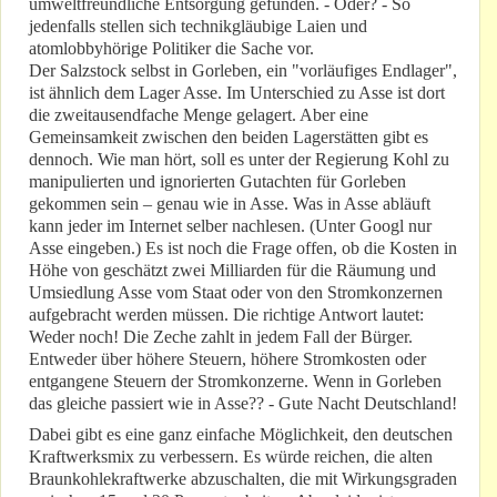
umweltfreundliche Entsorgung gefunden. - Oder? - So
jedenfalls stellen sich technikgläubige Laien und
atomlobbyhörige Politiker die Sache vor.
Der Salzstock selbst in Gorleben, ein "vorläufiges Endlager",
ist ähnlich dem Lager Asse. Im Unterschied zu Asse ist dort
die zweitausendfache Menge gelagert. Aber eine
Gemeinsamkeit zwischen den beiden Lagerstätten gibt es
dennoch. Wie man hört, soll es unter der Regierung Kohl zu
manipulierten und ignorierten Gutachten für Gorleben
gekommen sein – genau wie in Asse. Was in Asse abläuft
kann jeder im Internet selber nachlesen. (Unter Googl nur
Asse eingeben.) Es ist noch die Frage offen, ob die Kosten in
Höhe von geschätzt zwei Milliarden für die Räumung und
Umsiedlung Asse vom Staat oder von den Stromkonzernen
aufgebracht werden müssen. Die richtige Antwort lautet:
Weder noch! Die Zeche zahlt in jedem Fall der Bürger.
Entweder über höhere Steuern, höhere Stromkosten oder
entgangene Steuern der Stromkonzerne. Wenn in Gorleben
das gleiche passiert wie in Asse?? - Gute Nacht Deutschland!
Dabei gibt es eine ganz einfache Möglichkeit, den deutschen
Kraftwerksmix zu verbessern. Es würde reichen, die alten
Braunkohlekraftwerke abzuschalten, die mit Wirkungsgraden