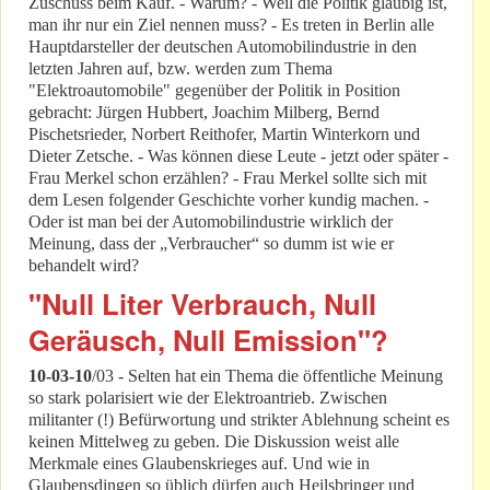
Zuschuss beim Kauf. - Warum? - Weil die Politik gläubig ist,
man ihr nur ein Ziel nennen muss? - Es treten in Berlin alle
Hauptdarsteller der deutschen Automobilindustrie in den
letzten Jahren auf, bzw. werden zum Thema
"Elektroautomobile" gegenüber der Politik in Position
gebracht: Jürgen Hubbert, Joachim Milberg, Bernd
Pischetsrieder, Norbert Reithofer, Martin Winterkorn und
Dieter Zetsche. - Was können diese Leute - jetzt oder später -
Frau Merkel schon erzählen? - Frau Merkel sollte sich mit
dem Lesen folgender Geschichte vorher kundig machen. -
Oder ist man bei der Automobilindustrie wirklich der
Meinung, dass der „Verbraucher“ so dumm ist wie er
behandelt wird?
"Null Liter Verbrauch, Null
Geräusch, Null Emission"?
10-03-10
/03 - Selten hat ein Thema die öffentliche Meinung
so stark polarisiert wie der Elektroantrieb. Zwischen
militanter (!) Befürwortung und strikter Ablehnung scheint es
keinen Mittelweg zu geben. Die Diskussion weist alle
Merkmale eines Glaubenskrieges auf. Und wie in
Glaubensdingen so üblich dürfen auch Heilsbringer und