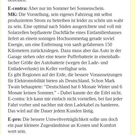
E-contra:
Aber nur im Sommer bei Sonnenschein.
MK:
Die Vorstellung, sein eigenes Fahrzeug mit selbst
produziertem Strom zu betreiben ist leider zu schön um wahr
zu sein. Eine optimal nach Süden ausgerichtete und voll mit
Solarzellen bepflasterte Dachfläche eines Einfamilienhauses
liefert an einem sonnigen Hochsommertag gerade soviel
Energie, um eine Entfernung von sanft gefahrenen 150
Kilometern zurückzulegen. Dazu muss aber das Auto in der
Garage stehen oder eine teuere Pufferbatterie in eineinhalb-
facher Größe der Autobatterie (wegen der Lade- und
Entladeverluste) im Keller verfügbar sein.
Es gibt Regionen auf der Erde, die bessere Voraussetzungen
für Elektromobilität bieten als Deutschland. Schon Mark
Twain behauptete: "Deutschland hat 6 Monate Winter und 6
Monate keinen Sommer." - Dabei kannte der die Eifel nicht.
E-contra: Ich kann mir einfach nicht vorstellen, bei fast jeder
Fahrt vorher und nachher mit dem Ladekabel zu hantieren.
Das wird auf die Dauer jedem Kunden lästig.
E-pro:
Die bessere Umweltverträglichkeit sollte uns doch
ein paar kleinere Zugeständnisse an Kosten und Komfort
wert sein.