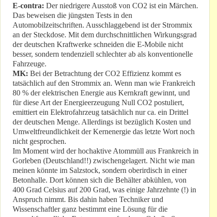
E-contra:
Der niedrigere Ausstoß von CO2 ist ein Märchen.
Das beweisen die jüngsten Tests in den
Automobilzeitschriften. Ausschlaggebend ist der Strommix
an der Steckdose. Mit dem durchschnittlichen Wirkungsgrad
der deutschen Kraftwerke schneiden die E-Mobile nicht
besser, sondern tendenziell schlechter ab als konventionelle
Fahrzeuge.
MK:
Bei der Betrachtung der CO2 Effizienz kommt es
tatsächlich auf den Strommix an. Wenn man wie Frankreich
80 % der elektrischen Energie aus Kernkraft gewinnt, und
für diese Art der Energieerzeugung Null CO2 postuliert,
emittiert ein Elektrofahrzeug tatsächlich nur ca. ein Drittel
der deutschen Menge. Allerdings ist bezüglich Kosten und
Umweltfreundlichkeit der Kernenergie das letzte Wort noch
nicht gesprochen.
Im Moment wird der hochaktive Atommüll aus Frankreich in
Gorleben (Deutschland!!) zwischengelagert. Nicht wie man
meinen könnte im Salzstock, sondern oberirdisch in einer
Betonhalle. Dort können sich die Behälter abkühlen, von
400 Grad Celsius auf 200 Grad, was einige Jahrzehnte (!) in
Anspruch nimmt. Bis dahin haben Techniker und
Wissenschaftler ganz bestimmt eine Lösung für die