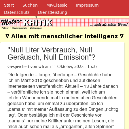
Navigation
Direkt zum Inhalt
Start
Suchen
MK-Classic
Impressum
Datenschutz
Dienstleistung
Motor-Kritik.de
∇ Alles mit menschlicher Intelligenz ∇
"Null Liter Verbrauch, Null
Geräusch, Null Emission"?
Gespeichert von
wh
am
11 Oktober, 2023 - 15:37
Die folgende – lange, überlange – Geschichte habe
ich im März 2010 geschrieben und auf diesen
Internetseiten veröffentlicht. Aktuell – 13 Jahre danach
– veröffentliche ich sie noch einmal, weil ich am
letzten Wochenende mal in meinen alten Geschichten
gelesen habe, um einmal zu überprüfen, ob ich
„damals“ mit meiner Auffassung zu den Dingen „richtig
lag“. Oder bestätige ich mit der Geschichte von
„damals“ nur meine Kritiker unter meinen Lesern, die
mich auch schon mal als „arroganten, alten Spinner“