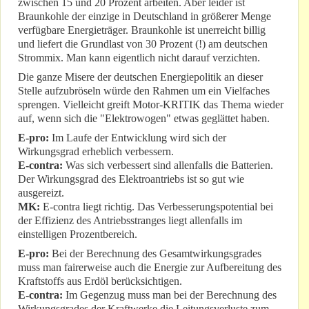
zwischen 15 und 20 Prozent arbeiten. Aber leider ist
Braunkohle der einzige in Deutschland in größerer Menge
verfügbare Energieträger. Braunkohle ist unerreicht billig
und liefert die Grundlast von 30 Prozent (!) am deutschen
Strommix. Man kann eigentlich nicht darauf verzichten.
Die ganze Misere der deutschen Energiepolitik an dieser
Stelle aufzubröseln würde den Rahmen um ein Vielfaches
sprengen. Vielleicht greift Motor-KRITIK das Thema wieder
auf, wenn sich die "Elektrowogen" etwas geglättet haben.
E-pro:
Im Laufe der Entwicklung wird sich der
Wirkungsgrad erheblich verbessern.
E-contra:
Was sich verbessert sind allenfalls die Batterien.
Der Wirkungsgrad des Elektroantriebs ist so gut wie
ausgereizt.
MK:
E-contra liegt richtig. Das Verbesserungspotential bei
der Effizienz des Antriebsstranges liegt allenfalls im
einstelligen Prozentbereich.
E-pro:
Bei der Berechnung des Gesamtwirkungsgrades
muss man fairerweise auch die Energie zur Aufbereitung des
Kraftstoffs aus Erdöl berücksichtigen.
E-contra:
Im Gegenzug muss man bei der Berechnung des
Wirkungsgrades der Kraftwerke die Leitungsverluste zum