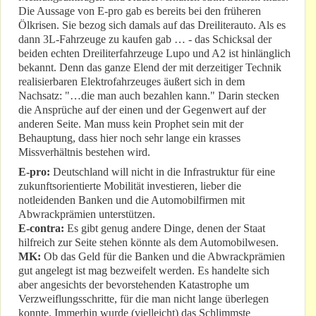
Die Aussage von E-pro gab es bereits bei den früheren
Ölkrisen. Sie bezog sich damals auf das Dreiliterauto. Als es
dann 3L-Fahrzeuge zu kaufen gab … - das Schicksal der
beiden echten Dreiliterfahrzeuge Lupo und A2 ist hinlänglich
bekannt. Denn das ganze Elend der mit derzeitiger Technik
realisierbaren Elektrofahrzeuges äußert sich in dem
Nachsatz: "…die man auch bezahlen kann." Darin stecken
die Ansprüche auf der einen und der Gegenwert auf der
anderen Seite. Man muss kein Prophet sein mit der
Behauptung, dass hier noch sehr lange ein krasses
Missverhältnis bestehen wird.
E-pro:
Deutschland will nicht in die Infrastruktur für eine
zukunftsorientierte Mobilität investieren, lieber die
notleidenden Banken und die Automobilfirmen mit
Abwrackprämien unterstützen.
E-contra:
Es gibt genug andere Dinge, denen der Staat
hilfreich zur Seite stehen könnte als dem Automobilwesen.
MK:
Ob das Geld für die Banken und die Abwrackprämien
gut angelegt ist mag bezweifelt werden. Es handelte sich
aber angesichts der bevorstehenden Katastrophe um
Verzweiflungsschritte, für die man nicht lange überlegen
konnte. Immerhin wurde (vielleicht) das Schlimmste