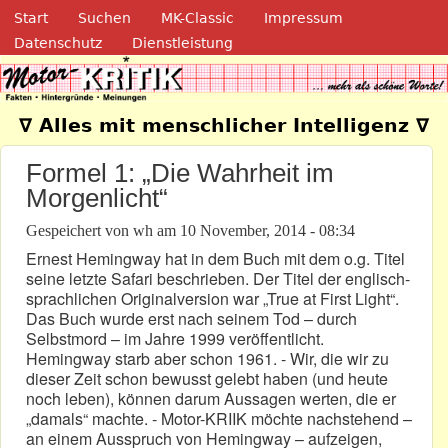
Navigation
Direkt zum Inhalt
Start
Suchen
MK-Classic
Impressum
Datenschutz
Dienstleistung
Motor-Kritik.de
∇ Alles mit menschlicher Intelligenz ∇
Formel 1: „Die Wahrheit im
Morgenlicht“
Gespeichert von
wh
am
10 November, 2014 - 08:34
Ernest Hemingway hat in dem Buch mit dem o.g. Titel
seine letzte Safari beschrieben. Der Titel der englisch-
sprachlichen Originalversion war „True at First Light“.
Das Buch wurde erst nach seinem Tod – durch
Selbstmord – im Jahre 1999 veröffentlicht.
Hemingway starb aber schon 1961. - Wir, die wir zu
dieser Zeit schon bewusst gelebt haben (und heute
noch leben), können darum Aussagen werten, die er
„damals“ machte. - Motor-KRIIK möchte nachstehend –
an einem Ausspruch von Hemingway – aufzeigen,