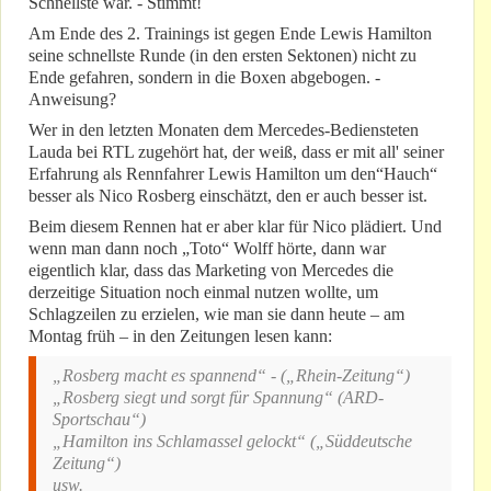
Schnellste war. - Stimmt!
Am Ende des 2. Trainings ist gegen Ende Lewis Hamilton
seine schnellste Runde (in den ersten Sektonen) nicht zu
Ende gefahren, sondern in die Boxen abgebogen. -
Anweisung?
Wer in den letzten Monaten dem Mercedes-Bediensteten
Lauda bei RTL zugehört hat, der weiß, dass er mit all' seiner
Erfahrung als Rennfahrer Lewis Hamilton um den“Hauch“
besser als Nico Rosberg einschätzt, den er auch besser ist.
Beim diesem Rennen hat er aber klar für Nico plädiert. Und
wenn man dann noch „Toto“ Wolff hörte, dann war
eigentlich klar, dass das Marketing von Mercedes die
derzeitige Situation noch einmal nutzen wollte, um
Schlagzeilen zu erzielen, wie man sie dann heute – am
Montag früh – in den Zeitungen lesen kann:
„Rosberg macht es spannend“ - („Rhein-Zeitung“)
„Rosberg siegt und sorgt für Spannung“ (ARD-
Sportschau“)
„Hamilton ins Schlamassel gelockt“ („Süddeutsche
Zeitung“)
usw.