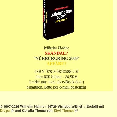
Wilhelm Hahne
SKANDAL?
”NÜRBURGRING 2009”
AFFÄRE?
ISBN 978-3-9810588-2-6
über 600 Seiten - 24,90 €
Leider nur noch als e-Book (s.o.)
erhältlich. Bitte per e-mail bestellen!
© 1997-2026 Wilhelm Hahne • 56729 Virneburg/Eifel •. Erstellt mit
Drupal
(link is external)
und Corolla Theme von
Kiwi Themes
(link is external)