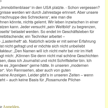
6
e „Immobilienblase“ in den USA platzte. - Schon vergessen?
gnisse werden wir durch Jahrestage erinnert. Aber unsere
ternschnuppe des Schreckens“, wie man die
hnen könnte, nichts gelernt. Wir leben inzwischen in einer
latzen kann. Jeder versucht „sein Weltbild“ zu begrenzen,
seits“ belastet werden. So endet im Geschäftsleben für
ibtischende; ein Techniker arbeitet –
„Lastenheft“ ab. Natürlich würde er mit seiner Erfahrung
t nicht gefragt und er möchte sich nicht unbeliebt
kteur: „Den Namen will ich nicht mehr bei mir im Heft
ragt mich: „Können Sie denn nicht mal schöne Geschichten
, dass ich Journalist und nicht Schriftsteller bin. Ich
 wie es „Irgendwer“ gerne hätte. In unseren „modernen
ner“. Von Rennserien, aber auch von guten
keine Anzeigen. Leider gibt’s in unseren Zeiten – wenn
geht – auch keine Basis für „Rosamunde Pilcher-
!
te
Anmelden
.