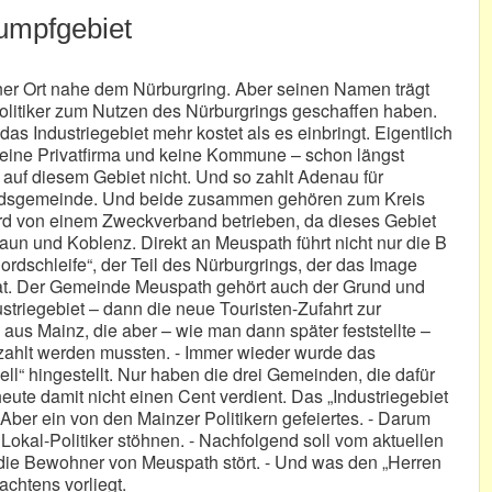
Sumpfgebiet
leiner Ort nahe dem Nürburgring. Aber seinen Namen trägt
Politiker zum Nutzen des Nürburgrings geschaffen haben.
das Industriegebiet mehr kostet als es einbringt. Eigentlich
s eine Privatfirma und keine Kommune – schon längst
 auf diesem Gebiet nicht. Und so zahlt Adenau für
andsgemeinde. Und beide zusammen gehören zum Kreis
ird von einem Zweckverband betrieben, da dieses Gebiet
Daun und Koblenz. Direkt an Meuspath führt nicht nur die B
rdschleife“, der Teil des Nürburgrings, der das Image
hat. Der Gemeinde Meuspath gehört auch der Grund und
triegebiet – dann die neue Touristen-Zufahrt zur
 aus Mainz, die aber – wie man dann später feststellte –
zahlt werden mussten. - Immer wieder wurde das
ll“ hingestellt. Nur haben die drei Gemeinden, die dafür
eute damit nicht einen Cent verdient. Das „Industriegebiet
ber ein von den Mainzer Politikern gefeiertes. - Darum
okal-Politiker stöhnen. - Nachfolgend soll vom aktuellen
die Bewohner von Meuspath stört. - Und was den „Herren
achtens vorliegt.