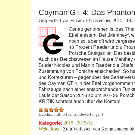
Cayman GT 4: Das Phantom 
Gespeichert von
wh
am
10 Dezember, 2015 - 18:
Genau genommen ist das Thema 
Eifel entsteht. Bei „Manthey“,
noch so, aber oft wird vergesse
40 Prozent Raeder und 9 Proz
Porsche Stuttgart ist. Das bes
Auch das Berichtswesen im Hause Manthey e
Brüder Nicolas und Martin Raeder die Chefs 
Zustimmung von Porsche entscheiden. So hat
und Korrekturen – gegenüber der Serienversi
des Cayman GT 4 in der Eifel vorgenommen w
Fahrzeuge nach einer entsprechenden Funktion
Laufe der Saison 2016 so um 20 – 25 Porsche
KRITIK schreibt auch über die Kosten!
Durchschnitt:
5
(bei
51
Bewertungen)
Kategorie:
2015
2015-12
Weiterlesen
über Cayman GT 4: Das Phantom der E
Zum Verfassen von Kommentaren bit