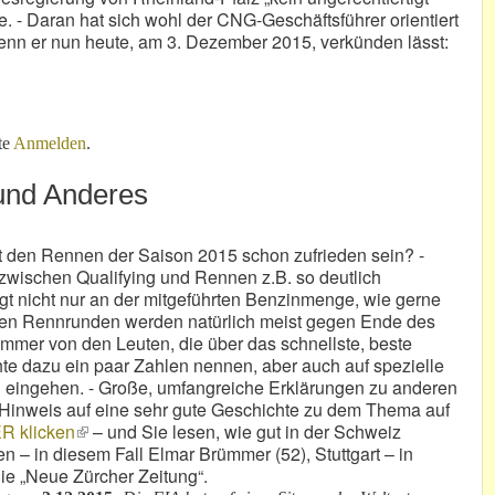
. - Daran hat sich wohl der CNG-Geschäftsführer orientiert
 wenn er nun heute, am 3. Dezember 2015, verkünden lässt:
00 € p.a.
te
Anmelden
.
 und Anderes
 den Rennen der Saison 2015 schon zufrieden sein? -
wischen Qualifying und Rennen z.B. so deutlich
iegt nicht nur an der mitgeführten Benzinmenge, wie gerne
lsten Rennrunden werden natürlich meist gegen Ende des
mmer von den Leuten, die über das schnellste, beste
te dazu ein paar Zahlen nennen, aber auch auf spezielle
i eingehen. - Große, umfangreiche Erklärungen zu anderen
 Hinweis auf eine sehr gute Geschichte zu dem Thema auf
R klicken
(link is external)
– und Sie lesen, wie gut in der Schweiz
 – in diesem Fall Elmar Brümmer (52), Stuttgart – in
ie „Neue Zürcher Zeitung“.