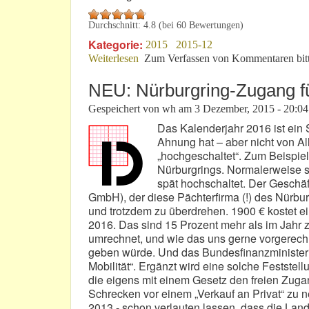
Durchschnitt:
4.8
(bei
60
Bewertungen)
Kategorie:
2015
2015-12
Weiterlesen
über Meuspath: Ein politisches Sumpfg
Zum Verfassen von Kommentaren bit
NEU: Nürburgring-Zugang fü
Gespeichert von
wh
am
3 Dezember, 2015 - 20:04
Das Kalenderjahr 2016 ist ein 
Ahnung hat – aber nicht von Al
„hochgeschaltet“. Zum Beispiel
Nürburgrings. Normalerweise 
spät hochschaltet. Der Gesc
GmbH), der diese Pächterfirma (!) des Nürburg
und trotzdem zu überdrehen. 1900 € kostet e
2016. Das sind 15 Prozent mehr als im Jahr 
umrechnet, und wie das uns gerne vorgerec
geben würde. Und das Bundesfinanzministerium
Mobilität“. Ergänzt wird eine solche Festste
die eigens mit einem Gesetz den freien Zug
Schrecken vor einem „Verkauf an Privat“ zu
2013 - schon verlauten lassen, dass die Land