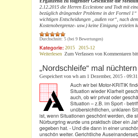
Ergänzend zu folgender Geschichte die Meldun
2.12.2015 die Herren Ecclestone und Todt mit e
bezüglich drängender Probleme in der Formel 1“ z
wichtigen Entscheidungen „außen vor“, nach dem s
Kostenobergrenze- usw.) keine Einigung erzielen 
Durchschnitt:
5
(bei
9
Bewertungen)
Kategorie:
2015
2015-12
Weiterlesen
über F1 2015: Über kluge Taktik und 
Zum Verfassen von Kommentaren bit
„Nordschleife“ mal nüchtern
Gespeichert von
wh
am
1 Dezember, 2015 - 09:31
Auch wir bei Motor-KRITIK find
Situation wieder Klarheit gesc
auch, ob wir privat oder geschäf
Situation – z.B. im Sport - betri
unübersichtlichen, unklaren Sit
ist, wenn Situationen geschönt werden, die si
Nürburgring wurde uns praktisch über ein Jah
gegeben hat. - Und die dann in einer unschön
unschön weiter. Gerichtliche Auseinanderset