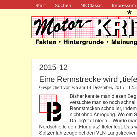
Navigation
Start
Suchen
MK-Classic
Impressum
Motor-Kritik.d
2015-12
Eine Rennstrecke wird „tiefe
Gespeichert von
wh
am
14 Dezember, 2015 - 12:
Bisher kannte man diesen Begr
versuchte man so noch schnell
Rennstrecken schneller, indem m
nicht ohne Anregung. Wo ein Sc
Da leg'st di nieda! - Würde ma
Nordschleife den „Flugplatz“ tiefer legt. Da
Spitzenfahrzeuge bei den VLN-Langstreckenr