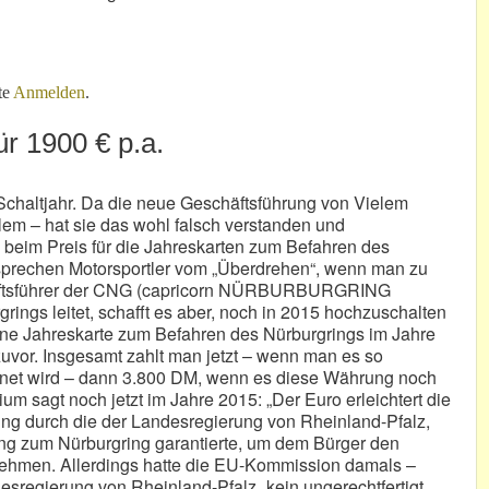
ebiet
te
Anmelden
.
r 1900 € p.a.
Schaltjahr. Da die neue Geschäftsführung von Vielem
lem – hat sie das wohl falsch verstanden und
 beim Preis für die Jahreskarten zum Befahren des
sprechen Motorsportler vom „Überdrehen“, wenn man zu
häftsführer der CNG (capricorn NÜRBURBURGRING
rings leitet, schafft es aber, noch in 2015 hochzuschalten
ine Jahreskarte zum Befahren des Nürburgrings im Jahre
zuvor. Insgesamt zahlt man jetzt – wenn man es so
hnet wird – dann 3.800 DM, wenn es diese Währung noch
 sagt noch jetzt im Jahre 2015: „Der Euro erleichtert die
llung durch die der Landesregierung von Rheinland-Pfalz,
ang zum Nürburgring garantierte, um dem Bürger den
 nehmen. Allerdings hatte die EU-Kommission damals –
esregierung von Rheinland-Pfalz „kein ungerechtfertigt