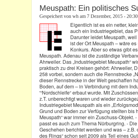
Meuspath: Ein politisches 
Gespeichert von
wh
am
7 Dezember, 2015 - 20:30
Eigentlich ist es ein netter, k
auch ein Industriegebiet, das 
Darunter leidet Meuspath, weil 
ist der Ort Meuspath – wäre e
Konkurs. Aber so etwas gibt es
Meuspath. Adenau ist die zuständige Verb
Ahrweiler. Das „Industriegebiet Meuspath“ w
praktisch zu drei Kreisen gehört: Ahrweiler, 
258 vorbei, sondern auch die Rennstrecke „No
dieser Rennstrecke in der Welt geschaffen 
Boden, auf dem – in Verbindung mit dem Indus
'“Nordschleife“ erbaut wurde. Mit Zuschüssen
z.T. unberechtigt waren und wieder zurückge
Industriegebiet Meuspath als ein „Erfolgsmode
Grund und Boden zur Verfügung stellten bis h
Meuspath“ war immer ein Zuschuss-Objekt. - A
passt es auch zum Thema Nürburgring. - Die L
Geschehen berichtet werden und was – z.B. 
des Rings“ schon seit 2009 als Teil eines Gut