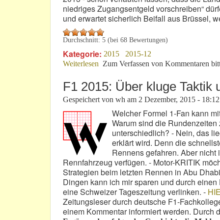
niedriges Zugangsentgeld vorschreiben“ dürfe
und erwartet sicherlich Beifall aus Brüssel,
Durchschnitt:
5
(bei
68
Bewertungen)
Kategorie:
2015
2015-12
Weiterlesen
über NEU: Nürburgring-Zugang für 19
Zum Verfassen von Kommentaren bit
F1 2015: Über kluge Taktik
Gespeichert von
wh
am
2 Dezember, 2015 - 18:12
Welcher Formel 1-Fan kann mit
Warum sind die Rundenzeiten z
unterschiedlich? - Nein, das l
erklärt wird. Denn die schnel
Rennens gefahren. Aber nicht i
Rennfahrzeug verfügen. - Motor-KRITIK möch
Strategien beim letzten Rennen in Abu Dhab
Dingen kann ich mir sparen und durch einen
eine Schweizer Tageszeitung verlinken. -
HIE
Zeitungsleser durch deutsche F1-Fachkollegen
einem Kommentar informiert werden. Durch d