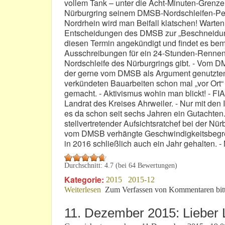
vollem Tank – unter die Acht-Minuten-Grenze
Nürburgring seinem DMSB-Nordschleifen-Per
Nordrhein wird man Beifall klatschen! Warte
Entscheidungen des DMSB zur „Beschneidung
diesen Termin angekündigt und findet es bem
Ausschreibungen für ein 24-Stunden-Rennen a
Nordschleife des Nürburgrings gibt. - Vom 
der gerne vom DMSB als Argument genutzten Fa
verkündeten Bauarbeiten schon mal „vor Ort“ -
gemacht. - Aktivismus wohin man blickt! - 
Landrat des Kreises Ahrweiler. - Nur mit den 
es da schon seit sechs Jahren ein Gutachten.
stellvertretender Aufsichtsratchef bei der Nü
vom DMSB verhängte Geschwindigkeitsbegren
in 2016 schließlich auch ein Jahr gehalten. -
Durchschnitt:
4.7
(bei
64
Bewertungen)
Kategorie:
2015
2015-12
Weiterlesen
über Eine Rennstrecke wird „tiefer gel
Zum Verfassen von Kommentaren bit
11. Dezember 2015: Lieber 