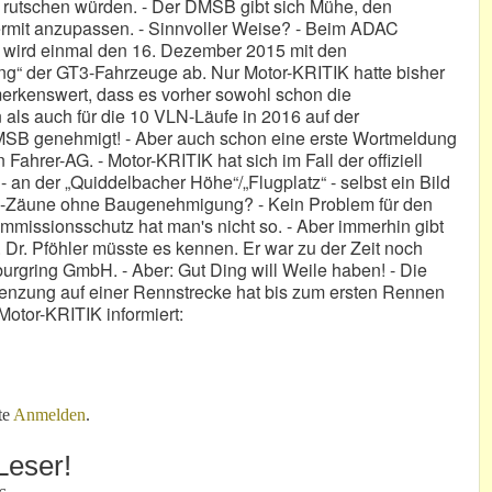
 rutschen würden. - Der DMSB gibt sich Mühe, den
mit anzupassen. - Sinnvoller Weise? - Beim ADAC
n wird einmal den 16. Dezember 2015 mit den
“ der GT3-Fahrzeuge ab. Nur Motor-KRITIK hatte bisher
erkenswert, dass es vorher sowohl schon die
ls auch für die 10 VLN-Läufe in 2016 auf der
DMSB genehmigt! - Aber auch schon eine erste Wortmeldung
hrer-AG. - Motor-KRITIK hat sich im Fall der offiziell
 an der „Quiddelbacher Höhe“/„Flugplatz“ - selbst ein Bild
FIA-Zäune ohne Baugenehmigung? - Kein Problem für den
Immissionsschutz hat man's nicht so. - Aber immerhin gibt
 Dr. Pföhler müsste es kennen. Er war zu der Zeit noch
rburgring GmbH. - Aber: Gut Ding will Weile haben! - Die
zung auf einer Rennstrecke hat bis zum ersten Rennen
 Motor-KRITIK informiert:
egt“!
te
Anmelden
.
Leser!