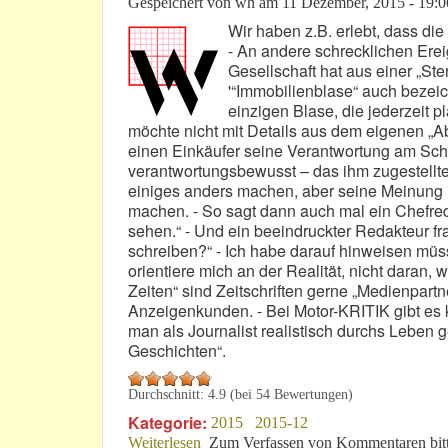
Gespeichert von
wh
am
11 Dezember, 2015 - 19:0
Wir haben z.B. erlebt, dass di
- An andere schrecklichen Erei
Gesellschaft hat aus einer „S
'“Immobilienblase“ auch bezeic
einzigen Blase, die jederzeit p
möchte nicht mit Details aus dem eigenen „Ab
einen Einkäufer seine Verantwortung am Schre
verantwortungsbewusst – das ihm zugestellte 
einiges anders machen, aber seine Meinung is
machen. - So sagt dann auch mal ein Chefreda
sehen.“ - Und ein beeindruckter Redakteur f
schreiben?“ - Ich habe darauf hinweisen müssen
orientiere mich an der Realität, nicht daran,
Zeiten“ sind Zeitschriften gerne „Medienpart
Anzeigenkunden. - Bei Motor-KRITIK gibt es 
man als Journalist realistisch durchs Leben 
Geschichten“.
Durchschnitt:
4.9
(bei
54
Bewertungen)
Kategorie:
2015
2015-12
Weiterlesen
über 11. Dezember 2015: Lieber Leser
Zum Verfassen von Kommentaren bit