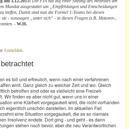
g am 3.12.2015:
Die FIA hat auf einer Sitzung des Weltrates am
inem Mandat ausgestattet um „Empfehlungen und Entscheidungen
u treffen. Damit sind nun die Formel 1-Teams bei diesen
ie - sozusagen „unter sich“ - in diesen Fragen (z.B. Motoren-,
konnten.
-
W.H.
Anderes
te
Anmelden
.
 betrachtet
en es toll und erfreulich, wenn nach einer verfahrenen
haffen wird. Ganz gleich zu welcher Zeit und wo. Gleich
tlich betroffen sind oder es vielleicht eine Freizeit-
fft. Wir finden es aber nicht gut, wenn uns in einer
uation eine Klarheit vorgegaukelt wird, die nicht vorhanden
ch eigentlich unschön darstellen. Im aktuellen Fall
rzehnt eine Situation vorgegaukelt, die es so niemals
en Insolvenz endete. Dort ging - und geht - es dann
zungen stehen noch bevor, aber die neu Verantwortlichen