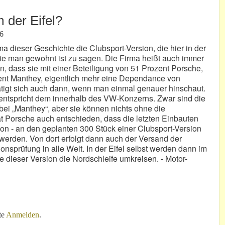
der Eifel?
56
dieser Geschichte die Clubsport-Version, die hier in der
 wie man gewohnt ist zu sagen. Die Firma heißt auch immer
n, dass sie mit einer Beteiligung von 51 Prozent Porsche,
ent Manthey, eigentlich mehr eine Dependance von
tätigt sich auch dann, wenn man einmal genauer hinschaut.
ntspricht dem innerhalb des VW-Konzerns. Zwar sind die
bei „Manthey“, aber sie können nichts ohne die
 Porsche auch entschieden, dass die letzten Einbauten
on - an den geplanten 300 Stück einer Clubsport-Version
erden. Von dort erfolgt dann auch der Versand der
sprüfung in alle Welt. In der Eifel selbst werden dann im
 dieser Version die Nordschleife umkreisen. - Motor-
ifel?
te
Anmelden
.