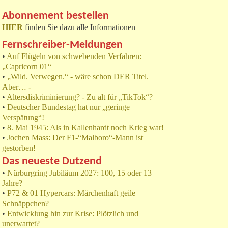
Abonnement bestellen
HIER
finden Sie dazu alle Informationen
Fernschreiber-Meldungen
•
Auf Flügeln von schwebenden Verfahren:
„Capricorn 01“
•
„Wild. Verwegen.“ - wäre schon DER Titel.
Aber… -
•
Altersdiskriminierung? - Zu alt für „TikTok“?
•
Deutscher Bundestag hat nur „geringe
Verspätung“!
•
8. Mai 1945: Als in Kallenhardt noch Krieg war!
•
Jochen Mass: Der F1-“Malboro“-Mann ist
gestorben!
Das neueste Dutzend
•
Nürburgring Jubiläum 2027: 100, 15 oder 13
Jahre?
•
P72 & 01 Hypercars: Märchenhaft geile
Schnäppchen?
•
Entwicklung hin zur Krise: Plötzlich und
unerwartet?