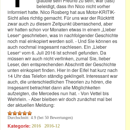
glaubte sein Freund zu sein, war (fast)
beleidigt, dass ihn Nico nicht vorher
informiert hatte. Nico Rosberg hat aus Motor-KRITIK-
Sicht alles richtig gemacht. Für uns war der Rücktritt
zwar auch zu diesem Zeitpunkt überraschend, aber
wir hatten schon vor Monaten etwas in einem „Lieber
Leser“ geschrieben, was in nachfolgender Geschichte
noch mal einkopiert werden soll. - Und Sie können es
auch nochmal insgesamt nachlesen. Ein „Lieber
Leser“ vom 6. Juli 2016 ist schnell gefunden. Da
müssen wir auch nicht verlinken, zumal Sie, lieber
Leser, den entsprechenden Abschnitt der Geschichte
unten einkopiert finden. Hier in der Eifel hat kurz nach
14 Uhr das Telefon ständig geklingelt. Interessant war
auch, die unterschiedlichen Theorien zu hören, die
insgesamt betrachtet dann alle Möglichkeiten
aufzeigten, die Mercedes nun hat. - Von Vettel bis
Wehrlein. - Aber bleiben wir doch zunächst mal bei
der aktuellen Meldung:
Durchschnitt:
4.9
(bei
50
Bewertungen)
Kategorie:
2016
2016-12