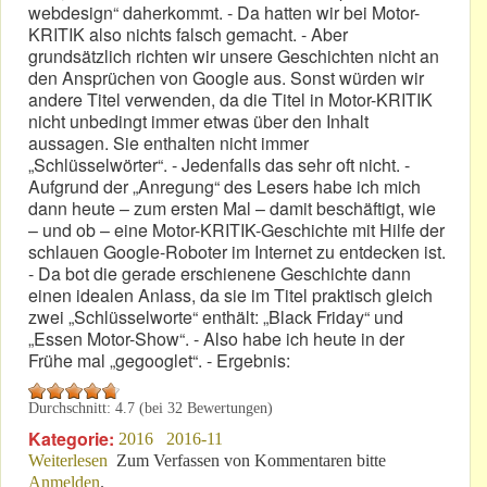
webdesign“ daherkommt. - Da hatten wir bei Motor-
KRITIK also nichts falsch gemacht. - Aber
grundsätzlich richten wir unsere Geschichten nicht an
den Ansprüchen von Google aus. Sonst würden wir
andere Titel verwenden, da die Titel in Motor-KRITIK
nicht unbedingt immer etwas über den Inhalt
aussagen. Sie enthalten nicht immer
„Schlüsselwörter“. - Jedenfalls das sehr oft nicht. -
Aufgrund der „Anregung“ des Lesers habe ich mich
dann heute – zum ersten Mal – damit beschäftigt, wie
– und ob – eine Motor-KRITIK-Geschichte mit Hilfe der
schlauen Google-Roboter im Internet zu entdecken ist.
- Da bot die gerade erschienene Geschichte dann
einen idealen Anlass, da sie im Titel praktisch gleich
zwei „Schlüsselworte“ enthält: „Black Friday“ und
„Essen Motor-Show“. - Also habe ich heute in der
Frühe mal „gegooglet“. - Ergebnis:
Durchschnitt:
4.7
(bei
32
Bewertungen)
Kategorie:
2016
2016-11
Weiterlesen
über Google: ...mit geheimen Algorithmen?
Zum Verfassen von Kommentaren bitte
Anmelden
.