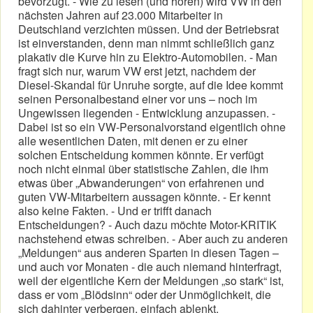
bevorzugt. - Wie zu lesen (und hören) wird VW in den
nächsten Jahren auf 23.000 Mitarbeiter in
Deutschland verzichten müssen. Und der Betriebsrat
ist einverstanden, denn man nimmt schließlich ganz
plakativ die Kurve hin zu Elektro-Automobilen. - Man
fragt sich nur, warum VW erst jetzt, nachdem der
Diesel-Skandal für Unruhe sorgte, auf die Idee kommt
seinen Personalbestand einer vor uns – noch im
Ungewissen liegenden - Entwicklung anzupassen. -
Dabei ist so ein VW-Personalvorstand eigentlich ohne
alle wesentlichen Daten, mit denen er zu einer
solchen Entscheidung kommen könnte. Er verfügt
noch nicht einmal über statistische Zahlen, die ihm
etwas über „Abwanderungen“ von erfahrenen und
guten VW-Mitarbeitern aussagen könnte. - Er kennt
also keine Fakten. - Und er trifft danach
Entscheidungen? - Auch dazu möchte Motor-KRITIK
nachstehend etwas schreiben. - Aber auch zu anderen
„Meldungen“ aus anderen Sparten in diesen Tagen –
und auch vor Monaten - die auch niemand hinterfragt,
weil der eigentliche Kern der Meldungen „so stark“ ist,
dass er vom „Blödsinn“ oder der Unmöglichkeit, die
sich dahinter verbergen, einfach ablenkt.