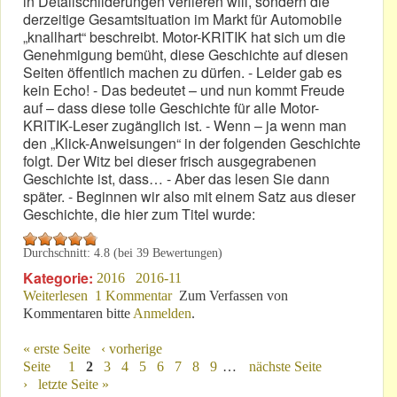
in Detailschilderungen verlieren will, sondern die
derzeitige Gesamtsituation im Markt für Automobile
„knallhart“ beschreibt. Motor-KRITIK hat sich um die
Genehmigung bemüht, diese Geschichte auf diesen
Seiten öffentlich machen zu dürfen. - Leider gab es
kein Echo! - Das bedeutet – und nun kommt Freude
auf – dass diese tolle Geschichte für alle Motor-
KRITIK-Leser zugänglich ist. - Wenn – ja wenn man
den „Klick-Anweisungen“ in der folgenden Geschichte
folgt. Der Witz bei dieser frisch ausgegrabenen
Geschichte ist, dass… - Aber das lesen Sie dann
später. - Beginnen wir also mit einem Satz aus dieser
Geschichte, die hier zum Titel wurde:
Durchschnitt:
4.8
(bei
39
Bewertungen)
Kategorie:
2016
2016-11
Weiterlesen
über „Der nächste Kater kommt bestimmt!“
1 Kommentar
Zum Verfassen von
Kommentaren bitte
Anmelden
.
« erste Seite
‹ vorherige
Seiten
Seite
1
2
3
4
5
6
7
8
9
…
nächste Seite
›
letzte Seite »