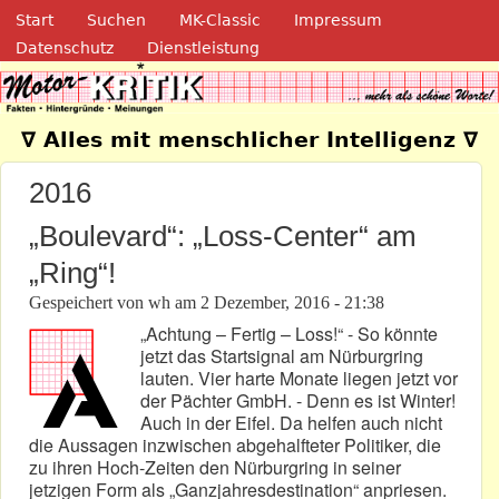
Navigation
Direkt zum Inhalt
Start
Suchen
MK-Classic
Impressum
Datenschutz
Dienstleistung
Motor-Kritik.de
∇ Alles mit menschlicher Intelligenz ∇
2016
„Boulevard“: „Loss-Center“ am
„Ring“!
Gespeichert von
wh
am
2 Dezember, 2016 - 21:38
„Achtung – Fertig – Loss!“ - So könnte
jetzt das Startsignal am Nürburgring
lauten. Vier harte Monate liegen jetzt vor
der Pächter GmbH. - Denn es ist Winter!
Auch in der Eifel. Da helfen auch nicht
die Aussagen inzwischen abgehalfteter Politiker, die
zu ihren Hoch-Zeiten den Nürburgring in seiner
jetzigen Form als „Ganzjahresdestination“ anpriesen.