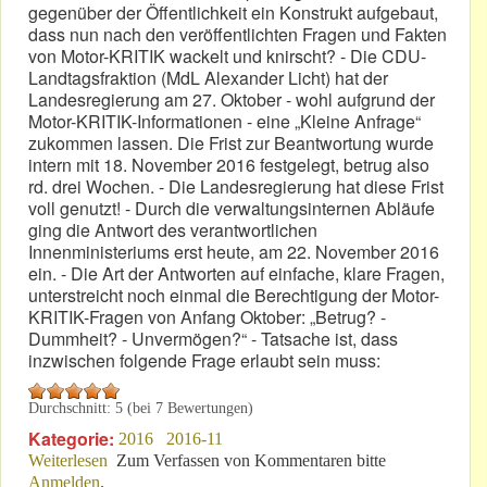
gegenüber der Öffentlichkeit ein Konstrukt aufgebaut,
dass nun nach den veröffentlichten Fragen und Fakten
von Motor-KRITIK wackelt und knirscht? - Die CDU-
Landtagsfraktion (MdL Alexander Licht) hat der
Landesregierung am 27. Oktober - wohl aufgrund der
Motor-KRITIK-Informationen - eine „Kleine Anfrage“
zukommen lassen. Die Frist zur Beantwortung wurde
intern mit 18. November 2016 festgelegt, betrug also
rd. drei Wochen. - Die Landesregierung hat diese Frist
voll genutzt! - Durch die verwaltungsinternen Abläufe
ging die Antwort des verantwortlichen
Innenministeriums erst heute, am 22. November 2016
ein. - Die Art der Antworten auf einfache, klare Fragen,
unterstreicht noch einmal die Berechtigung der Motor-
KRITIK-Fragen von Anfang Oktober: „Betrug? -
Dummheit? - Unvermögen?“ - Tatsache ist, dass
inzwischen folgende Frage erlaubt sein muss:
Durchschnitt:
5
(bei
7
Bewertungen)
Kategorie:
2016
2016-11
Weiterlesen
über RLP-Regierung: Vertrauensmissbrauch?
Zum Verfassen von Kommentaren bitte
Anmelden
.