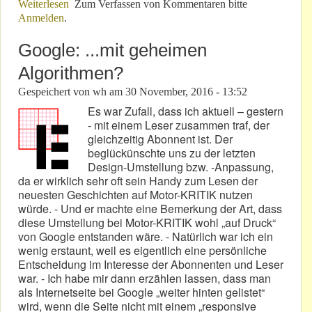
Weiterlesen
über Der neue F1-Weltmeister tritt zurück!
Zum Verfassen von Kommentaren bitte
Anmelden
.
Google: ...mit geheimen
Algorithmen?
Gespeichert von
wh
am
30 November, 2016 - 13:52
Es war Zufall, dass ich aktuell – gestern
- mit einem Leser zusammen traf, der
gleichzeitig Abonnent ist. Der
beglückünschte uns zu der letzten
Design-Umstellung bzw. -Anpassung,
da er wirklich sehr oft sein Handy zum Lesen der
neuesten Geschichten auf Motor-KRITIK nutzen
würde. - Und er machte eine Bemerkung der Art, dass
diese Umstellung bei Motor-KRITIK wohl „auf Druck“
von Google entstanden wäre. - Natürlich war ich ein
wenig erstaunt, weil es eigentlich eine persönliche
Entscheidung im Interesse der Abonnenten und Leser
war. - Ich habe mir dann erzählen lassen, dass man
als Internetseite bei Google „weiter hinten gelistet“
wird, wenn die Seite nicht mit einem „responsive