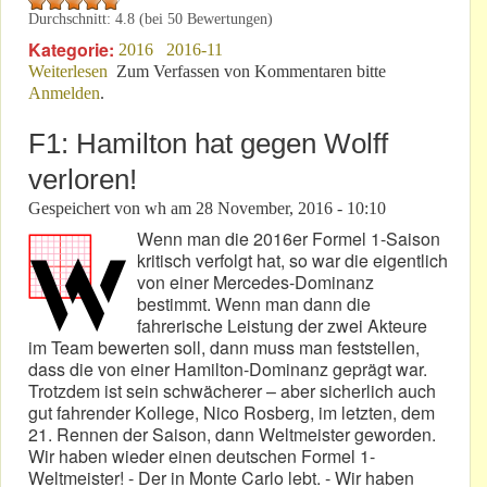
Durchschnitt:
4.8
(bei
50
Bewertungen)
Kategorie:
2016
2016-11
Weiterlesen
über Black Friday: Auftakt Essen Motor-Show
Zum Verfassen von Kommentaren bitte
Anmelden
.
F1: Hamilton hat gegen Wolff
verloren!
Gespeichert von
wh
am
28 November, 2016 - 10:10
Wenn man die 2016er Formel 1-Saison
kritisch verfolgt hat, so war die eigentlich
von einer Mercedes-Dominanz
bestimmt. Wenn man dann die
fahrerische Leistung der zwei Akteure
im Team bewerten soll, dann muss man feststellen,
dass die von einer Hamilton-Dominanz geprägt war.
Trotzdem ist sein schwächerer – aber sicherlich auch
gut fahrender Kollege, Nico Rosberg, im letzten, dem
21. Rennen der Saison, dann Weltmeister geworden.
Wir haben wieder einen deutschen Formel 1-
Weltmeister! - Der in Monte Carlo lebt. - Wir haben