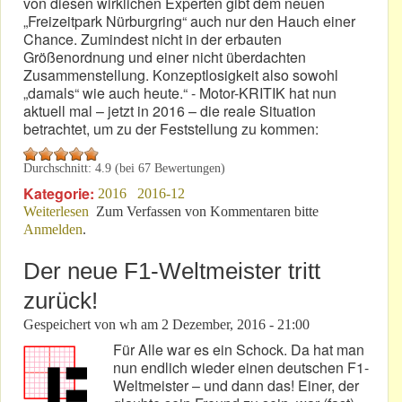
von diesen wirklichen Experten gibt dem neuen
„Freizeitpark Nürburgring“ auch nur den Hauch einer
Chance. Zumindest nicht in der erbauten
Größenordnung und einer nicht überdachten
Zusammenstellung. Konzeptlosigkeit also sowohl
„damals“ wie auch heute.“ - Motor-KRITIK hat nun
aktuell mal – jetzt in 2016 – die reale Situation
betrachtet, um zu der Feststellung zu kommen:
Durchschnitt:
4.9
(bei
67
Bewertungen)
Kategorie:
2016
2016-12
Weiterlesen
über „Boulevard“: „Loss-Center“ am „Ring“!
Zum Verfassen von Kommentaren bitte
Anmelden
.
Der neue F1-Weltmeister tritt
zurück!
Gespeichert von
wh
am
2 Dezember, 2016 - 21:00
Für Alle war es ein Schock. Da hat man
nun endlich wieder einen deutschen F1-
Weltmeister – und dann das! Einer, der