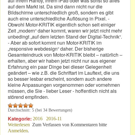
auf ihrem Handy, ihrem iPad oder was sonst so alles
auf dem Markt ist. Da sind dann nicht nur die
Bildschirme unterschiedlich groß, sondern es gibt
auch eine unterschiedliche Auflösung in Pixel. -
Obwohl Motor-KRITIK eigentlich schon seit einiger
Zeit „modern“ daher kommt, waren wir jetzt nicht mehr
unbedingt „auf dem letzten Stand der Digital-Technik“.
- Aber ab sofort kommt nun Motor-KRITIK im
„responsive webdesign“ daher. Der bisherige
Gesamteindruck von Motor-KRITIK bleibt – natürlich –
erhalten, aber wir haben jetzt nicht nur aus eigener
Erfahrung ein paar Dinge bei dieser Gelegenheit
geändert – wie z.B. die Schriftart im Lauftext, die uns
so besser lesbar erscheint, sondern auch andere
kleine Anpassungen vorgenommen oder vornehmen
müssen, die Sie - lieber Leser - hoffentlich nicht als
störend empfinden.
Durchschnitt:
5
(bei
34
Bewertungen)
Kategorie:
2016
2016-11
Weiterlesen
über Es ist soweit: Responsive Webdesign!
Zum Verfassen von Kommentaren bitte
Anmelden
.