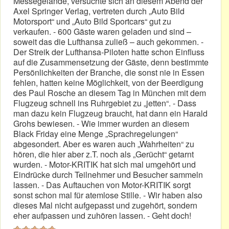
Messegelände, versuchte sich an diesem Abend der
Axel Springer Verlag, vertreten durch „Auto Bild
Motorsport“ und „Auto Bild Sportcars“ gut zu
verkaufen. - 600 Gäste waren geladen und sind –
soweit das die Lufthansa zuließ – auch gekommen. -
Der Streik der Lufthansa-Piloten hatte schon Einfluss
auf die Zusammensetzung der Gäste, denn bestimmte
Persönlichkeiten der Branche, die sonst nie in Essen
fehlen, hatten keine Möglichkeit, von der Beerdigung
des Paul Rosche an diesem Tag in München mit dem
Flugzeug schnell ins Ruhrgebiet zu „jetten“. - Dass
man dazu kein Flugzeug braucht, hat dann ein Harald
Grohs bewiesen. - Wie immer wurden an diesem
Black Friday eine Menge „Sprachregelungen“
abgesondert. Aber es waren auch „Wahrheiten“ zu
hören, die hier aber z.T. noch als „Gerücht“ getarnt
wurden. - Motor-KRITIK hat sich mal umgehört und
Eindrücke durch Teilnehmer und Besucher sammeln
lassen. - Das Auftauchen von Motor-KRITIK sorgt
sonst schon mal für atemlose Stille. - Wir haben also
dieses Mal nicht aufgepasst und zugehört, sondern
eher aufpassen und zuhören lassen. - Geht doch!