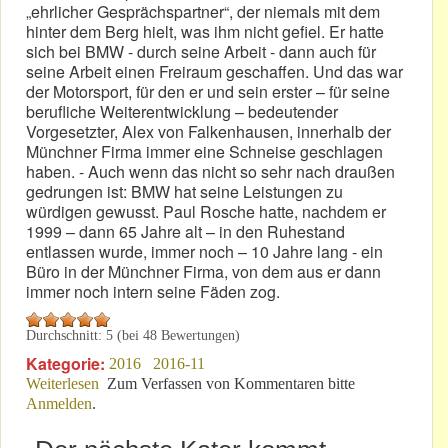
„ehrlicher Gesprächspartner“, der niemals mit dem
hinter dem Berg hielt, was ihm nicht gefiel. Er hatte
sich bei BMW - durch seine Arbeit - dann auch für
seine Arbeit einen Freiraum geschaffen. Und das war
der Motorsport, für den er und sein erster – für seine
berufliche Weiterentwicklung – bedeutender
Vorgesetzter, Alex von Falkenhausen, innerhalb der
Münchner Firma immer eine Schneise geschlagen
haben. - Auch wenn das nicht so sehr nach draußen
gedrungen ist: BMW hat seine Leistungen zu
würdigen gewusst. Paul Rosche hatte, nachdem er
1999 – dann 65 Jahre alt – in den Ruhestand
entlassen wurde, immer noch – 10 Jahre lang - ein
Büro in der Münchner Firma, von dem aus er dann
immer noch intern seine Fäden zog.
Durchschnitt:
5
(bei
48
Bewertungen)
Kategorie:
2016
2016-11
Weiterlesen
über „Nocken-Paule“ ist gestern gestorben
Zum Verfassen von Kommentaren bitte
Anmelden
.