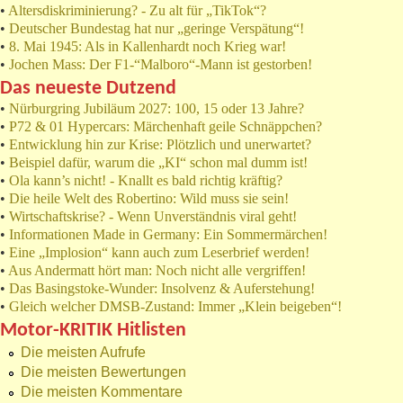
•
Altersdiskriminierung? - Zu alt für „TikTok“?
•
Deutscher Bundestag hat nur „geringe Verspätung“!
•
8. Mai 1945: Als in Kallenhardt noch Krieg war!
•
Jochen Mass: Der F1-“Malboro“-Mann ist gestorben!
Das neueste Dutzend
•
Nürburgring Jubiläum 2027: 100, 15 oder 13 Jahre?
•
P72 & 01 Hypercars: Märchenhaft geile Schnäppchen?
•
Entwicklung hin zur Krise: Plötzlich und unerwartet?
•
Beispiel dafür, warum die „KI“ schon mal dumm ist!
•
Ola kann’s nicht! - Knallt es bald richtig kräftig?
•
Die heile Welt des Robertino: Wild muss sie sein!
•
Wirtschaftskrise? - Wenn Unverständnis viral geht!
•
Informationen Made in Germany: Ein Sommermärchen!
•
Eine „Implosion“ kann auch zum Leserbrief werden!
•
Aus Andermatt hört man: Noch nicht alle vergriffen!
•
Das Basingstoke-Wunder: Insolvenz & Auferstehung!
•
Gleich welcher DMSB-Zustand: Immer „Klein beigeben“!
Motor-KRITIK Hitlisten
Die meisten Aufrufe
Die meisten Bewertungen
Die meisten Kommentare