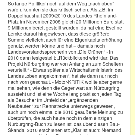
So lange Politiker noch auf dem Weg „nach oben“
waren, konnten sie das kritisch sehen. Als z.B. im
Doppelhaushalt 2009/2010 des Landes Rheinland-
Pfalz im November 2008 gleich 20 Millionen Euro statt
9 Millionen bereit gestellt wurden, da hat eine Eveline
Lemke darauf hingewiesen, dass diese größere
Summe vielleicht auch für eine Eigenkapitalerhöhung
genutzt werden könne und hat – damals noch
Landesvorstandssprecherin von „Die Grünen“ - in
2010 dann festgestellt: „Rückblickend wird klar: Das
Projekt Nürburgring war von Anfang an zum Scheitern
verurteilt.“ - Etwas später als Wirtschaftsministerin des
Landes „oben angekommen“, hat sie dann nur noch
nach vorn geschaut. - Motor-KRITIK wollte aber gerne
mal sehen, wie denn die Gegenwart am Nürburgring
aussieht und ist eine Woche lang praktisch jeden Tag
als Besucher im Umfeld der „ergänzenden
Neubauten“ zur Rennstrecke unterwegs gewesen,
auch um noch einmal die 2010 geäußerte Meinung zu
überprüfen, die auch heute noch in dem einzigen
Nürburgring-Buch zu lesen ist, das über diesen Bau-
Skandal 2010 erschienen ist: „Klar ist auch: Niemand