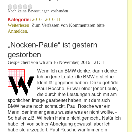
Noch keine Bewertungen vorhanden
Kategorie:
2016
2016-11
Weiterlesen
über 21. November 2016: Lieber Leser!
Zum Verfassen von Kommentaren bitte
Anmelden
.
„Nocken-Paule“ ist gestern
gestorben
Gespeichert von
wh
am
16 November, 2016 - 21:11
Wenn ich an BMW denke, dann denke
ich an jene Leute, die BMW erst eine
Identität gegeben haben. Dazu gehörte
Paul Rosche. Er war einer jener Leute,
die durch ihre Leistungen auch mit am
sportlichen Image gearbeitet haben, mit dem sich
BMW heute noch schmückt. Paul Rosche war ein
Mann, der immer genau wusste was er nicht wollte. -
So hat er z.B. Wilhelm Hahne nicht gemocht. Natürlich
habe ich von seiner Abneigung gewusst, aber ich
habe sie akzeptiert. Paul Rosche war immer ein