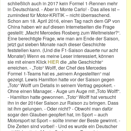
schließlich auch in 2017 kein Formel 1-Rennen mehr
in Deutschland. - Aber in Monte Carlo! - Das alles ist –
zumindest für Motor-KRITIK – nicht überraschend.
Schon am 18. April 2016, einen Tag nach dem GP von
China haben wir auf diesen Internetseiten die Frage
gestellt: „Macht Mercedes Rosberg zum Weltmeister?“.
Eine berechtigte Frage, wie man am Ende der Saison,
jetzt gut sieben Monate nach dieser Geschichte
feststellen kann. (Und die F1-Saison dauerte nur acht
Monate!) Wenn es meine Leser interessiert, können
sie mit einem Klick
HIER
die „alte Geschichte“
erreichen. - „Toto“ Wolff, der Chef des Mercedes
Formel 1-Teams hat es „seinem Angestellten“ mal
gezeigt. Lewis Hamilton hatte vor der Saison gegen
„Toto“ Wolff um Details in seinem Vertrag gepokert. -
Ohne einen Manager. - Auge um Auge mit „Toto Wolff“.
- Hamilton hatte gewonnen. „Toto“ Wolff hat versucht
ihn in der 2016er Saison zur Raison zu bringen. Dass
ist íhm gelungen. - Oder nicht? - Obwohl man dafür
sogar den Glauben geopfert hat, im Sport – auch
Motorsport ist Sport – sollte immer der Beste gewinnt. -
Die Zeiten sind vorbei! - Und es wurde ein Deutscher