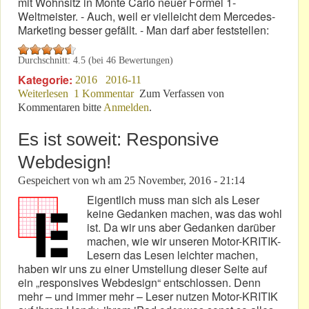
mit Wohnsitz in Monte Carlo neuer Formel 1-
Weltmeister. - Auch, weil er vielleicht dem Mercedes-
Marketing besser gefällt. - Man darf aber feststellen:
Durchschnitt:
4.5
(bei
46
Bewertungen)
Kategorie:
2016
2016-11
Weiterlesen
über F1: Hamilton hat gegen Wolff verloren!
1 Kommentar
Zum Verfassen von
Kommentaren bitte
Anmelden
.
Es ist soweit: Responsive
Webdesign!
Gespeichert von
wh
am
25 November, 2016 - 21:14
Eigentlich muss man sich als Leser
keine Gedanken machen, was das wohl
ist. Da wir uns aber Gedanken darüber
machen, wie wir unseren Motor-KRITIK-
Lesern das Lesen leichter machen,
haben wir uns zu einer Umstellung dieser Seite auf
ein „responsives Webdesign“ entschlossen. Denn
mehr – und immer mehr – Leser nutzen Motor-KRITIK