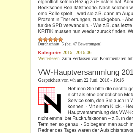
eigentlich keinen Bezug zu Einstein hat. Ab
Beck'schen Realitätstheorie. Nach solchen w
eine Rolle spielt – wird sie z.B. dann im Au
Prozent in Trier errungen, zurückgeben. - Abe
für die SPD verwandeln. - Wie z.B. das letzte
KRITIK müssen nun wieder zurück finden. Wir
Durchschnitt:
5
(bei
47
Bewertungen)
Kategorie:
2016
2016-06
Weiterlesen
über Die Beck'sche Relativitätstheorie!
Zum Verfassen von Kommentaren bit
VW-Hauptversammlung 201
Gespeichert von
wh
am
22 Juni, 2016 - 19:16
Nehmen Sie bitte die nachfolg
nicht als eine der üblichen Mot
Service sein, den Sie auch i
können. - Mit einem Klick. - He
Hauptversammlung des VW-Konze
nicht einmal bei Rückrufaktionen – z.B. in d
Terminen so genau. - So begann man auch in 
Redner des Tages waren der Aufsichtsratsvors