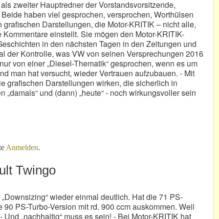
als zweiter Hauptredner der Vorstandsvorsitzende,
e. Beide haben viel gesprochen, versprochen, Worthülsen
grafischen Darstellungen, die Motor-KRITIK – nicht alle,
e Kommentare einstellt. Sie mögen den Motor-KRITIK-
 Geschichten in den nächsten Tagen in den Zeitungen und
mal der Kontrolle, was VW von seinen Versprechungen 2016
ll nur von einer „Diesel-Thematik“ gesprochen, wenn es um
d man hat versucht, wieder Vertrauen aufzubauen. - Mit
e grafischen Darstellungen wirken, die sicherlich in
n „damals“ und (dann) „heute“ - noch wirkungsvoller sein
ne Worte!
te
Anmelden
.
ult Twingo
 „Downsizing“ wieder einmal deutlich. Hat die 71 PS-
ie 90 PS-Turbo-Version mit rd. 900 ccm auskommen. Weil
 - Und „nachhaltig“ muss es sein! - Bei Motor-KRITIK hat