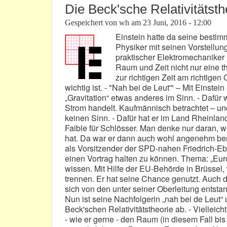
Die Beck'sche Relativitätsth
Gespeichert von
wh
am
23 Juni, 2016 - 12:00
Einstein hatte da seine bestim
Physiker mit seinen Vorstellung
praktischer Elektromechaniker 
Raum und Zeit nicht nur eine t
zur richtigen Zeit am richtige
wichtig ist. - "Nah bei de Leut'" – Mit Einstei
„Gravitation“ etwas anderes im Sinn. - Dafür
Strom handelt. Kaufmännisch betrachtet – und
keinen Sinn. - Dafür hat er im Land Rheinland
Faible für Schlösser. Man denke nur daran, w
hat. Da war er dann auch wohl angenehm berü
als Vorsitzender der SPD-nahen Friedrich-Eber
einen Vortrag halten zu können. Thema: „Eu
wissen. Mit Hilfe der EU-Behörde in Brüssel
trennen. Er hat seine Chance genutzt. Auch d
sich von den unter seiner Oberleitung ents
Nun ist seine Nachfolgerin „nah bei de Leut
Beck'schen Relativitätstheorie ab. - Vielleicht
- wie er gerne - den Raum (in diesem Fall bis