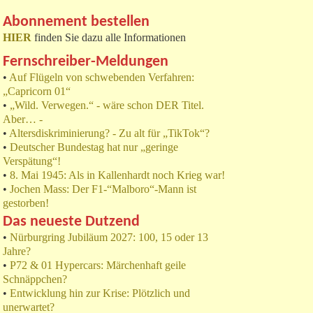
Abonnement bestellen
HIER
finden Sie dazu alle Informationen
Fernschreiber-Meldungen
•
Auf Flügeln von schwebenden Verfahren:
„Capricorn 01“
•
„Wild. Verwegen.“ - wäre schon DER Titel.
Aber… -
•
Altersdiskriminierung? - Zu alt für „TikTok“?
•
Deutscher Bundestag hat nur „geringe
Verspätung“!
•
8. Mai 1945: Als in Kallenhardt noch Krieg war!
•
Jochen Mass: Der F1-“Malboro“-Mann ist
gestorben!
Das neueste Dutzend
•
Nürburgring Jubiläum 2027: 100, 15 oder 13
Jahre?
•
P72 & 01 Hypercars: Märchenhaft geile
Schnäppchen?
•
Entwicklung hin zur Krise: Plötzlich und
unerwartet?