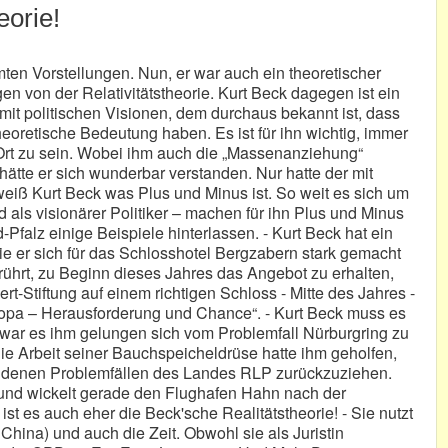
eorie!
mten Vorstellungen. Nun, er war auch ein theoretischer
en von der Relativitätstheorie. Kurt Beck dagegen ist ein
mit politischen Visionen, dem durchaus bekannt ist, dass
heoretische Bedeutung haben. Es ist für ihn wichtig, immer
n Ort zu sein. Wobei ihm auch die „Massenanziehung“
n hätte er sich wunderbar verstanden. Nur hatte der mit
 weiß Kurt Beck was Plus und Minus ist. So weit es sich um
 als visionärer Politiker – machen für ihn Plus und Minus
-Pfalz einige Beispiele hinterlassen. - Kurt Beck hat ein
ie er sich für das Schlosshotel Bergzabern stark gemacht
hrt, zu Beginn dieses Jahres das Angebot zu erhalten,
t-Stiftung auf einem richtigen Schloss - Mitte des Jahres -
ropa – Herausforderung und Chance“. - Kurt Beck muss es
, war es ihm gelungen sich vom Problemfall Nürburgring zu
ie Arbeit seiner Bauchspeicheldrüse hatte ihm geholfen,
tandenen Problemfällen des Landes RLP zurückzuziehen.
“ und wickelt gerade den Flughafen Hahn nach der
 ist es auch eher die Beck'sche Realitätstheorie! - Sie nutzt
 China) und auch die Zeit. Obwohl sie als Juristin