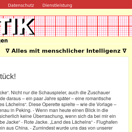
Direkt zum Inhalt
Datenschutz
Dienstleistung
e
∇ Alles mit menschlicher Intelligenz ∇
tück!
acke“. Nicht nur die Schauspieler, auch die Zuschauer
de daraus – ein paar Jahre später – eine romantische
es Lächelns“. Diese Operette spielte – wie die Vorlage –
enau in Peking. - Wenn man heute einen Blick in die
 sicherlich keine Überraschung, wenn sich da bei mir ein
e Jacke“ - Rote Jacke. „Land des Lächelns“ - Flughafen
rhin aus China. - Zumindest wurde uns das von unserer