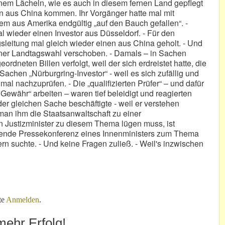
inem Lächeln, wie es auch in diesem fernen Land gepflegt
ten aus China kommen. Ihr Vorgänger hatte mal mit
m aus Amerika endgültig „auf den Bauch gefallen“. -
l wieder einen Investor aus Düsseldorf. - Für den
gsleitung mal gleich wieder einen aus China geholt. - Und
iner Landtagswahl verschoben. - Damals – in Sachen
dneten Billen verfolgt, weil der sich erdreistet hatte, die
chen „Nürburgring-Investor“ - weil es sich zufällig und
l nachzuprüfen. - Die „qualifizierten Prüfer“ – und dafür
 Gewähr“ arbeiten – waren tief beleidigt und reagierten
er gleichen Sache beschäftigte - weil er verstehen
 man ihm die Staatsanwaltschaft zu einer
 Justizminister zu diesem Thema lügen muss, ist
arvende Pressekonferenz eines Innenministers zum Thema
ern suchte. - Und keine Fragen zuließ. - Weil's inzwischen
te
Anmelden
.
ehr Erfolg!