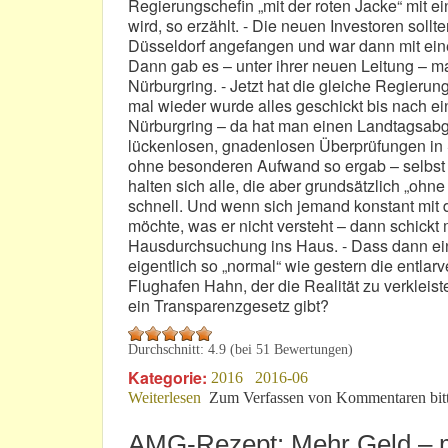
Regierungschefin „mit der roten Jacke“ mit e
wird, so erzählt. - Die neuen Investoren soll
Düsseldorf angefangen und war dann mit eine
Dann gab es – unter ihrer neuen Leitung – ma
Nürburgring. - Jetzt hat die gleiche Regierun
mal wieder wurde alles geschickt bis nach e
Nürburgring – da hat man einen Landtagsabgeor
lückenlosen, gnadenlosen Überprüfungen in Sa
ohne besonderen Aufwand so ergab – selbst ma
halten sich alle, die aber grundsätzlich „ohne
schnell. Und wenn sich jemand konstant mit d
möchte, was er nicht versteht – dann schickt
Hausdurchsuchung ins Haus. - Dass dann ein
eigentlich so „normal“ wie gestern die entl
Flughafen Hahn, der die Realität zu verkleist
ein Transparenzgesetz gibt?
Durchschnitt:
4.9
(bei
51
Bewertungen)
Kategorie:
2016
2016-06
Weiterlesen
über Zunächst war's ein Bühnenstück!
Zum Verfassen von Kommentaren bit
AMG-Rezept: Mehr Geld – m