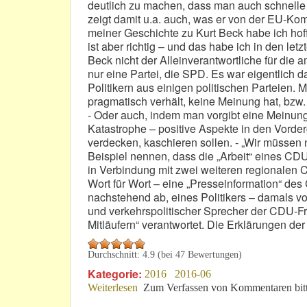
deutlich zu machen, dass man auch schnelle 
zeigt damit u.a. auch, was er von der EU-Kom
meiner Geschichte zu Kurt Beck habe ich hoffe
ist aber richtig – und das habe ich in den l
Beck nicht der Alleinverantwortliche für die 
nur eine Partei, die SPD. Es war eigentlich 
Politikern aus einigen politischen Parteien.
pragmatisch verhält, keine Meinung hat, bzw.
- Oder auch, indem man vorgibt eine Meinun
Katastrophe – positive Aspekte in den Vorder
verdecken, kaschieren sollen. - „Wir müssen 
Beispiel nennen, dass die „Arbeit“ eines C
in Verbindung mit zwei weiteren regionalen CD
Wort für Wort – eine „Presseinformation“ d
nachstehend ab, eines Politikers – damals vo
und verkehrspolitischer Sprecher der CDU-Fr
Mitläufern“ verantwortet. Die Erklärungen de
Durchschnitt:
4.9
(bei
47
Bewertungen)
Kategorie:
2016
2016-06
Weiterlesen
über „Bollwerk gegen die Wirtschaftsk
Zum Verfassen von Kommentaren bit