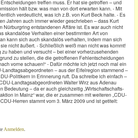
Entscheidungen treffen muss. Er hat sie getroffen – und
mission hält bzw. was man von dort erwarten kann. - Mit
ntlich verdeutlicht, was ich z.B. von Kurt Beck halte. - Es
etzten Jahren auch immer wieder geschrieben – dass Kurt
am Nürburgring entstandenen Affäre ist. Es war auch nicht
das skandalöse Verhalten einer bestimmten Art von
 Man kann sich auch skandalös verhalten, indem man sich
 sie nicht äußert. - Schließlich weiß man nicht was kommt!
g zu haben und versucht – bei einer vorherzusehenden
grund zu stellen, die die getroffenen Fehlentscheidungen
nach vorne schauen!“ - Dafür möchte ich jetzt noch mal ein
DU-Landtagsabgeordneten – aus der Eifelregion stammend –
U-Politikern in Erinnerung ruft. Da schreibe ich einfach –
es CDU-Landtagsabgeordneten Walter Wirz aus Adenau
n Bedeutung – da er auch gleichzeitig „Wirtschaftschafts-
aktion in Mainz“ war, die er zusammen mit weiteren „CDU-
r CDU-Herren stammt vom 3. März 2009 und ist getitelt:
rise“
te
Anmelden
.