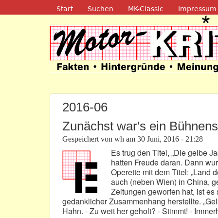
Navigation
Start
Suchen
MK-Classic
Impressum
Motor-Kritik.d
2016-06
Zunächst war's ein Bühnens
Gespeichert von
wh
am
30 Juni, 2016 - 21:28
Es trug den Titel, „Die gelbe J
hatten Freude daran. Dann wur
Operette mit dem Titel: „Land d
auch (neben Wien) in China, g
Zeitungen geworfen hat, ist es
gedanklicher Zusammenhang herstellte. „Gelb
Hahn. - Zu weit her geholt? - Stimmt! - Imme