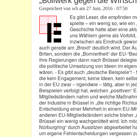
„Bollwerk gegen die Wirtsch
Gespeichert von
wh
am
27 Juni, 2016 - 07:50
Es gibt Leser, die empfinden me
spielte – ein wenig so, wie ein 
Geschichte hatte aber eine aktu
uns Wählern gerne als Vorbild, 
inzwischen als Eindruck gewon
auch gerade am „Brexit“ deutlich wird. Der A
Briten, sondern die „Borniertheit“ der EU-“B
ihre Regierungen dann nach Brüssel delegiert
die politische Umsetzung von Ideen im eige
wären. - Es gibt auch „deutsche Beispiele“! -
die kein Engagement, keine Ideen, kein selbst
in der EU zwar – irgendwie – tätig, aber in 
Beispielen verfolgt hat, welchen „positiven“ E
Mitgliedsländern nahm und welche Maßnahmen
der Industrie in Brüssel in „die richtige Rich
Entscheidung einer Mehrheit in einem EU-Mitg
anderen EU-Mitgliedsländern solche bisher „
Brüssel ein wenig wachgerüttelt wird. Ich möc
Nürburgring“ durch Aussitzen abgearbeitet hat
um eigene Fehlentscheidungen vergessen z