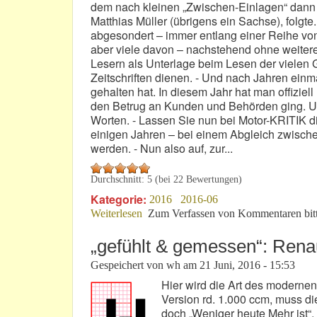
dem nach kleinen „Zwischen-Einlagen“ dann 
Matthias Müller (übrigens ein Sachse), folgt
abgesondert – immer entlang einer Reihe von 
aber viele davon – nachstehend ohne weiter
Lesern als Unterlage beim Lesen der vielen
Zeitschriften dienen. - Und nach Jahren ein
gehalten hat. In diesem Jahr hat man offizie
den Betrug an Kunden und Behörden ging. Un
Worten. - Lassen Sie nun bei Motor-KRITIK di
einigen Jahren – bei einem Abgleich zwische
werden. - Nun also auf, zur...
Durchschnitt:
5
(bei
22
Bewertungen)
Kategorie:
2016
2016-06
Weiterlesen
über VW-Hauptversammlung 2016: Oh
Zum Verfassen von Kommentaren bit
„gefühlt & gemessen“: Rena
Gespeichert von
wh
am
21 Juni, 2016 - 15:53
Hier wird die Art des modernen
Version rd. 1.000 ccm, muss d
doch „Weniger heute Mehr ist“.