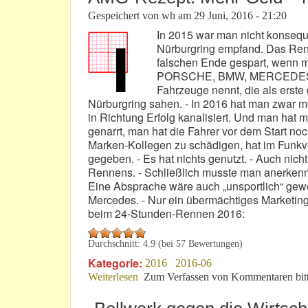
Gespeichert von
wh
am
29 Juni, 2016 - 21:20
In 2015 war man nicht konse
Nürburgring empfand. Das Ren
falschen Ende gespart, wenn m
PORSCHE, BMW, MERCEDES wa
Fahrzeuge nennt, die als erst
Nürburgring sahen. - In 2016 hat man zwar 
in Richtung Erfolg kanalisiert. Und man hat 
genarrt, man hat die Fahrer vor dem Start noc
Marken-Kollegen zu schädigen, hat im Funkv
gegeben. - Es hat nichts genutzt. - Auch nic
Rennens. - Schließlich musste man anerkenne
Eine Absprache wäre auch „unsportlich“ gewes
Mercedes. - Nur ein übermächtiges Marketin
beim 24-Stunden-Rennen 2016:
Durchschnitt:
4.9
(bei
57
Bewertungen)
Kategorie:
2016
2016-06
Weiterlesen
über AMG-Rezept: Mehr Geld – mehr 
Zum Verfassen von Kommentaren bit