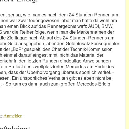
quent genug, wie man es nach dem 24-Stunden-Rennen am
nen war zwar teuer gewesen, aber man hatte da wohl am
an einen Blick auf das Rennergebnis wirft: AUDI, BMW,
r die Reihenfolge, wenn man die Markennamen der
e die Zielflagge nach Ablauf des 24-Stunden-Rennens am
mehr Geld ausgegeben, aber den Geldeinsatz konsequenter
mit der „BoP“ gespielt, den Chef der Technik-Kommission
h einmal darauf eingestimmt, nicht das Material der
erkehr in den letzten Runden eindeutige Anweisungen
ht ein Protest des zweitplatzierten Mercedes am Ende des
n, dass der Überholvorgang überaus sportlich verlief. -
en. Ein unsportliches Verhalten gibt es eben nicht bei
g. - So kam es dann auch zum großen Mercedes-Erfolg
Erfolg!
te
Anmelden
.