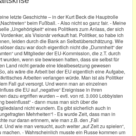
aftskrise“
ine letzte Geschichte – in der Kurt Beck die Hauptrolle
„Nachtreten“ beim Fußball. - Also nicht so ganz fair. - Meine
elle „Ungehörigkeit“ eines Politikers zum Anlass, der sich
Vordenker, als Visionär verkauft hat. Politiker, so habe ich
nen, leiden durch die Bank an Selbstüberschätzung. Wie
uslöser dazu war doch eigentlich nicht die „Dummheit“ der
eamten“ und Mitglieder der EU-Kommission, die z.T. durch
 wurden, wenn sie bewiesen hatten, dass sie selbst für
nen Land nicht gerade eine Idealbesetzung gewesen
 So, als wäre die Arbeit bei der EU eigentlich eine Aufgabe,
kritisches Arbeiten verlangen würde. Man ist als Politiker
jedem Fall gut versorgt. Und wenn man an einzelnen
influss die EU auf „negative“ Ereignisse in ihren
 dazu ergriffen wurden – evtl. von rd. 3.000 Lobbyisten
tung beeinflusst“ - dann muss man sich über die
liedsland nicht wundern. Es gibt sicherlich auch in
ungefragten Mehrheiten“! - Es wurde Zeit, dass man in
hte nur daran erinnern, wie man z.B. den „Fall
. Und wie man versucht, auch weiter „auf Zeit zu spielen“,
u machen. - Wahrscheinlich musste ein Russe kommen um