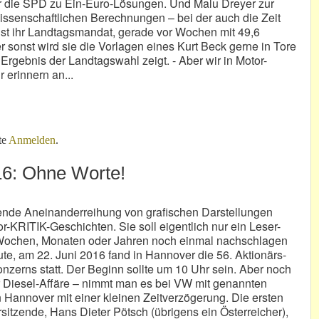
er die SPD zu Ein-Euro-Lösungen. Und Malu Dreyer zur
issenschaftlichen Berechnungen – bei der auch die Zeit
gust ihr Landtagsmandat, gerade vor Wochen mit 49,6
r sonst wird sie die Vorlagen eines Kurt Beck gerne in Tore
 Ergebnis der Landtagswahl zeigt. - Aber wir in Motor-
 erinnern an...
te
Anmelden
.
6: Ohne Worte!
ende Aneinanderreihung von grafischen Darstellungen
or-KRITIK-Geschichten. Sie soll eigentlich nur ein Leser-
n Wochen, Monaten oder Jahren noch einmal nachschlagen
ute, am 22. Juni 2016 fand in Hannover die 56. Aktionärs-
rns statt. Der Beginn sollte um 10 Uhr sein. Aber noch
er Diesel-Affäre – nimmt man es bei VW mit genannten
Hannover mit einer kleinen Zeitverzögerung. Die ersten
itzende, Hans Dieter Pötsch (übrigens ein Österreicher),