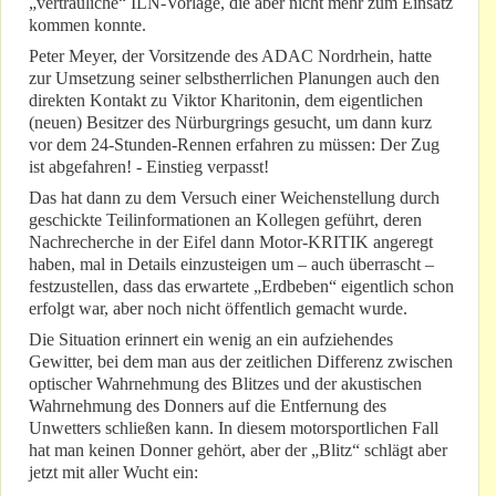
„vertrauliche“ ILN-Vorlage, die aber nicht mehr zum Einsatz
kommen konnte.
Peter Meyer, der Vorsitzende des ADAC Nordrhein, hatte
zur Umsetzung seiner selbstherrlichen Planungen auch den
direkten Kontakt zu Viktor Kharitonin, dem eigentlichen
(neuen) Besitzer des Nürburgrings gesucht, um dann kurz
vor dem 24-Stunden-Rennen erfahren zu müssen: Der Zug
ist abgefahren! - Einstieg verpasst!
Das hat dann zu dem Versuch einer Weichenstellung durch
geschickte Teilinformationen an Kollegen geführt, deren
Nachrecherche in der Eifel dann Motor-KRITIK angeregt
haben, mal in Details einzusteigen um – auch überrascht –
festzustellen, dass das erwartete „Erdbeben“ eigentlich schon
erfolgt war, aber noch nicht öffentlich gemacht wurde.
Die Situation erinnert ein wenig an ein aufziehendes
Gewitter, bei dem man aus der zeitlichen Differenz zwischen
optischer Wahrnehmung des Blitzes und der akustischen
Wahrnehmung des Donners auf die Entfernung des
Unwetters schließen kann. In diesem motorsportlichen Fall
hat man keinen Donner gehört, aber der „Blitz“ schlägt aber
jetzt mit aller Wucht ein: