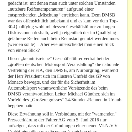
gedacht ist, mit denen man auch unter solchen Umständen
„nutzbare Reifentemperaturen“ aufgrund einer
entsprechenden „Mischung“ erreichen kann. Dem DMSB
war das offensichtlich unbekannt und es kam vor dem Top-
30-Qualifying wohl mit dessen Geschäftsführer zu langen
Diskussionen deshalb, weil ja eigentlich der im Qualifying
gefahrene Reifen auch beim Rennstart genutzt werden muss
(werden sollte). - Aber wie unterscheidet man einen Slick
von einem Slick?
Dieser „kenntnisreiche“ Geschäftsführer vertrat bei der
„größten deutschen Motorsport-Veranstaltung“ die nationale
Vertretung der FIA, den DMSB, am Nürburgring, während
der Herr Präsident sich im illustren Umfeld des GP von
Monaco bewegte, und der für die Sicherheit im
Automobilsport verantwortliche Vorsitzende des beim
DMSB verantwortlichen Leiter, Michael Günther, sich im
Vorfeld des „Großereignisses“ 24-Stunden-Rennen in Urlaub
begeben hatte.
Diese Erwähnung soll in Verbindung mit der "warnenden"
Presseerklärung der Fahrer AG vom 5. Juni 2016 nur
aufzeigen, dass mit der Gründungen einer neuen VLN-V.V.
GmbH eigentlich nur die ersten Anzeichen eines