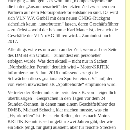
Hier ging – und geht - es wohl um „Kompetenzprobleme“
die in der „Zusammenarbeit“ der letzten Zeit zwischen den
Partnern auf dem Motorsportsektor entstanden sind. Da wird
sich VLN V.V. GmbH mit dem neuen CNBG-Rückgrat
sicherlich kaum „unterbuttern“ lassen, deren Geschäftsführer
– zunächst – wohl der bekannte Karl Mauer ist, der auch die
Geschäfte der VLN oHG führen wird. - Zumindest noch
2017.
Allerdings wäre es nun auch an der Zeit, wenn auf der Seite
des DMSB ein Umbau – zumindest ein personeller –
erfolgen würde. Was dort aktuell – nicht nur in Sachen
„Nordschleifen Permit“ deutlich wird – Motor-KRITIK
informierte am 5. Juni 2016 umfassend - zeigt die
Schwächen dieses „nationalen Sportvereins e.V.“ auf, der
von vielen inzwischen als „Spottbehörde“ empfunden wird.
Vertreter der Reifenindustrie berichten z.B. von – eigentlich
überflüssigen – Gesprächen in den Tagen vor dem 24-
Stunden-Rennen, in denen man einem Geschäftsführer des
DMSB, Michael Schacht, klar machen musste, was ein
„Hybridreifen“ ist. Es ist ein Reifen, den es nach Motor-
KRITIK-Kenntnis seit ungefähr zwei Jahren gibt, der wie
ein Slick (engl. für glatt) aussieht, aber für feuchte Strecken