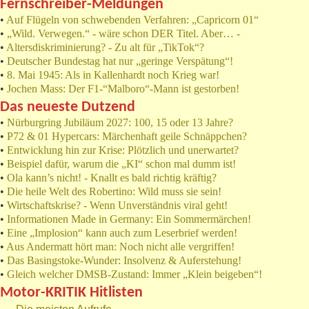
Fernschreiber-Meldungen
•
Auf Flügeln von schwebenden Verfahren: „Capricorn 01“
•
„Wild. Verwegen.“ - wäre schon DER Titel. Aber… -
•
Altersdiskriminierung? - Zu alt für „TikTok“?
•
Deutscher Bundestag hat nur „geringe Verspätung“!
•
8. Mai 1945: Als in Kallenhardt noch Krieg war!
•
Jochen Mass: Der F1-“Malboro“-Mann ist gestorben!
Das neueste Dutzend
•
Nürburgring Jubiläum 2027: 100, 15 oder 13 Jahre?
•
P72 & 01 Hypercars: Märchenhaft geile Schnäppchen?
•
Entwicklung hin zur Krise: Plötzlich und unerwartet?
•
Beispiel dafür, warum die „KI“ schon mal dumm ist!
•
Ola kann’s nicht! - Knallt es bald richtig kräftig?
•
Die heile Welt des Robertino: Wild muss sie sein!
•
Wirtschaftskrise? - Wenn Unverständnis viral geht!
•
Informationen Made in Germany: Ein Sommermärchen!
•
Eine „Implosion“ kann auch zum Leserbrief werden!
•
Aus Andermatt hört man: Noch nicht alle vergriffen!
•
Das Basingstoke-Wunder: Insolvenz & Auferstehung!
•
Gleich welcher DMSB-Zustand: Immer „Klein beigeben“!
Motor-KRITIK Hitlisten