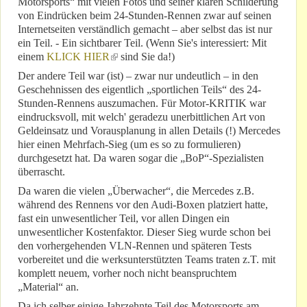
Motorsports“ mit vielen Fotos und seiner klaren Schilderung
von Eindrücken beim 24-Stunden-Rennen zwar auf seinen
Internetseiten verständlich gemacht – aber selbst das ist nur
ein Teil. - Ein sichtbarer Teil. (Wenn Sie's interessiert: Mit
einem
KLICK HIER
(link is external)
sind Sie da!)
Der andere Teil war (ist) – zwar nur undeutlich – in den
Geschehnissen des eigentlich „sportlichen Teils“ des 24-
Stunden-Rennens auszumachen. Für Motor-KRITIK war
eindrucksvoll, mit welch' geradezu unerbittlichen Art von
Geldeinsatz und Vorausplanung in allen Details (!) Mercedes
hier einen Mehrfach-Sieg (um es so zu formulieren)
durchgesetzt hat. Da waren sogar die „BoP“-Spezialisten
überrascht.
Da waren die vielen „Überwacher“, die Mercedes z.B.
während des Rennens vor den Audi-Boxen platziert hatte,
fast ein unwesentlicher Teil, vor allen Dingen ein
unwesentlicher Kostenfaktor. Dieser Sieg wurde schon bei
den vorhergehenden VLN-Rennen und späteren Tests
vorbereitet und die werksunterstützten Teams traten z.T. mit
komplett neuem, vorher noch nicht beanspruchtem
„Material“ an.
Da ich selber einige Jahrzehnte Teil des Motorsports am