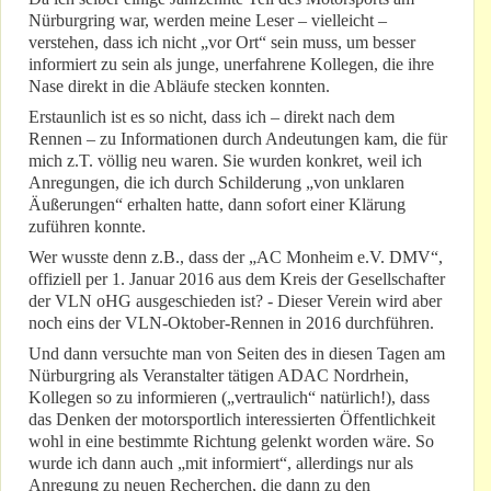
Nürburgring war, werden meine Leser – vielleicht –
verstehen, dass ich nicht „vor Ort“ sein muss, um besser
informiert zu sein als junge, unerfahrene Kollegen, die ihre
Nase direkt in die Abläufe stecken konnten.
Erstaunlich ist es so nicht, dass ich – direkt nach dem
Rennen – zu Informationen durch Andeutungen kam, die für
mich z.T. völlig neu waren. Sie wurden konkret, weil ich
Anregungen, die ich durch Schilderung „von unklaren
Äußerungen“ erhalten hatte, dann sofort einer Klärung
zuführen konnte.
Wer wusste denn z.B., dass der „AC Monheim e.V. DMV“,
offiziell per 1. Januar 2016 aus dem Kreis der Gesellschafter
der VLN oHG ausgeschieden ist? - Dieser Verein wird aber
noch eins der VLN-Oktober-Rennen in 2016 durchführen.
Und dann versuchte man von Seiten des in diesen Tagen am
Nürburgring als Veranstalter tätigen ADAC Nordrhein,
Kollegen so zu informieren („vertraulich“ natürlich!), dass
das Denken der motorsportlich interessierten Öffentlichkeit
wohl in eine bestimmte Richtung gelenkt worden wäre. So
wurde ich dann auch „mit informiert“, allerdings nur als
Anregung zu neuen Recherchen, die dann zu den