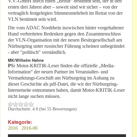
V.V.-GmbH durch einen „Beirat“ bestimmt sein, der in den
ersten drei Jahren aber – soweit sind wir sicher – von der
vertraglich festgelegten Stimmenmehrheit im Beirat von der
VLN bestimmt sein wird.
Die vom ADAC Nordrhein inzwischen hinter vorgehaltener
Hand verbreiteten Bedenken gegen den Zusammenschluss
der VLN-Organisation mit der neuen Besitzgesellschaft am
Nürburgring unter russischer Führung scheinen unbegründet
- aber "politisch" verständlich.
MK/Wilhelm Hahne
PS:
Motor-KRITIK-Leser finden die offizielle „Media-
Information“ der neuen Partner im Veranstalter- und
Vermarktungs-Geschäft am Nürburgring im Anhang zu
dieser Geschichte als pdf-Datei, die wir der Nürburgring-
Internetseite entnommen haben, damit Motor-KRITIK-Leser
nicht lange suchen müssen.
Durchschnitt:
4.8
(bei
55
Bewertungen)
Kategorie:
2016
2016-06