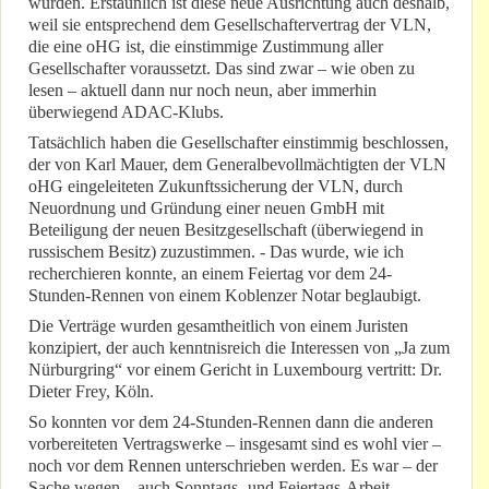
wurden. Erstaunlich ist diese neue Ausrichtung auch deshalb,
weil sie entsprechend dem Gesellschaftervertrag der VLN,
die eine oHG ist, die einstimmige Zustimmung aller
Gesellschafter voraussetzt. Das sind zwar – wie oben zu
lesen – aktuell dann nur noch neun, aber immerhin
überwiegend ADAC-Klubs.
Tatsächlich haben die Gesellschafter einstimmig beschlossen,
der von Karl Mauer, dem Generalbevollmächtigten der VLN
oHG eingeleiteten Zukunftssicherung der VLN, durch
Neuordnung und Gründung einer neuen GmbH mit
Beteiligung der neuen Besitzgesellschaft (überwiegend in
russischem Besitz) zuzustimmen. - Das wurde, wie ich
recherchieren konnte, an einem Feiertag vor dem 24-
Stunden-Rennen von einem Koblenzer Notar beglaubigt.
Die Verträge wurden gesamtheitlich von einem Juristen
konzipiert, der auch kenntnisreich die Interessen von „Ja zum
Nürburgring“ vor einem Gericht in Luxembourg vertritt: Dr.
Dieter Frey, Köln.
So konnten vor dem 24-Stunden-Rennen dann die anderen
vorbereiteten Vertragswerke – insgesamt sind es wohl vier –
noch vor dem Rennen unterschrieben werden. Es war – der
Sache wegen – auch Sonntags- und Feiertags-Arbeit