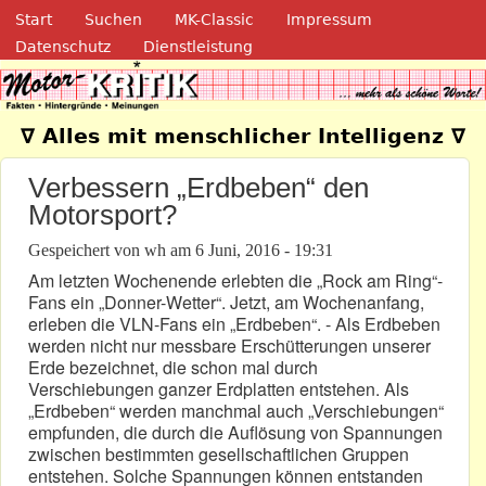
Navigation
Direkt zum Inhalt
Start
Suchen
MK-Classic
Impressum
Datenschutz
Dienstleistung
Motor-Kritik.de
∇ Alles mit menschlicher Intelligenz ∇
Verbessern „Erdbeben“ den
Motorsport?
Gespeichert von
wh
am
6 Juni, 2016 - 19:31
Am letzten Wochenende erlebten die „Rock am Ring“-
Fans ein „Donner-Wetter“. Jetzt, am Wochenanfang,
erleben die VLN-Fans ein „Erdbeben“. - Als Erdbeben
werden nicht nur messbare Erschütterungen unserer
Erde bezeichnet, die schon mal durch
Verschiebungen ganzer Erdplatten entstehen. Als
„Erdbeben“ werden manchmal auch „Verschiebungen“
empfunden, die durch die Auflösung von Spannungen
zwischen bestimmten gesellschaftlichen Gruppen
entstehen. Solche Spannungen können entstanden