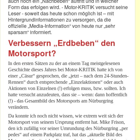
auch noch ein „Nachbeben“ auftritt und in welcher
Form das erfolgen wird. - Motor-KRITIK versucht seine
Leser - soweit das heute schon möglich ist – mit
Hintergrundinformationen zu versorgen, da die
offizielle „Media-Information“ von heute nur „sehr
sparsam“ informiert.
Verbessern „Erdbeben“ den
Motorsport?
In den ersten Sätzen zu der an einem Tag meistgelesenen
Geschichte dieses Jahres bei Motor-KRITIK hatte ich von
einer „Cäsur“ gesprochen, die „jetzt – nach dem 24-Stunden-
Rennen“ durch entsprechende „Einzelaktionen“ oder auch
Aktionen von Einzelnen (!) erfolgen muss, bzw. sollten. Ich
hatte versucht anzudeuten, dass sie – wenn: dann hoffentlich
(!) - das Gesamtbild des Motorsports am Nürburgring
verändern.
Da konnte ich noch nicht wissen, wie extrem weit sich der
Motorsport von seinem Ursprung entfernt hat. Mike Frison,
den ich zufällig vor seiner Umrundung des Nürburgring „per
pedes“ auf einem Parkplatz traf, hat das „aktuelle Bild des