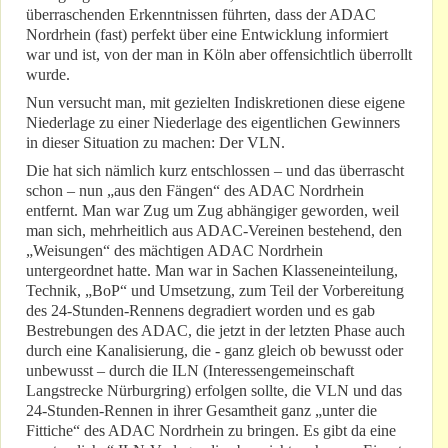
überraschenden Erkenntnissen führten, dass der ADAC
Nordrhein (fast) perfekt über eine Entwicklung informiert
war und ist, von der man in Köln aber offensichtlich überrollt
wurde.
Nun versucht man, mit gezielten Indiskretionen diese eigene
Niederlage zu einer Niederlage des eigentlichen Gewinners
in dieser Situation zu machen: Der VLN.
Die hat sich nämlich kurz entschlossen – und das überrascht
schon – nun „aus den Fängen“ des ADAC Nordrhein
entfernt. Man war Zug um Zug abhängiger geworden, weil
man sich, mehrheitlich aus ADAC-Vereinen bestehend, den
„Weisungen“ des mächtigen ADAC Nordrhein
untergeordnet hatte. Man war in Sachen Klasseneinteilung,
Technik, „BoP“ und Umsetzung, zum Teil der Vorbereitung
des 24-Stunden-Rennens degradiert worden und es gab
Bestrebungen des ADAC, die jetzt in der letzten Phase auch
durch eine Kanalisierung, die - ganz gleich ob bewusst oder
unbewusst – durch die ILN (Interessengemeinschaft
Langstrecke Nürburgring) erfolgen sollte, die VLN und das
24-Stunden-Rennen in ihrer Gesamtheit ganz „unter die
Fittiche“ des ADAC Nordrhein zu bringen. Es gibt da eine