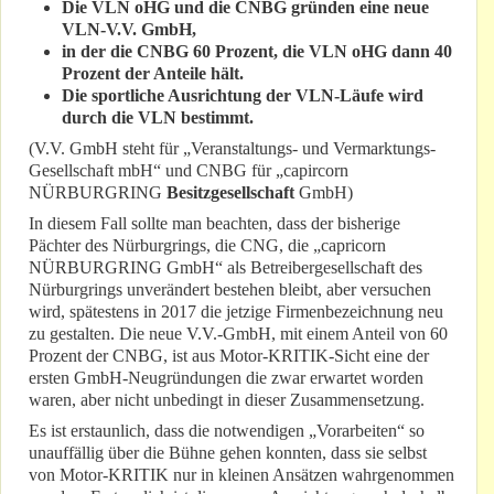
Die VLN oHG und die CNBG gründen eine neue
VLN-V.V. GmbH,
in der die CNBG 60 Prozent, die VLN oHG dann 40
Prozent der Anteile hält.
Die sportliche Ausrichtung der VLN-Läufe wird
durch die VLN bestimmt.
(V.V. GmbH steht für „Veranstaltungs- und Vermarktungs-
Gesellschaft mbH“ und CNBG für „capircorn
NÜRBURGRING
Besitzgesellschaft
GmbH)
In diesem Fall sollte man beachten, dass der bisherige
Pächter des Nürburgrings, die CNG, die „capricorn
NÜRBURGRING GmbH“ als Betreibergesellschaft des
Nürburgrings unverändert bestehen bleibt, aber versuchen
wird, spätestens in 2017 die jetzige Firmenbezeichnung neu
zu gestalten. Die neue V.V.-GmbH, mit einem Anteil von 60
Prozent der CNBG, ist aus Motor-KRITIK-Sicht eine der
ersten GmbH-Neugründungen die zwar erwartet worden
waren, aber nicht unbedingt in dieser Zusammensetzung.
Es ist erstaunlich, dass die notwendigen „Vorarbeiten“ so
unauffällig über die Bühne gehen konnten, dass sie selbst
von Motor-KRITIK nur in kleinen Ansätzen wahrgenommen