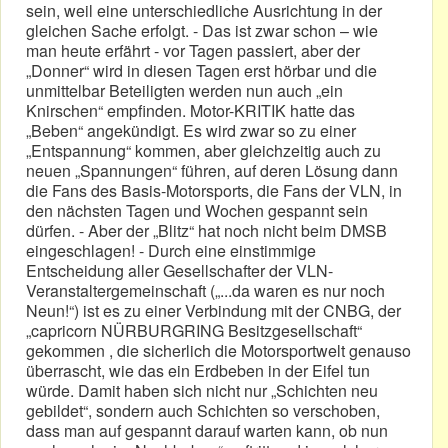
sein, weil eine unterschiedliche Ausrichtung in der
gleichen Sache erfolgt. - Das ist zwar schon – wie
man heute erfährt - vor Tagen passiert, aber der
„Donner“ wird in diesen Tagen erst hörbar und die
unmittelbar Beteiligten werden nun auch „ein
Knirschen“ empfinden. Motor-KRITIK hatte das
„Beben“ angekündigt. Es wird zwar so zu einer
„Entspannung“ kommen, aber gleichzeitig auch zu
neuen „Spannungen“ führen, auf deren Lösung dann
die Fans des Basis-Motorsports, die Fans der VLN, in
den nächsten Tagen und Wochen gespannt sein
dürfen. - Aber der „Blitz“ hat noch nicht beim DMSB
eingeschlagen! - Durch eine einstimmige
Entscheidung aller Gesellschafter der VLN-
Veranstaltergemeinschaft („...da waren es nur noch
Neun!“) ist es zu einer Verbindung mit der CNBG, der
„capricorn NÜRBURGRING Besitzgesellschaft“
gekommen , die sicherlich die Motorsportwelt genauso
überrascht, wie das ein Erdbeben in der Eifel tun
würde. Damit haben sich nicht nur „Schichten neu
gebildet“, sondern auch Schichten so verschoben,
dass man auf gespannt darauf warten kann, ob nun