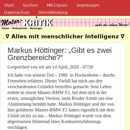
Navigation
Direkt zum Inhalt
Start
Suchen
MK-Classic
Impressum
Datenschutz
Dienstleistung
Motor-Kritik.de
∇ Alles mit menschlicher Intelligenz ∇
Markus Höttinger: „Gibt es zwei
Grenzbereiche?“
Gespeichert von
wh
am
14 April, 2020 - 07:50
Ich habe von seinem Tod – 1980 in Hockenheim – durchs
Fernsehen erfahren. Dieser Vorfall hat mich aus den
verschiedensten Gründen betroffen gemacht: Sein Leben
endete in einem Maurer-BMW F2, bei dem sich in der
ersten, untauglichen Version, mein Bruder Armin um eine
Abstimmung bemüht hatte. Markus Höttinger und der von
ihm gefahrene Maurer-BMW F2 hatten eigentlich mit dem
Unfall nichts zu tun. - Markus Höttinger wurde von dem
abgerissenen Hinterrad eines Konkurrenzfahrzeugs
erschlagen.