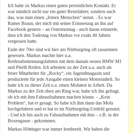
Ich hatte zu Markus einen guten persönlichen Kontakt. Er
war nämlich nicht nur ein guter Rennfahrer, sondern auch
das, was man einen „feinen Menschen“ nennt. - Es war
Rainer Braun, der mich mit seiner Erinnerung an ihn auf
Facebook gestern – an Ostermontag - auch daran erinnerte,
dass ich den Todestag von Markus vor exakt 40 Jahren
vergessen hatte.
Ende der 70er sind wir hier am Nürburgring oft zusammen
gesessen. Markus machte hier u.a.
Reifenabstimmungsfahrten mit dem damals neuen BMW M1
und Pirelli Reifen. Ich arbeitete zu der Zeit u.a. auch als
freier Mitarbeiter für „Rocky“, ein Jugendmagazin und
produzierte für jede Ausgabe einen kleinen Motorradteil. So
hatte ich zu dieser Zeit u.a. einen Mofatest in Arbeit. Da
Markus zu der Zeit oben am Ring war, habe ich ihn gefragt,
ob ich mit ihm Fahraufnahmen machen könne. - „Kein
Problem“, hat er gesagt. So habe ich ihm dann das Mofa
hochgefahren und er hat es im Nürburgring-Umfeld genutzt.
- Und ich bin auch zu Fahraufnahmen mit ihm – z.B. in der
Boxengasse - gekommen.
Markus Höttinger war immer lernbereit. Wir haben die