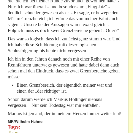
die, die ich bei meiner Runde zuvor auch gewonnen hatte. -
Nur: Ich war überall – und besonders am „Flugplatz“ -
deutlich schneller gewesen als er. - Er sagte, er bewege den
M1 im Grenzbereich; ich würde das von meiner Fahrt auch
sagen. - Unsere beider Aussagen waren exakt gleich. -
Folglich muss es doch zwei Grenzbereiche geben! - Oder?“
Das war so logisch, dass ich zunächst ganz stumm war. Und
ich habe diese Schilderung mit dieser logischen
Schlusfolgerung bis heute nicht vergessen.
Ich bin in den Jahren danach noch mit einer Reihe von
Rennfahrern unterwegs gewesen und hatte dabei dann auch
schon mal den Eindruck, dass es zwei Grenzbereiche geben
müsse:
Einen Grenzbereich, der eigentlich meiner war und
einer, der „der richtige“ ist.
Schon darum werde ich Markus Höttinger niemals
vergessen! - Nur sein Todestag war mir entfallen.
Markus ist jemand, der in meinem Herzen immer weiter lebt!
MK/Wilhelm Hahne
Tags:
Telex