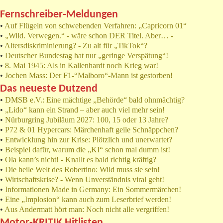
Fernschreiber-Meldungen
•
Auf Flügeln von schwebenden Verfahren: „Capricorn 01“
•
„Wild. Verwegen.“ - wäre schon DER Titel. Aber… -
•
Altersdiskriminierung? - Zu alt für „TikTok“?
•
Deutscher Bundestag hat nur „geringe Verspätung“!
•
8. Mai 1945: Als in Kallenhardt noch Krieg war!
•
Jochen Mass: Der F1-“Malboro“-Mann ist gestorben!
Das neueste Dutzend
•
DMSB e.V.: Eine mächtige „Behörde“ bald ohnmächtig?
•
„Lido“ kann ein Strand – aber auch viel mehr sein!
•
Nürburgring Jubiläum 2027: 100, 15 oder 13 Jahre?
•
P72 & 01 Hypercars: Märchenhaft geile Schnäppchen?
•
Entwicklung hin zur Krise: Plötzlich und unerwartet?
•
Beispiel dafür, warum die „KI“ schon mal dumm ist!
•
Ola kann’s nicht! - Knallt es bald richtig kräftig?
•
Die heile Welt des Robertino: Wild muss sie sein!
•
Wirtschaftskrise? - Wenn Unverständnis viral geht!
•
Informationen Made in Germany: Ein Sommermärchen!
•
Eine „Implosion“ kann auch zum Leserbrief werden!
•
Aus Andermatt hört man: Noch nicht alle vergriffen!
Motor-KRITIK Hitlisten