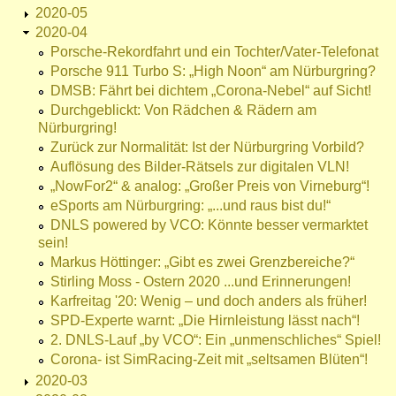
2020-05
2020-04
Porsche-Rekordfahrt und ein Tochter/Vater-Telefonat
Porsche 911 Turbo S: „High Noon“ am Nürburgring?
DMSB: Fährt bei dichtem „Corona-Nebel“ auf Sicht!
Durchgeblickt: Von Rädchen & Rädern am
Nürburgring!
Zurück zur Normalität: Ist der Nürburgring Vorbild?
Auflösung des Bilder-Rätsels zur digitalen VLN!
„NowFor2“ & analog: „Großer Preis von Virneburg“!
eSports am Nürburgring: „...und raus bist du!“
DNLS powered by VCO: Könnte besser vermarktet
sein!
Markus Höttinger: „Gibt es zwei Grenzbereiche?“
Stirling Moss - Ostern 2020 ...und Erinnerungen!
Karfreitag '20: Wenig – und doch anders als früher!
SPD-Experte warnt: „Die Hirnleistung lässt nach“!
2. DNLS-Lauf „by VCO“: Ein „unmenschliches“ Spiel!
Corona- ist SimRacing-Zeit mit „seltsamen Blüten“!
2020-03