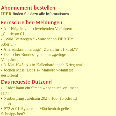
Abonnement bestellen
HIER
finden Sie dazu alle Informationen
Fernschreiber-Meldungen
•
Auf Flügeln von schwebenden Verfahren:
„Capricorn 01“
•
„Wild. Verwegen.“ - wäre schon DER Titel.
Aber… -
•
Altersdiskriminierung? - Zu alt für „TikTok“?
•
Deutscher Bundestag hat nur „geringe
Verspätung“!
•
8. Mai 1945: Als in Kallenhardt noch Krieg war!
•
Jochen Mass: Der F1-“Malboro“-Mann ist
gestorben!
Das neueste Dutzend
•
„Lido“ kann ein Strand – aber auch viel mehr
sein!
•
Nürburgring Jubiläum 2027: 100, 15 oder 13
Jahre?
•
P72 & 01 Hypercars: Märchenhaft geile
Schnäppchen?