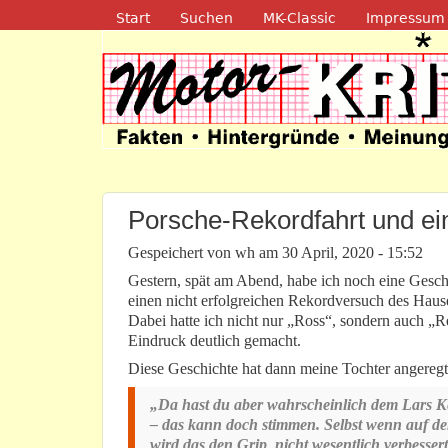
Navigation
Start
Suchen
MK-Classic
Impressum
Motor-Kritik.d
Porsche-Rekordfahrt und ein
Gespeichert von
wh
am
30 April, 2020 - 15:52
Gestern, spät am Abend, habe ich noch eine Gesch
einen nicht erfolgreichen Rekordversuch des Haus
Dabei hatte ich nicht nur „Ross“, sondern auch 
Eindruck deutlich gemacht.
Diese Geschichte hat dann meine Tochter angeregt
„Da hast du aber wahrscheinlich dem Lars Ke
– das kann doch stimmen. Selbst wenn auf de
wird das den Grip nicht wesentlich verbesse