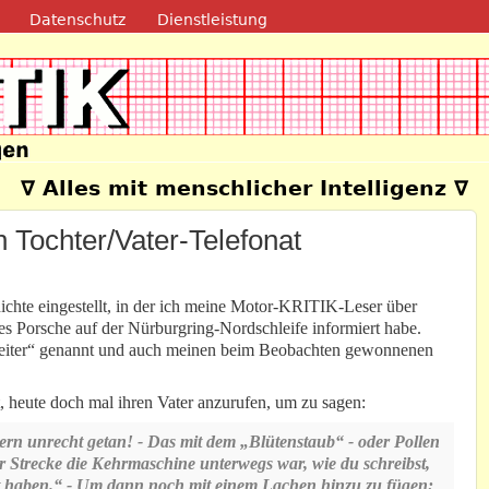
Direkt zum Inhalt
Datenschutz
Dienstleistung
e
∇ Alles mit menschlicher Intelligenz ∇
 Tochter/Vater-Telefonat
ichte eingestellt, in der ich meine Motor-KRITIK-Leser über
es Porsche auf der Nürburgring-Nordschleife informiert habe.
„Reiter“ genannt und auch meinen beim Beobachten gewonnenen
, heute doch mal ihren Vater anzurufen, um zu sagen:
rn unrecht getan! - Das mit dem „Blütenstaub“ - oder Pollen
r Strecke die Kehrmaschine unterwegs war, wie du schreibst,
rt haben.“ - Um dann noch mit einem Lachen hinzu zu fügen: