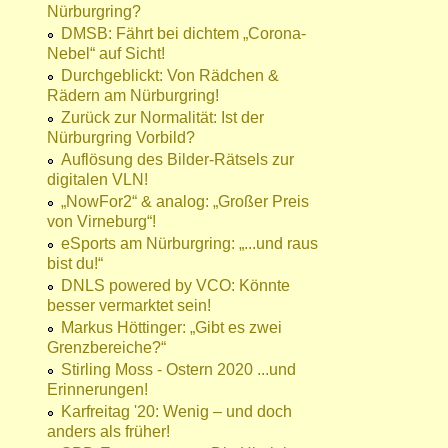
Nürburgring?
DMSB: Fährt bei dichtem „Corona-
Nebel“ auf Sicht!
Durchgeblickt: Von Rädchen &
Rädern am Nürburgring!
Zurück zur Normalität: Ist der
Nürburgring Vorbild?
Auflösung des Bilder-Rätsels zur
digitalen VLN!
„NowFor2“ & analog: „Großer Preis
von Virneburg“!
eSports am Nürburgring: „...und raus
bist du!“
DNLS powered by VCO: Könnte
besser vermarktet sein!
Markus Höttinger: „Gibt es zwei
Grenzbereiche?“
Stirling Moss - Ostern 2020 ...und
Erinnerungen!
Karfreitag '20: Wenig – und doch
anders als früher!