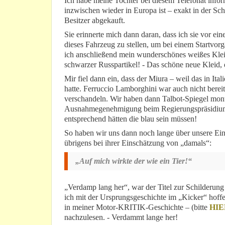
Ich habe meine Tochter bei diesem Telefonat inform
inzwischen wieder in Europa ist – exakt in der Sc
Besitzer abgekauft.
Sie erinnerte mich dann daran, dass ich sie vor ei
dieses Fahrzeug zu stellen, um bei einem Startvo
ich anschließend mein wunderschönes weißes Kleid 
schwarzer Russpartikel! - Das schöne neue Kleid, 
Mir fiel dann ein, dass der Miura – weil das in Ita
hatte. Ferruccio Lamborghini war auch nicht berei
verschandeln. Wir haben dann Talbot-Spiegel montie
Ausnahmegenehmigung beim Regierungspräsidium 
entsprechend hätten die blau sein müssen!
So haben wir uns dann noch lange über unsere Ei
übrigens bei ihrer Einschätzung von „damals“:
„Auf mich wirkte der wie ein Tier!“
„Verdamp lang her“, war der Titel zur Schilderun
ich mit der Ursprungsgeschichte im „Kicker“ hoffen
in meiner Motor-KRITIK-Geschichte – (bitte
HIE
nachzulesen. - Verdammt lange her!