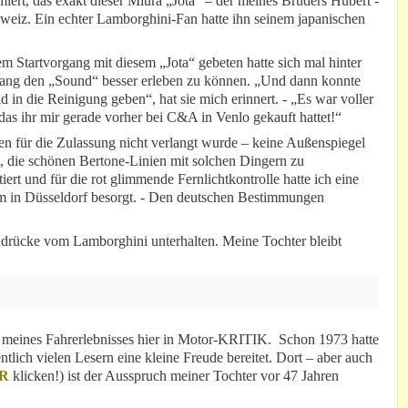
iert, das exakt dieser Miura „Jota“ – der meines Bruders Hubert -
hweiz. Ein echter Lamborghini-Fan hatte ihn seinem japanischen
nem Startvorgang mit diesem „Jota“ gebeten hatte sich mal hinter
rgang den „Sound“ besser erleben zu können. „Und dann konnte
in die Reinigung geben“, hat sie mich erinnert. - „Es war voller
das ihr mir gerade vorher bei C&A in Venlo gekauft hattet!“
lien für die Zulassung nicht verlangt wurde – keine Außenspiegel
t, die schönen Bertone-Linien mit solchen Dingern zu
rt und für die rot glimmende Fernlichtkontrolle hatte ich eine
in Düsseldorf besorgt. - Den deutschen Bestimmungen
ndrücke vom Lamborghini unterhalten. Meine Tochter bleibt
g meines Fahrerlebnisses hier in Motor-KRITIK. Schon 1973 hatte
tlich vielen Lesern eine kleine Freude bereitet. Dort – aber auch
R
klicken!) ist der Ausspruch meiner Tochter vor 47 Jahren