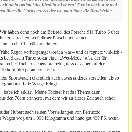
ch nicht optimal die Ideallinie kehren! Denke doch nur mal
weit über die Curbs muss oder wo man über die Randsteine
 Wir haben dann noch am Beispiel des Porsche 911 Turbo S über
er zu sprechen, weil dieser Porsche mit seinen
hon an ein Chamäleon erinnert.
 Frühe Regen vorhergesagt worden war – und es regnete wirklich -
s es bei diesem Turbo sogar einen „Wet-Mode“ gibt, der für
 hat meine Tochter lachend gemeint, dass das aber auf der
e Rekordfahrt garantieren würde.
inem Sportwagen eigentlich auch etwas anderes vorstellen, als so
ilogramm auf die Waage bringt.
n“, habe ich erklärt. Meine Tochter hat das Thema dann
us den 70ern erinnerte, mit dem wir zu dieser Zeit auch schon
ruder Hubert nach seinen Vorstellungen von Ferruccio
 Der Wagen wog um 1.000 Kilogramm und hatte gut 400 PS, wenn