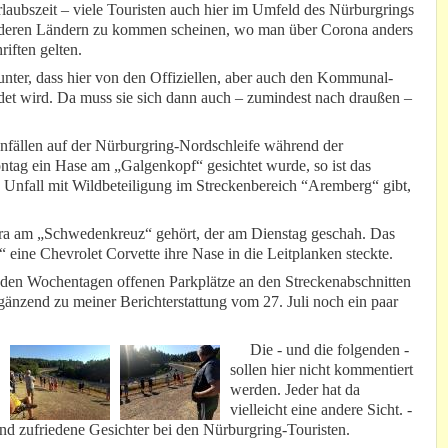
laubszeit – viele Touristen auch hier im Umfeld des Nürburgrings
anderen Ländern zu kommen scheinen, wo man über Corona anders
riften gelten.
unter, dass hier von den Offiziellen, aber auch den Kommunal-
det wird. Da muss sie sich dann auch – zumindest nach draußen –
nfällen auf der Nürburgring-Nordschleife während der
ntag ein Hase am „Galgenkopf“ gesichtet wurde, so ist das
 Unfall mit Wildbeteiligung im Streckenbereich “Aremberg“ gibt,
pra am „Schwedenkreuz“ gehört, der am Dienstag geschah. Das
eine Chevrolet Corvette ihre Nase in die Leitplanken steckte.
 den Wochentagen offenen Parkplätze an den Streckenabschnitten
änzend zu meiner Berichterstattung vom 27. Juli noch ein paar
Die - und die folgenden -
sollen hier nicht kommentiert
werden. Jeder hat da
vielleicht eine andere Sicht. -
d zufriedene Gesichter bei den Nürburgring-Touristen.