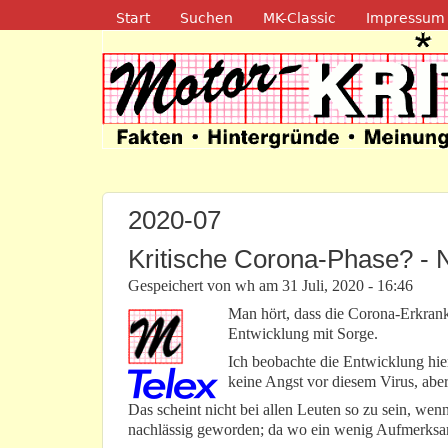
Navigation
Start
Suchen
MK-Classic
Impressum
Motor-Kritik.d
2020-07
Kritische Corona-Phase? - N
Gespeichert von
wh
am
31 Juli, 2020 - 16:46
Man hört, dass die Corona-Erkran
Entwicklung mit Sorge.
Ich beobachte die Entwicklung hier
keine Angst vor diesem Virus, abe
Das scheint nicht bei allen Leuten so zu sein, we
nachlässig geworden; da wo ein wenig Aufmerksamk