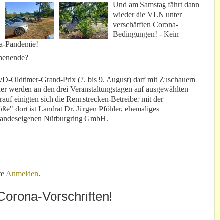
Und am Samstag fährt dann
wieder die VLN unter
verschärften Corona-
Bedingungen! - Kein
na-Pandemie!
chenende?
D-Oldtimer-Grand-Prix (7. bis 9. August) darf mit Zuschauern
her werden an den drei Veranstaltungstagen auf ausgewählten
rauf einigten sich die Rennstrecken-Betreiber mit der
e" dort ist Landrat Dr. Jürgen Pföhler, ehemaliges
n landeseigenen Nürburgring GmbH.
n der Nordschleife!
te
Anmelden
.
 Corona-Vorschriften!