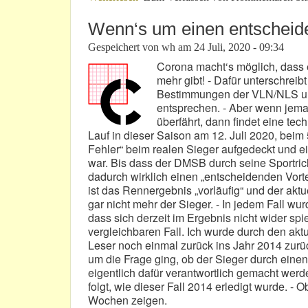
Wenn‘s um einen entscheide
Gespeichert von
wh
am
24 Juli, 2020 - 09:34
Corona macht‘s möglich, dass
mehr gibt! - Dafür unterschrei
Bestimmungen der VLN/NLS u
entsprechen. - Aber wenn jeman
überfährt, dann findet eine te
Lauf in dieser Saison am 12. Juli 2020, beim
Fehler“ beim realen Sieger aufgedeckt und ei
war. Bis dass der DMSB durch seine Sportrich
dadurch wirklich einen „entscheidenden Vorte
ist das Rennergebnis „vorläufig“ und der aktue
gar nicht mehr der Sieger. - In jedem Fall w
dass sich derzeit im Ergebnis nicht wider spie
vergleichbaren Fall. Ich wurde durch den akt
Leser noch einmal zurück ins Jahr 2014 zurüc
um die Frage ging, ob der Sieger durch eine
eigentlich dafür verantwortlich gemacht werde
folgt, wie dieser Fall 2014 erledigt wurde. -
Wochen zeigen.