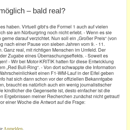
möglich – bald real?
es haben. Virtuell gibt‘s die Formel 1 auch auf vielen
ch sie am Nürburgring noch nicht erlebt. - Wenn es sie
gerne darauf verzichtet. Nun soll ein „Großer Preis“ (von
ng nach einer Pause von sieben Jahren vom 9. - 11.
n. Ganz real, mit richtigen Menschen im Umfeld. Der
 der Zugabe eines Überraschungseffekts. - Soweit es
gen! - Wir bei Motor-KRITIK hatten für diese Entwicklung
 „Red Bull-Ring“. - Von dort schwappte die Information
Wahrscheinlichkeit einen F1-WM-Lauf in der Eifel geben
fo hat sich dann schon vor der offiziellen Bekanntgabe
, braucht es natürlich auch ein wenig journalistischer
 kindlicher die Gegenseite ist, desto einfacher ist die
en Ergebnissen meiner Recherchen zunächst nicht getraut!
vor einer Woche die Antwort auf die Frage:
ch – bald real?
te
Anmelden
.