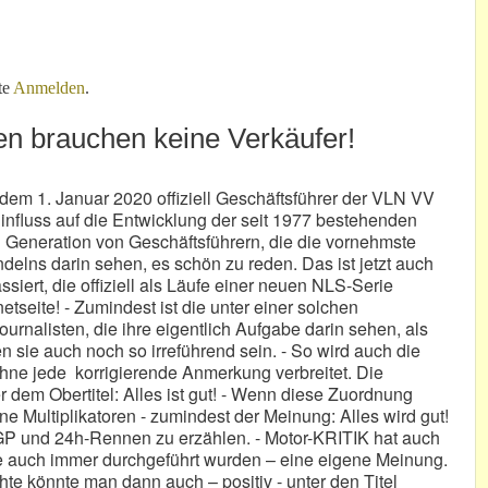
orteil geht!
te
Anmelden
.
 brauchen keine Verkäufer!
t dem 1. Januar 2020 offiziell Geschäftsführer der VLN VV
nfluss auf die Entwicklung der seit 1977 bestehenden
n Generation von Geschäftsführern, die die vornehmste
elns darin sehen, es schön zu reden. Das ist jetzt auch
iert, die offiziell als Läufe einer neuen NLS-Serie
etseite! - Zumindest ist die unter einer solchen
ournalisten, die ihre eigentlich Aufgabe darin sehen, als
 sie auch noch so irreführend sein. - So wird auch die
hne jede korrigierende Anmerkung verbreitet. Die
r dem Obertitel: Alles ist gut! - Wenn diese Zuordnung
ine Multiplikatoren - zumindest der Meinung: Alles wird gut!
-GP und 24h-Rennen zu erzählen. - Motor-KRITIK hat auch
ie auch immer durchgeführt wurden – eine eigene Meinung.
hte könnte man dann auch – positiv - unter den Titel