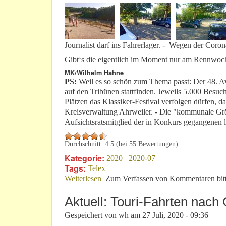
Journalist darf ins Fahrerlager. - Wegen der Coro
Gibt‘s die eigentlich im Moment nur am Rennwo
MK/Wilhelm Hahne
PS:
Weil es so schön zum Thema passt: Der 48. Av
auf den Tribünen stattfinden. Jeweils 5.000 Besuc
Plätzen das Klassiker-Festival verfolgen dürfen, da
Kreisverwaltung Ahrweiler. - Die "kommunale Größ
Aufsichtsratsmitglied der in Konkurs gegangene
Durchschnitt:
4.5
(bei
55
Bewertungen)
Kategorie:
2020
2020-07
Tags:
Telex
Weiterlesen
über Kritische Corona-Phase? - Nicht a
Zum Verfassen von Kommentaren bit
Aktuell: Touri-Fahrten nach
Gespeichert von
wh
am
27 Juli, 2020 - 09:36