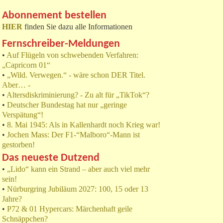
Abonnement bestellen
HIER
finden Sie dazu alle Informationen
Fernschreiber-Meldungen
•
Auf Flügeln von schwebenden Verfahren:
„Capricorn 01“
•
„Wild. Verwegen.“ - wäre schon DER Titel.
Aber… -
•
Altersdiskriminierung? - Zu alt für „TikTok“?
•
Deutscher Bundestag hat nur „geringe
Verspätung“!
•
8. Mai 1945: Als in Kallenhardt noch Krieg war!
•
Jochen Mass: Der F1-“Malboro“-Mann ist
gestorben!
Das neueste Dutzend
•
„Lido“ kann ein Strand – aber auch viel mehr
sein!
•
Nürburgring Jubiläum 2027: 100, 15 oder 13
Jahre?
•
P72 & 01 Hypercars: Märchenhaft geile
Schnäppchen?