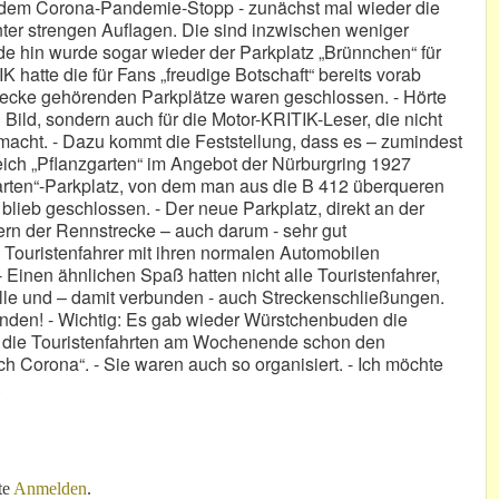
dem Corona-Pandemie-Stopp - zunächst mal wieder die
nter strengen Auflagen. Die sind inzwischen weniger
e hin wurde sogar wieder der Parkplatz „Brünnchen“ für
 hatte die für Fans „freudige Botschaft“ bereits vorab
trecke gehörenden Parkplätze waren geschlossen. - Hörte
Bild, sondern auch für die Motor-KRITIK-Leser, die nicht
emacht. - Dazu kommt die Feststellung, dass es – zumindest
eich „Pflanzgarten“ im Angebot der Nürburgring 1927
rten“-Parkplatz, von dem man aus die B 412 überqueren
lieb geschlossen. - Der neue Parkplatz, direkt an der
n der Rennstrecke – auch darum - sehr gut
ouristenfahrer mit ihren normalen Automobilen
inen ähnlichen Spaß hatten nicht alle Touristenfahrer,
le und – damit verbunden - auch Streckenschließungen.
unden! - Wichtig: Es gab wieder Würstchenbuden die
ten die Touristenfahrten am Wochenende schon den
ch Corona“. - Sie waren auch so organisiert. - Ich möchte
.
na-Vorschriften!
te
Anmelden
.