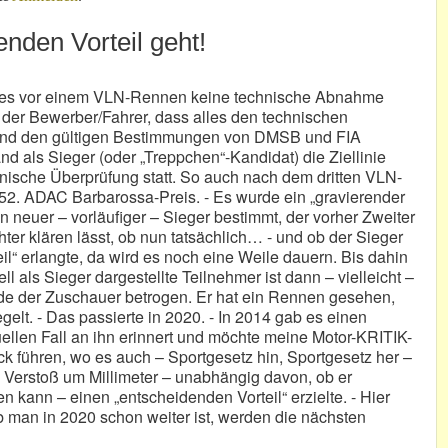
nden Vorteil geht!
 es vor einem VLN-Rennen keine technische Abnahme
bt der Bewerber/Fahrer, dass alles den technischen
nd den gültigen Bestimmungen von DMSB und FIA
d als Sieger (oder „Treppchen“-Kandidat) die Ziellinie
chnische Überprüfung statt. So auch nach dem dritten VLN-
 52. ADAC Barbarossa-Preis. - Es wurde ein „gravierender
n neuer – vorläufiger – Sieger bestimmt, der vorher Zweiter
ter klären lässt, ob nun tatsächlich… - und ob der Sieger
il“ erlangte, da wird es noch eine Weile dauern. Bis dahin
ll als Sieger dargestellte Teilnehmer ist dann – vielleicht –
urde der Zuschauer betrogen. Er hat ein Rennen gesehen,
gelt. - Das passierte in 2020. - In 2014 gab es einen
uellen Fall an ihn erinnert und möchte meine Motor-KRITIK-
k führen, wo es auch – Sportgesetz hin, Sportgesetz her –
n Verstoß um Millimeter – unabhängig davon, ob er
n kann – einen „entscheidenden Vorteil“ erzielte. - Hier
 Ob man in 2020 schon weiter ist, werden die nächsten