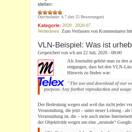
stellen:
Durchschnitt:
4.7
(bei
55
Bewertungen)
Kategorie:
2020
2020-07
Weiterlesen
über VLN & mehr: Manche Rennen bra
Zum Verfassen von Kommentaren bit
VLN-Beispiel: Was ist urheb
Gespeichert von
wh
am
22 Juli, 2020 - 08:00
Als Journalist gehört man zu den 
entgangen, dass bei den VLN-Läuf
Hinweis zu finden war:
"The use and download of our webs
purpose. Any further reproduction and usage i
Der Bedeutung wegen und weil das nicht jeder vers
Veranstaltung, die jetzt – unter neuer Leitung - als
Veranstaltung ist, die – wie auch meine Internetsei
der Objektivität wegen um eine „neutrale“ Googl