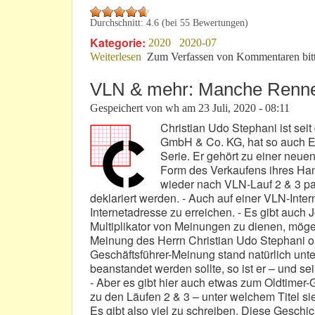
Durchschnitt:
4.6
(bei
55
Bewertungen)
Kategorie:
2020
2020-07
Weiterlesen
über Wenn‘s um einen entscheidenden V
Zum Verfassen von Kommentaren bit
VLN & mehr: Manche Rennen
Gespeichert von
wh
am
23 Juli, 2020 - 08:11
Christian Udo Stephani ist sei
GmbH & Co. KG, hat so auch Ei
Serie. Er gehört zu einer neue
Form des Verkaufens ihres Hand
wieder nach VLN-Lauf 2 & 3 pass
deklariert werden. - Auch auf einer VLN-Intern
Internetadresse zu erreichen. - Es gibt auch J
Multiplikator von Meinungen zu dienen, mögen
Meinung des Herrn Christian Udo Stephani o
Geschäftsführer-Meinung stand natürlich unte
beanstandet werden sollte, so ist er – und se
- Aber es gibt hier auch etwas zum Oldtimer
zu den Läufen 2 & 3 – unter welchem Titel s
Es gibt also viel zu schreiben. Diese Geschic