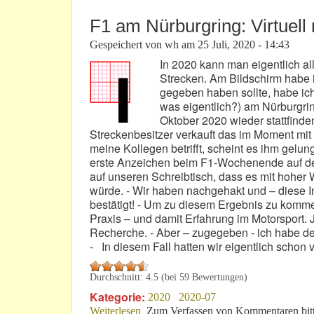
F1 am Nürburgring: Virtuell 
Gespeichert von
wh
am
25 Juli, 2020 - 14:43
In 2020 kann man eigentlich all
Strecken. Am Bildschirm habe i
gegeben haben sollte, habe ich 
was eigentlich?) am Nürburgri
Oktober 2020 wieder stattfinde
Streckenbesitzer verkauft das im Moment mit
meine Kollegen betrifft, scheint es ihm gelun
erste Anzeichen beim F1-Wochenende auf dem
auf unseren Schreibtisch, dass es mit hoher 
würde. - Wir haben nachgehakt und – diese In
bestätigt! - Um zu diesem Ergebnis zu kommen
Praxis – und damit Erfahrung im Motorsport. Je
Recherche. - Aber – zugegeben - ich habe d
- In diesem Fall hatten wir eigentlich schon 
Durchschnitt:
4.5
(bei
59
Bewertungen)
Kategorie:
2020
2020-07
Weiterlesen
über F1 am Nürburgring: Virtuell mögli
Zum Verfassen von Kommentaren bit