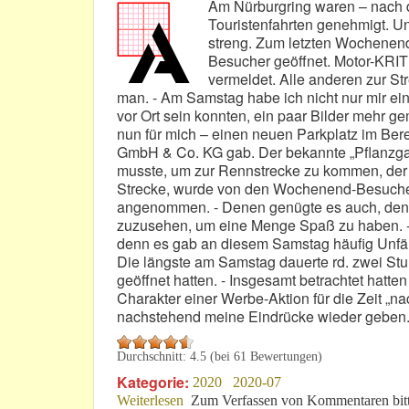
Am Nürburgring waren – nach 
Touristenfahrten genehmigt. U
streng. Zum letzten Wochenend
Besucher geöffnet. Motor-KRITIK
vermeldet. Alle anderen zur S
man. - Am Samstag habe ich nicht nur mir ein 
vor Ort sein konnten, ein paar Bilder mehr g
nun für mich – einen neuen Parkplatz im Ber
GmbH & Co. KG gab. Der bekannte „Pflanzga
musste, um zur Rennstrecke zu kommen, der b
Strecke, wurde von den Wochenend-Besucher
angenommen. - Denen genügte es auch, den T
zuzusehen, um eine Menge Spaß zu haben. - E
denn es gab an diesem Samstag häufig Unfäl
Die längste am Samstag dauerte rd. zwei St
geöffnet hatten. - Insgesamt betrachtet hat
Charakter einer Werbe-Aktion für die Zeit „na
nachstehend meine Eindrücke wieder geben
Durchschnitt:
4.5
(bei
61
Bewertungen)
Kategorie:
2020
2020-07
Weiterlesen
über Aktuell: Touri-Fahrten nach Coro
Zum Verfassen von Kommentaren bit