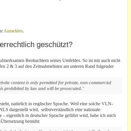
uchen keine Verkäufer!
te
Anmelden
.
errechtlich geschützt?
aufmerksamen Beobachtern seines Umfeldes. So ist mir auch nicht
en 2 & 3 auf den Zeitnahmelisten am unteren Rand folgender
ite content is only permitted for private, non-commercial
s prohibited by law and will be prosecuted."
teht, natürlich in englischer Sprache. Weil eine solche VLN-
 NLS dargestellt wird, selbstverständlich eine nationale
te – eigentlich in deutscher Sprache geführt wird, habe ich mich
e-Übersetzung bemüht: