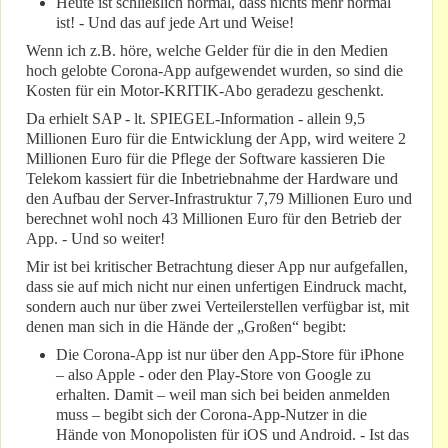
Heute ist schließĺich normal, dass nichts mehr normal
ist! - Und das auf jede Art und Weise!
Wenn ich z.B. höre, welche Gelder für die in den Medien
hoch gelobte Corona-App aufgewendet wurden, so sind die
Kosten für ein Motor-KRITIK-Abo geradezu geschenkt.
Da erhielt SAP - lt. SPIEGEL-Information - allein 9,5
Millionen Euro für die Entwicklung der App, wird weitere 2
Millionen Euro für die Pflege der Software kassieren Die
Telekom kassiert für die Inbetriebnahme der Hardware und
den Aufbau der Server-Infrastruktur 7,79 Millionen Euro und
berechnet wohl noch 43 Millionen Euro für den Betrieb der
App. - Und so weiter!
Mir ist bei kritischer Betrachtung dieser App nur aufgefallen,
dass sie auf mich nicht nur einen unfertigen Eindruck macht,
sondern auch nur über zwei Verteilerstellen verfügbar ist, mit
denen man sich in die Hände der „Großen“ begibt:
Die Corona-App ist nur über den App-Store für iPhone
– also Apple - oder den Play-Store von Google zu
erhalten. Damit – weil man sich bei beiden anmelden
muss – begibt sich der Corona-App-Nutzer in die
Hände von Monopolisten für iOS und Android. - Ist das