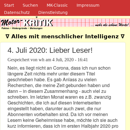
Navigation
Direkt zum Inhalt
Start
Suchen
MK-Classic
Impressum
Datenschutz
Dienstleistung
Motor-Kritik.de
∇ Alles mit menschlicher Intelligenz ∇
4. Juli 2020: Lieber Leser!
Gespeichert von
wh
am
4 Juli, 2020 - 16:41
Nein, es liegt nicht an Corona, dass ich nun schon
längere Zeit nichts mehr unter diesem Titel
geschrieben habe. Es gab Anlass zu vielen
Recherchen, die meine Zeit gebunden haben und
dann – in diesem Zusammenhang - auch viel zu
schreiben. Im letzten Monat waren es z.B. zwanzig
Geschichten, die ich auf diesen Internetseiten
eingestellt haben, darunter auch zwei, die nur
Abonnenten vorbehalten sind. Da ich vor meinen
Lesern keine Geheimnisse habe, möchte ich sie auch
kurz informieren, dass ich im ersten Halbjahr 2020 pro