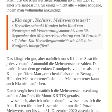
KIA nutzt die Mehrwertsteuersenkung ab 1. Juli z.B. zu
einer Preisanpassung für einige – nicht alle – seiner Modelle,
indem man vollmundig ankündigt:
„Kia sagt ‚Tschüss, Mehrwertsteuer!‘
• Hersteller schenkt Kunden beim Kauf von
Neuwagen mit Verbrennungsmotor bis zum 30.
September den Mehrwertsteuerbetrag von 16 Prozent*
• 7-Jahre-Kia-Herstellergarantie** wie üblich im
Kaufpreis inbegriffen“
Das klingt sehr gut, aber natürlich muss Kia dem Staat für
jedes verkaufte Automobil die Mehrwertsteuer zahlen. Dann
natürlich von dem gesenkten Grundpreis, von dem also der
Kunde profitiert. Man „verschenkt“ also einen Betrag „in
Höhe der Mehrwertsteuer“, denn die Mehrwertsteuer kann
auch Kia nicht aufheben.
Damit verglichen ist natürlich die Mehrwertsteuersenkung
auf den Abo-Preis für Motor-KRITIK geradezu
unwesentlich, aber ich möchte drauf hinweisen, dass ich die
Abo-Kosten für meine Leser nicht nur um die 2 Prozent
Mehrwertsteuer bis zum 31. Dezember 2020 gesenkt habe,