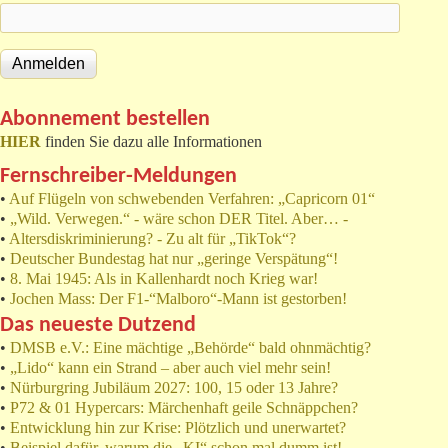
Abonnement bestellen
HIER
finden Sie dazu alle Informationen
Fernschreiber-Meldungen
•
Auf Flügeln von schwebenden Verfahren: „Capricorn 01“
•
„Wild. Verwegen.“ - wäre schon DER Titel. Aber… -
•
Altersdiskriminierung? - Zu alt für „TikTok“?
•
Deutscher Bundestag hat nur „geringe Verspätung“!
•
8. Mai 1945: Als in Kallenhardt noch Krieg war!
•
Jochen Mass: Der F1-“Malboro“-Mann ist gestorben!
Das neueste Dutzend
•
DMSB e.V.: Eine mächtige „Behörde“ bald ohnmächtig?
•
„Lido“ kann ein Strand – aber auch viel mehr sein!
•
Nürburgring Jubiläum 2027: 100, 15 oder 13 Jahre?
•
P72 & 01 Hypercars: Märchenhaft geile Schnäppchen?
•
Entwicklung hin zur Krise: Plötzlich und unerwartet?
•
Beispiel dafür, warum die „KI“ schon mal dumm ist!