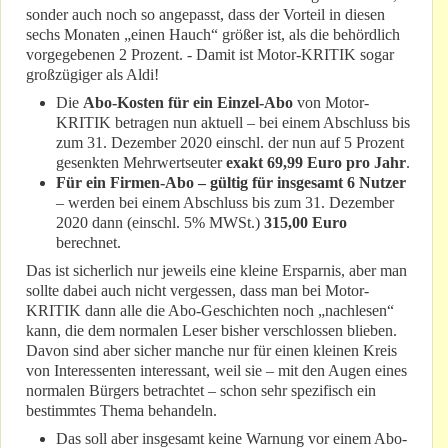
sonder auch noch so angepasst, dass der Vorteil in diesen
sechs Monaten „einen Hauch“ größer ist, als die behördlich
vorgegebenen 2 Prozent. - Damit ist Motor-KRITIK sogar
großzügiger als Aldi!
Die
Abo-Kosten für ein Einzel-Abo
von Motor-
KRITIK betragen nun aktuell – bei einem Abschluss bis
zum 31. Dezember 2020 einschl. der nun auf 5 Prozent
gesenkten Mehrwertseuter
exakt 69,99 Euro pro Jahr
.
Für ein Firmen-Abo – gültig für insgesamt 6 Nutzer
– werden bei einem Abschluss bis zum 31. Dezember
2020 dann (einschl. 5% MWSt.)
315,00 Euro
berechnet.
Das ist sicherlich nur jeweils eine kleine Ersparnis, aber man
sollte dabei auch nicht vergessen, dass man bei Motor-
KRITIK dann alle die Abo-Geschichten noch „nachlesen“
kann, die dem normalen Leser bisher verschlossen blieben.
Davon sind aber sicher manche nur für einen kleinen Kreis
von Interessenten interessant, weil sie – mit den Augen eines
normalen Bürgers betrachtet – schon sehr spezifisch ein
bestimmtes Thema behandeln.
Das soll aber insgesamt keine Warnung vor einem Abo-