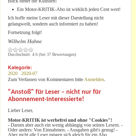
Blick hinter die Kulissen!
Ein Motor-KRITIK-Abo ist wirklich jeden Cent wert!
Ich hoffe meine Leser mit dieser Darstellung nicht
gelangweilt, sondern auch informiert zu haben!
Fortsetzung folgt!
Wilhelm Hahne
Durchschnitt:
4.6
(bei
37
Bewertungen)
Kategorie:
2020
2020-07
Zum Verfassen von Kommentaren bitte
Anmelden
.
"Anstoß" für Leser – nicht nur für
Abonnement-Interessierte!
Lieber Leser,
Motor-KRITIK
ist werbefrei und ohne "Cookies"!
-
Darum aber auch ein wenig abhängig von seinen Lesern. -
Oder anders: Von Einnahmen. - Ausgaben gibt's genug! -
Aber nicht alle Leser mögen sich gleich für ein Abo