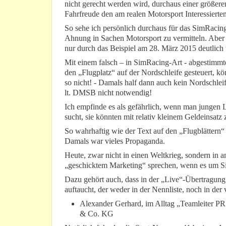
nicht gerecht werden wird, durchaus einer größere
Fahrfreude den am realen Motorsport Interessiert
So sehe ich persönlich durchaus für das SimRacin
Ahnung in Sachen Motorsport zu vermitteln. Aber 
nur durch das Beispiel am 28. März 2015 deutlich
Mit einem falsch – in SimRacing-Art - abgestimmte
den „Flugplatz“ auf der Nordschleife gesteuert, 
so nicht! - Damals half dann auch kein Nordschle
lt. DMSB nicht notwendig!
Ich empfinde es als gefährlich, wenn man jungen 
sucht, sie könnten mit relativ kleinem Geldeinsatz
So wahrhaftig wie der Text auf den „Flugblättern
Damals war vieles Propaganda.
Heute, zwar nicht in einen Weltkrieg, sondern i
„geschicktem Marketing“ sprechen, wenn es um S
Dazu gehört auch, dass in der „Live“-Übertragung
auftaucht, der weder in der Nennliste, noch in der
Alexander Gerhard, im Alltag „Teamleiter P
& Co. KG