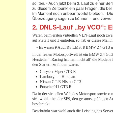
sollten. - Auch jetzt beim 2. Lauf zu einer S
zu diesem Zeitpunkt ein paar Fragen, die b
im Moment noch unbeantwortet bleiben. - Die 
Überzeugung sagen zu können – und verwende
2. DNLS-Lauf „by VCO“: E
Waren beim ersten virtuellen VLN-Lauf noch zwei 
auf Platz 1 und 3 einliefen, so gab es dieses Mal i
• Es waren
9
Audi R8 LMS,
8
BMW Z4 GT3 
In der realen Motorsportwelt ist ein BMW Z4 GT3
Hersteller“ iRacing hat man nicht all‘ die Modell
den Startern zu finden waren:
Chrysler Viper GT3-R
Lamborghini Huracan
Nissan GT-R Nismo GT3
Porsche 911 GT3 R
Da in der virtuellen Welt des Motorsport sowieso 
sich wohl – bei der SP9, den gesamtsiegfähigen Au
beschränkt.
Beschränkt war wohl auch die Leistung des Servers