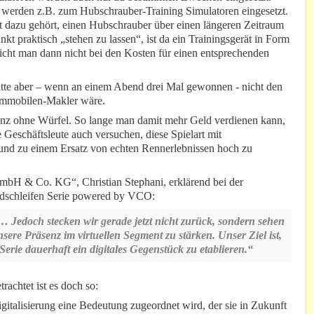
 werden z.B. zum Hubschrauber-Training Simulatoren eingesetzt.
ät dazu gehört, einen Hubschrauber über einen längeren Zeitraum
kt praktisch „stehen zu lassen“, ist da ein Trainingsgerät in Form
icht man dann nicht bei den Kosten für einen entsprechenden
atte aber – wenn an einem Abend drei Mal gewonnen - nicht den
 Immobilen-Makler wäre.
ganz ohne Würfel. So lange man damit mehr Geld verdienen kann,
 Geschäftsleute auch versuchen, diese Spielart mit
nd zu einem Ersatz von echten Rennerlebnissen hoch zu
bH & Co. KG“, Christian Stephani, erklärend bei der
rdschleifen Serie powered by VCO:
 Jedoch stecken wir gerade jetzt nicht zurück, sondern sehen
ere Präsenz im virtuellen Segment zu stärken. Unser Ziel ist,
rie dauerhaft ein digitales Gegenstück zu etablieren.“
achtet ist es doch so:
gitalisierung eine Bedeutung zugeordnet wird, der sie in Zukunft