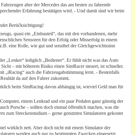
zten Fahrzeugen aber der Mercedes das am besten zu fahrende
sprechender Erfahrung bestätigen wird. - Und damit sind wir beim
indet Berüćksichtigung!
hrzeugs, quasi ein „Einbauteil“, das mit den vorhandenen, mehr
enschlichen Sensoren für den Erfolg oder Misserfolg in einem
z.B. eine Rolle, wie gut und sensibel der Gleichgewichtssinn
 der „Lenker“ lediglich „Bediener“. Er fühlt nicht was das Auto
 Sicht – mit höherem Risiko einen SimRacer steuert, ist schneller.
mit „iRacing“ auch die Fahrzeugabstimmung lernt. - Bestenfalls
Realität da auf den Fahrer zukommt.
klich beim SimRacing davon abhängig ist, wieviel Geld man für
 Computer, einem Lenkrad und ein paar Pedalen ganz günstig der
uch Porsche – sollten doch einmal öffentlich machen, was die
ern zum Streckenstudium – gerne genutzten Simulatoren gekostet
piel wirklich nett. Aber doch nicht mit einem Simulator der
mulatoren werden auch nur zu bestimmten Zwecken eingesetzt.