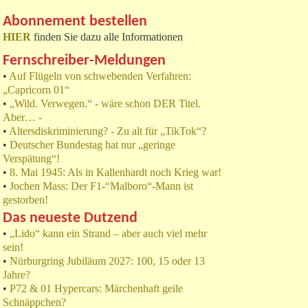
Abonnement bestellen
HIER
finden Sie dazu alle Informationen
Fernschreiber-Meldungen
•
Auf Flügeln von schwebenden Verfahren:
„Capricorn 01“
•
„Wild. Verwegen.“ - wäre schon DER Titel.
Aber… -
•
Altersdiskriminierung? - Zu alt für „TikTok“?
•
Deutscher Bundestag hat nur „geringe
Verspätung“!
•
8. Mai 1945: Als in Kallenhardt noch Krieg war!
•
Jochen Mass: Der F1-“Malboro“-Mann ist
gestorben!
Das neueste Dutzend
•
„Lido“ kann ein Strand – aber auch viel mehr
sein!
•
Nürburgring Jubiläum 2027: 100, 15 oder 13
Jahre?
•
P72 & 01 Hypercars: Märchenhaft geile
Schnäppchen?