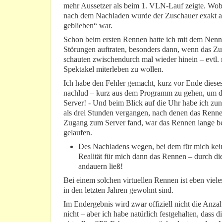
mehr Aussetzer als beim 1. VLN-Lauf zeigte. Wobe
nach dem Nachladen wurde der Zuschauer exakt ab
geblieben“ war.
Schon beim ersten Rennen hatte ich mit dem Nen
Störungen auftraten, besonders dann, wenn das Zus
schauten zwischendurch mal wieder hinein – evtl.
Spektakel miterleben zu wollen.
Ich habe den Fehler gemacht, kurz vor Ende dies
nachlud – kurz aus dem Programm zu gehen, um da
Server! - Und beim Blick auf die Uhr habe ich zun
als drei Stunden vergangen, nach denen das Rennen
Zugang zum Server fand, war das Rennen lange bee
gelaufen.
Des Nachladens wegen, bei dem für mich kein 
Realität für mich dann das Rennen – durch die
andauern ließ!
Bei einem solchen virtuellen Rennen ist eben vie
in den letzten Jahren gewohnt sind.
Im Endergebnis wird zwar offiziell nicht die Anz
nicht – aber ich habe natürlich festgehalten, dass 