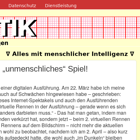
Direkt zum Inhalt
Datenschutz
Dienstleistung
e
∇ Alles mit menschlicher Intelligenz ∇
 „unmenschliches“ Spiel!
in einer digitalen Ausführung. Am 22. März habe ich meine
h auch auf Schwächen hingewiesen habe – geschrieben:
dieses Internet-Spektakels und auch den Ausführenden
irtuelle Rennen in der Ausführung – gerade wenn es sich
anders darbieten muss.“ - Das hat man getan, indem man
nden verkürzt hat, sondern jetzt – beim 2. virtuellen Rennen
s Rennens auf dem Bildschirm – nicht mehr die aktuellen
h wohl zu beobachtet, nachdem ich am 2. April – also kurz
s aufgedeckt hatte, die wohl auch „im Dunkeln“ bleiben