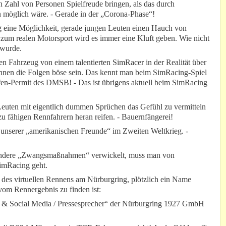
n Zahl von Personen Spielfreude bringen, als das durch
en möglich wäre. - Gerade in der „Corona-Phase“!
g eine Möglichkeit, gerade jungen Leuten einen Hauch von
zum realen Motorsport wird es immer eine Kluft geben. Wie nicht
 wurde.
n Fahrzeug von einem talentierten SimRacer in der Realität über
können die Folgen böse sein. Das kennt man beim SimRacing-Spiel
ifen-Permit des DMSB! - Das ist übrigens aktuell beim SimRacing
Leuten mit eigentlich dummen Sprüchen das Gefühl zu vermitteln
 zu fähigen Rennfahrern heran reifen. - Bauernfängerei!
“ unserer „amerikanischen Freunde“ im Zweiten Weltkrieg. -
n andere „Zwangsmaßnahmen“ verwickelt, muss man von
imRacing geht.
 des virtuellen Rennens am Nürburgring, plötzlich ein Name
 vom Rennergebnis zu finden ist:
R & Social Media / Pressesprecher“ der Nürburgring 1927 GmbH