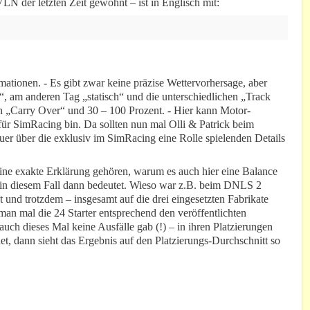
 VLN der letzten Zeit gewohnt – ist in Englisch mit:
mationen. - Es gibt zwar keine präzise Wettervorhersage, aber
“, am anderen Tag „statisch“ und die unterschiedlichen „Track
 „Carry Over“ und 30 – 100 Prozent. - Hier kann Motor-
 für SimRacing bin. Da sollten nun mal Olli & Patrick beim
uer über die exklusiv im SimRacing eine Rolle spielenden Details
ne exakte Erklärung gehören, warum es auch hier eine Balance
 in diesem Fall dann bedeutet. Wieso war z.B. beim DNLS 2
 und trotzdem – insgesamt auf die drei eingesetzten Fabrikate
man mal die 24 Starter entsprechend den veröffentlichten
 auch dieses Mal keine Ausfälle gab (!) – in ihren Platzierungen
t, dann sieht das Ergebnis auf den Platzierungs-Durchschnitt so