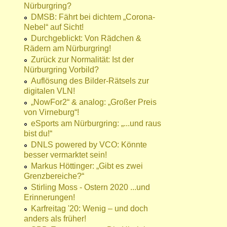
Nürburgring?
DMSB: Fährt bei dichtem „Corona-
Nebel“ auf Sicht!
Durchgeblickt: Von Rädchen &
Rädern am Nürburgring!
Zurück zur Normalität: Ist der
Nürburgring Vorbild?
Auflösung des Bilder-Rätsels zur
digitalen VLN!
„NowFor2“ & analog: „Großer Preis
von Virneburg“!
eSports am Nürburgring: „...und raus
bist du!“
DNLS powered by VCO: Könnte
besser vermarktet sein!
Markus Höttinger: „Gibt es zwei
Grenzbereiche?“
Stirling Moss - Ostern 2020 ...und
Erinnerungen!
Karfreitag '20: Wenig – und doch
anders als früher!