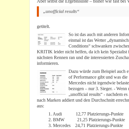
Aber selbst die Ergebnisliste – bisher wie fast bei
„unofficial results“
getitelt.
So ist das auch mit anderen Infor
einmal ist das Wetter „dynamisch
Conditions“ schwanken zwischen
KRITIK leider nicht helfen, da ich kein Spezialist
nächsten Rennen ran und die interessierten Zuscha
informieren.
Dazu würde zum Beispiel auch ei
of Performance gibt und was die
Mercedes nicht irgendwie belastet
bezogen – nur 3. Sieger. - Wenn 
„unofficial results“ - nachdem es
nach Marken addiert und den Durchschnitt errechne
aus:
1. Audi 12,77 Platzierungs-Punkte
2. BMW 21,25 Platzierungs-Punkte
3. Mercedes 24,71 Platzierungs-Punkte