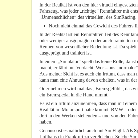
In der Realität ist von den hier virtuell eingeset
Fahrzeug, was jeder „richtige“ Rennfahrer mit ent
„Unmenschlichen“ des virtuellen, des SimRacing.
Noch nicht einmal das Gewicht des Fahrers f
In der Realität ist ein Rennfahrer Teil des Rennfa
oder weniger ausgeprägten oder auch trainierten m
Rennen von wesentlicher Bedeutung ist. Da spielt 
ausgeprägt und trainiert ist.
In einem „Simulator“ spielt das keine Rolle, da ist
macht, er fährt auf Verdacht. Wer – aus „normaler“
Aus meiner Sicht ist es auch ein Irrtum, dass man 
kann man eine Ahnung davon erhalten, was in der 
Oder nehmen wird mal das „Bremsgefühl“, das wir
ein Bremspedal in die Hand nimmt.
Es ist ein Irrtum anzunehmen, dass man mit einem
Realität im Motorsport nahe kommt. BMW – oder a
dort in den Werken stehenden – und von den Fahr
haben.
Genauso ist es natürlich auch mit SimFlight. Als S
Lufthansa in Frankfurt zu vergleichen. Solche Si