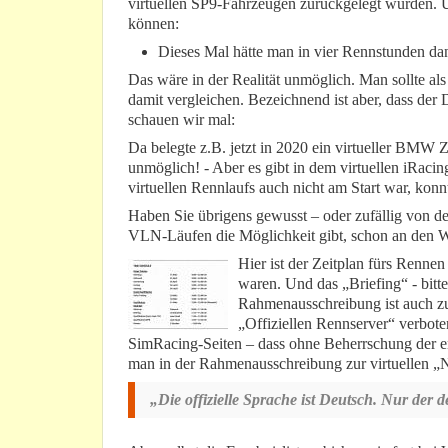
virtuellen SP9-Fahrzeugen zurückgelegt wurden. U
können:
Dieses Mal hätte man in vier Rennstunden d
Das wäre in der Realität unmöglich. Man sollte al
damit vergleichen. Bezeichnend ist aber, dass de
schauen wir mal:
Da belegte z.B. jetzt in 2020 ein virtueller BMW 
unmöglich! - Aber es gibt in dem virtuellen iRa
virtuellen Rennlaufs auch nicht am Start war, konn
Haben Sie übrigens gewusst – oder zufällig von d
VLN-Läufen die Möglichkeit gibt, schon an den W
Hier ist der Zeitplan fürs Rennen
waren. Und das „Briefing“ - bitte 
Rahmenausschreibung ist auch zu
„Offiziellen Rennserver“ verbot
SimRacing-Seiten – dass ohne Beherrschung der en
man in der Rahmenausschreibung zur virtuellen „
„Die offizielle Sprache ist Deutsch. Nur der d