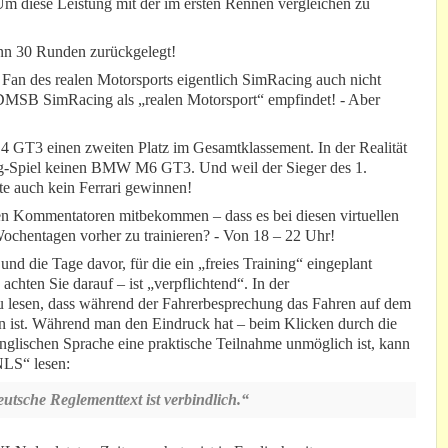
m diese Leistung mit der im ersten Rennen vergleichen zu
ann 30 Runden zurückgelegt!
s Fan des realen Motorsports eigentlich SimRacing auch nicht
r DMSB SimRacing als „realen Motorsport“ empfindet! - Aber
Z4 GT3 einen zweiten Platz im Gesamtklassement. In der Realität
cing-Spiel keinen BMW M6 GT3. Und weil der Sieger des 1.
te auch kein Ferrari gewinnen!
en Kommentatoren mitbekommen – dass es bei diesen virtuellen
ochentagen vorher zu trainieren? - Von 18 – 22 Uhr!
 und die Tage davor, für die ein „freies Training“ eingeplant
achten Sie darauf – ist „verpflichtend“. In der
 lesen, dass während der Fahrerbesprechung das Fahren auf dem
en ist. Während man den Eindruck hat – beim Klicken durch die
glischen Sprache eine praktische Teilnahme unmöglich ist, kann
NLS“ lesen:
eutsche Reglementtext ist verbindlich.“