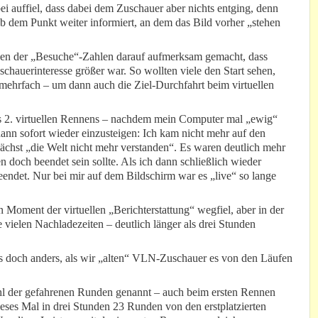
i auffiel, dass dabei dem Zuschauer aber nichts entging, denn
 dem Punkt weiter informiert, an dem das Bild vorher „stehen
nen der „Besuche“-Zahlen darauf aufmerksam gemacht, dass
chauerinteresse größer war. So wollten viele den Start sehen,
 mehrfach – um dann auch die Ziel-Durchfahrt beim virtuellen
es 2. virtuellen Rennens – nachdem mein Computer mal „ewig“
nn sofort wieder einzusteigen: Ich kam nicht mehr auf den
ächst „die Welt nicht mehr verstanden“. Es waren deutlich mehr
 doch beendet sein sollte. Als ich dann schließlich wieder
ndet. Nur bei mir auf dem Bildschirm war es „live“ so lange
Moment der virtuellen „Berichterstattung“ wegfiel, aber in der
 vielen Nachladezeiten – deutlich länger als drei Stunden
les doch anders, als wir „alten“ VLN-Zuschauer es von den Läufen
ahl der gefahrenen Runden genannt – auch beim ersten Rennen
dieses Mal in drei Stunden 23 Runden von den erstplatzierten