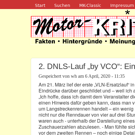
Navigation
Start
Suchen
MK-Classic
Impressum
Motor-Kritik.d
2. DNLS-Lauf „by VCO“: Ein
Gespeichert von
wh
am
6 April, 2020 - 11:35
Am 21. März lief der erste „VLN-Ersatzlauf“ 
Eindrücke darüber geschildet und – weil ic
„Ich hoffe, dass ich damit dem Veranstalter 
einen Hinweis dafür geben kann, dass man v
um Langstreckenrennen handelt – ein wenig 
nicht nur die Renndauer von vier auf drei Stu
waren auch - unterhalb der Darstellung eine
Zuschauerzahlen abzulesen. - Man fühlte sic
vor dem zweiten Rennen – noch einige Detail