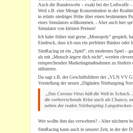
Auch die Bundeswehr – exakt bei der Luftwaffe –
Weil z.B. eine Menge Konzentration in der Realit
in relativ niedriger Höhe über einen bestimmten Pun
eines Simulators willkommen. - Aber auch hier spr
Simulator von kleinen Preisen!
Ich habe früher mal gerne „Monopoly“ gespielt, h
Eindruck, dass ich nun ein perfekter Bänker oder
SimRacing ist ein „Spiel“, ein modernes Spiel – 
als mit „Mensch ärgere dich nicht“, werden clevere
entsprechenden Marketingmaßnahmen zu fördern u
stilisieren.
Da sagt z.B. der Geschäftsführer der „VLN VV Gm
Vorstellung der neuen „Digitalen Nürburgring No
„Das Corona-Virus hält die Welt in Schach. …
die vorherrschende Krise auch als Chance, uns
neben der realen Nürburgring Langstrecken-Se
Wer wollte ihm das verwehren? - Aber nüchtern betr
SimRacing kann auch in unserer Zeit, in der der Di