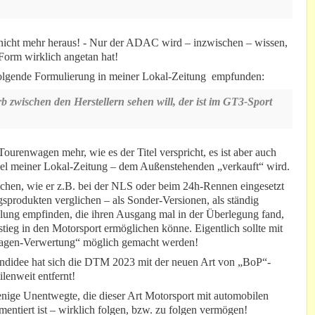
 nicht mehr heraus! - Nur der ADAC wird – inzwischen – wissen,
 Form wirklich angetan hat!
olgende Formulierung in meiner Lokal-Zeitung empfunden:
 zwischen den Herstellern sehen will, der ist im GT3-Sport
ourenwagen mehr, wie es der Titel verspricht, es ist aber auch
iel meiner Lokal-Zeitung – dem Außenstehenden „verkauft“ wird.
ichen, wie er z.B. bei der NLS oder beim 24h-Rennen eingesetzt
rodukten verglichen – als Sonder-Versionen, als ständig
ung empfinden, die ihren Ausgang mal in der Überlegung fand,
tieg in den Motorsport ermöglichen könne. Eigentlich sollte mit
wagen-Verwertung“ möglich gemacht werden!
ndidee hat sich die DTM 2023 mit der neuen Art von „BoP“-
enweit entfernt!
nige Unentwegte, die dieser Art Motorsport mit automobilen
entiert ist – wirklich folgen, bzw. zu folgen vermögen!