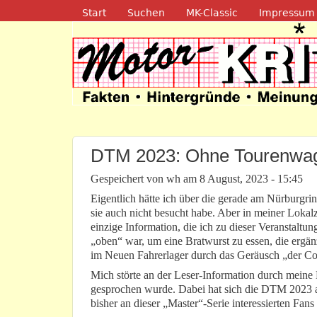
Navigation
Start
Suchen
MK-Classic
Impressum
Motor-Kritik.d
DTM 2023: Ohne Tourenwag
Gespeichert von
wh
am
8 August, 2023 - 15:45
Eigentlich hätte ich über die gerade am Nürburgr
sie auch nicht besucht habe. Aber in meiner Lokalz
einzige Information, die ich zu dieser Veranstaltun
„oben“ war, um eine Bratwurst zu essen, die ergän
im Neuen Fahrerlager durch das Geräusch „der Cors
Mich störte an der Leser-Information durch meine
gesprochen wurde. Dabei hat sich die DTM 2023 a
bisher an dieser „Master“-Serie interessierten Fans 