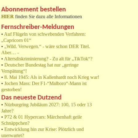
Abonnement bestellen
HIER
finden Sie dazu alle Informationen
Fernschreiber-Meldungen
•
Auf Flügeln von schwebenden Verfahren:
„Capricorn 01“
•
„Wild. Verwegen.“ - wäre schon DER Titel.
Aber… -
•
Altersdiskriminierung? - Zu alt für „TikTok“?
•
Deutscher Bundestag hat nur „geringe
Verspätung“!
•
8. Mai 1945: Als in Kallenhardt noch Krieg war!
•
Jochen Mass: Der F1-“Malboro“-Mann ist
gestorben!
Das neueste Dutzend
•
Nürburgring Jubiläum 2027: 100, 15 oder 13
Jahre?
•
P72 & 01 Hypercars: Märchenhaft geile
Schnäppchen?
•
Entwicklung hin zur Krise: Plötzlich und
unerwartet?