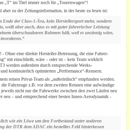
das „T“ im Titel immer noch für „Tourenwagen“!
aber zu der Zeitungsinformation, in der heute zu lesen ist:
 Ende der Class-1-Ära, kein Herstellersport mehr, sondern
o, weiß aber auch, dass es mit guter fahrerischer Leistung
n einem überschaubaren Rahmen hält, weil es unsinnig wäre,
investieren.“
! - Ohne eine direkte Hersteller-Betreuung, die eine Fahrer-
“ mit einschließt, wäre – oder ist – kein Team wirklich
GT3 werden außerdem durch entsprechende Werks-
und kontinuierlich optimierten „Performance“-Rennern.
nem reinen Privat-Team als „außerirdisch“ empfunden werden.
 die Fahrzeuge z.B. vor dem zweiten Rennen eine aufwändige
jeweils nicht nur die Fahrwerke zwischen den zwei Läufen neu
er neu – und entsprechend einer besten Innen-Aerodynamik -
klich wie ein Löwe um den Fortbestand unter anderen
g der DTR dem ADAC ein bestelltes Feld hinterlassen