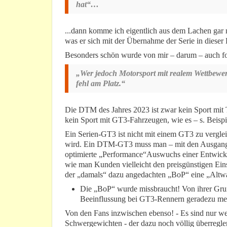
hat“…
...dann komme ich eigentlich aus dem Lachen gar
was er sich mit der Übernahme der Serie in dieser
Besonders schön wurde von mir – darum – auch f
„Wer jedoch Motorsport mit realem Wettbewerb
fehl am Platz.“
Die DTM des Jahres 2023 ist zwar kein Sport mit T
kein Sport mit GT3-Fahrzeugen, wie es – s. Beisp
Ein Serien-GT3 ist nicht mit einem GT3 zu vergle
wird. Ein DTM-GT3 muss man – mit den Ausgangsp
optimierte „Performance“Auswuchs einer Entwickl
wie man Kunden vielleicht den preisgünstigen Eins
der „damals“ dazu angedachten „BoP“ eine „Alt
Die „BoP“ wurde missbraucht! Von ihrer Gru
Beeinflussung bei GT3-Rennern geradezu meil
Von den Fans inzwischen ebenso! - Es sind nur we
Schwergewichten - der dazu noch völlig überreglem