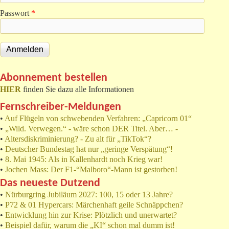
Passwort
*
Abonnement bestellen
HIER
finden Sie dazu alle Informationen
Fernschreiber-Meldungen
•
Auf Flügeln von schwebenden Verfahren: „Capricorn 01“
•
„Wild. Verwegen.“ - wäre schon DER Titel. Aber… -
•
Altersdiskriminierung? - Zu alt für „TikTok“?
•
Deutscher Bundestag hat nur „geringe Verspätung“!
•
8. Mai 1945: Als in Kallenhardt noch Krieg war!
•
Jochen Mass: Der F1-“Malboro“-Mann ist gestorben!
Das neueste Dutzend
•
Nürburgring Jubiläum 2027: 100, 15 oder 13 Jahre?
•
P72 & 01 Hypercars: Märchenhaft geile Schnäppchen?
•
Entwicklung hin zur Krise: Plötzlich und unerwartet?
•
Beispiel dafür, warum die „KI“ schon mal dumm ist!