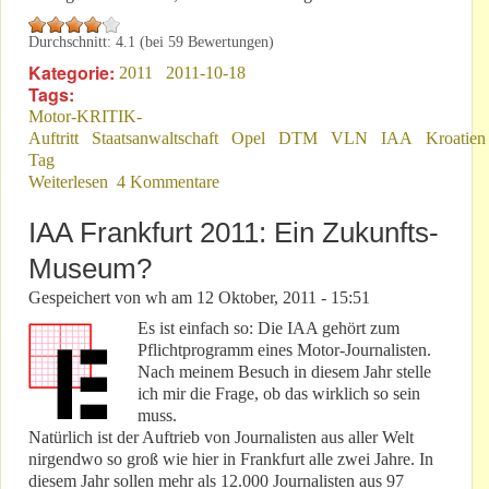
Durchschnitt:
4.1
(bei
59
Bewertungen)
Kategorie:
2011
2011-10-18
Tags:
Motor-KRITIK-
Auftritt
Staatsanwaltschaft
Opel
DTM
VLN
IAA
Kroatien
Tag
Weiterlesen
über Guten Tag!
4 Kommentare
IAA Frankfurt 2011: Ein Zukunfts-
Museum?
Gespeichert von
wh
am
12 Oktober, 2011 - 15:51
Es ist einfach so: Die IAA gehört zum
Pflichtprogramm eines Motor-Journalisten.
Nach meinem Besuch in diesem Jahr stelle
ich mir die Frage, ob das wirklich so sein
muss.
Natürlich ist der Auftrieb von Journalisten aus aller Welt
nirgendwo so groß wie hier in Frankfurt alle zwei Jahre. In
diesem Jahr sollen mehr als 12.000 Journalisten aus 97