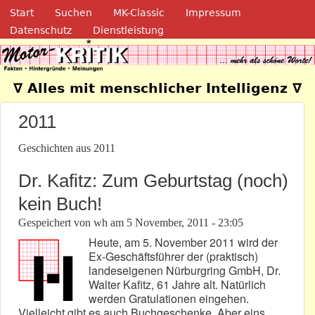
Navigation
Direkt zum Inhalt
Start
Suchen
MK-Classic
Impressum
Datenschutz
Dienstleistung
Motor-Kritik.de
∇ Alles mit menschlicher Intelligenz ∇
2011
Geschichten aus 2011
Dr. Kafitz: Zum Geburtstag (noch)
kein Buch!
Gespeichert von
wh
am
5 November, 2011 - 23:05
Heute, am 5. November 2011 wird der
Ex-Geschäftsführer der (praktisch)
landeseigenen Nürburgring GmbH, Dr.
Walter Kafitz, 61 Jahre alt. Natürlich
werden Gratulationen eingehen.
Vielleicht gibt es auch Buchgeschenke. Aber eins