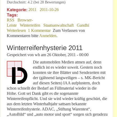
Durchschnitt:
4.2
(bei
28
Bewertungen)
Kategorie:
2011
2011-10-26
Tags:
RSS
Browser-
Leiste
Winterreifen
Staatsanwaltschaft
Gandhi
Weiterlesen
über Guten Tag!
1 Kommentar
Zum Verfassen von
Kommentaren bitte
Anmelden
.
Winterreifenhysterie 2011
Gespeichert von
wh
am
26 Oktober, 2011 - 00:00
Die automobilen Medien atmen auf, denn
endlich ist es wieder soweit. Gestern noch
konnten sie ihre Blätter und Sendezeiten mit
der (gähnend langweiligen – s. MK-Bericht
auf diesen Seiten) IAA aufplustern, doch
schon schnellt der Bedarf an Füllmaterial wieder in die
Höhe. Gott sei Dank gibt es die sogenannte
Winterreifenpflicht. Und sie wird wieder kräftig geschürt, die
aus dem letzten Winterhalbjahr sattsam bekannte
Winterreifenhysterie. ADAC, „Stiftung Warentest“,
„AutoBild“ und „auto motor und sport“ sorgen sich geradezu