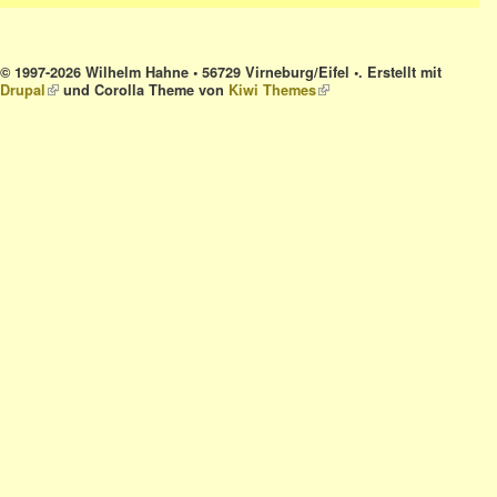
© 1997-2026 Wilhelm Hahne • 56729 Virneburg/Eifel •. Erstellt mit
Drupal
(link is external)
und Corolla Theme von
Kiwi Themes
(link is external)