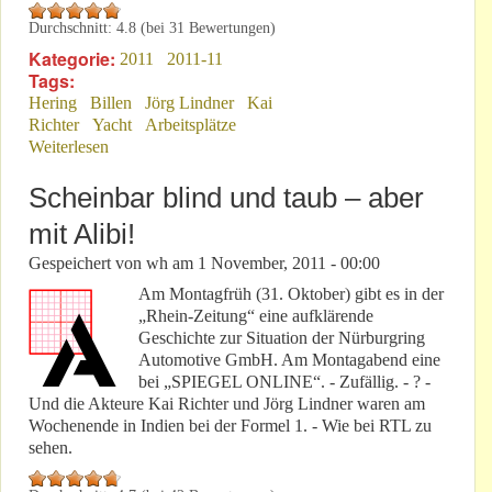
Durchschnitt:
4.8
(bei
31
Bewertungen)
Kategorie:
2011
2011-11
Tags:
Hering
Billen
Jörg Lindner
Kai
Richter
Yacht
Arbeitsplätze
Weiterlesen
über „Nürburgring 2009“ im Rückblick
Scheinbar blind und taub – aber
mit Alibi!
Gespeichert von
wh
am
1 November, 2011 - 00:00
Am Montagfrüh (31. Oktober) gibt es in der
„Rhein-Zeitung“ eine aufklärende
Geschichte zur Situation der Nürburgring
Automotive GmbH. Am Montagabend eine
bei „SPIEGEL ONLINE“. - Zufällig. - ? -
Und die Akteure Kai Richter und Jörg Lindner waren am
Wochenende in Indien bei der Formel 1. - Wie bei RTL zu
sehen.