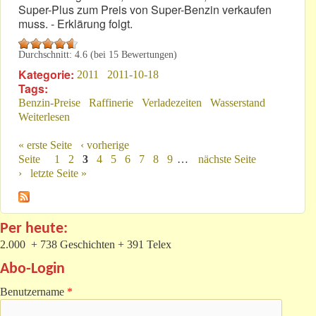
Super-Plus zum Preis von Super-Benzin verkaufen
muss. - Erklärung folgt.
Durchschnitt:
4.6
(bei
15
Bewertungen)
Kategorie:
2011
2011-10-18
Tags:
Benzin-Preise
Raffinerie
Verladezeiten
Wasserstand
Weiterlesen
über Benzinpreise: Sie sind – für Andere – nicht der
Grund zum Ärger
« erste Seite
‹ vorherige
Seiten
Seite
1
2
3
4
5
6
7
8
9
…
nächste Seite
›
letzte Seite »
Per heute:
2.000 + 738 Geschichten + 391 Telex
Abo-Login
Benutzername
*