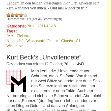
Ländern an den beiden Pressetagen „vor Ort“ gewesen sein.
- Ich war einer von ihnen. - Und mal wieder zu früh.
Durchschnitt:
3.9
(bei
46
Bewertungen)
Kategorie:
2011
2011-10-18
Tags:
IAA
Elektro-
Automobil
Wasserstoff
Frauen
Citroën
C1
Weiterlesen
über IAA Frankfurt 2011: Ein Zukunfts-Museum?
Kurt Beck's „Unvollendete“
Gespeichert von
wh
am
12 Oktober, 2011 - 14:43
Man kennt die „Unvollendete“ von
Schubert, die 8. Sinfonie. Von ihr sind
nur zwei Sätze vollendet; der dritte Satz,
das Scherzo fehlt praktisch. Von ihm
existieren nur neun Takte. Auch am
Nürburgring sind nicht alle Pläne vollendet. Aber nicht
nur das „Scherzo“ (der ring°racer) fehlt, sondern vor
allen Dingen Geld. - Und das von Anfang an.
Was bei Komponisten selten ist, ist eigentlich bei Politikern