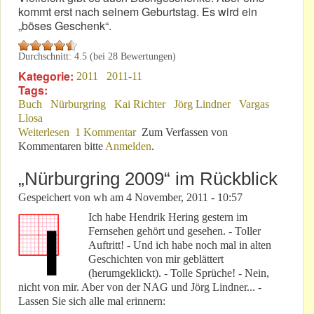
kommt erst nach seinem Geburtstag. Es wird ein
„böses Geschenk“.
Durchschnitt:
4.5
(bei
28
Bewertungen)
Kategorie:
2011
2011-11
Tags:
Buch
Nürburgring
Kai Richter
Jörg Lindner
Vargas
Llosa
Weiterlesen
über Dr. Kafitz: Zum Geburtstag (noch) kein Buch!
1 Kommentar
Zum Verfassen von
Kommentaren bitte
Anmelden
.
„Nürburgring 2009“ im Rückblick
Gespeichert von
wh
am
4 November, 2011 - 10:57
Ich habe Hendrik Hering gestern im
Fernsehen gehört und gesehen. - Toller
Auftritt! - Und ich habe noch mal in alten
Geschichten von mir geblättert
(herumgeklickt). - Tolle Sprüche! - Nein,
nicht von mir. Aber von der NAG und Jörg Lindner... -
Lassen Sie sich alle mal erinnern: