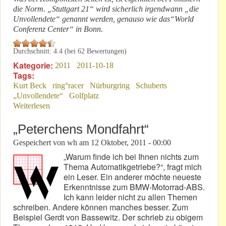
die Norm. „Stuttgart 21“ wird sicherlich irgendwann „die
Unvollendete“ genannt werden, genauso wie das“World
Conferenz Center“ in Bonn.
Durchschnitt:
4.4
(bei
62
Bewertungen)
Kategorie:
2011
2011-10-18
Tags:
Kurt Beck
ring°racer
Nürburgring
Schuberts
„Unvollendete“
Golfplatz
Weiterlesen
über Kurt Beck's „Unvollendete“
„Peterchens Mondfahrt“
Gespeichert von
wh
am
12 Oktober, 2011 - 00:00
„Warum finde ich bei Ihnen nichts zum
Thema Automatikgetriebe?“, fragt mich
ein Leser. Ein anderer möchte neueste
Erkenntnisse zum BMW-Motorrad-ABS.
Ich kann leider nicht zu allen Themen
schreiben. Andere können manches besser. Zum
Beispiel Gerdt von Bassewitz. Der schrieb zu obigem