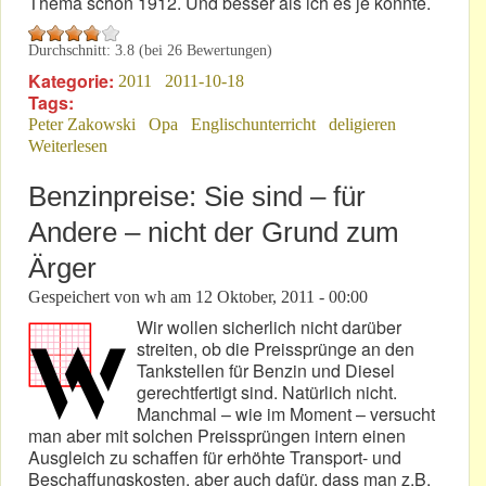
Thema schon 1912. Und besser als ich es je könnte.
Durchschnitt:
3.8
(bei
26
Bewertungen)
Kategorie:
2011
2011-10-18
Tags:
Peter Zakowski
Opa
Englischunterricht
deligieren
Weiterlesen
über „Peterchens Mondfahrt“
Benzinpreise: Sie sind – für
Andere – nicht der Grund zum
Ärger
Gespeichert von
wh
am
12 Oktober, 2011 - 00:00
Wir wollen sicherlich nicht darüber
streiten, ob die Preissprünge an den
Tankstellen für Benzin und Diesel
gerechtfertigt sind. Natürlich nicht.
Manchmal – wie im Moment – versucht
man aber mit solchen Preissprüngen intern einen
Ausgleich zu schaffen für erhöhte Transport- und
Beschaffungskosten, aber auch dafür, dass man z.B.