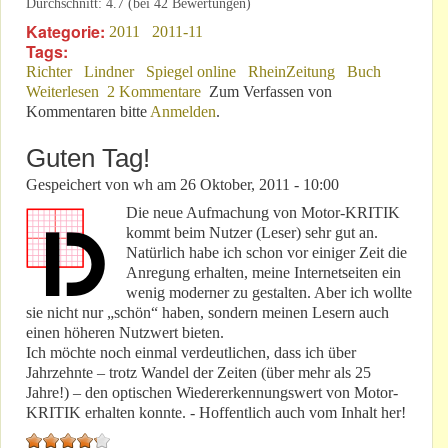
Durchschnitt:
4.7
(bei
42
Bewertungen)
Kategorie:
2011
2011-11
Tags:
Richter
Lindner
Spiegel online
RheinZeitung
Buch
Weiterlesen
über Scheinbar blind und taub – aber mit Alibi!
2 Kommentare
Zum Verfassen von
Kommentaren bitte
Anmelden
.
Guten Tag!
Gespeichert von
wh
am
26 Oktober, 2011 - 10:00
Die neue Aufmachung von Motor-KRITIK
kommt beim Nutzer (Leser) sehr gut an.
Natürlich habe ich schon vor einiger Zeit die
Anregung erhalten, meine Internetseiten ein
wenig moderner zu gestalten. Aber ich wollte
sie nicht nur „schön“ haben, sondern meinen Lesern auch
einen höheren Nutzwert bieten.
Ich möchte noch einmal verdeutlichen, dass ich über
Jahrzehnte – trotz Wandel der Zeiten (über mehr als 25
Jahre!) – den optischen Wiedererkennungswert von Motor-
KRITIK erhalten konnte. - Hoffentlich auch vom Inhalt her!