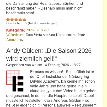
die Darstellung der Realität beschränken und
beschränkt haben. - Deshalb muss man nicht
beschränkt sein!
Durchschnitt:
5
(bei
45
Bewertungen)
Kategorie:
2026
2026-02
Weiterlesen
über Ein Kunstkritiker beschreibt einen
Zum Verfassen von Kommentaren bitte
Anmelden
.
Lebenskünstler!
Andy Gülden: „Die Saison 2026
wird ziemlich geil!“
Gespeichert von
wh
am
14 Februar, 2026 - 18:27
Er muss es wissen! - Schließlich ist er
der Chef-Instruktor der Nürburgring
Driving Academy. Ich kenne ihn schon
viele Jahre und habe gerne in ein
aktuelles „youtube“-Video hinein gehört
und geschaut, in dem er die Hauptrolle spielt. Dabei
musste ich feststellen, dass Andreas Gülden – so
heißt er eigentlich lt. Personalausweis – seit unserem