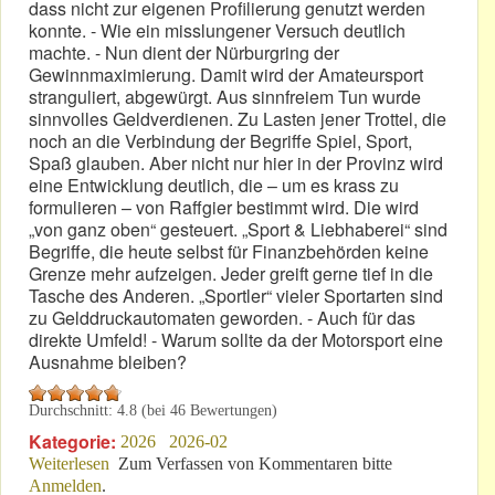
dass nicht zur eigenen Profilierung genutzt werden
konnte. - Wie ein misslungener Versuch deutlich
machte. - Nun dient der Nürburgring der
Gewinnmaximierung. Damit wird der Amateursport
stranguliert, abgewürgt. Aus sinnfreiem Tun wurde
sinnvolles Geldverdienen. Zu Lasten jener Trottel, die
noch an die Verbindung der Begriffe Spiel, Sport,
Spaß glauben. Aber nicht nur hier in der Provinz wird
eine Entwicklung deutlich, die – um es krass zu
formulieren – von Raffgier bestimmt wird. Die wird
„von ganz oben“ gesteuert. „Sport & Liebhaberei“ sind
Begriffe, die heute selbst für Finanzbehörden keine
Grenze mehr aufzeigen. Jeder greift gerne tief in die
Tasche des Anderen. „Sportler“ vieler Sportarten sind
zu Gelddruckautomaten geworden. - Auch für das
direkte Umfeld! - Warum sollte da der Motorsport eine
Ausnahme bleiben?
Durchschnitt:
4.8
(bei
46
Bewertungen)
Kategorie:
2026
2026-02
Weiterlesen
über Motor-Sport 2026: Werden nun Sportler zu
Zum Verfassen von Kommentaren bitte
Anmelden
.
Attrappen?