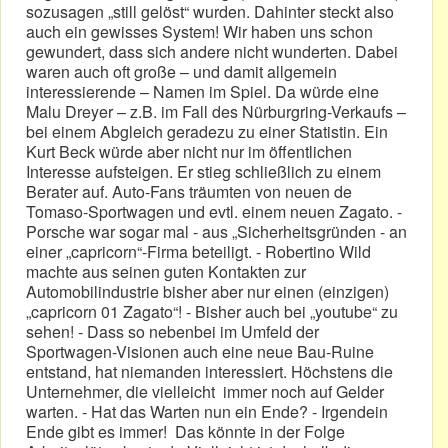
sozusagen „still gelöst“ wurden. Dahinter steckt also
auch ein gewisses System! Wir haben uns schon
gewundert, dass sich andere nicht wunderten. Dabei
waren auch oft große – und damit allgemein
interessierende – Namen im Spiel. Da würde eine
Malu Dreyer – z.B. im Fall des Nürburgring-Verkaufs –
bei einem Abgleich geradezu zu einer Statistin. Ein
Kurt Beck würde aber nicht nur im öffentlichen
Interesse aufsteigen. Er stieg schließlich zu einem
Berater auf. Auto-Fans träumten von neuen de
Tomaso-Sportwagen und evtl. einem neuen Zagato. -
Porsche war sogar mal - aus „Sicherheitsgründen - an
einer „capricorn“-Firma beteiligt. - Robertino Wild
machte aus seinen guten Kontakten zur
Automobilindustrie bisher aber nur einen (einzigen)
„capricorn 01 Zagato“! - Bisher auch bei „youtube“ zu
sehen! - Dass so nebenbei im Umfeld der
Sportwagen-Visionen auch eine neue Bau-Ruine
entstand, hat niemanden interessiert. Höchstens die
Unternehmer, die vielleicht immer noch auf Gelder
warten. - Hat das Warten nun ein Ende? - Irgendein
Ende gibt es immer! Das könnte in der Folge