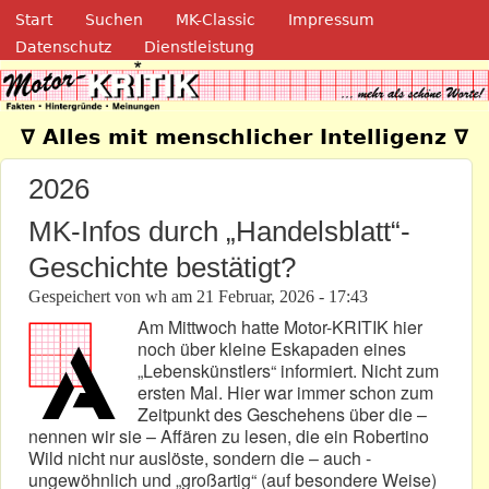
Navigation
Direkt zum Inhalt
Start
Suchen
MK-Classic
Impressum
Datenschutz
Dienstleistung
Motor-Kritik.de
∇ Alles mit menschlicher Intelligenz ∇
2026
MK-Infos durch „Handelsblatt“-
Geschichte bestätigt?
Gespeichert von
wh
am
21 Februar, 2026 - 17:43
Am Mittwoch hatte Motor-KRITIK hier
noch über kleine Eskapaden eines
„Lebenskünstlers“ informiert. Nicht zum
ersten Mal. Hier war immer schon zum
Zeitpunkt des Geschehens über die –
nennen wir sie – Affären zu lesen, die ein Robertino
Wild nicht nur auslöste, sondern die – auch -
ungewöhnlich und „großartig“ (auf besondere Weise)