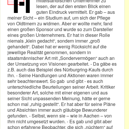
mittelständischen Unternehmer zu
lesen, der auf den ersten Blick einen
guten Eindruck vermittelt. Er gab – aus
meiner Sicht – ein Studium auf, um sich der Pflege
von Oldtimern zu widmen. Aber er wollte mehr, fand
einen großen Sponsor und wurde so zum Darsteller
eines großen Unternehmers. Er hat in dieser Rolle
niemals „klein gedacht“, sondern immer „groß
gehandelt“. Dabei hat er wenig Rücksicht auf die
jeweilige Realität genommen, sondern in
staatsmännischer Art mit „Sondervermögen“ auch an
der Umsetzung von Visionen gearbeitet. - Da gäbe es
z.B. auch das Beispiel des Nürburgring-Kaufs durch
ihn. - Seine Handlungen und Aktionen waren immer
sehr beachtenswert. So gab und gibt - es auch
unterschiedliche Beurteilungen seiner Arbeit. Kritiker
besonderer Art, solche mit einer eigenen und aus
seiner Sicht unpassenden Meinung, hätte er gerne
schon mal „ruhig gestellt“. Er hat aber für seine Pläne
und Absichten immer auch gläubige Bewunderer
gefunden. - Selbst, wenn sie – wie in Aachen – von
ihm nicht umgesetzt wurden. - Es gab und gibt aber
schon erfahrene Beobachter, die sich „nüchtern“ auf