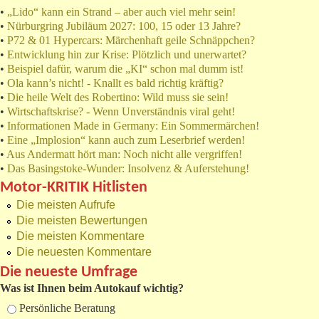
•
„Lido“ kann ein Strand – aber auch viel mehr sein!
•
Nürburgring Jubiläum 2027: 100, 15 oder 13 Jahre?
•
P72 & 01 Hypercars: Märchenhaft geile Schnäppchen?
•
Entwicklung hin zur Krise: Plötzlich und unerwartet?
•
Beispiel dafür, warum die „KI“ schon mal dumm ist!
•
Ola kann’s nicht! - Knallt es bald richtig kräftig?
•
Die heile Welt des Robertino: Wild muss sie sein!
•
Wirtschaftskrise? - Wenn Unverständnis viral geht!
•
Informationen Made in Germany: Ein Sommermärchen!
•
Eine „Implosion“ kann auch zum Leserbrief werden!
•
Aus Andermatt hört man: Noch nicht alle vergriffen!
•
Das Basingstoke-Wunder: Insolvenz & Auferstehung!
Motor-KRITIK Hitlisten
Die meisten Aufrufe
Die meisten Bewertungen
Die meisten Kommentare
Die neuesten Kommentare
Die neueste Umfrage
Was ist Ihnen beim Autokauf wichtig?
Auswahlmöglichkeiten
Persönliche Beratung