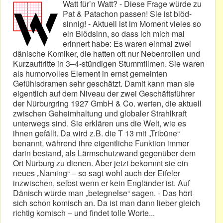
Watt für’n Watt? - Diese Frage würde zu
Pat & Patachon passen! Sie ist blöd-
sinnig! - Aktuell ist im Moment vieles so
ein Blödsinn, so dass ich mich mal
erinnert habe: Es waren einmal zwei
dänische Komiker, die hatten oft nur Nebenrollen und
Kurzauftritte in 3–4-stündigen Stummfilmen. Sie waren
als humorvolles Element in ernst gemeinten
Gefühlsdramen sehr geschätzt. Damit kann man sie
eigentlich auf dem Niveau der zwei Geschäftsführer
der Nürburgring 1927 GmbH & Co. werten, die aktuell
zwischen Geheimhaltung und globaler Strahlkraft
unterwegs sind. Sie erklären uns die Welt, wie es
ihnen gefällt. Da wird z.B. die T 13 mit „Tribüne“
benannt, während ihre eigentliche Funktion immer
darin bestand, als Lärmschutzwand gegenüber dem
Ort Nürburg zu dienen. Aber jetzt bekommt sie ein
neues „Naming“ – so sagt wohl auch der Eifeler
inzwischen, selbst wenn er kein Engländer ist. Auf
Dänisch würde man „betegnelse“ sagen. - Das hört
sich schon komisch an. Da ist man dann lieber gleich
richtig komisch – und findet tolle Worte...