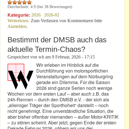
Durchschnitt:
4.9
(bei
38
Bewertungen)
Kategorie:
2026
2026-02
Weiterlesen
über Pat & Patachon: Wie erklärt man die DNA von
Zum Verfassen von Kommentaren bitte
Anmelden
.
„watt“?
Bestimmt der DMSB auch das
aktuelle Termin-Chaos?
Gespeichert von
wh
am
9 Februar, 2026 - 17:15
Wir erleben im Hinblick auf die
Durchführung von motorsportlichen
Veranstaltungen auf dem Nürburgring
gerade ein Dilemma. Für die Saison
2026 sind ganze Serien noch wenige
Wochen vor dem ersten Lauf – aber auch z.B. das
24h-Rennen – durch den DMSB e.V. - der sich als
„alleiniger Träger der Sporthoheit“ darstellt – noch
nicht genehmigt. Eine unverständliche Situation, die
aber bisher offenbar niemanden – außer Motor-KRITIK
– zu stören scheint. Aber jetzt, gegen Ende der ersten
Dekade Februar 2026, nähern wir uns der