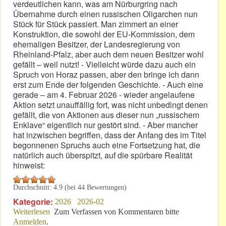
verdeutlichen kann, was am Nürburgring nach
Übernahme durch einen russischen Oligarchen nun
Stück für Stück passiert. Man zimmert an einer
Konstruktion, die sowohl der EU-Kommission, dem
ehemaligen Besitzer, der Landesregierung von
Rheinland-Pfalz, aber auch dem neuen Besitzer wohl
gefällt – weil nutzt! - Vielleicht würde dazu auch ein
Spruch von Horaz passen, aber den bringe ich dann
erst zum Ende der folgenden Geschichte. - Auch eine
gerade – am 4. Februar 2026 - wieder angelaufene
Aktion setzt unauffällig fort, was nicht unbedingt denen
gefällt, die von Aktionen aus dieser nun „russischem
Enklave“ eigentlich nur gestört sind. - Aber mancher
hat inzwischen begriffen, dass der Anfang des im Titel
begonnenen Spruchs auch eine Fortsetzung hat, die
natürlich auch überspitzt, auf die spürbare Realität
hinweist:
Durchschnitt:
4.9
(bei
44
Bewertungen)
Kategorie:
2026
2026-02
Weiterlesen
über Beispielhaft: „Und willst du nicht mein Bruder
Zum Verfassen von Kommentaren bitte
Anmelden
.
sein…