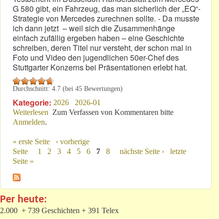
G 580 gibt, ein Fahrzeug, das man sicherlich der „EQ“-
Strategie von Mercedes zurechnen sollte. - Da musste
ich dann jetzt – weil sich die Zusammenhänge
einfach zufällig ergeben haben – eine Geschichte
schreiben, deren Titel nur versteht, der schon mal in
Foto und Video den jugendlichen 50er-Chef des
Stuttgarter Konzerns bei Präsentationen erlebt hat.
Durchschnitt:
4.7
(bei
45
Bewertungen)
Kategorie:
2026
2026-01
Weiterlesen
über „EQ“: Dazu „herr-lich“ passend – „weiße
Zum Verfassen von Kommentaren bitte
Anmelden
.
Sneaker“!
« erste Seite
‹ vorherige
Seiten
Seite
1
2
3
4
5
6
7
8
nächste Seite ›
letzte
Seite »
Per heute:
2.000 + 739 Geschichten + 391 Telex