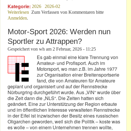
Kategorie:
2026
2026-02
Weiterlesen
über Größe garantiert kein verantwortungsvolles
Zum Verfassen von Kommentaren bitte
Anmelden
.
Handeln!
Motor-Sport 2026: Werden nun
Sportler zu Attrappen?
Gespeichert von
wh
am
2 Februar, 2026 - 11:25
Es gab einmal eine klare Trennung von
Amateur- und Profisport. Auch im
Motorsport, wo man z.B. im Jahre 1977
zur Organisation einer Breitensportserie
fand, die von Amateuren für Amateure
geplant und organisiert und auf der Rennstrecke
Nürburgring durchgeführt wurde. Aus „VlN“ wurde über
die Zeit dann die „NLS“. Die Zeiten hatten sich
geändert. Eine zur Unterstützung der Region erbaute
und im öffentlichen Interesse verwalteten Rennstrecke
in der Eifel ist inzwischen der Besitz eines russischen
Oligarchen geworden, weil sich die Politik – koste was
es wolle – von einem Unternehmen trennen wollte,