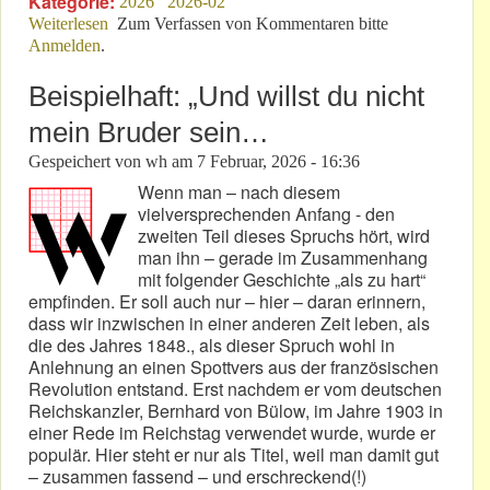
Kategorie:
2026
2026-02
Weiterlesen
über Bestimmt der DMSB auch das aktuelle Termin-
Zum Verfassen von Kommentaren bitte
Anmelden
.
Chaos?
Beispielhaft: „Und willst du nicht
mein Bruder sein…
Gespeichert von
wh
am
7 Februar, 2026 - 16:36
Wenn man – nach diesem
vielversprechenden Anfang - den
zweiten Teil dieses Spruchs hört, wird
man ihn – gerade im Zusammenhang
mit folgender Geschichte „als zu hart“
empfinden. Er soll auch nur – hier – daran erinnern,
dass wir inzwischen in einer anderen Zeit leben, als
die des Jahres 1848., als dieser Spruch wohl in
Anlehnung an einen Spottvers aus der französischen
Revolution entstand. Erst nachdem er vom deutschen
Reichskanzler, Bernhard von Bülow, im Jahre 1903 in
einer Rede im Reichstag verwendet wurde, wurde er
populär. Hier steht er nur als Titel, weil man damit gut
– zusammen fassend – und erschreckend(!)