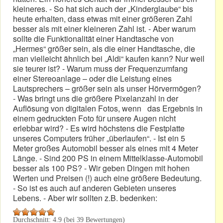
kleineres. - So hat sich auch der „Kinderglaube“ bis
heute erhalten, dass etwas mit einer größeren Zahl
besser als mit einer kleineren Zahl ist. - Aber warum
sollte die Funktionalität einer Handtasche von
„Hermes“ größer sein, als die einer Handtasche, die
man vielleicht ähnlich bei „Aldi“ kaufen kann? Nur weil
sie teurer ist? - Warum muss der Frequenzumfang
einer Stereoanlage – oder die Leistung eines
Lautsprechers – größer sein als unser Hörvermögen?
- Was bringt uns die größere Pixelanzahl in der
Auflösung von digitalen Fotos, wenn das Ergebnis in
einem gedruckten Foto für unsere Augen nicht
erlebbar wird? - Es wird höchstens die Festplatte
unseres Computers früher „überlaufen“. - Ist ein 5
Meter großes Automobil besser als eines mit 4 Meter
Länge. - Sind 200 PS in einem Mittelklasse-Automobil
besser als 100 PS? - Wir geben Dingen mit hohen
Werten und Preisen (!) auch eine größere Bedeutung.
- So ist es auch auf anderen Gebieten unseres
Lebens. - Aber wir sollten z.B. bedenken:
Durchschnitt:
4.9
(bei
39
Bewertungen)