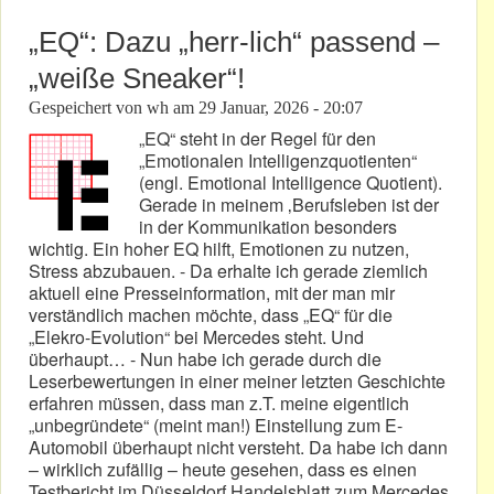
„EQ“: Dazu „herr-lich“ passend –
„weiße Sneaker“!
Gespeichert von
wh
am
29 Januar, 2026 - 20:07
„EQ“ steht in der Regel für den
„Emotionalen Intelligenzquotienten“
(engl. Emotional Intelligence Quotient).
Gerade in meinem ‚Berufsleben ist der
in der Kommunikation besonders
wichtig. Ein hoher EQ hilft, Emotionen zu nutzen,
Stress abzubauen. - Da erhalte ich gerade ziemlich
aktuell eine Presseinformation, mit der man mir
verständlich machen möchte, dass „EQ“ für die
„Elekro-Evolution“ bei Mercedes steht. Und
überhaupt… - Nun habe ich gerade durch die
Leserbewertungen in einer meiner letzten Geschichte
erfahren müssen, dass man z.T. meine eigentlich
„unbegründete“ (meint man!) Einstellung zum E-
Automobil überhaupt nicht versteht. Da habe ich dann
– wirklich zufällig – heute gesehen, dass es einen
Testbericht im Düsseldorf Handelsblatt zum Mercedes