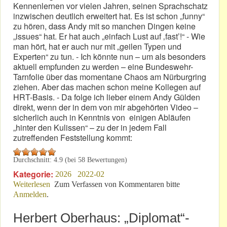
Kennenlernen vor vielen Jahren, seinen Sprachschatz
inzwischen deutlich erweitert hat. Es ist schon „funny“
zu hören, dass Andy mit so manchen Dingen keine
„issues“ hat. Er hat auch „einfach Lust auf ‚fast’!“ - Wie
man hört, hat er auch nur mit „geilen Typen und
Experten“ zu tun. - Ich könnte nun – um als besonders
aktuell empfunden zu werden – eine Bundeswehr-
Tarnfolie über das momentane Chaos am Nürburgring
ziehen. Aber das machen schon meine Kollegen auf
HRT-Basis. - Da folge ich lieber einem Andy Gülden
direkt, wenn der in dem von mir abgehörten Video –
sicherlich auch in Kenntnis von einigen Abläufen
„hinter den Kulissen“ – zu der in jedem Fall
zutreffenden Feststellung kommt:
Durchschnitt:
4.9
(bei
58
Bewertungen)
Kategorie:
2026
2022-02
Weiterlesen
über Andy Gülden: „Die Saison 2026 wird ziemlich
Zum Verfassen von Kommentaren bitte
Anmelden
.
geil!“
Herbert Oberhaus: „Diplomat“-