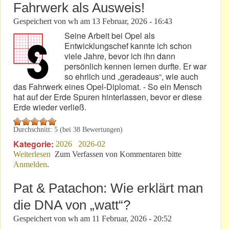
Fahrwerk als Ausweis!
Gespeichert von
wh
am
13 Februar, 2026 - 16:43
Seine Arbeit bei Opel als
Entwicklungschef kannte ich schon
viele Jahre, bevor ich ihn dann
persönlich kennen lernen durfte. Er war
so ehrlich und „geradeaus“, wie auch
das Fahrwerk eines Opel-Diplomat. - So ein Mensch
hat auf der Erde Spuren hinterlassen, bevor er diese
Erde wieder verließ.
Durchschnitt:
5
(bei
38
Bewertungen)
Kategorie:
2026
2026-02
Weiterlesen
über Herbert Oberhaus: „Diplomat“-Fahrwerk als
Zum Verfassen von Kommentaren bitte
Anmelden
.
Ausweis!
Pat & Patachon: Wie erklärt man
die DNA von „watt“?
Gespeichert von
wh
am
11 Februar, 2026 - 20:52