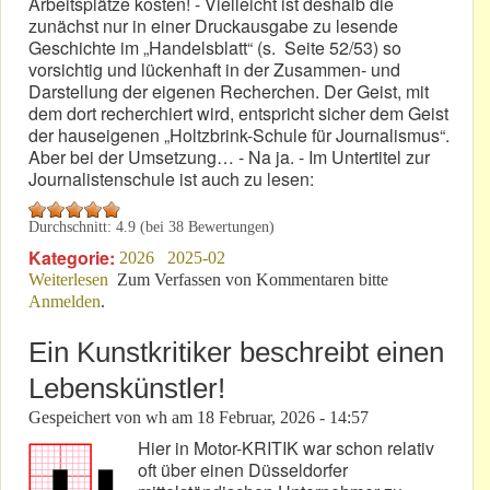
Arbeitsplätze kosten! - Vielleicht ist deshalb die
zunächst nur in einer Druckausgabe zu lesende
Geschichte im „Handelsblatt“ (s. Seite 52/53) so
vorsichtig und lückenhaft in der Zusammen- und
Darstellung der eigenen Recherchen. Der Geist, mit
dem dort recherchiert wird, entspricht sicher dem Geist
der hauseigenen „Holtzbrink-Schule für Journalismus“.
Aber bei der Umsetzung… - Na ja. - Im Untertitel zur
Journalistenschule ist auch zu lesen:
Durchschnitt:
4.9
(bei
38
Bewertungen)
Kategorie:
2026
2025-02
Weiterlesen
über MK-Infos durch „Handelsblatt“-Geschichte
Zum Verfassen von Kommentaren bitte
Anmelden
.
bestätigt?
Ein Kunstkritiker beschreibt einen
Lebenskünstler!
Gespeichert von
wh
am
18 Februar, 2026 - 14:57
Hier in Motor-KRITIK war schon relativ
oft über einen Düsseldorfer