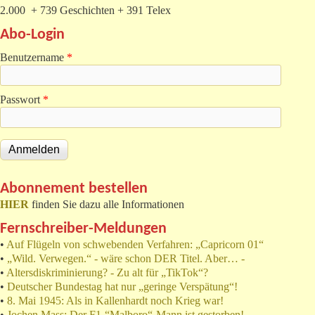
2.000 + 739 Geschichten + 391 Telex
Abo-Login
Benutzername
*
Passwort
*
Abonnement bestellen
HIER
finden Sie dazu alle Informationen
Fernschreiber-Meldungen
•
Auf Flügeln von schwebenden Verfahren: „Capricorn 01“
•
„Wild. Verwegen.“ - wäre schon DER Titel. Aber… -
•
Altersdiskriminierung? - Zu alt für „TikTok“?
•
Deutscher Bundestag hat nur „geringe Verspätung“!
•
8. Mai 1945: Als in Kallenhardt noch Krieg war!
•
Jochen Mass: Der F1-“Malboro“-Mann ist gestorben!