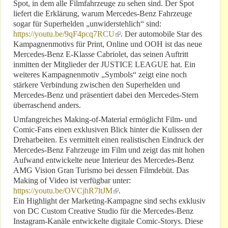
Spot, in dem alle Filmfahrzeuge zu sehen sind. Der Spot
liefert die Erklärung, warum Mercedes-Benz Fahrzeuge
sogar für Superhelden „unwiderstehlich“ sind:
https://youtu.be/9qF4pcq7RCU
(link is external)
. Der automobile Star des
Kampagnenmotivs für Print, Online und OOH ist das neue
Mercedes-Benz E-Klasse Cabriolet, das seinen Auftritt
inmitten der Mitglieder der JUSTICE LEAGUE hat. Ein
weiteres Kampagnenmotiv „Symbols“ zeigt eine noch
stärkere Verbindung zwischen den Superhelden und
Mercedes-Benz und präsentiert dabei den Mercedes-Stern
überraschend anders.
Umfangreiches Making-of-Material ermöglicht Film- und
Comic-Fans einen exklusiven Blick hinter die Kulissen der
Dreharbeiten. Es vermittelt einen realistischen Eindruck der
Mercedes-Benz Fahrzeuge im Film und zeigt das mit hohen
Aufwand entwickelte neue Interieur des Mercedes-Benz
AMG Vision Gran Turismo bei dessen Filmdebüt. Das
Making of Video ist verfügbar unter:
https://youtu.be/OVCjhR7ltJM
(link is external)
.
Ein Highlight der Marketing-Kampagne sind sechs exklusiv
von DC Custom Creative Studio für die Mercedes-Benz
Instagram-Kanäle entwickelte digitale Comic-Storys. Diese