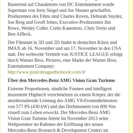
Basierend auf Charakteren von DC Entertainment wurde
Superman von Jerry Siegel und Joe Shuster geschaffen.
Produzenten des Films sind Charles Roven, Deborah Snyder,
Jon Berg und Geoff Johns; Executive-Produzenten Jim
Rowe, Wesley Coller, Curtis Kanemoto, Chris Terrio und
Ben Affleck.
Der Filmstart in 3D und 2D findet in deutschen Kinos und
IMAX ab 16. November und am 17. November in den USA
statt. Der weltweite Vertrieb von JUSTICE LEAGUE erfolgt
durch Warner Bros. Pictures, eine Marke der Warner Bros.
Entertainment Company:
http://www.justiceleaguethemovie.com/
(link is external)
Über den Mercedes-Benz AMG Vision Gran Turismo
Extreme Proportionen, sinnliche Formen und intelligent
inszenierte Hightech verschmelzen zu einem Körper, der die
atemberaubende Leistung des AMG V8-Frontmittelmotors
von 577 PS (430 kW) und das Drehmoment von 800 Nm
visuell zum Leben erweckt. Der Mercedes-Benz AMG
Vision Gran Turismo feierte im November 2013 seine
Weltpremiere im Rahmen der Eröffnung des neuen
Mercedes-Benz Research & Development Centers im