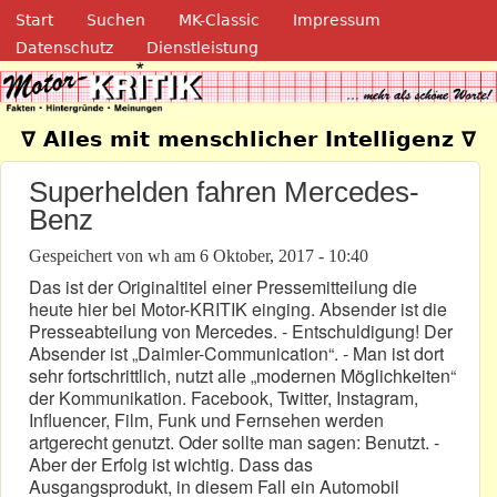
Navigation
Direkt zum Inhalt
Start
Suchen
MK-Classic
Impressum
Datenschutz
Dienstleistung
Motor-Kritik.de
∇ Alles mit menschlicher Intelligenz ∇
Superhelden fahren Mercedes-
Benz
Gespeichert von
wh
am
6 Oktober, 2017 - 10:40
Das ist der Originaltitel einer Pressemitteilung die
heute hier bei Motor-KRITIK einging. Absender ist die
Presseabteilung von Mercedes. - Entschuldigung! Der
Absender ist „Daimler-Communication“. - Man ist dort
sehr fortschrittlich, nutzt alle „modernen Möglichkeiten“
der Kommunikation. Facebook, Twitter, Instagram,
Influencer, Film, Funk und Fernsehen werden
artgerecht genutzt. Oder sollte man sagen: Benutzt. -
Aber der Erfolg ist wichtig. Dass das
Ausgangsprodukt, in diesem Fall ein Automobil