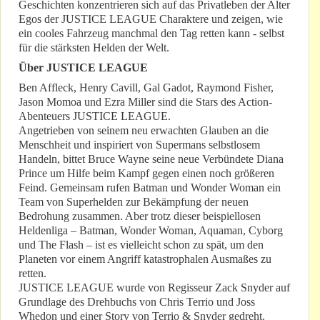
Geschichten konzentrieren sich auf das Privatleben der Alter
Egos der JUSTICE LEAGUE Charaktere und zeigen, wie
ein cooles Fahrzeug manchmal den Tag retten kann - selbst
für die stärksten Helden der Welt.
Über JUSTICE LEAGUE
Ben Affleck, Henry Cavill, Gal Gadot, Raymond Fisher,
Jason Momoa und Ezra Miller sind die Stars des Action-
Abenteuers JUSTICE LEAGUE.
Angetrieben von seinem neu erwachten Glauben an die
Menschheit und inspiriert von Supermans selbstlosem
Handeln, bittet Bruce Wayne seine neue Verbündete Diana
Prince um Hilfe beim Kampf gegen einen noch größeren
Feind. Gemeinsam rufen Batman und Wonder Woman ein
Team von Superhelden zur Bekämpfung der neuen
Bedrohung zusammen. Aber trotz dieser beispiellosen
Heldenliga – Batman, Wonder Woman, Aquaman, Cyborg
und The Flash – ist es vielleicht schon zu spät, um den
Planeten vor einem Angriff katastrophalen Ausmaßes zu
retten.
JUSTICE LEAGUE wurde von Regisseur Zack Snyder auf
Grundlage des Drehbuchs von Chris Terrio und Joss
Whedon und einer Story von Terrio & Snyder gedreht.