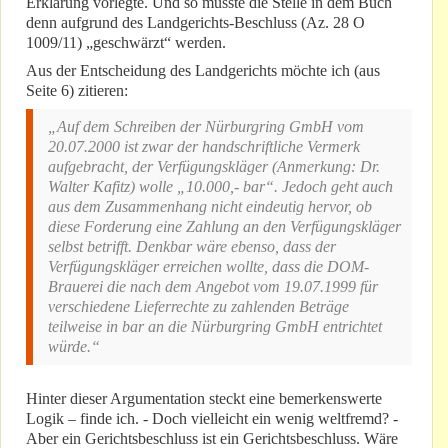
Erklärung vorlegte. Und so musste die Stelle in dem Buch
denn aufgrund des Landgerichts-Beschluss (Az. 28 O
1009/11) „geschwärzt“ werden.
Aus der Entscheidung des Landgerichts möchte ich (aus
Seite 6) zitieren:
„Auf dem Schreiben der Nürburgring GmbH vom
20.07.2000 ist zwar der handschriftliche Vermerk
aufgebracht, der Verfügungskläger (Anmerkung: Dr.
Walter Kafitz) wolle „10.000,- bar“. Jedoch geht auch
aus dem Zusammenhang nicht eindeutig hervor, ob
diese Forderung eine Zahlung an den Verfügungskläger
selbst betrifft. Denkbar wäre ebenso, dass der
Verfügungskläger erreichen wollte, dass die DOM-
Brauerei die nach dem Angebot vom 19.07.1999 für
verschiedene Lieferrechte zu zahlenden Beträge
teilweise in bar an die Nürburgring GmbH entrichtet
würde.“
Hinter dieser Argumentation steckt eine bemerkenswerte
Logik – finde ich. - Doch vielleicht ein wenig weltfremd? -
Aber ein Gerichtsbeschluss ist ein Gerichtsbeschluss. Wäre