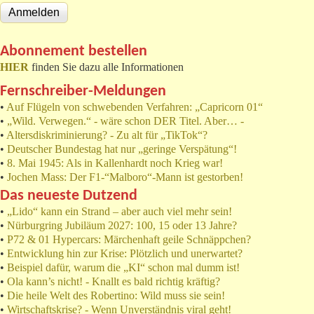
Abonnement bestellen
HIER
finden Sie dazu alle Informationen
Fernschreiber-Meldungen
•
Auf Flügeln von schwebenden Verfahren: „Capricorn 01“
•
„Wild. Verwegen.“ - wäre schon DER Titel. Aber… -
•
Altersdiskriminierung? - Zu alt für „TikTok“?
•
Deutscher Bundestag hat nur „geringe Verspätung“!
•
8. Mai 1945: Als in Kallenhardt noch Krieg war!
•
Jochen Mass: Der F1-“Malboro“-Mann ist gestorben!
Das neueste Dutzend
•
„Lido“ kann ein Strand – aber auch viel mehr sein!
•
Nürburgring Jubiläum 2027: 100, 15 oder 13 Jahre?
•
P72 & 01 Hypercars: Märchenhaft geile Schnäppchen?
•
Entwicklung hin zur Krise: Plötzlich und unerwartet?
•
Beispiel dafür, warum die „KI“ schon mal dumm ist!
•
Ola kann’s nicht! - Knallt es bald richtig kräftig?
•
Die heile Welt des Robertino: Wild muss sie sein!
•
Wirtschaftskrise? - Wenn Unverständnis viral geht!