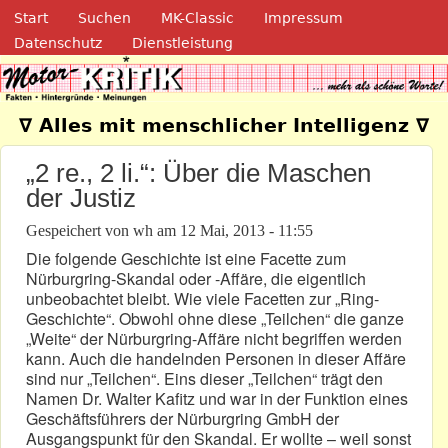
Navigation
Direkt zum Inhalt
Start
Suchen
MK-Classic
Impressum
Datenschutz
Dienstleistung
Motor-Kritik.de
∇ Alles mit menschlicher Intelligenz ∇
„2 re., 2 li.“: Über die Maschen
der Justiz
Gespeichert von
wh
am
12 Mai, 2013 - 11:55
Die folgende Geschichte ist eine Facette zum
Nürburgring-Skandal oder -Affäre, die eigentlich
unbeobachtet bleibt. Wie viele Facetten zur „Ring-
Geschichte“. Obwohl ohne diese „Teilchen“ die ganze
„Weite“ der Nürburgring-Affäre nicht begriffen werden
kann. Auch die handelnden Personen in dieser Affäre
sind nur „Teilchen“. Eins dieser „Teilchen“ trägt den
Namen Dr. Walter Kafitz und war in der Funktion eines
Geschäftsführers der Nürburgring GmbH der
Ausgangspunkt für den Skandal. Er wollte – weil sonst