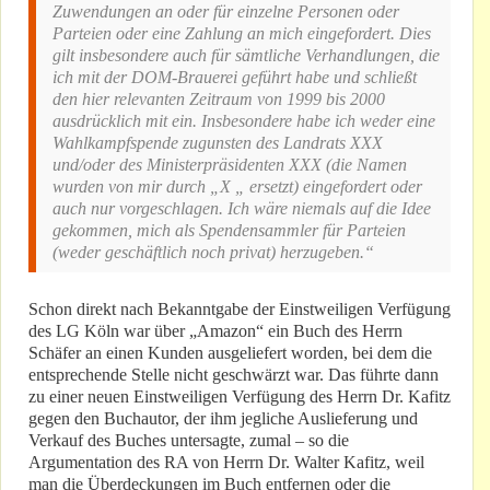
Zuwendungen an oder für einzelne Personen oder
Parteien oder eine Zahlung an mich eingefordert. Dies
gilt insbesondere auch für sämtliche Verhandlungen, die
ich mit der DOM-Brauerei geführt habe und schließt
den hier relevanten Zeitraum von 1999 bis 2000
ausdrücklich mit ein. Insbesondere habe ich weder eine
Wahlkampfspende zugunsten des Landrats XXX
und/oder des Ministerpräsidenten XXX (die Namen
wurden von mir durch „X „ ersetzt) eingefordert oder
auch nur vorgeschlagen. Ich wäre niemals auf die Idee
gekommen, mich als Spendensammler für Parteien
(weder geschäftlich noch privat) herzugeben.“
Schon direkt nach Bekanntgabe der Einstweiligen Verfügung
des LG Köln war über „Amazon“ ein Buch des Herrn
Schäfer an einen Kunden ausgeliefert worden, bei dem die
entsprechende Stelle nicht geschwärzt war. Das führte dann
zu einer neuen Einstweiligen Verfügung des Herrn Dr. Kafitz
gegen den Buchautor, der ihm jegliche Auslieferung und
Verkauf des Buches untersagte, zumal – so die
Argumentation des RA von Herrn Dr. Walter Kafitz, weil
man die Überdeckungen im Buch entfernen oder die